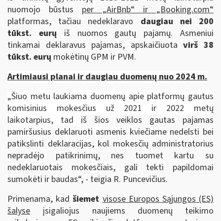
nuomojo būstus
per „AirBnb“ ir „Booking.com“
platformas, tačiau nedeklaravo
daugiau nei 200
tūkst. eurų
iš nuomos gautų pajamų. Asmeniui
tinkamai deklaravus pajamas, apskaičiuota
virš 38
tūkst. eurų
mokėtinų GPM ir PVM.
Artimiausi planai ir daugiau duomenų nuo 2024 m.
„Šiuo metu laukiama duomenų apie platformų gautus
komisinius mokesčius už 2021 ir 2022 metų
laikotarpius, tad
iš šios veiklos gautas pajamas
pamiršusius deklaruoti
a
smenis kviečiame nedelsti bei
patikslinti deklaracijas, kol mokesčių administratorius
nepradėjo patikrinimų, nes tuomet kartu su
nedeklaruotais mokesčiais, gali tekti papildomai
sumokėti ir baudas“, - teigia R. Puncevičius.
Primenama, kad
šiemet
visose Europos Sąjungos (ES)
šalyse
įsigaliojus
naujiems duomenų teikimo