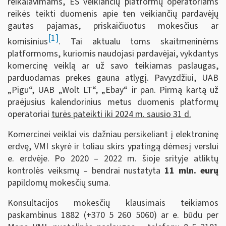
reikalavimams, ES veikiančių platformų operatoriams
reikės teikti duomenis apie ten veikiančių pardavėjų
gautas pajamas, priskaičiuotus mokesčius ar
[1]
komisinius
. Tai aktualu toms skaitmeninėms
platformoms, kuriomis naudojasi pardavėjai, vykdantys
komercinę veiklą ar už savo teikiamas paslaugas,
parduodamas prekes gauna atlygį. Pavyzdžiui, UAB
„Pigu“, UAB „Wolt LT“, „Ebay“ ir pan. Pirmą kartą už
praėjusius kalendorinius metus duomenis platformų
operatoriai
turės pateikti iki 2024 m. sausio 31 d.
Komercinei veiklai vis dažniau persikeliant į elektroninę
erdvę, VMI skyrė ir toliau skirs ypatingą dėmesį verslui
e. erdvėje. Po 2020 – 2022 m. šioje srityje atliktų
kontrolės veiksmų – bendrai nustatyta
11 mln. eurų
papildomų mokesčių suma.
Konsultacijos mokesčių klausimais teikiamos
paskambinus 1882 (+370 5 260 5060) ar e. būdu per