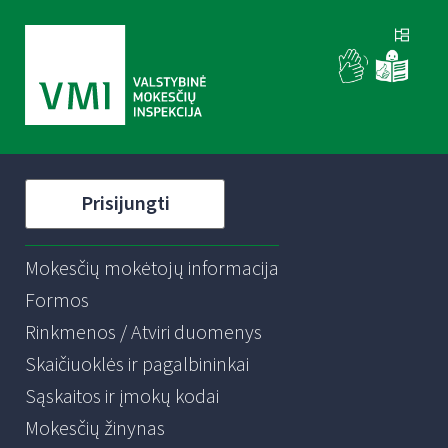
Prisijungti
Mokesčių mokėtojų informacija
Formos
Rinkmenos / Atviri duomenys
Skaičiuoklės ir pagalbininkai
Sąskaitos ir įmokų kodai
Mokesčių žinynas