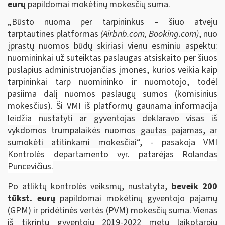
eurų
papildomai mokėtinų mokesčių suma.
„Būsto nuoma per tarpininkus – šiuo atveju
tarptautines platformas
(Airbnb.com, Booking.com)
, nuo
įprastų nuomos būdų skiriasi vienu esminiu aspektu:
nuomininkai už suteiktas paslaugas atsiskaito per šiuos
puslapius administruojančias įmones, kurios veikia kaip
tarpininkai tarp nuomininko ir nuomotojo, todėl
pasiima dalį nuomos paslaugų sumos (komisinius
mokesčius). Ši VMI iš platformų gaunama
informacija
leidžia
nustatyti ar gyventojas deklaravo visas iš
vykdomos trumpalaikės nuomos gautas pajamas, ar
sumokėti atitinkami mokesčiai
“, - pasakoja VMI
Kontrolės departamento vyr. patarėjas Rolandas
Puncevičius.
Po atliktų kontrolės veiksmų, nustatyta,
beveik 200
tūkst. eurų
papildomai mokėtinų gyventojo pajamų
(GPM) ir pridėtinės vertės (PVM) mokesčių suma. Vienas
iš tikrintų gyventojų 2019-2022 metų laikotarpiu