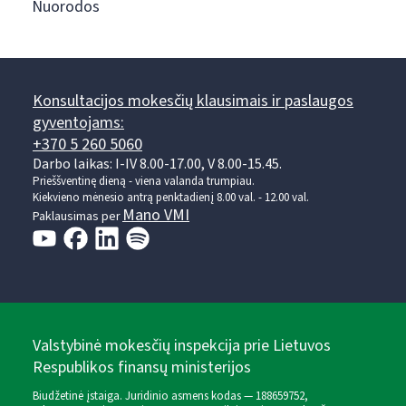
Nuorodos
Konsultacijos mokesčių klausimais ir paslaugos
gyventojams:
+370 5 260 5060
Darbo laikas: I-IV 8.00-17.00, V 8.00-15.45.
Prieššventinę dieną - viena valanda trumpiau.
Kiekvieno mėnesio antrą penktadienį 8.00 val. - 12.00 val.
Mano VMI
Paklausimas per
Valstybinė mokesčių inspekcija prie Lietuvos
Respublikos finansų ministerijos
Biudžetinė įstaiga. Juridinio asmens kodas — 188659752,