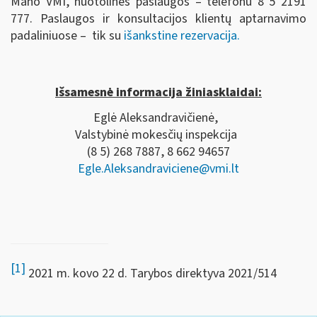
Mano VMI, nuotolinės paslaugos – telefonu 8 5 2191
777. Paslaugos ir konsultacijos klientų aptarnavimo
padaliniuose – tik su
išankstine rezervacija.
Išsamesnė informacija žiniasklaidai:
Eglė Aleksandravičienė,
Valstybinė mokesčių inspekcija
(8 5) 268 7887, 8 662 94657
Egle.Aleksandraviciene@vmi.lt
[1]
2021 m. kovo 22 d. Tarybos direktyva 2021/514