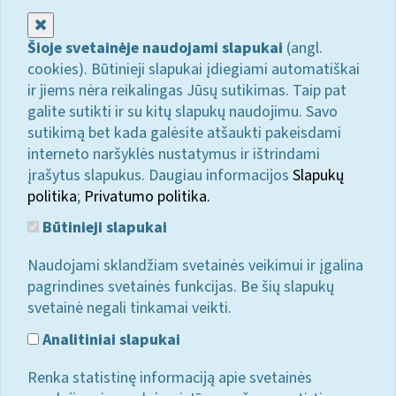
Uždaryti
Šioje svetainėje naudojami slapukai
(angl.
cookies). Būtinieji slapukai įdiegiami automatiškai
ir jiems nėra reikalingas Jūsų sutikimas. Taip pat
galite sutikti ir su kitų slapukų naudojimu. Savo
sutikimą bet kada galėsite atšaukti pakeisdami
interneto naršyklės nustatymus ir ištrindami
įrašytus slapukus. Daugiau informacijos
Slapukų
politika
;
Privatumo politika.
Būtinieji slapukai
Naudojami sklandžiam svetainės veikimui ir įgalina
pagrindines svetainės funkcijas. Be šių slapukų
svetainė negali tinkamai veikti.
Analitiniai slapukai
Renka statistinę informaciją apie svetainės