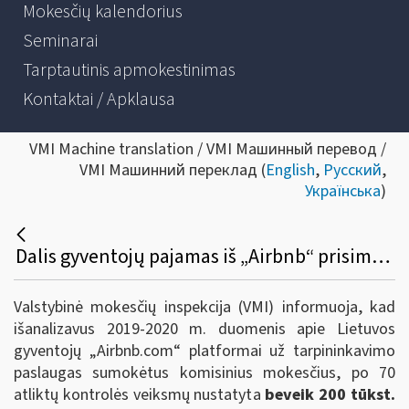
Mokesčių kalendorius
Seminarai
Tarptautinis apmokestinimas
Kontaktai / Apklausa
VMI Machine translation / VMI Машинный перевод /
VMI Машинний переклад (
English
,
Русский
,
Українська
)
Dalis gyventojų pajamas iš „Airbnb“ prisimena tik sulaukę klausimų iš VMI
Valstybinė mokesčių inspekcija (VMI) informuoja, kad
išanalizavus 2019-2020 m. duomenis apie Lietuvos
gyventojų „Airbnb.com“ platformai už tarpininkavimo
paslaugas sumokėtus komisinius mokesčius, po 70
atliktų kontrolės veiksmų nustatyta
beveik 200 tūkst.