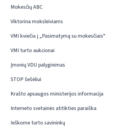
Mokesčių ABC
Viktorina moksleiviams
VMI kviečia į „Pasimatymą su mokesčiais“
VMI turto aukcionai
Įmonių VDU palyginimas
STOP šešėliui
Krašto apsaugos ministerijos informacija
Interneto svetainės atitikties paraiška
Ieškome turto savininkų