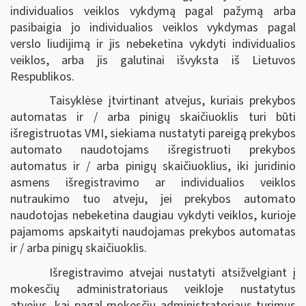
individualios veiklos vykdymą pagal pažymą arba
pasibaigia jo individualios veiklos vykdymas pagal
verslo liudijimą ir jis nebeketina vykdyti individualios
veiklos, arba jis galutinai išvyksta iš Lietuvos
Respublikos.
Taisyklėse įtvirtinant atvejus, kuriais prekybos
automatas ir / arba pinigų skaičiuoklis turi būti
išregistruotas VMI, siekiama nustatyti pareigą prekybos
automato naudotojams išregistruoti prekybos
automatus ir / arba pinigų skaičiuoklius, iki juridinio
asmens išregistravimo ar individualios veiklos
nutraukimo tuo atveju, jei prekybos automato
naudotojas nebeketina daugiau vykdyti veiklos, kurioje
pajamoms apskaityti naudojamas prekybos automatas
ir / arba pinigų skaičiuoklis.
Išregistravimo atvejai nustatyti atsižvelgiant į
mokesčių administratoriaus veikloje nustatytus
atvejus, kai pagal mokesčių administratoriaus turimus