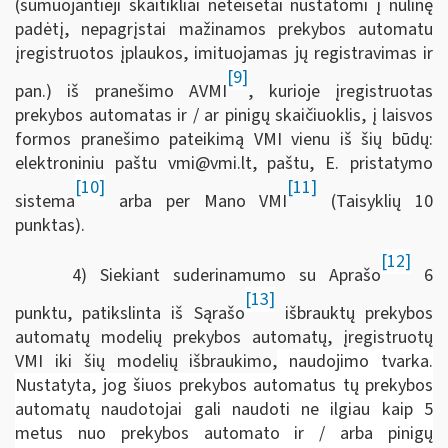
(sumuojantieji skaitikliai neteisėtai nustatomi į nulinę
padėtį, nepagrįstai mažinamos prekybos automatu
įregistruotos įplaukos, imituojamas jų registravimas ir
[9]
pan.) iš pranešimo AVMI
, kurioje įregistruotas
prekybos automatas ir / ar pinigų skaičiuoklis, į laisvos
formos pranešimo pateikimą VMI vienu iš šių būdų:
elektroniniu paštu
vmi@vmi.lt
, paštu, E. pristatymo
[10]
[11]
sistema
arba per Mano VMI
(Taisyklių 10
punktas).
[12]
4) Siekiant suderinamumo su Aprašo
6
[13]
punktu, patikslinta iš Sąrašo
išbrauktų prekybos
automatų modelių prekybos automatų,
įregistruotų
VMI iki šių modelių išbraukimo,
naudojimo tvarka.
Nustatyta, jog šiuos prekybos automatus tų prekybos
automatų naudotojai gali naudoti ne ilgiau kaip 5
metus nuo prekybos automato ir / arba pinigų