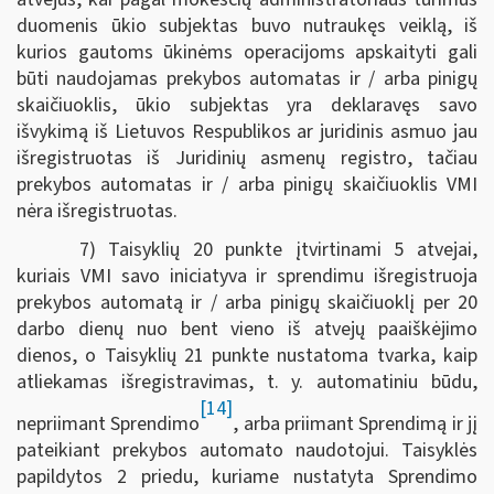
duomenis ūkio subjektas buvo nutraukęs veiklą, iš
kurios gautoms ūkinėms operacijoms apskaityti gali
būti naudojamas prekybos automatas ir / arba pinigų
skaičiuoklis, ūkio subjektas yra deklaravęs savo
išvykimą iš Lietuvos Respublikos ar juridinis asmuo jau
išregistruotas iš Juridinių asmenų registro, tačiau
prekybos automatas ir / arba pinigų skaičiuoklis VMI
nėra išregistruotas.
7) Taisyklių 20 punkte įtvirtinami 5 atvejai,
kuriais VMI savo iniciatyva ir sprendimu išregistruoja
prekybos automatą ir / arba pinigų skaičiuoklį per 20
darbo dienų nuo bent vieno iš atvejų paaiškėjimo
dienos, o Taisyklių 21 punkte nustatoma tvarka, kaip
atliekamas išregistravimas, t. y. automatiniu būdu,
[14]
nepriimant Sprendimo
, arba priimant Sprendimą ir jį
pateikiant prekybos automato naudotojui. Taisyklės
papildytos 2 priedu, kuriame nustatyta Sprendimo