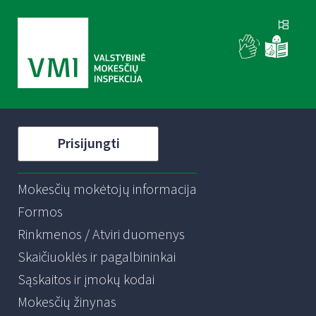
Prisijungti
Mokesčių mokėtojų informacija
Formos
Rinkmenos / Atviri duomenys
Skaičiuoklės ir pagalbininkai
Sąskaitos ir įmokų kodai
Mokesčių žinynas