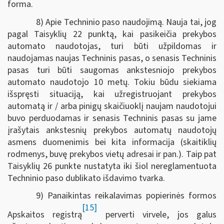
forma.
8) Apie Techninio paso naudojimą. Nauja tai, jog
pagal Taisyklių 22 punktą, kai pasikeičia prekybos
automato naudotojas, turi būti užpildomas ir
naudojamas naujas Techninis pasas, o senasis Techninis
pasas turi būti saugomas ankstesniojo prekybos
automato naudotojo 10 metų. Tokiu būdu siekiama
išspręsti situaciją, kai užregistruojant prekybos
automatą ir / arba pinigų skaičiuoklį naujam naudotojui
buvo perduodamas ir senasis Techninis pasas su jame
įrašytais ankstesnių prekybos automatų naudotojų
asmens duomenimis bei kita informacija (skaitiklių
rodmenys, buvę prekybos vietų adresai ir pan.). Taip pat
Taisyklių 26 punkte nustatyta iki šiol nereglamentuota
Techninio paso dublikato išdavimo tvarka.
9) Panaikintas reikalavimas popierinės formos
[15]
Apskaitos registrą
perverti virvele, jos galus