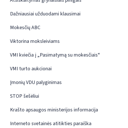
Atsiskaitymas grynaisiais pinigais
Dažniausiai užduodami klausimai
Mokesčių ABC
Viktorina moksleiviams
VMI kviečia į „Pasimatymą su mokesčiais“
VMI turto aukcionai
Įmonių VDU palyginimas
STOP šešėliui
Krašto apsaugos ministerijos informacija
Interneto svetainės atitikties paraiška