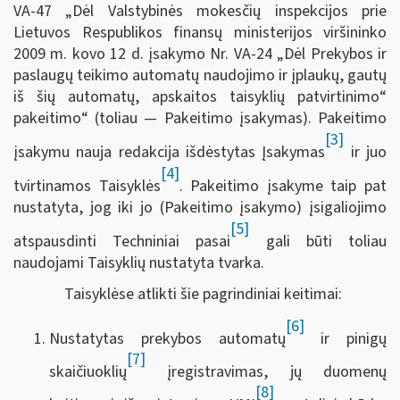
VA-47 „Dėl Valstybinės mokesčių inspekcijos prie
Lietuvos Respublikos finansų ministerijos viršininko
2009 m. kovo 12 d. įsakymo Nr. VA-24 „Dėl Prekybos ir
paslaugų teikimo automatų naudojimo ir įplaukų, gautų
iš šių automatų, apskaitos taisyklių patvirtinimo“
pakeitimo“ (toliau — Pakeitimo įsakymas). Pakeitimo
[3]
įsakymu nauja redakcija išdėstytas Įsakymas
ir juo
[4]
tvirtinamos Taisyklės
. Pakeitimo įsakyme taip pat
nustatyta, jog iki jo (Pakeitimo įsakymo) įsigaliojimo
[5]
atspausdinti Techniniai pasai
gali būti toliau
naudojami Taisyklių nustatyta tvarka.
Taisyklėse atlikti šie pagrindiniai keitimai:
[6]
Nustatytas prekybos automatų
ir pinigų
[7]
skaičiuoklių
įregistravimas, jų duomenų
[8]