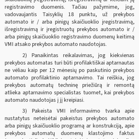
registravimo duomenis. Tačiau pažymime, jog,
vadovaujantis Taisyklių 18 punktu, už prekybos
automato ir / arba pinigų skaičiuoklio įregistravimą,
išregistravimą ir įregistruotų prekybos automato ir /
arba pinigų skaičiuoklio registravimo duomenų keitimą
VMI atsako prekybos automato naudotojas.
2) Panaikintas reikalavimas, jog kiekvienas
prekybos automatas turi būti profilaktiškai aptarnautas
ne vėliau kaip per 12 mėnesių po paskutinio prekybos
automato profilaktinio aptarnavimo. Tai reiškia, jog
prekybos automatų techninę priežiūrą ir remontą
atlieka aptarnavimo specialistas tuomet, kai prekybos
automato naudotojas į jį kreipiasi.
3) Pakeista VMI informavimo tvarka apie
nustatytus neteisėtai pakeistus prekybos automato
arba pinigų skaičiuoklio programą ar konstrukciją, apie
prekybos automatų duomenų klastojimo faktus