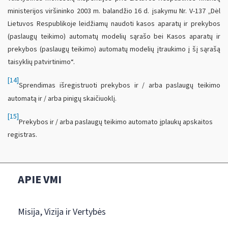
ministerijos viršininko 2003 m. balandžio 16 d. įsakymu Nr. V-137 „Dėl
Lietuvos Respublikoje leidžiamų naudoti kasos aparatų ir prekybos
(paslaugų teikimo) automatų modelių sąrašo bei Kasos aparatų ir
prekybos (paslaugų teikimo) automatų modelių įtraukimo į šį sąrašą
taisyklių patvirtinimo“.
[14]
Sprendimas išregistruoti prekybos ir / arba paslaugų teikimo
automatą ir / arba pinigų skaičiuoklį.
[15]
Prekybos ir / arba paslaugų teikimo automato įplaukų apskaitos
registras.
APIE VMI
Misija, Vizija ir Vertybės