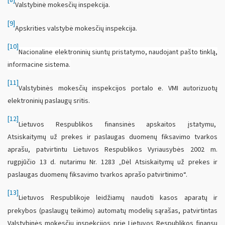
Valstybinė mokesčių inspekcija.
[9]
Apskrities valstybė mokesčių inspekcija.
[10]
Nacionaline elektroninių siuntų pristatymo, naudojant pašto tinklą,
informacine sistema.
[11]
Valstybinės mokesčių inspekcijos portalo e. VMI autorizuotų
elektroninių paslaugų sritis.
[12]
Lietuvos Respublikos finansinės apskaitos įstatymu,
Atsiskaitymų už prekes ir paslaugas duomenų fiksavimo tvarkos
aprašu, patvirtintu Lietuvos Respublikos Vyriausybės 2002 m.
rugpjūčio 13 d. nutarimu Nr. 1283 „Dėl Atsiskaitymų už prekes ir
paslaugas duomenų fiksavimo tvarkos aprašo patvirtinimo“.
[13]
Lietuvos Respublikoje leidžiamų naudoti kasos aparatų ir
prekybos (paslaugų teikimo) automatų modelių sąrašas, patvirtintas
Valstybinės mokesčių inspekcijos prie Lietuvos Respublikos finansų