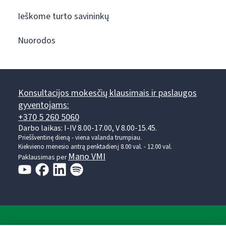
Ieškome turto savininkų
Nuorodos
Konsultacijos mokesčių klausimais ir paslaugos
gyventojams:
+370 5 260 5060
Darbo laikas: I-IV 8.00-17.00, V 8.00-15.45.
Prieššventinę dieną - viena valanda trumpiau.
Kiekvieno mėnesio antrą penktadienį 8.00 val. - 12.00 val.
Mano VMI
Paklausimas per