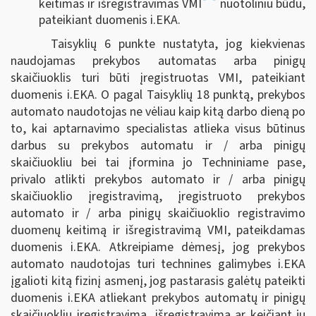
keitimas ir išregistravimas VMI
nuotoliniu būdu,
pateikiant duomenis i.EKA.
Taisyklių 6 punkte nustatyta, jog kiekvienas
naudojamas prekybos automatas arba pinigų
skaičiuoklis turi būti įregistruotas VMI, pateikiant
duomenis i.EKA. O pagal Taisyklių 18 punktą, prekybos
automato naudotojas ne vėliau kaip kitą darbo dieną po
to, kai aptarnavimo specialistas atlieka visus būtinus
darbus su prekybos automatu ir / arba pinigų
skaičiuokliu bei tai įformina jo Techniniame pase,
privalo atlikti prekybos automato ir / arba pinigų
skaičiuoklio įregistravimą, įregistruoto prekybos
automato ir / arba pinigų skaičiuoklio registravimo
duomenų keitimą ir išregistravimą VMI, pateikdamas
duomenis i.EKA. Atkreipiame dėmesį, jog prekybos
automato naudotojas turi technines galimybes i.EKA
įgalioti kitą fizinį asmenį, jog pastarasis galėtų pateikti
duomenis i.EKA atliekant prekybos automatų ir pinigų
skaičiuoklių įregistravimą, išregistravimą ar keičiant jų