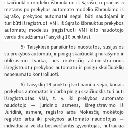
skaičiuoklio modelio išbraukimo iš Sąrašo, o praėjus 5
metams po prekybos automato modelio išbraukimo iš
Sąrašo, prekybos automatai negali būti naudojami ir
turi būti išregistruoti VMI. Iš Sąrašo išbrauktus prekybos
automatų modelius įregistruoti VMI kito naudotojo
vardu draudžiama (Taisyklių 16 punktas).
5)
Taisyklėse panaikintos nuostatos, susijusios
su prekybos automatų ir pinigų skaičiuoklių nurašymo ir
utilizavimo tvarka, nes mokesčių administratorius
išregistruotų prekybos automatų ir pinigų skaičiuoklių
nebenumato kontroliuoti.
6) Taisyklių 19 punkte įtvirtinami atvejai, kuriais
prekybos automatas ir / arba pinigų skaičiuoklis turi būti
išregistruotas VMI, t. y. iki prekybos automato
naudotojo — juridinio asmens, išregistravimo iš
Juridinių asmenų registro arba Mokesčių mokėtojo
registro arba iki prekybos automato naudotojas —
individualia veikla besiverčiantis gyventojas, nutraukia