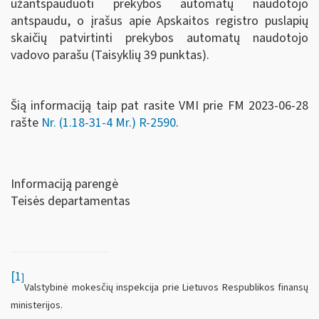
užantspauduoti prekybos automatų naudotojo
antspaudu, o įrašus apie Apskaitos registro puslapių
skaičių patvirtinti prekybos automatų naudotojo
vadovo parašu (Taisyklių 39 punktas).
Šią informaciją taip pat rasite VMI prie FM 2023-06-28
rašte
Nr. (1.18-31-4 Mr.) R-2590
.
Informaciją parengė
Teisės departamentas
[1
]
Valstybinė mokesčių inspekcija prie Lietuvos Respublikos finansų
ministerijos.