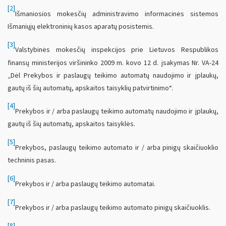
[2]
Išmaniosios mokesčių administravimo informacinės sistemos
Išmaniųjų elektroninių kasos aparatų posistemis.
[3]
Valstybinės mokesčių inspekcijos prie Lietuvos Respublikos
finansų ministerijos viršininko 2009 m. kovo 12 d. įsakymas Nr. VA-24
„Dėl Prekybos ir paslaugų teikimo automatų naudojimo ir įplaukų,
gautų iš šių automatų, apskaitos taisyklių patvirtinimo“.
[4]
Prekybos ir / arba paslaugų teikimo automatų naudojimo ir įplaukų,
gautų iš šių automatų, apskaitos taisyklės.
[5]
Prekybos, paslaugų teikimo automato ir / arba pinigų skaičiuoklio
techninis pasas.
[6]
Prekybos ir / arba paslaugų teikimo automatai.
[7]
Prekybos ir / arba paslaugų teikimo automato pinigų skaičiuoklis.
[8]