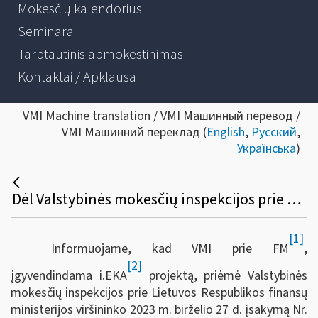
Mokesčių kalendorius
Seminarai
Tarptautinis apmokestinimas
Kontaktai / Apklausa
VMI Machine translation / VMI Машинный перевод /
VMI Машинний переклад (
English
,
Русский
,
Українська
)
Dėl Valstybinės mokesčių inspekcijos prie Lietuvos Respublikos finansų ministerijos viršininko 2009 m. kovo 12 d. įsakymo Nr. VA-24 „Dėl Prekybos ir paslaugų teikimo automatų naudojimo ir įplaukų, gautų iš šių automatų, apskaitos taisyklių patvirtinimo“ pakeitimo
[1]
Informuojame, kad VMI prie FM
,
[2]
įgyvendindama i.EKA
projektą, priėmė Valstybinės
mokesčių inspekcijos prie Lietuvos Respublikos finansų
ministerijos viršininko 2023 m. birželio 27 d. įsakymą Nr.