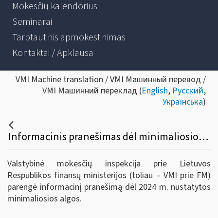
Mokesčių kalendorius
Seminarai
Tarptautinis apmokestinimas
Kontaktai / Apklausa
VMI Machine translation / VMI Машинный перевод /
VMI Машинний переклад (
English
,
Русский
,
Українська
)
Informacinis pranešimas dėl minimaliosios algos 2024 metais
Valstybinė mokesčių inspekcija prie Lietuvos
Respublikos finansų ministerijos (toliau – VMI prie FM)
parengė informacinį pranešimą dėl 2024 m. nustatytos
minimaliosios algos.