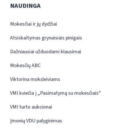
NAUDINGA
Mokesčiai ir jų dydžiai
Atsiskaitymas grynaisiais pinigais
Dažniausiai užduodami klausimai
Mokesčių ABC
Viktorina moksleiviams
VMI kviečia į „Pasimatymą su mokesčiais“
VMI turto aukcionai
Įmonių VDU palyginimas