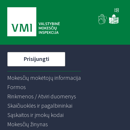
Prisijungti
Mokesčių mokėtojų informacija
Formos
Rinkmenos / Atviri duomenys
Skaičiuoklės ir pagalbininkai
Sąskaitos ir įmokų kodai
Mokesčių žinynas