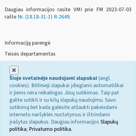
Daugiau informacijos rasite VMI prie FM 2023-07-03
rašte
Nr. (18.18-31-1) R-2649
.
Informaciją parengė
Teisės departamentas
Uždaryti
Šioje svetainėje naudojami slapukai
(angl.
cookies). Būtinieji slapukai įdiegiami automatiškai
ir jiems nėra reikalingas Jūsų sutikimas. Taip pat
galite sutikti ir su kitų slapukų naudojimu. Savo
sutikimą bet kada galėsite atšaukti pakeisdami
interneto naršyklės nustatymus ir ištrindami
įrašytus slapukus. Daugiau informacijos
Slapukų
politika
;
Privatumo politika.