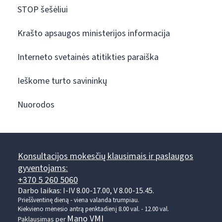
STOP šešėliui
Krašto apsaugos ministerijos informacija
Interneto svetainės atitikties paraiška
Ieškome turto savininkų
Nuorodos
Konsultacijos mokesčių klausimais ir paslaugos
gyventojams:
+370 5 260 5060
Darbo laikas: I-IV 8.00-17.00, V 8.00-15.45.
Prieššventinę dieną - viena valanda trumpiau.
Kiekvieno mėnesio antrą penktadienį 8.00 val. - 12.00 val.
Mano VMI
Paklausimas per