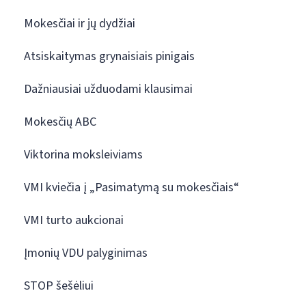
Mokesčiai ir jų dydžiai
Atsiskaitymas grynaisiais pinigais
Dažniausiai užduodami klausimai
Mokesčių ABC
Viktorina moksleiviams
VMI kviečia į „Pasimatymą su mokesčiais“
VMI turto aukcionai
Įmonių VDU palyginimas
STOP šešėliui