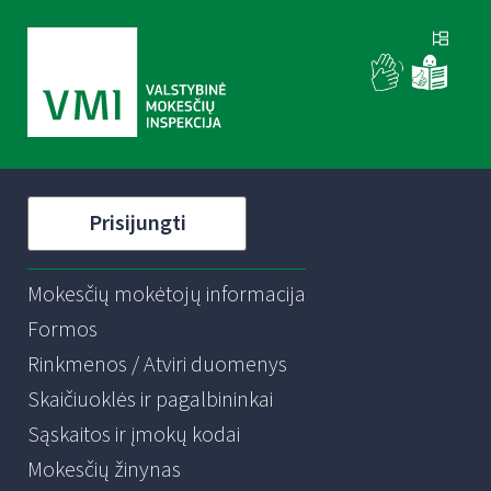
Prisijungti
Mokesčių mokėtojų informacija
Formos
Rinkmenos / Atviri duomenys
Skaičiuoklės ir pagalbininkai
Sąskaitos ir įmokų kodai
Mokesčių žinynas