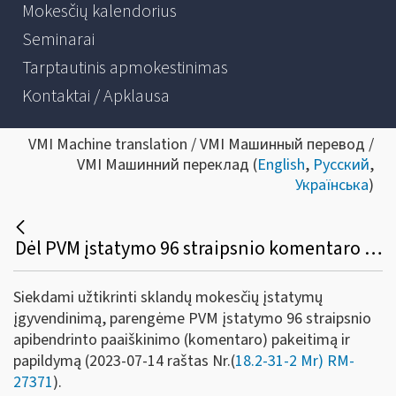
Mokesčių kalendorius
Seminarai
Tarptautinis apmokestinimas
Kontaktai / Apklausa
VMI Machine translation / VMI Машинный перевод /
VMI Машинний переклад (
English
,
Русский
,
Українська
)
Dėl PVM įstatymo 96 straipsnio komentaro pakeitimo ir papildymo
Siekdami užtikrinti sklandų mokesčių įstatymų
įgyvendinimą, parengėme PVM įstatymo 96 straipsnio
apibendrinto paaiškinimo (komentaro) pakeitimą ir
papildymą (2023-07-14 raštas Nr.(
18.2-31-2 Mr) RM-
27371
).