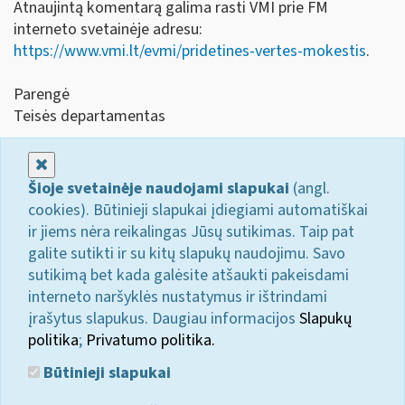
Atnaujintą komentarą galima rasti VMI prie FM
interneto svetainėje adresu:
https://www.vmi.lt/evmi/pridetines-vertes-mokestis
.
Parengė
Teisės departamentas
Uždaryti
Šioje svetainėje naudojami slapukai
(angl.
cookies). Būtinieji slapukai įdiegiami automatiškai
ir jiems nėra reikalingas Jūsų sutikimas. Taip pat
galite sutikti ir su kitų slapukų naudojimu. Savo
sutikimą bet kada galėsite atšaukti pakeisdami
interneto naršyklės nustatymus ir ištrindami
įrašytus slapukus. Daugiau informacijos
Slapukų
politika
;
Privatumo politika.
Būtinieji slapukai