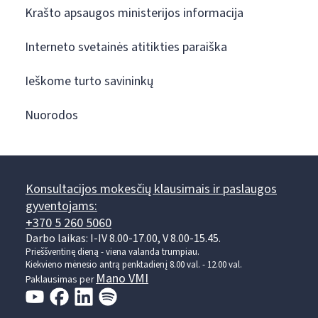
Krašto apsaugos ministerijos informacija
Interneto svetainės atitikties paraiška
Ieškome turto savininkų
Nuorodos
Konsultacijos mokesčių klausimais ir paslaugos
gyventojams:
+370 5 260 5060
Darbo laikas: I-IV 8.00-17.00, V 8.00-15.45.
Prieššventinę dieną - viena valanda trumpiau.
Kiekvieno mėnesio antrą penktadienį 8.00 val. - 12.00 val.
Mano VMI
Paklausimas per