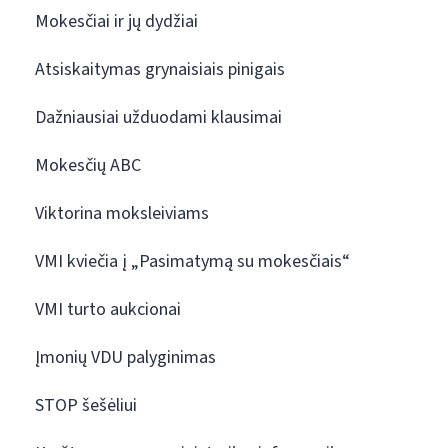
Mokesčiai ir jų dydžiai
Atsiskaitymas grynaisiais pinigais
Dažniausiai užduodami klausimai
Mokesčių ABC
Viktorina moksleiviams
VMI kviečia į „Pasimatymą su mokesčiais“
VMI turto aukcionai
Įmonių VDU palyginimas
STOP šešėliui