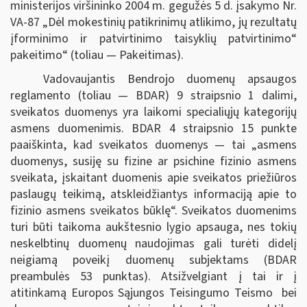
ministerijos viršininko 2004 m. gegužės 5 d. įsakymo Nr.
VA-87 „Dėl mokestinių patikrinimų atlikimo, jų rezultatų
įforminimo ir patvirtinimo taisyklių patvirtinimo“
pakeitimo“ (toliau — Pakeitimas).
Vadovaujantis Bendrojo duomenų apsaugos
reglamento (toliau — BDAR) 9 straipsnio 1 dalimi,
sveikatos duomenys yra laikomi specialiųjų kategorijų
asmens duomenimis. BDAR 4 straipsnio 15 punkte
paaiškinta, kad sveikatos duomenys — tai „asmens
duomenys, susiję su fizine ar psichine fizinio asmens
sveikata, įskaitant duomenis apie sveikatos priežiūros
paslaugų teikimą, atskleidžiantys informaciją apie to
fizinio asmens sveikatos būklę“. Sveikatos duomenims
turi būti taikoma aukštesnio lygio apsauga, nes tokių
neskelbtinų duomenų naudojimas gali turėti didelį
neigiamą poveikį duomenų subjektams (BDAR
preambulės 53 punktas). Atsižvelgiant į tai ir į
atitinkamą Europos Sąjungos Teisingumo Teismo bei