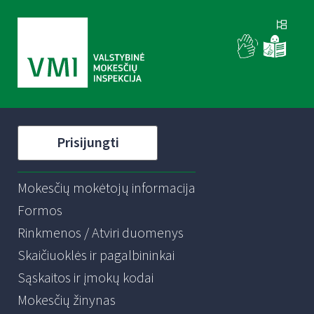
Prisijungti
Mokesčių mokėtojų informacija
Formos
Rinkmenos / Atviri duomenys
Skaičiuoklės ir pagalbininkai
Sąskaitos ir įmokų kodai
Mokesčių žinynas