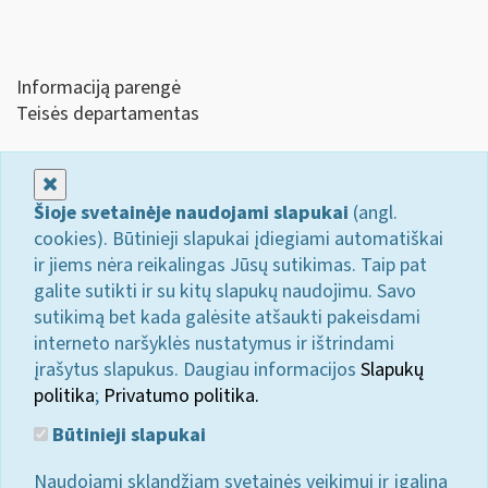
Informaciją parengė
Teisės departamentas
Uždaryti
Šioje svetainėje naudojami slapukai
(angl.
cookies). Būtinieji slapukai įdiegiami automatiškai
ir jiems nėra reikalingas Jūsų sutikimas. Taip pat
galite sutikti ir su kitų slapukų naudojimu. Savo
sutikimą bet kada galėsite atšaukti pakeisdami
interneto naršyklės nustatymus ir ištrindami
įrašytus slapukus. Daugiau informacijos
Slapukų
politika
;
Privatumo politika.
Būtinieji slapukai
Naudojami sklandžiam svetainės veikimui ir įgalina