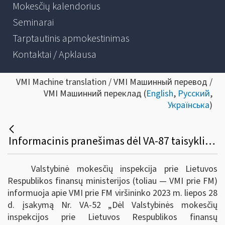
Mokesčių kalendorius
Seminarai
Tarptautinis apmokestinimas
Kontaktai / Apklausa
VMI Machine translation / VMI Машинный перевод /
VMI Машинний переклад (
English
,
Русский
,
Українська
)
Informacinis pranešimas dėl VA-87 taisyklių pakeitimo
Valstybinė mokesčių inspekcija prie Lietuvos
Respublikos finansų ministerijos (toliau ― VMI prie FM)
informuoja apie VMI prie FM viršininko 2023 m. liepos 28
d. įsakymą Nr. VA-52 „Dėl Valstybinės mokesčių
inspekcijos prie Lietuvos Respublikos finansų