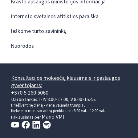
Krašto apsaugos ministerijos informacija
Interneto svetainės atitikties paraiška
Ieškome turto savininkų
Nuorodos
Konsultacijos mokesčių klausimais ir paslaugos
gyventojams:
+370 5 260 5060
Darbo laikas: I-IV 8.00-17.00, V 8.00-15.45.
Prieššventinę dieną - viena valanda trumpiau.
Kiekvieno mėnesio antrą penktadienį 8.00 val. - 12.00 val.
Mano VMI
Paklausimas per