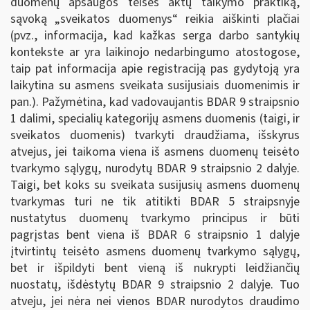
duomenų apsaugos teisės aktų taikymo praktiką,
sąvoką „sveikatos duomenys“ reikia aiškinti plačiai
(pvz., informacija, kad kažkas serga darbo santykių
kontekste ar yra laikinojo nedarbingumo atostogose,
taip pat informacija apie registraciją pas gydytoją yra
laikytina su asmens sveikata susijusiais duomenimis ir
pan.). Pažymėtina, kad vadovaujantis BDAR 9 straipsnio
1 dalimi, specialių kategorijų asmens duomenis (taigi, ir
sveikatos duomenis) tvarkyti draudžiama, išskyrus
atvejus, jei taikoma viena iš asmens duomenų teisėto
tvarkymo sąlygų, nurodytų BDAR 9 straipsnio 2 dalyje.
Taigi, bet koks su sveikata susijusių asmens duomenų
tvarkymas turi ne tik atitikti BDAR 5 straipsnyje
nustatytus duomenų tvarkymo principus ir būti
pagrįstas bent viena iš BDAR 6 straipsnio 1 dalyje
įtvirtintų teisėto asmens duomenų tvarkymo sąlygų,
bet ir išpildyti bent vieną iš nukrypti leidžiančių
nuostatų, išdėstytų BDAR 9 straipsnio 2 dalyje. Tuo
atveju, jei nėra nei vienos BDAR nurodytos draudimo