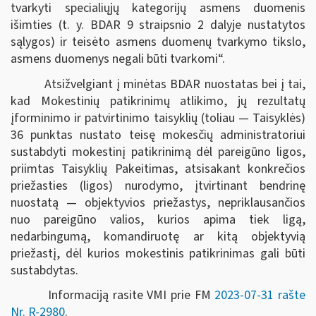
tvarkyti specialiųjų kategorijų asmens duomenis
išimties (t. y. BDAR 9 straipsnio 2 dalyje nustatytos
sąlygos) ir teisėto asmens duomenų tvarkymo tikslo,
asmens duomenys negali būti tvarkomi“.
Atsižvelgiant į minėtas BDAR nuostatas bei į tai,
kad Mokestinių patikrinimų atlikimo, jų rezultatų
įforminimo ir patvirtinimo taisyklių (toliau — Taisyklės)
36 punktas nustato teisę mokesčių administratoriui
sustabdyti mokestinį patikrinimą dėl pareigūno ligos,
priimtas Taisyklių Pakeitimas, atsisakant konkrečios
priežasties (ligos) nurodymo, įtvirtinant bendrinę
nuostatą — objektyvios priežastys, nepriklausančios
nuo pareigūno valios, kurios apima tiek ligą,
nedarbingumą, komandiruotę ar kitą objektyvią
priežastį, dėl kurios mokestinis patikrinimas gali būti
sustabdytas.
Informaciją rasite VMI prie FM
2023-07-31 rašte
Nr. R-2980
.