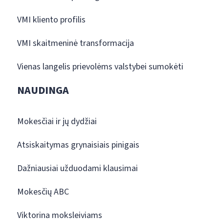
VMI kliento profilis
VMI skaitmeninė transformacija
Vienas langelis prievolėms valstybei sumokėti
NAUDINGA
Mokesčiai ir jų dydžiai
Atsiskaitymas grynaisiais pinigais
Dažniausiai užduodami klausimai
Mokesčių ABC
Viktorina moksleiviams