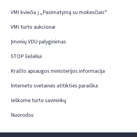
VMI kviečia į „Pasimatymą su mokesčiais“
VMI turto aukcionai
Įmonių VDU palyginimas
STOP šešėliui
Krašto apsaugos ministerijos informacija
Interneto svetainės atitikties paraiška
Ieškome turto savininkų
Nuorodos