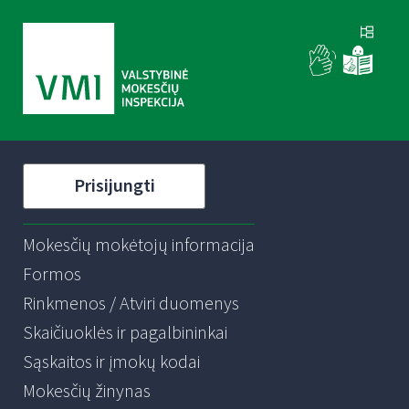
Prisijungti
Mokesčių mokėtojų informacija
Formos
Rinkmenos / Atviri duomenys
Skaičiuoklės ir pagalbininkai
Sąskaitos ir įmokų kodai
Mokesčių žinynas