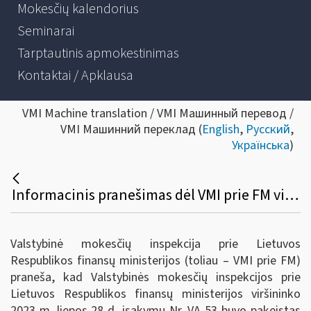
Mokesčių kalendorius
Seminarai
Tarptautinis apmokestinimas
Kontaktai / Apklausa
VMI Machine translation / VMI Машинный перевод /
VMI Машинний переклад (
English
,
Русский
,
Українська
)
Informacinis pranešimas dėl VMI prie FM viršininko 2019 m. gruodžio 12 d. įsakymo Nr. VA- 93 „Dėl Pavyzdinės pajamų mokesčio deklaracijos GPM311 formos ir jos priedų formų ir jų užpildymo, pateikimo bei tikslinimo taisyklių patvirtinimo“ pakeitimo
Valstybinė mokesčių inspekcija prie Lietuvos
Respublikos finansų ministerijos (toliau – VMI prie FM)
praneša, kad Valstybinės mokesčių inspekcijos prie
Lietuvos Respublikos finansų ministerijos viršininko
2023 m. liepos 28 d. įsakymu Nr. VA-53 buvo pakeistas