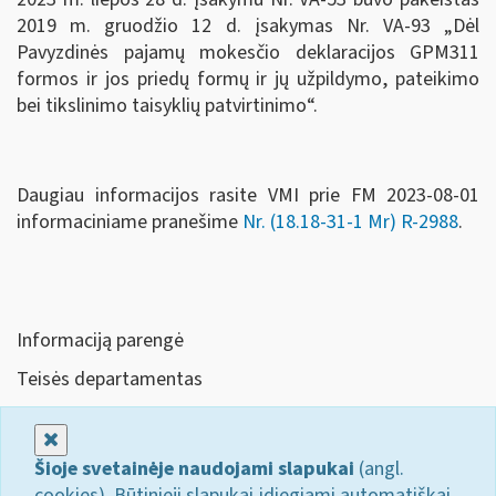
2019 m. gruodžio 12 d. įsakymas Nr. VA-93 „Dėl
Pavyzdinės pajamų mokesčio deklaracijos GPM311
formos ir jos priedų formų ir jų užpildymo, pateikimo
bei tikslinimo taisyklių patvirtinimo“.
Daugiau informacijos rasite VMI prie FM 2023-08-01
informaciniame pranešime
Nr. (18.18-31-1 Mr) R-2988
.
Informaciją parengė
Teisės departamentas
Uždaryti
Šioje svetainėje naudojami slapukai
(angl.
cookies). Būtinieji slapukai įdiegiami automatiškai