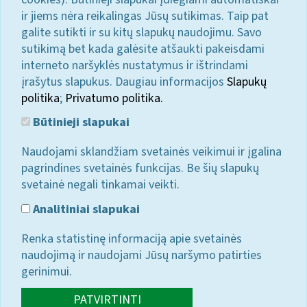
ir jiems nėra reikalingas Jūsų sutikimas. Taip pat
galite sutikti ir su kitų slapukų naudojimu. Savo
sutikimą bet kada galėsite atšaukti pakeisdami
interneto naršyklės nustatymus ir ištrindami
įrašytus slapukus. Daugiau informacijos
Slapukų
politika
;
Privatumo politika.
Būtinieji slapukai
Naudojami sklandžiam svetainės veikimui ir įgalina
pagrindines svetainės funkcijas. Be šių slapukų
svetainė negali tinkamai veikti.
Analitiniai slapukai
Renka statistinę informaciją apie svetainės
naudojimą ir naudojami Jūsų naršymo patirties
gerinimui.
PATVIRTINTI