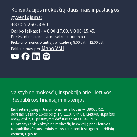
Konsultacijos mokesčių klausimais ir paslaugos
gyventojams:
+370 5 260 5060
Darbo laikas: I-IV 8.00-17.00, V 8.00-15.45.
Prieššventinę dieną - viena valanda trumpiau.
Kiekvieno mėnesio antrą penktadienį 8.00 val. - 12.00 val.
Mano VMI
Paklausimas per
Valstybinė mokesčių inspekcija prie Lietuvos
Respublikos finansų ministerijos
Biudžetinė įstaiga. Juridinio asmens kodas — 188659752,
adresas: Vasario 16-osios g. 14, 01107 Vilnius, Lietuva, el.paštas:
vmi@vmi.lt
, E. pristatymo dėžutės adresas 188659752
Duomenys apie Valstybinę mokesčių inspekciją prie Lietuvos
Respublikos finansų ministerijos kaupiami ir saugomi Juridinių
asmenų registre