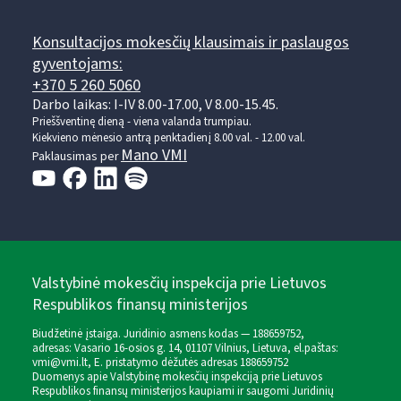
Konsultacijos mokesčių klausimais ir paslaugos
gyventojams:
+370 5 260 5060
Darbo laikas: I-IV 8.00-17.00, V 8.00-15.45.
Prieššventinę dieną - viena valanda trumpiau.
Kiekvieno mėnesio antrą penktadienį 8.00 val. - 12.00 val.
Mano VMI
Paklausimas per
Valstybinė mokesčių inspekcija prie Lietuvos
Respublikos finansų ministerijos
Biudžetinė įstaiga. Juridinio asmens kodas — 188659752,
adresas: Vasario 16-osios g. 14, 01107 Vilnius, Lietuva, el.paštas:
vmi@vmi.lt
, E. pristatymo dėžutės adresas 188659752
Duomenys apie Valstybinę mokesčių inspekciją prie Lietuvos
Respublikos finansų ministerijos kaupiami ir saugomi Juridinių