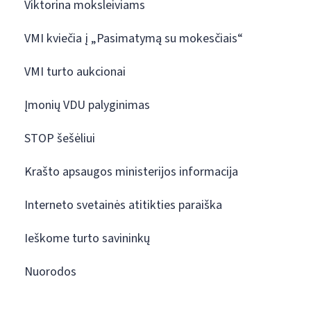
Viktorina moksleiviams
VMI kviečia į „Pasimatymą su mokesčiais“
VMI turto aukcionai
Įmonių VDU palyginimas
STOP šešėliui
Krašto apsaugos ministerijos informacija
Interneto svetainės atitikties paraiška
Ieškome turto savininkų
Nuorodos