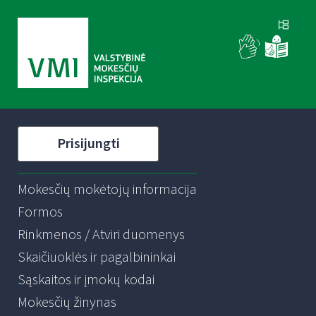
Prisijungti
Mokesčių mokėtojų informacija
Formos
Rinkmenos / Atviri duomenys
Skaičiuoklės ir pagalbininkai
Sąskaitos ir įmokų kodai
Mokesčių žinynas