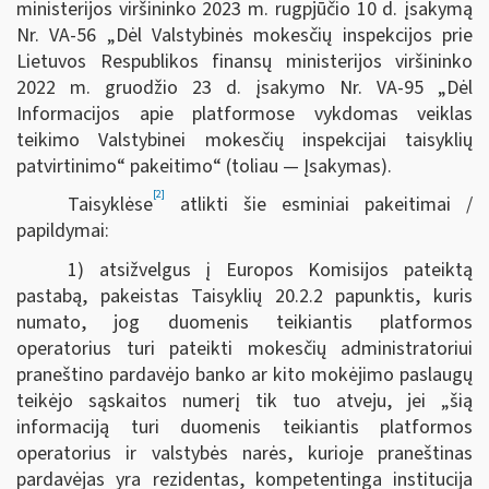
ministerijos viršininko 2023 m. rugpjūčio 10 d. įsakymą
Nr. VA-56 „Dėl Valstybinės mokesčių inspekcijos prie
Lietuvos Respublikos finansų ministerijos viršininko
2022 m. gruodžio 23 d. įsakymo Nr. VA-95 „Dėl
Informacijos apie platformose vykdomas veiklas
teikimo Valstybinei mokesčių inspekcijai taisyklių
patvirtinimo“ pakeitimo“ (toliau — Įsakymas).
[2]
Taisyklėse
atlikti šie esminiai pakeitimai /
papildymai:
1) atsižvelgus į Europos Komisijos pateiktą
pastabą, pakeistas Taisyklių 20.2.2 papunktis, kuris
numato, jog duomenis teikiantis platformos
operatorius turi pateikti mokesčių administratoriui
praneštino pardavėjo banko ar kito mokėjimo paslaugų
teikėjo sąskaitos numerį tik tuo atveju, jei „šią
informaciją turi duomenis teikiantis platformos
operatorius ir valstybės narės, kurioje praneštinas
pardavėjas yra rezidentas, kompetentinga institucija