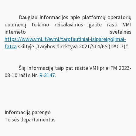
Daugiau informacijos apie platformų operatorių
duomenų teikimo reikalavimus galite rasti VMI
interneto svetainės
https://www.vmi.lt/evmi/tarptautiniai-isipareigojimai-
fatca
skiltyje „Tarybos direktyva 2021/514/ES (DAC 7)“.
Šią informaciją taip pat rasite VMI prie FM
2023-
08-10 rašte Nr.
R-3147.
Informaciją parengė
Teisės departamentas