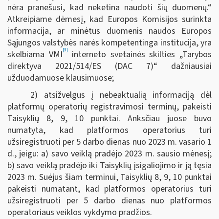
nėra pranešusi, kad neketina naudoti šių duomenų.“
Atkreipiame dėmesį, kad Europos Komisijos surinkta
informacija, ar minėtus duomenis naudos Europos
Sąjungos valstybės narės kompetentinga institucija, yra
[3]
skelbiama VMI
interneto svetainės skilties „Tarybos
direktyva 2021/514/ES (DAC 7)“ dažniausiai
užduodamuose klausimuose;
2) atsižvelgus į nebeaktualią informaciją dėl
platformų operatorių registravimosi terminų, pakeisti
Taisyklių 8, 9, 10 punktai. Anksčiau juose buvo
numatyta, kad platformos operatorius turi
užsiregistruoti per 5 darbo dienas nuo 2023 m. vasario 1
d., jeigu: a) savo veiklą pradėjo 2023 m. sausio mėnesį;
b) savo veiklą pradėjo iki Taisyklių įsigaliojimo ir ją tęsia
2023 m. Suėjus šiam terminui, Taisyklių 8, 9, 10 punktai
pakeisti numatant, kad platformos operatorius turi
užsiregistruoti per 5 darbo dienas nuo platformos
operatoriaus veiklos vykdymo pradžios.