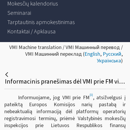
Mokesčių kalendorius
Seminarai
Tarptautinis apmokestinimas
Kontaktai / Apklausa
VMI Machine translation / VMI Машинный перевод /
VMI Машинний переклад (
English
,
Русский
,
Українська
)
Informacinis pranešimas dėl VMI prie FM viršininko 2023 m. rugpjūčio 10 d. įsakymo Nr. VA-56 „Dėl VMI prie FM viršininko 2022 m. gruodžio 23 d. įsakymo Nr. VA-95 „Dėl informacijos apie platformose vykdomas veiklas teikimo VMI taisyklių patvirtinimo“ pakeitimo“
[1]
Informuojame, jog VMI prie FM
, atsižvelgusi į
pateiktą Europos Komisijos narių pastabą ir
nebeaktualią informaciją dėl platformų operatorių
registravimosi terminų, priėmė Valstybinės mokesčių
inspekcijos prie Lietuvos Respublikos finansų