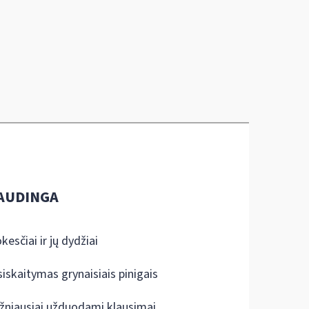
AUDINGA
kesčiai ir jų dydžiai
siskaitymas grynaisiais pinigais
žniausiai užduodami klausimai