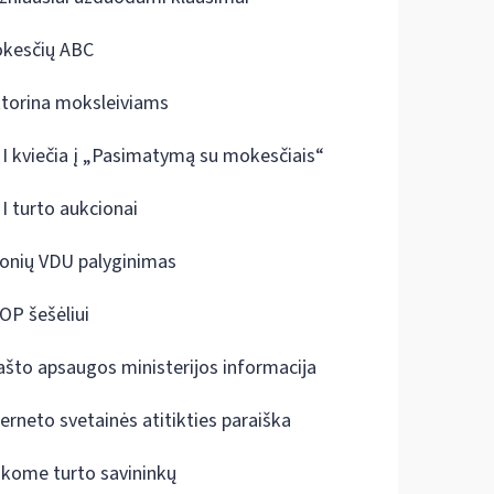
kesčių ABC
ktorina moksleiviams
I kviečia į „Pasimatymą su mokesčiais“
I turto aukcionai
onių VDU palyginimas
OP šešėliui
ašto apsaugos ministerijos informacija
terneto svetainės atitikties paraiška
škome turto savininkų