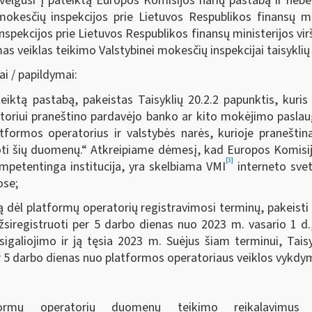
žvelgusi į pateiktą Europos Komisijos narių pastabą ir neb
okesčių inspekcijos prie Lietuvos Respublikos finansų mi
spekcijos prie Lietuvos Respublikos finansų ministerijos vi
s veiklas teikimo Valstybinei mokesčių inspekcijai taisyklių
ai / papildymai:
eiktą pastabą, pakeistas Taisyklių 20.2.2 papunktis, kur
toriui praneštino pardavėjo banko ar kito mokėjimo paslaug
atformos operatorius ir valstybės narės, kurioje pranešt
doti šių duomenų.“ Atkreipiame dėmesį, kad Europos Komisi
[3]
petentinga institucija, yra skelbiama VMI
interneto svet
ose;
ą dėl platformų operatorių registravimosi terminų, pakeisti 
siregistruoti per 5 darbo dienas nuo 2023 m. vasario 1 d.,
įsigaliojimo ir ją tęsia 2023 m. Suėjus šiam terminui, Tai
er 5 darbo dienas nuo platformos operatoriaus veiklos vykd
formų operatorių duomenų teikimo reikalavimus 