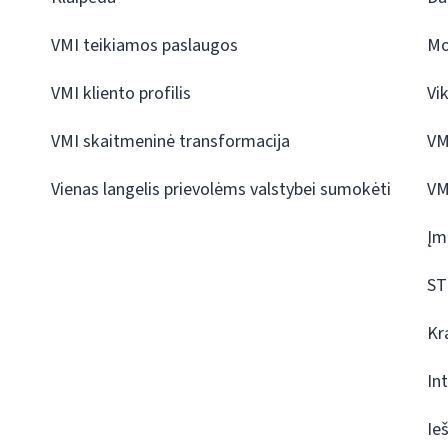
VMI teikiamos paslaugos
Mo
VMI kliento profilis
Vi
VMI skaitmeninė transformacija
VM
Vienas langelis prievolėms valstybei sumokėti
VM
Įm
ST
Kr
In
Ie