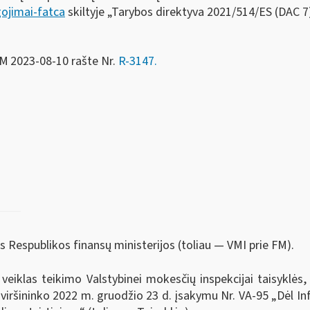
gojimai-fatca
skiltyje „Tarybos direktyva 2021/514/ES (DAC 7)
FM
2023-08-10 rašte Nr.
R-3147.
s Respublikos finansų ministerijos (toliau — VMI prie FM).
iklas teikimo Valstybinei mokesčių inspekcijai taisyklės, 
s viršininko 2022 m. gruodžio 23 d. įsakymu Nr. VA-95 „Dėl 