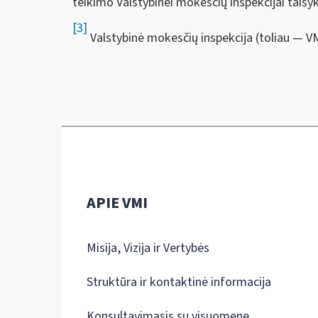
teikimo Valstybinei mokesčių inspekcijai taisyk
[3]
Valstybinė mokesčių inspekcija (toliau — VM
APIE VMI
Misija, Vizija ir Vertybės
Struktūra ir kontaktinė informacija
Konsultavimasis su visuomene