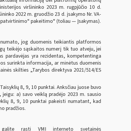
eaktualią informaciją dėl platformų operatorių
nisterijos viršininko 2023 m. rugpjūčio 10 d.
ršininko 2022 m. gruodžio 23 d. įsakymo Nr. VA-
 patvirtinimo“ pakeitimo“ (toliau — Įsakymas).
is numato, jog duomenis teikiantis platformos
ų teikėjo sąskaitos numerį tik tuo atveju, jei
inas pardavėjas yra rezidentas, kompetentinga
jos surinkta informacija, ar minėtus duomenis
ainės skilties „Tarybos direktyva 2021/514/ES
Taisyklių 8, 9, 10 punktai. Anksčiau juose buvo
 jeigu: a) savo veiklą pradėjo 2023 m. sausio
syklių 8, 9, 10 punktai pakeisti numatant, kad
ymo pradžios.
galite rasti VMI interneto svetainės