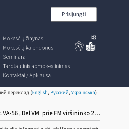
Prisijungti
Mokesčių žinynas
Mokesčių kalendorius
Seminarai
Tarptautinis apmokestinimas
Kontaktai / Apklausa
ний переклад (
English
,
Русский
,
Українська
)
Informacinis pranešimas dėl VMI prie FM viršininko 2023 m. rugpjūčio 10 d. įsakymo Nr. VA-56 „Dėl VMI prie FM viršininko 2022 m. gruodžio 23 d. įsakymo Nr. VA-95 „Dėl informacijos apie platformose vykdomas veiklas teikimo VMI taisyklių patvirtinimo“ pakeitimo“