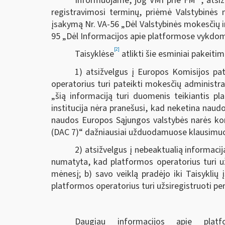
Informuojame, jog VMI prie FM
, atsi
registravimosi terminų, priėmė Valstybinės m
įsakymą Nr. VA-56 „Dėl Valstybinės mokesčių in
95 „Dėl Informacijos apie platformose vykdoma
[2]
Taisyklėse
atlikti šie esminiai pakeitim
1) atsižvelgus į Europos Komisijos pat
operatorius turi pateikti mokesčių administra
„šią informaciją turi duomenis teikiantis pl
institucija nėra pranešusi, kad neketina nau
naudos Europos Sąjungos valstybės narės kom
(DAC 7)“ dažniausiai užduodamuose klausimu
2) atsižvelgus į nebeaktualią informacij
numatyta, kad platformos operatorius turi už
mėnesį; b) savo veiklą pradėjo iki Taisyklių 
platformos operatorius turi užsiregistruoti p
Daugiau informacijos apie plat