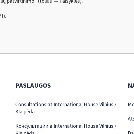
lių patvirtinimo“ (toliau — Taisyklės).
I).
PASLAUGOS
N
Consultations at International House Vilnius /
Mo
Klaipėda
At
Консультации в International House Vilnius /
Klaipėda
Da