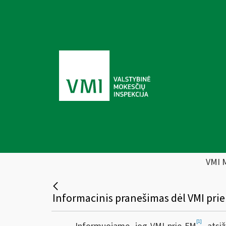
VMI 
[1]