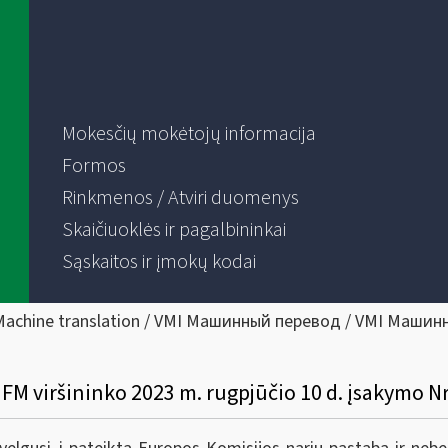
Mokesčių mokėtojų informacija
Formos
Rinkmenos / Atviri duomenys
Skaičiuoklės ir pagalbininkai
Sąskaitos ir įmokų kodai
Machine translation / VMI Машинный перевод / VMI Машин