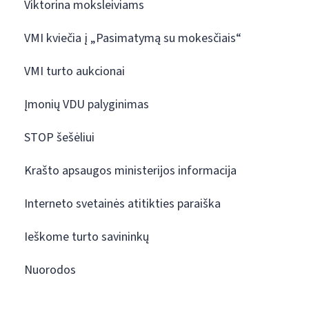
Viktorina moksleiviams
VMI kviečia į „Pasimatymą su mokesčiais“
VMI turto aukcionai
Įmonių VDU palyginimas
STOP šešėliui
Krašto apsaugos ministerijos informacija
Interneto svetainės atitikties paraiška
Ieškome turto savininkų
Nuorodos