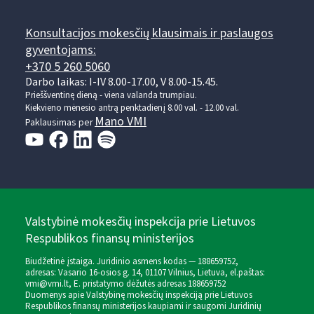
Konsultacijos mokesčių klausimais ir paslaugos
gyventojams:
+370 5 260 5060
Darbo laikas: I-IV 8.00-17.00, V 8.00-15.45.
Prieššventinę dieną - viena valanda trumpiau.
Kiekvieno mėnesio antrą penktadienį 8.00 val. - 12.00 val.
Mano VMI
Paklausimas per
Valstybinė mokesčių inspekcija prie Lietuvos
Respublikos finansų ministerijos
Biudžetinė įstaiga. Juridinio asmens kodas — 188659752,
adresas: Vasario 16-osios g. 14, 01107 Vilnius, Lietuva, el.paštas:
vmi@vmi.lt
, E. pristatymo dėžutės adresas 188659752
Duomenys apie Valstybinę mokesčių inspekciją prie Lietuvos
Respublikos finansų ministerijos kaupiami ir saugomi Juridinių