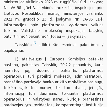
ministerijos viršininko 2023 m. rugpjūčio 10 d. įsakymą
Nr. VA-56 „Dėl Valstybinės mokesčių inspekcijos prie
Lietuvos Respublikos finansų ministerijos viršininko
2022 m. gruodžio 23 d. įsakymo Nr. VA-95 „Dėl
Informacijos apie platformose vykdomas veiklas
teikimo Valstybinei mokesčių inspekcijai taisyklių
patvirtinimo“ pakeitimo“ (toliau — Įsakymas).
[2]
Taisyklėse
atlikti šie esminiai pakeitimai /
papildymai:
1) atsižvelgus į Europos Komisijos pateiktą
pastabą, pakeistas Taisyklių 20.2.2 papunktis, kuris
numato, jog duomenis teikiantis platformos
operatorius turi pateikti mokesčių administratoriui
praneštino pardavėjo banko ar kito mokėjimo paslaugų
teikėjo sąskaitos numerį tik tuo atveju, jei „šią
informaciją turi duomenis teikiantis platformos
operatorius ir valstybės narės, kurioje praneštinas
pardavėjas yra rezidentas, kompetentinga institucija