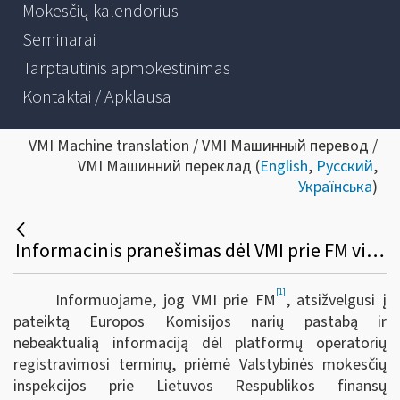
Mokesčių kalendorius
Seminarai
Tarptautinis apmokestinimas
Kontaktai / Apklausa
VMI Machine translation / VMI Машинный перевод /
VMI Машинний переклад (
English
,
Русский
,
Українська
)
Informacinis pranešimas dėl VMI prie FM viršininko 2023 m. rugpjūčio 10 d. įsakymo Nr. VA-56 „Dėl VMI prie FM viršininko 2022 m. gruodžio 23 d. įsakymo Nr. VA-95 „Dėl informacijos apie platformose vykdomas veiklas teikimo VMI taisyklių patvirtinimo“ pakeitimo“
[1]
Informuojame, jog VMI prie FM
, atsižvelgusi į
pateiktą Europos Komisijos narių pastabą ir
nebeaktualią informaciją dėl platformų operatorių
registravimosi terminų, priėmė Valstybinės mokesčių
inspekcijos prie Lietuvos Respublikos finansų