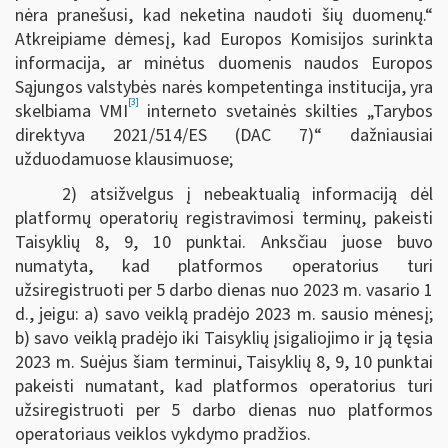
nėra pranešusi, kad neketina naudoti šių duomenų.“
Atkreipiame dėmesį, kad Europos Komisijos surinkta
informacija, ar minėtus duomenis naudos Europos
Sąjungos valstybės narės kompetentinga institucija, yra
[3]
skelbiama VMI
interneto svetainės skilties „Tarybos
direktyva 2021/514/ES (DAC 7)“ dažniausiai
užduodamuose klausimuose;
2) atsižvelgus į nebeaktualią informaciją dėl
platformų operatorių registravimosi terminų, pakeisti
Taisyklių 8, 9, 10 punktai. Anksčiau juose buvo
numatyta, kad platformos operatorius turi
užsiregistruoti per 5 darbo dienas nuo 2023 m. vasario 1
d., jeigu: a) savo veiklą pradėjo 2023 m. sausio mėnesį;
b) savo veiklą pradėjo iki Taisyklių įsigaliojimo ir ją tęsia
2023 m. Suėjus šiam terminui, Taisyklių 8, 9, 10 punktai
pakeisti numatant, kad platformos operatorius turi
užsiregistruoti per 5 darbo dienas nuo platformos
operatoriaus veiklos vykdymo pradžios.