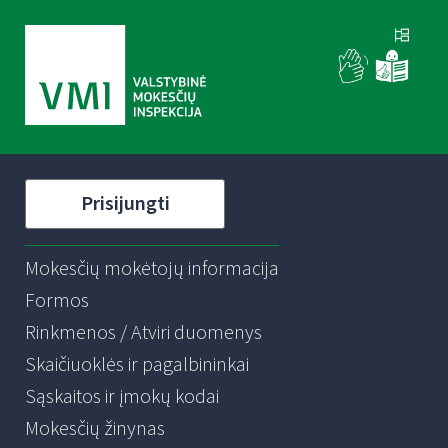
Prisijungti
Mokesčių mokėtojų informacija
Formos
Rinkmenos / Atviri duomenys
Skaičiuoklės ir pagalbininkai
Sąskaitos ir įmokų kodai
Mokesčių žinynas