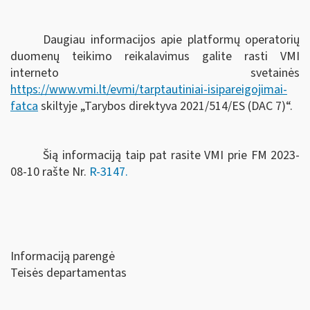
Daugiau informacijos apie platformų operatorių
duomenų teikimo reikalavimus galite rasti VMI
interneto svetainės
https://www.vmi.lt/evmi/tarptautiniai-isipareigojimai-
fatca
skiltyje „Tarybos direktyva 2021/514/ES (DAC 7)“.
Šią informaciją taip pat rasite VMI prie FM
2023-
08-10 rašte Nr.
R-3147.
Informaciją parengė
Teisės departamentas