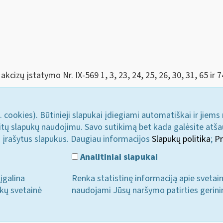
kcizų įstatymo Nr. IX-569 1, 3, 23, 24, 25, 26, 30, 31, 65 ir 
. cookies). Būtinieji slapukai įdiegiami automatiškai ir jiems
u kitų slapukų naudojimu. Savo sutikimą bet kada galėsite atš
i įrašytus slapukus. Daugiau informacijos
Slapukų politika
;
Pr
Analitiniai slapukai
įgalina
Renka statistinę informaciją apie svetai
ukų svetainė
naudojami Jūsų naršymo patirties gerini