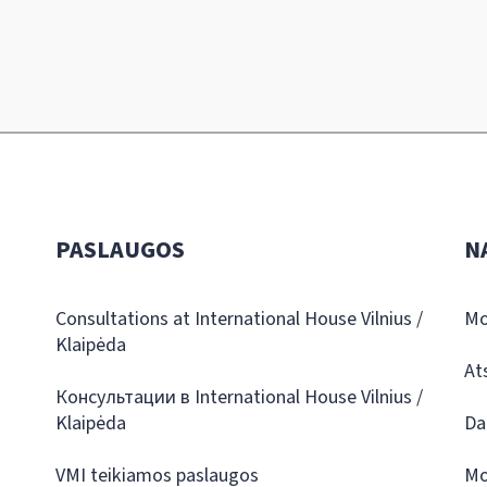
PASLAUGOS
N
Consultations at International House Vilnius /
Mo
Klaipėda
At
Консультации в International House Vilnius /
Klaipėda
Da
VMI teikiamos paslaugos
Mo