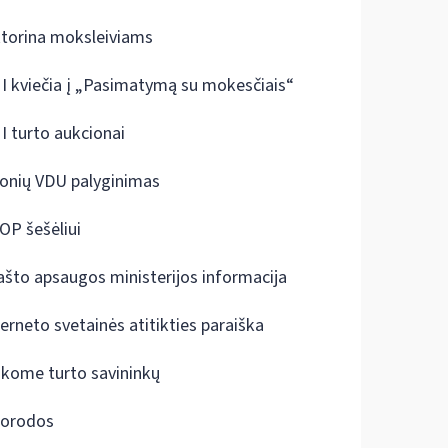
ktorina moksleiviams
I kviečia į „Pasimatymą su mokesčiais“
I turto aukcionai
onių VDU palyginimas
OP šešėliui
ašto apsaugos ministerijos informacija
terneto svetainės atitikties paraiška
škome turto savininkų
orodos