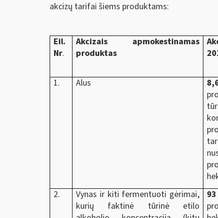
akcizų tarifai šiems produktams:
Eil.
Akcizais apmokestinamas
Ak
Nr
.
produktas
20
1.
Alus
8,
pr
tū
ko
pr
ta
nu
pr
hek
2.
Vynas ir kiti fermentuoti gėrimai,
9
kurių faktinė tūrinė etilo
pr
alkoholio koncentracija (kitų
hek