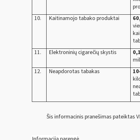
pr
10.
Kaitinamojo tabako produktai
60
vi
ka
ta
11.
Elektroninių cigarečių skystis
0,
mil
12.
Neapdorotas tabakas
10
ki
ne
ta
Šis informacinis pranešimas pateiktas V
Informaciją parengė