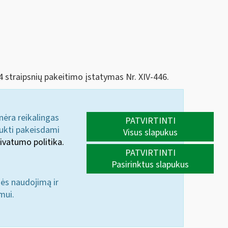
74 straipsnių pakeitimo įstatymas Nr. XIV-446.
 nėra reikalingas
PATVIRTINTI
aukti pakeisdami
Visus slapukus
ivatumo politika.
PATVIRTINTI
Pasirinktus slapukus
nės naudojimą ir
mui.