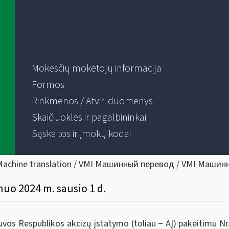
Mokesčių mokėtojų informacija
Formos
Rinkmenos / Atviri duomenys
Skaičiuoklės ir pagalbininkai
Sąskaitos ir įmokų kodai
Machine translation / VMI Машинный перевод / VMI Машин
nuo 2024 m. sausio 1 d.
vos Respublikos akcizų įstatymo (toliau − AĮ) pakeitimu Nr