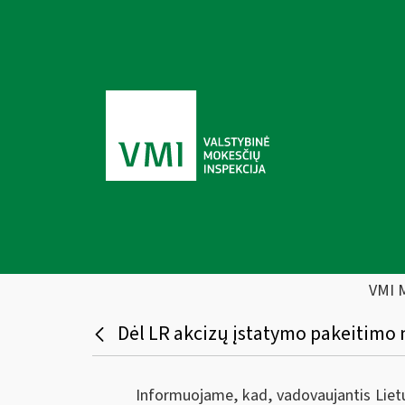
VMI 
Dėl LR akcizų įstatymo pakeitimo 
Informuojame, kad, vadovaujantis Lietu