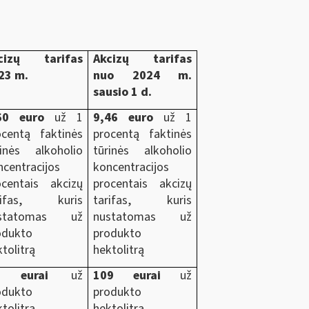
cizų tarifas
Akcizų tarifas
23 m.
nuo 2024 m.
sausio 1 d.
60 euro
už 1
9,46 euro
už 1
ocentą faktinės
procentą faktinės
rinės alkoholio
tūrinės alkoholio
ncentracijos
koncentracijos
ocentais akcizų
procentais akcizų
rifas, kuris
tarifas, kuris
statomas už
nustatomas už
odukto
produkto
tolitrą
hektolitrą
3 eurai
už
109 eurai
už
odukto
produkto
tolitrą
hektolitrą