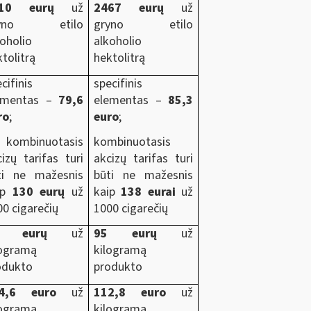
10 eurų
už
2467 eurų
už
ryno etilo
gryno etilo
koholio
alkoholio
tolitrą
hektolitrą
cifinis
specifinis
ementas –
79,6
elementas –
85,3
ro
;
euro
;
mbinuotasis
kombinuotasis
izų tarifas turi
akcizų tarifas turi
ti ne mažesnis
būti ne mažesnis
ip
130 eurų
už
kaip
138 eurai
už
00 cigarečių
1000 cigarečių
9 eurų
už
95 eurų
už
logramą
kilogramą
odukto
produkto
04,6 euro
už
112,8 euro
už
logramą
kilogramą