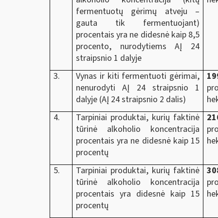
fermentuotų gėrimų atveju –
gauta tik fermentuojant)
procentais yra ne didesnė kaip 8,5
procento, nurodytiems AĮ 24
straipsnio 1 dalyje
3.
Vynas ir kiti fermentuoti gėrimai,
19
nenurodyti AĮ 24 straipsnio 1
pr
dalyje (AĮ 24 straipsnio 2 dalis)
hek
4.
Tarpiniai produktai, kurių faktinė
21
tūrinė alkoholio koncentracija
pr
procentais yra ne didesnė kaip 15
hek
procentų
5.
Tarpiniai produktai, kurių faktinė
30
tūrinė alkoholio koncentracija
pr
procentais yra didesnė kaip 15
hek
procentų