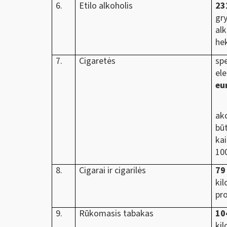
6.
Etilo alkoholis
23
g
al
hek
7.
Cigaretės
spe
el
eu
ko
akc
bū
ka
10
8.
Cigarai ir cigarilės
7
ki
pr
9.
Rūkomasis tabakas
1
ki