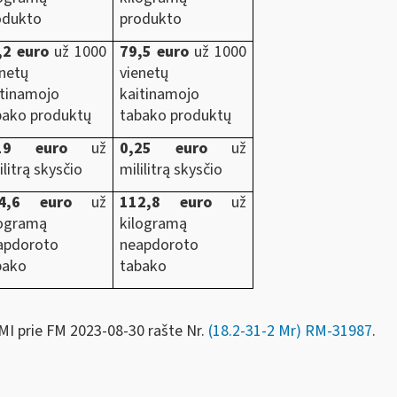
odukto
produkto
,2 euro
už 1000
79,5 euro
už 1000
enetų
vienetų
itinamojo
kaitinamojo
bako produktų
tabako produktų
19 euro
už
0,25 euro
už
ilitrą skysčio
mililitrą skysčio
4,6 euro
už
112,8 euro
už
logramą
kilogramą
apdoroto
neapdoroto
bako
tabako
MI prie FM
2023-08-30 rašte Nr.
(18.2-31-2 Mr) RM-31987
.