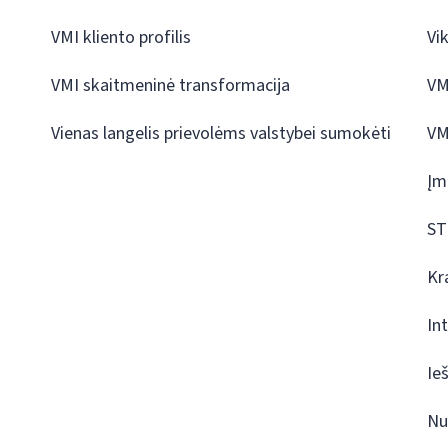
VMI kliento profilis
Vi
VMI skaitmeninė transformacija
VM
Vienas langelis prievolėms valstybei sumokėti
VM
Įm
ST
Kr
In
Ie
Nu