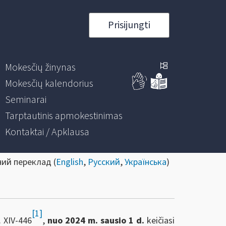
Prisijungti
Mokesčių žinynas
Mokesčių kalendorius
Seminarai
Tarptautinis apmokestinimas
Kontaktai / Apklausa
ний переклад (
English
,
Русский
,
Українська
)
[1]
. XIV-446
,
nuo 2024 m. sausio 1 d.
keičiasi