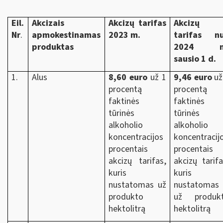
Eil.
Akcizais
Akcizų tarifas
Akcizų
Nr
.
apmokestinamas
2023 m.
tarifas n
produktas
2024 m
sausio 1 d.
1.
Alus
8,60 euro
už 1
9,46 euro
už
procentą
procentą
faktinės
faktinės
tūrinės
tūrinės
alkoholio
alkoholio
koncentracijos
koncentracij
procentais
procentais
akcizų tarifas,
akcizų tarifa
kuris
kuris
nustatomas už
nustatomas
produkto
už produk
hektolitrą
hektolitrą