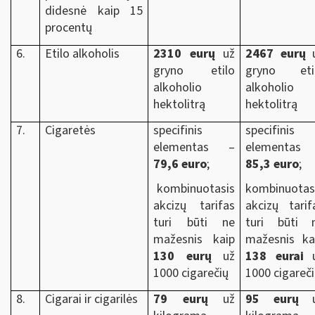
didesnė kaip 15
procentų
6.
Etilo alkoholis
2310 eurų
už
2467 eurų
u
gryno etilo
gryno eti
alkoholio
alkoholio
hektolitrą
hektolitrą
7.
Cigaretės
specifinis
specifinis
elementas –
elementas
79,6 euro
;
85,3 euro
;
kombinuotasis
kombinuotas
akcizų tarifas
akcizų tarif
turi būti ne
turi būti 
mažesnis kaip
mažesnis ka
130 eurų
už
138 eurai
u
1000 cigarečių
1000 cigareč
8.
Cigarai ir cigarilės
79 eurų
už
95 eurų
u