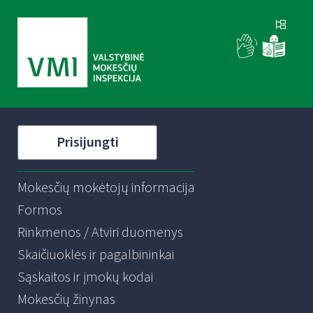
Prisijungti
Mokesčių mokėtojų informacija
Formos
Rinkmenos / Atviri duomenys
Skaičiuoklės ir pagalbininkai
Sąskaitos ir įmokų kodai
Mokesčių žinynas