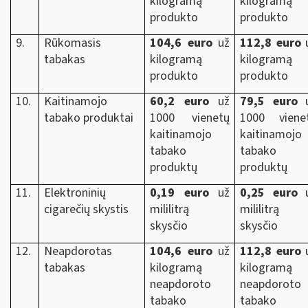
kilogramą
kilogramą
produkto
produkto
9.
Rūkomasis
104,6 euro
už
112,8 euro
tabakas
kilogramą
kilogramą
produkto
produkto
10.
Kaitinamojo
60,2 euro
už
79,5 euro
tabako produktai
1000 vienetų
1000 viene
kaitinamojo
kaitinamojo
tabako
tabako
produktų
produktų
11.
Elektroninių
0,19 euro
už
0,25 euro
u
cigarečių skystis
mililitrą
mililitrą
skysčio
skysčio
12.
Neapdorotas
104,6 euro
už
112,8 euro
tabakas
kilogramą
kilogramą
neapdoroto
neapdoroto
tabako
tabako