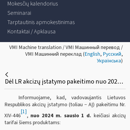
Mokesčių kalendorius
Seminarai
Tarptautinis apmokestinimas
Kontaktai / Apklausa
VMI Machine translation / VMI Машинный перевод /
VMI Машинний переклад (
English
,
Русский
,
Українська
)
Dėl LR akcizų įstatymo pakeitimo nuo 2024 m. sausio 1 d.
Informuojame, kad, vadovaujantis Lietuvos
Respublikos akcizų įstatymo (toliau − AĮ) pakeitimu Nr.
[1]
XIV-446
,
nuo 2024 m. sausio 1 d.
keičiasi akcizų
tarifai šiems produktams: