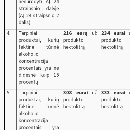
nenurodyti AĮ 24
straipsnio 1 dalyje
(AĮ 24 straipsnio 2
dalis)
4.
Tarpiniai
216
eurų
už
234 eurai
u
produktai, kurių
produkto
produkto
faktinė tūrinė
hektolitrą
hektolitrą
alkoholio
koncentracija
procentais yra ne
didesnė kaip 15
procentų
5.
Tarpiniai
308 eurai
už
333 eurai
u
produktai, kurių
produkto
produkto
faktinė tūrinė
hektolitrą
hektolitrą
alkoholio
koncentracija
procentais yra