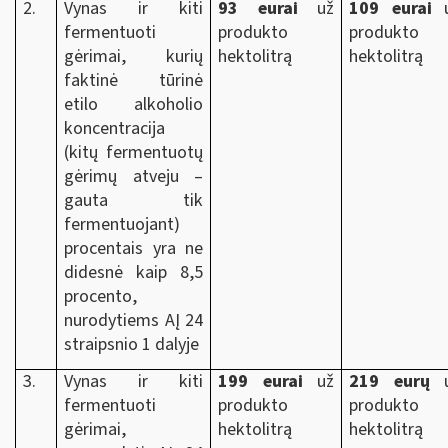
2.
Vynas ir kiti
93 eurai
už
109 eurai
u
fermentuoti
produkto
produkto
gėrimai, kurių
hektolitrą
hektolitrą
faktinė tūrinė
etilo alkoholio
koncentracija
(kitų fermentuotų
gėrimų atveju –
gauta tik
fermentuojant)
procentais yra ne
didesnė kaip 8,5
procento,
nurodytiems AĮ 24
straipsnio 1 dalyje
3.
Vynas ir kiti
199
eurai
už
219 eurų
u
fermentuoti
produkto
produkto
gėrimai,
hektolitrą
hektolitrą