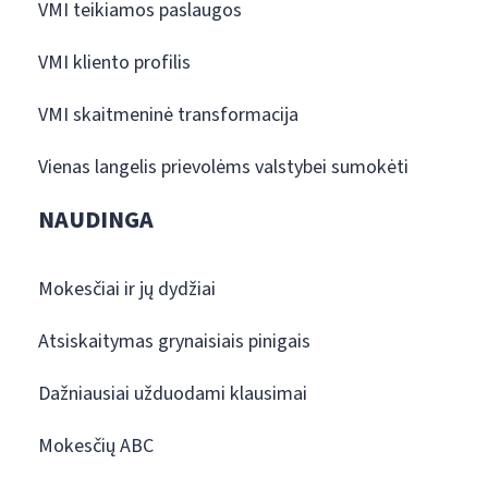
VMI teikiamos paslaugos
VMI kliento profilis
VMI skaitmeninė transformacija
Vienas langelis prievolėms valstybei sumokėti
NAUDINGA
Mokesčiai ir jų dydžiai
Atsiskaitymas grynaisiais pinigais
Dažniausiai užduodami klausimai
Mokesčių ABC