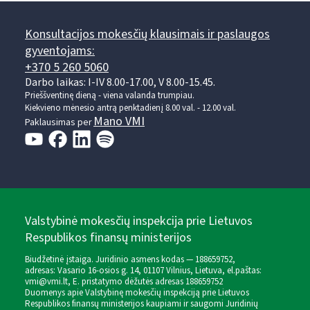
Konsultacijos mokesčių klausimais ir paslaugos
gyventojams:
+370 5 260 5060
Darbo laikas: I-IV 8.00-17.00, V 8.00-15.45.
Prieššventinę dieną - viena valanda trumpiau.
Kiekvieno mėnesio antrą penktadienį 8.00 val. - 12.00 val.
Mano VMI
Paklausimas per
Valstybinė mokesčių inspekcija prie Lietuvos
Respublikos finansų ministerijos
Biudžetinė įstaiga. Juridinio asmens kodas — 188659752,
adresas: Vasario 16-osios g. 14, 01107 Vilnius, Lietuva, el.paštas:
vmi@vmi.lt
, E. pristatymo dėžutės adresas 188659752
Duomenys apie Valstybinę mokesčių inspekciją prie Lietuvos
Respublikos finansų ministerijos kaupiami ir saugomi Juridinių