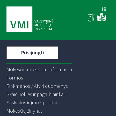
Prisijungti
Mokesčių mokėtojų informacija
Formos
Rinkmenos / Atviri duomenys
Skaičiuoklės ir pagalbininkai
Sąskaitos ir įmokų kodai
Mokesčių žinynas