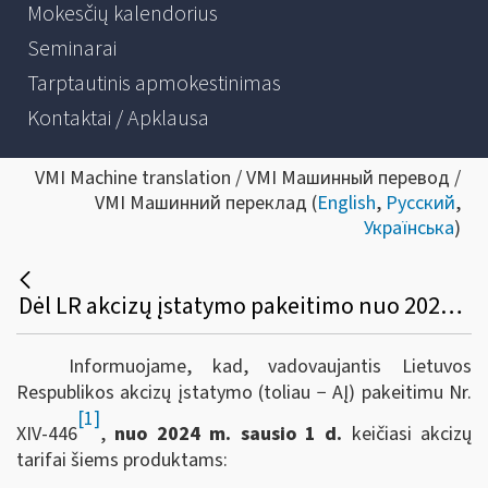
Mokesčių kalendorius
Seminarai
Tarptautinis apmokestinimas
Kontaktai / Apklausa
VMI Machine translation / VMI Машинный перевод /
VMI Машинний переклад (
English
,
Русский
,
Українська
)
Dėl LR akcizų įstatymo pakeitimo nuo 2024 m. sausio 1 d.
Informuojame, kad, vadovaujantis Lietuvos
Respublikos akcizų įstatymo (toliau − AĮ) pakeitimu Nr.
[1]
XIV-446
,
nuo 2024 m. sausio 1 d.
keičiasi akcizų
tarifai šiems produktams: