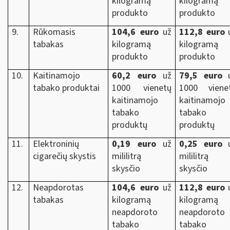
kilogramą
kilogramą
produkto
produkto
9.
Rūkomasis
104,6 euro
už
112,8 euro
tabakas
kilogramą
kilogramą
produkto
produkto
10.
Kaitinamojo
60,2 euro
už
79,5 euro
tabako produktai
1000 vienetų
1000 viene
kaitinamojo
kaitinamojo
tabako
tabako
produktų
produktų
11.
Elektroninių
0,19 euro
už
0,25 euro
u
cigarečių skystis
mililitrą
mililitrą
skysčio
skysčio
12.
Neapdorotas
104,6 euro
už
112,8 euro
tabakas
kilogramą
kilogramą
neapdoroto
neapdoroto
tabako
tabako