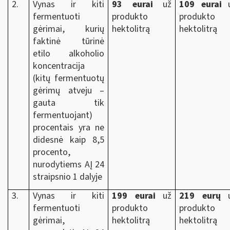
2.
Vynas ir kiti
93 eurai
už
109 eurai
u
fermentuoti
produkto
produkto
gėrimai, kurių
hektolitrą
hektolitrą
faktinė tūrinė
etilo alkoholio
koncentracija
(kitų fermentuotų
gėrimų atveju –
gauta tik
fermentuojant)
procentais yra ne
didesnė kaip 8,5
procento,
nurodytiems AĮ 24
straipsnio 1 dalyje
3.
Vynas ir kiti
199
eurai
už
219 eurų
u
fermentuoti
produkto
produkto
gėrimai,
hektolitrą
hektolitrą