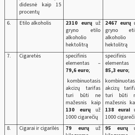
didesnė kaip 15
procentų
6.
Etilo alkoholis
2310 eurų
už
2467 eurų
u
gryno etilo
gryno eti
alkoholio
alkoholio
hektolitrą
hektolitrą
7.
Cigaretės
specifinis
specifinis
elementas –
elementas
79,6 euro
;
85,3 euro
;
kombinuotasis
kombinuotas
akcizų tarifas
akcizų tarif
turi būti ne
turi būti 
mažesnis kaip
mažesnis ka
130 eurų
už
138 eurai
u
1000 cigarečių
1000 cigareč
8.
Cigarai ir cigarilės
79 eurų
už
95 eurų
u