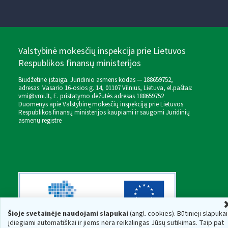
Valstybinė mokesčių inspekcija prie Lietuvos
Respublikos finansų ministerijos
Biudžetinė įstaiga. Juridinio asmens kodas — 188659752,
adresas: Vasario 16-osios g. 14, 01107 Vilnius, Lietuva, el.paštas:
vmi@vmi.lt
, E. pristatymo dėžutės adresas 188659752
Duomenys apie Valstybinę mokesčių inspekciją prie Lietuvos
Respublikos finansų ministerijos kaupiami ir saugomi Juridinių
asmenų registre
Šioje svetainėje naudojami slapukai
(angl. cookies). Būtinieji slapukai
įdiegiami automatiškai ir jiems nėra reikalingas Jūsų sutikimas. Taip pat