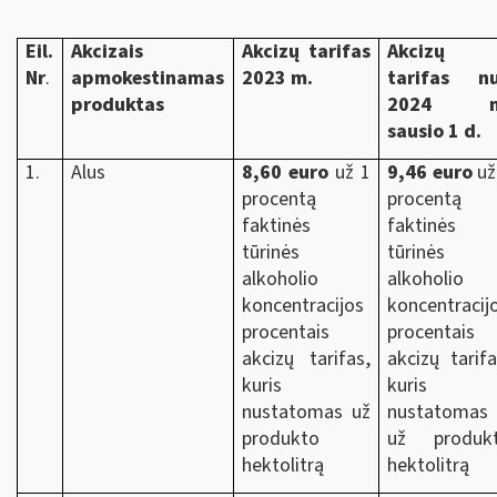
Eil.
Akcizais
Akcizų tarifas
Akcizų
Nr
.
apmokestinamas
2023 m.
tarifas n
produktas
2024 m
sausio 1 d.
1.
Alus
8,60 euro
už 1
9,46 euro
už
procentą
procentą
faktinės
faktinės
tūrinės
tūrinės
alkoholio
alkoholio
koncentracijos
koncentracij
procentais
procentais
akcizų tarifas,
akcizų tarifa
kuris
kuris
nustatomas už
nustatomas
produkto
už produk
hektolitrą
hektolitrą