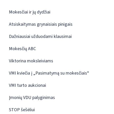
Mokesčiai ir jų dydžiai
Atsiskaitymas grynaisiais pinigais
Dažniausiai užduodami klausimai
Mokesčių ABC
Viktorina moksleiviams
VMI kviečia į „Pasimatymą su mokesčiais“
VMI turto aukcionai
Įmonių VDU palyginimas
STOP šešėliui