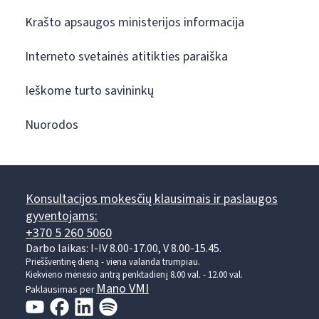
Krašto apsaugos ministerijos informacija
Interneto svetainės atitikties paraiška
Ieškome turto savininkų
Nuorodos
Konsultacijos mokesčių klausimais ir paslaugos
gyventojams:
+370 5 260 5060
Darbo laikas: I-IV 8.00-17.00, V 8.00-15.45.
Prieššventinę dieną - viena valanda trumpiau.
Kiekvieno mėnesio antrą penktadienį 8.00 val. - 12.00 val.
Mano VMI
Paklausimas per