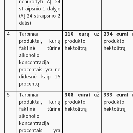
nenurodyti AĮ 24
straipsnio 1 dalyje
(AĮ 24 straipsnio 2
dalis)
4.
Tarpiniai
216
eurų
už
234 eurai
u
produktai, kurių
produkto
produkto
faktinė tūrinė
hektolitrą
hektolitrą
alkoholio
koncentracija
procentais yra ne
didesnė kaip 15
procentų
5.
Tarpiniai
308 eurai
už
333 eurai
u
produktai, kurių
produkto
produkto
faktinė tūrinė
hektolitrą
hektolitrą
alkoholio
koncentracija
procentais yra