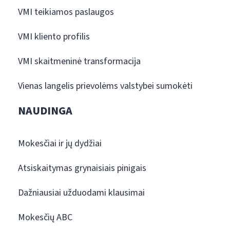
VMI teikiamos paslaugos
VMI kliento profilis
VMI skaitmeninė transformacija
Vienas langelis prievolėms valstybei sumokėti
NAUDINGA
Mokesčiai ir jų dydžiai
Atsiskaitymas grynaisiais pinigais
Dažniausiai užduodami klausimai
Mokesčių ABC