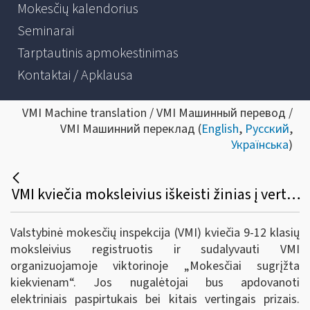
Mokesčių kalendorius
Seminarai
Tarptautinis apmokestinimas
Kontaktai / Apklausa
VMI Machine translation / VMI Машинный перевод /
VMI Машинний переклад (
English
,
Русский
,
Українська
)
VMI kviečia moksleivius iškeisti žinias į vertingus prizus
Valstybinė mokesčių inspekcija (VMI) kviečia 9-12 klasių
moksleivius registruotis ir sudalyvauti VMI
organizuojamoje viktorinoje „Mokesčiai sugrįžta
kiekvienam“. Jos nugalėtojai bus apdovanoti
elektriniais paspirtukais bei kitais vertingais prizais.