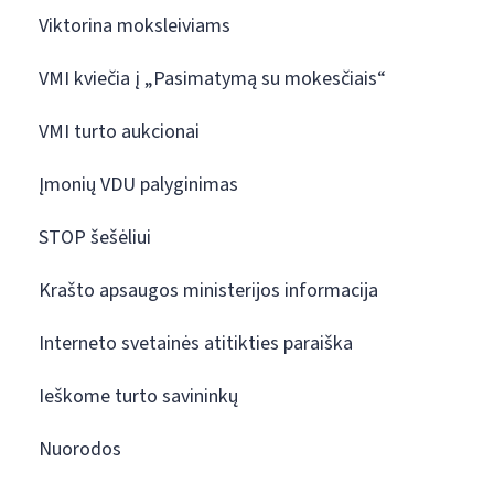
Viktorina moksleiviams
VMI kviečia į „Pasimatymą su mokesčiais“
VMI turto aukcionai
Įmonių VDU palyginimas
STOP šešėliui
Krašto apsaugos ministerijos informacija
Interneto svetainės atitikties paraiška
Ieškome turto savininkų
Nuorodos