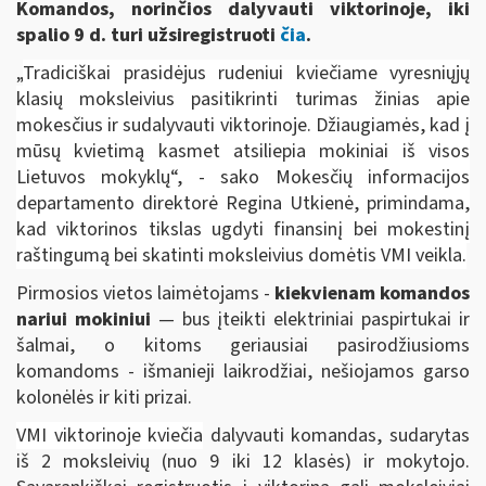
Komandos, norinčios dalyvauti viktorinoje, iki
spalio 9 d. turi užsiregistruoti
čia
.
„
Tradiciškai prasidėjus rudeniui kviečiame vyresniųjų
klasių moksleivius pasitikrinti turimas žinias apie
mokesčius ir sudalyvauti viktorinoje. Džiaugiamės, kad į
mūsų kvietimą kasmet atsiliepia mokiniai iš visos
Lietuvos mokyklų“, - sako Mokesčių informacijos
departamento direktorė Regina Utkienė, primindama,
kad viktorinos tikslas ugdyti finansinį bei mokestinį
raštingumą bei skatinti moksleivius domėtis VMI veikla.
Pirmosios vietos laimėtojams -
kiekvienam komandos
nariui mokiniui
— bus įteikti elektriniai paspirtukai ir
šalmai, o kitoms geriausiai pasirodžiusioms
komandoms - išmanieji laikrodžiai, nešiojamos garso
kolonėlės ir kiti prizai.
VMI viktorinoje kviečia
dalyvauti komandas, sudarytas
iš 2 moksleivių (nuo 9 iki 12 klasės) ir mokytojo.