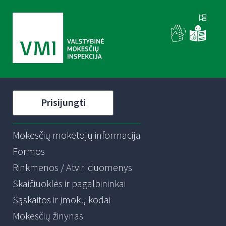
Prisijungti
Mokesčių mokėtojų informacija
Formos
Rinkmenos / Atviri duomenys
Skaičiuoklės ir pagalbininkai
Sąskaitos ir įmokų kodai
Mokesčių žinynas