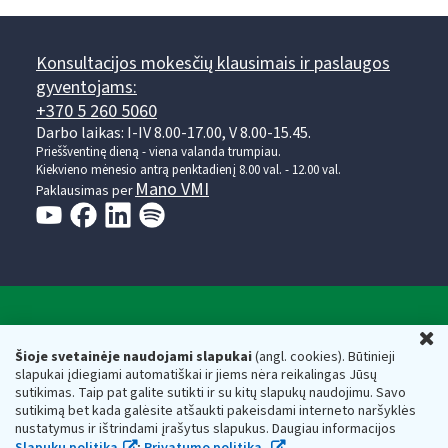
Konsultacijos mokesčių klausimais ir paslaugos
gyventojams:
+370 5 260 5060
Darbo laikas: I-IV 8.00-17.00, V 8.00-15.45.
Prieššventinę dieną - viena valanda trumpiau.
Kiekvieno mėnesio antrą penktadienį 8.00 val. - 12.00 val.
Mano VMI
Paklausimas per
Valstybinė mokesčių inspekcija prie Lietuvos
U
Respublikos finansų ministerijos
Šioje svetainėje naudojami slapukai
(angl. cookies). Būtinieji
slapukai įdiegiami automatiškai ir jiems nėra reikalingas Jūsų
Biudžetinė įstaiga. Juridinio asmens kodas — 188659752,
sutikimas. Taip pat galite sutikti ir su kitų slapukų naudojimu. Savo
adresas: Vasario 16-osios g. 14, 01107 Vilnius, Lietuva, el.paštas:
sutikimą bet kada galėsite atšaukti pakeisdami interneto naršyklės
vmi@vmi.lt
, E. pristatymo dėžutės adresas 188659752
nustatymus ir ištrindami įrašytus slapukus. Daugiau informacijos
Duomenys apie Valstybinę mokesčių inspekciją prie Lietuvos
Slapukų politika
;
Privatumo politika.