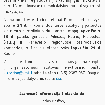
Savarankiškai registruotis į viktoriną gali moksleiviai
nuo 16 m. Jaunesnius moksleivius turi užregistruoti
mokytojas.
Numatomi trys viktorinos etapai. Pirmasis etapas vyks
spalio 24 d.
– komandos turės atsakyti į pateiktus
klausimus nuotoliniu būdu. Į antrąjį etapą
lapkričio 9-
16 d.
pateks geriausiai Vilniaus, Kauno, Klaipėdos,
Šiaulių ir Panevėžio regionuose pasirodžiusios
komandos, o finalinis etapas vyks
lapkričio 29 d.
Kaune.
Visais su viktorina susijusiais klausimais galima kreiptis
į organizatoriaus atstovus elektroniniu paštu
viktorina@vmi.lt
arba telefonu (8 5) 2687 987. Daugiau
informacijos dalyviams rasite
čia
.
Išsamesnė informacija žiniasklaidai:
Tadas Bružas,