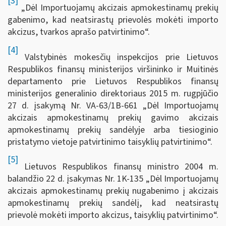
[3]
„Dėl Importuojamų akcizais apmokestinamų prekių
gabenimo, kad neatsirastų prievolės mokėti importo
akcizus, tvarkos aprašo patvirtinimo“.
[4]
Valstybinės mokesčių inspekcijos prie Lietuvos
Respublikos finansų ministerijos viršininko ir Muitinės
departamento prie Lietuvos Respublikos finansų
ministerijos generalinio direktoriaus 2015 m. rugpjūčio
27 d. įsakymą Nr. VA-63/1B-661 „Dėl Importuojamų
akcizais apmokestinamų prekių gavimo akcizais
apmokestinamų prekių sandėlyje arba tiesioginio
pristatymo vietoje patvirtinimo taisyklių patvirtinimo“.
[5]
Lietuvos Respublikos finansų ministro 2004 m.
balandžio 22 d. įsakymas Nr. 1K-135 „Dėl Importuojamų
akcizais apmokestinamų prekių nugabenimo į akcizais
apmokestinamų prekių sandėlį, kad neatsirastų
prievolė mokėti importo akcizus, taisyklių patvirtinimo“.