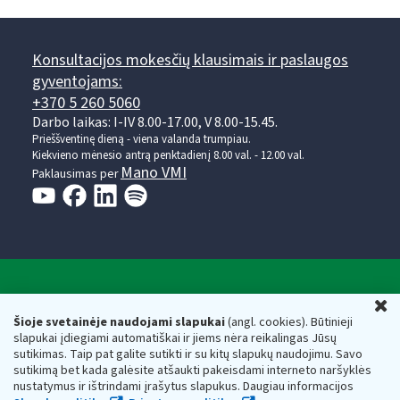
Konsultacijos mokesčių klausimais ir paslaugos
gyventojams:
+370 5 260 5060
Darbo laikas: I-IV 8.00-17.00, V 8.00-15.45.
Prieššventinę dieną - viena valanda trumpiau.
Kiekvieno mėnesio antrą penktadienį 8.00 val. - 12.00 val.
Mano VMI
Paklausimas per
Valstybinė mokesčių inspekcija prie Lietuvos
U
Respublikos finansų ministerijos
Šioje svetainėje naudojami slapukai
(angl. cookies). Būtinieji
slapukai įdiegiami automatiškai ir jiems nėra reikalingas Jūsų
Biudžetinė įstaiga. Juridinio asmens kodas — 188659752,
sutikimas. Taip pat galite sutikti ir su kitų slapukų naudojimu. Savo
adresas: Vasario 16-osios g. 14, 01107 Vilnius, Lietuva, el.paštas:
sutikimą bet kada galėsite atšaukti pakeisdami interneto naršyklės
vmi@vmi.lt
, E. pristatymo dėžutės adresas 188659752
nustatymus ir ištrindami įrašytus slapukus. Daugiau informacijos
Duomenys apie Valstybinę mokesčių inspekciją prie Lietuvos