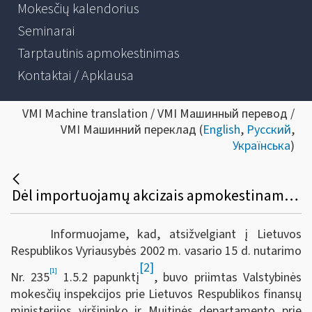
Mokesčių kalendorius
Seminarai
Tarptautinis apmokestinimas
Kontaktai / Apklausa
VMI Machine translation / VMI Машинный перевод /
VMI Машинний переклад (
English
,
Русский
,
Українська
)
Dėl importuojamų akcizais apmokestinamų prekių gabenimo, kad neatsirastų prievolės mokėti importo akcizus, tvarkos aprašo patvirtinimo
Informuojame, kad, atsižvelgiant į Lietuvos
Respublikos Vyriausybės 2002 m. vasario 15 d. nutarimo
[2]
[1]
Nr. 235
1.5.2 papunktį
, buvo priimtas Valstybinės
mokesčių inspekcijos prie Lietuvos Respublikos finansų
ministerijos viršininko ir Muitinės departamento prie