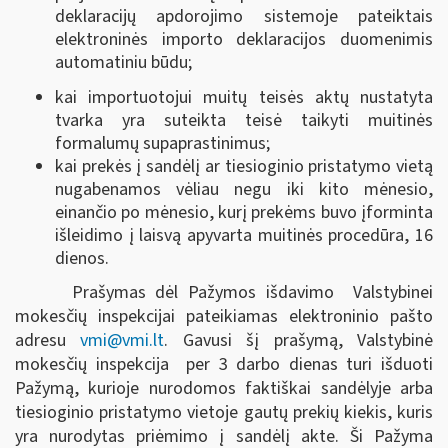
deklaracijų apdorojimo sistemoje pateiktais
elektroninės importo deklaracijos duomenimis
automatiniu būdu;
kai importuotojui muitų teisės aktų nustatyta
tvarka yra suteikta teisė taikyti muitinės
formalumų supaprastinimus;
kai prekės į sandėlį ar tiesioginio pristatymo vietą
nugabenamos vėliau negu iki kito mėnesio,
einančio po mėnesio, kurį prekėms buvo įforminta
išleidimo į laisvą apyvarta muitinės procedūra, 16
dienos.
Prašymas dėl Pažymos išdavimo Valstybinei
mokesčių inspekcijai pateikiamas elektroninio pašto
adresu
vmi@vmi.lt
. Gavusi šį prašymą, Valstybinė
mokesčių inspekcija per 3 darbo dienas turi išduoti
Pažymą, kurioje nurodomos faktiškai sandėlyje arba
tiesioginio pristatymo vietoje gautų prekių kiekis, kuris
yra nurodytas priėmimo į sandėlį akte. Ši Pažyma