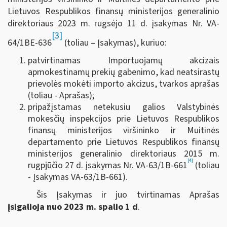
Lietuvos Respublikos finansų ministerijos generalinio
direktoriaus 2023 m. rugsėjo 11 d. įsakymas Nr. VA-
[3]
64/1BE-636
(toliau – Įsakymas), kuriuo:
patvirtinamas Importuojamų akcizais
apmokestinamų prekių gabenimo, kad neatsirastų
prievolės mokėti importo akcizus, tvarkos aprašas
(toliau - Aprašas);
pripažįstamas netekusiu galios Valstybinės
mokesčių inspekcijos prie Lietuvos Respublikos
finansų ministerijos viršininko ir Muitinės
departamento prie Lietuvos Respublikos finansų
ministerijos generalinio direktoriaus 2015 m.
[4]
rugpjūčio 27 d. įsakymas Nr. VA-63/1B-661
(toliau
- Įsakymas VA-63/1B-661).
Šis Įsakymas ir juo tvirtinamas Aprašas
įsigalioja nuo 2023 m. spalio 1 d
.