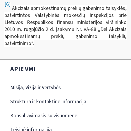
[6]
A
kcizais apmokestinamų prekių gabenimo taisyklės,
patvirtintos Valstybinės mokesčių inspekcijos prie
Lietuvos Respublikos finansų ministerijos viršininko
2010 m. rugpjūčio 2 d. įsakymu Nr. VA-88 „Dėl Akcizais
apmokestinamų prekių gabenimo taisyklių
patvirtinimo“.
APIE VMI
Misija, Vizija ir Vertybės
Struktūra ir kontaktinė informacija
Konsultavimasis su visuomene
Teisinė informacija