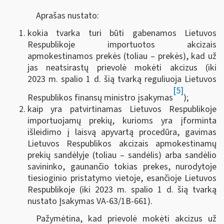
Aprašas nustato:
kokia tvarka turi būti gabenamos Lietuvos
Respublikoje importuotos akcizais
apmokestinamos prekės (toliau – prekės), kad už
jas neatsirastų prievolė mokėti akcizus (iki
2023 m. spalio 1 d. šią tvarką reguliuoja Lietuvos
[5]
Respublikos finansų ministro įsakymas
);
kaip yra patvirtinamas Lietuvos Respublikoje
importuojamų prekių, kurioms yra įforminta
išleidimo į laisvą apyvartą procedūra, gavimas
Lietuvos Respublikos akcizais apmokestinamų
prekių sandėlyje (toliau – sandėlis) arba sandėlio
savininko, gaunančio tokias prekes, nurodytoje
tiesioginio pristatymo vietoje, esančioje Lietuvos
Respublikoje (iki 2023 m. spalio 1 d. šią tvarką
nustato Įsakymas VA-63/1B-661).
Pažymėtina, kad prievolė mokėti akcizus už