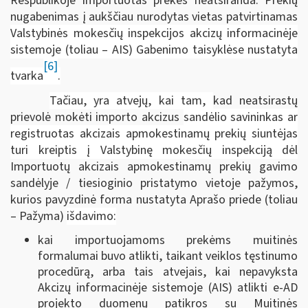
Respublikoje importuotas prekes neatsiranda. Prekių
nugabenimas į aukščiau nurodytas vietas patvirtinamas
Valstybinės mokesčių inspekcijos akcizų informacinėje
sistemoje (toliau – AIS) Gabenimo taisyklėse nustatyta
[6]
tvarka
.
Tačiau, yra atvejų, kai tam,
kad neatsirastų
prievolė mokėti importo akcizus
sandėlio savininkas ar
registruotas akcizais apmokestinamų prekių siuntėjas
turi kreiptis į Valstybinę mokesčių inspekciją dėl
Importuotų akcizais apmokestinamų prekių gavimo
sandėlyje / tiesioginio pristatymo vietoje pažymos,
kurios pavyzdinė forma nustatyta Aprašo priede (toliau
– Pažyma)
išdavimo:
kai importuojamoms prekėms muitinės
formalumai buvo atlikti, taikant veiklos tęstinumo
procedūrą, arba tais atvejais, kai nepavyksta
Akcizų informacinėje sistemoje (AIS) atlikti e-AD
projekto duomenų patikros su Muitinės