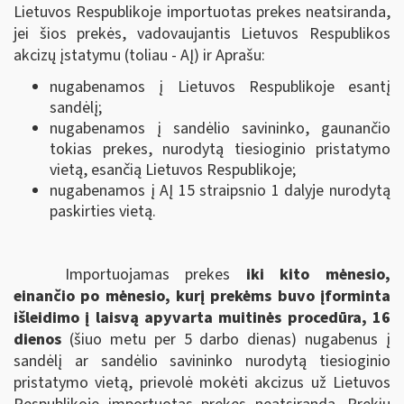
Lietuvos Respublikoje importuotas prekes neatsiranda,
jei šios prekės, vadovaujantis Lietuvos Respublikos
akcizų įstatymu (toliau - AĮ) ir Aprašu:
nugabenamos į Lietuvos Respublikoje esantį
sandėlį;
nugabenamos į sandėlio savininko, gaunančio
tokias prekes, nurodytą tiesioginio pristatymo
vietą, esančią Lietuvos Respublikoje;
nugabenamos į AĮ 15 straipsnio 1 dalyje nurodytą
paskirties vietą.
Importuojamas prekes
iki kito mėnesio,
einančio po mėnesio, kurį prekėms buvo įforminta
išleidimo į laisvą apyvarta muitinės procedūra, 16
dienos
(šiuo metu per 5 darbo dienas) nugabenus į
sandėlį ar sandėlio savininko nurodytą tiesioginio
pristatymo vietą, prievolė mokėti akcizus už Lietuvos