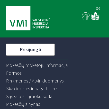
Prisijungti
Mokesčių mokėtojų informacija
Formos
Rinkmenos / Atviri duomenys
Skaičiuoklės ir pagalbininkai
Sąskaitos ir įmokų kodai
Mokesčių žinynas