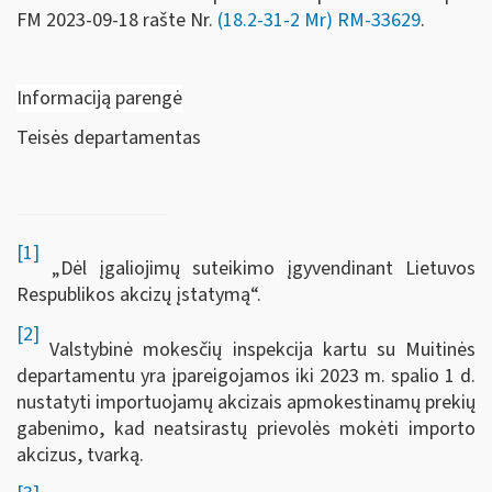
FM
2023-09-18 rašte Nr.
(18.2-31-2 Mr) RM-33629
.
Informaciją parengė
Teisės departamentas
[1]
„Dėl įgaliojimų suteikimo įgyvendinant Lietuvos
Respublikos akcizų įstatymą“.
[2]
Valstybinė mokesčių inspekcija kartu su Muitinės
departamentu yra įpareigojamos iki 2023 m. spalio 1 d.
nustatyti importuojamų akcizais apmokestinamų prekių
gabenimo, kad neatsirastų prievolės mokėti importo
akcizus, tvarką.