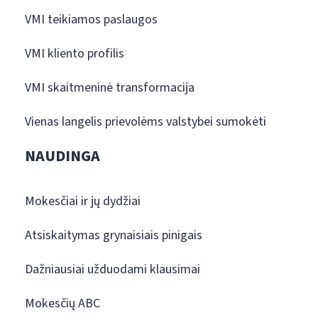
VMI teikiamos paslaugos
VMI kliento profilis
VMI skaitmeninė transformacija
Vienas langelis prievolėms valstybei sumokėti
NAUDINGA
Mokesčiai ir jų dydžiai
Atsiskaitymas grynaisiais pinigais
Dažniausiai užduodami klausimai
Mokesčių ABC