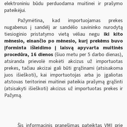
elektroniniu būdu perduodama muitinei ir prašymo
pateikėjui.
Pažymėtina, kad importuojamas prekes
nugabenus į sandėlį ar sandėlio savininko nurodytą
tiesioginio pristatymo vietą vėliau negu
iki kito
mėnesio, einančio po mėnesio, kurį prekėms buvo
įforminta išleidimo į laisvą apyvarta muitinės
procedūra, 16 dienos
(šiuo metu per 5 darbo dienas),
atsiranda prievolė mokėti akcizus už importuotas
prekes, tačiau akcizai gali būti grąžinami (atsisakoma
juos išieškoti), kai importuotojas arba jo įgaliotas
atstovas teritorinei muitinei pateikia prašymą grąžinti
(atsisakyti išieškoti) akcizus už importuotas prekes ir
Pažymą.
Šis informacinis pranešimas pateiktas VMI prie