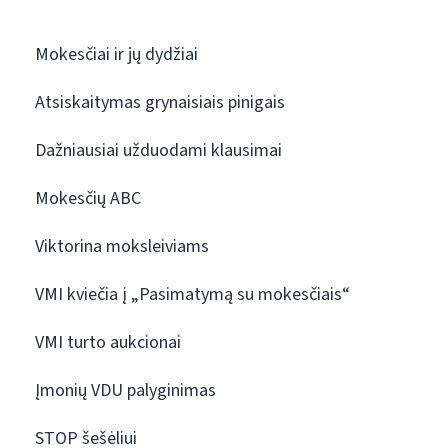
Mokesčiai ir jų dydžiai
Atsiskaitymas grynaisiais pinigais
Dažniausiai užduodami klausimai
Mokesčių ABC
Viktorina moksleiviams
VMI kviečia į „Pasimatymą su mokesčiais“
VMI turto aukcionai
Įmonių VDU palyginimas
STOP šešėliui