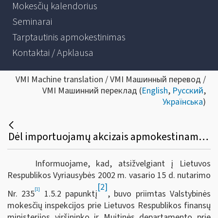
Mokesčių kalendorius
Seminarai
Tarptautinis apmokestinimas
Kontaktai / Apklausa
VMI Machine translation / VMI Машинный перевод /
VMI Машинний переклад (
English
,
Русский
,
Українська
)
Dėl importuojamų akcizais apmokestinamų prekių gabenimo, kad neatsirastų prievolės mokėti importo akcizus, tvarkos aprašo patvirtinimo
Informuojame, kad, atsižvelgiant į Lietuvos
Respublikos Vyriausybės 2002 m. vasario 15 d. nutarimo
[2]
[1]
Nr. 235
1.5.2 papunktį
, buvo priimtas Valstybinės
mokesčių inspekcijos prie Lietuvos Respublikos finansų
ministerijos viršininko ir Muitinės departamento prie