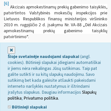
[6]
A
kcizais apmokestinamų prekių gabenimo taisyklės,
patvirtintos Valstybinės mokesčių inspekcijos prie
Lietuvos Respublikos finansų ministerijos viršininko
2010 m. rugpjūčio 2 d. įsakymu Nr. VA-88 „Dėl Akcizais
apmokestinamų prekių gabenimo taisyklių
patvirtinimo“.
Uždaryti
Šioje svetainėje naudojami slapukai
(angl.
cookies). Būtinieji slapukai įdiegiami automatiškai
ir jiems nėra reikalingas Jūsų sutikimas. Taip pat
galite sutikti ir su kitų slapukų naudojimu. Savo
sutikimą bet kada galėsite atšaukti pakeisdami
interneto naršyklės nustatymus ir ištrindami
įrašytus slapukus. Daugiau informacijos
Slapukų
politika
;
Privatumo politika.
Būtinieji slapukai