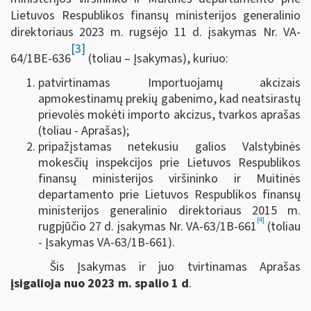
Lietuvos Respublikos finansų ministerijos generalinio
direktoriaus 2023 m. rugsėjo 11 d. įsakymas Nr. VA-
[3]
64/1BE-636
(toliau – Įsakymas), kuriuo:
patvirtinamas Importuojamų akcizais
apmokestinamų prekių gabenimo, kad neatsirastų
prievolės mokėti importo akcizus, tvarkos aprašas
(toliau - Aprašas);
pripažįstamas netekusiu galios Valstybinės
mokesčių inspekcijos prie Lietuvos Respublikos
finansų ministerijos viršininko ir Muitinės
departamento prie Lietuvos Respublikos finansų
ministerijos generalinio direktoriaus 2015 m.
[4]
rugpjūčio 27 d. įsakymas Nr. VA-63/1B-661
(toliau
- Įsakymas VA-63/1B-661).
Šis Įsakymas ir juo tvirtinamas Aprašas
įsigalioja nuo 2023 m. spalio 1 d
.