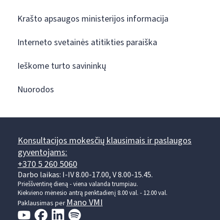
Krašto apsaugos ministerijos informacija
Interneto svetainės atitikties paraiška
Ieškome turto savininkų
Nuorodos
Konsultacijos mokesčių klausimais ir paslaugos
gyventojams:
+370 5 260 5060
Darbo laikas: I-IV 8.00-17.00, V 8.00-15.45.
Prieššventinę dieną - viena valanda trumpiau.
Kiekvieno mėnesio antrą penktadienį 8.00 val. - 12.00 val.
Mano VMI
Paklausimas per