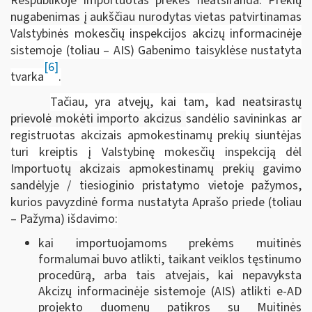
Respublikoje importuotas prekes neatsiranda. Prekių
nugabenimas į aukščiau nurodytas vietas patvirtinamas
Valstybinės mokesčių inspekcijos akcizų informacinėje
sistemoje (toliau – AIS) Gabenimo taisyklėse nustatyta
[6]
tvarka
.
Tačiau, yra atvejų, kai tam,
kad neatsirastų
prievolė mokėti importo akcizus
sandėlio savininkas ar
registruotas akcizais apmokestinamų prekių siuntėjas
turi kreiptis į Valstybinę mokesčių inspekciją dėl
Importuotų akcizais apmokestinamų prekių gavimo
sandėlyje / tiesioginio pristatymo vietoje pažymos,
kurios pavyzdinė forma nustatyta Aprašo priede (toliau
– Pažyma)
išdavimo:
kai importuojamoms prekėms muitinės
formalumai buvo atlikti, taikant veiklos tęstinumo
procedūrą, arba tais atvejais, kai nepavyksta
Akcizų informacinėje sistemoje (AIS) atlikti e-AD
projekto duomenų patikros su Muitinės