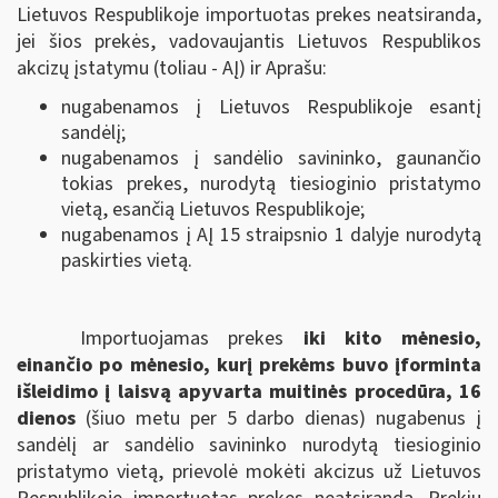
Lietuvos Respublikoje importuotas prekes neatsiranda,
jei šios prekės, vadovaujantis Lietuvos Respublikos
akcizų įstatymu (toliau - AĮ) ir Aprašu:
nugabenamos į Lietuvos Respublikoje esantį
sandėlį;
nugabenamos į sandėlio savininko, gaunančio
tokias prekes, nurodytą tiesioginio pristatymo
vietą, esančią Lietuvos Respublikoje;
nugabenamos į AĮ 15 straipsnio 1 dalyje nurodytą
paskirties vietą.
Importuojamas prekes
iki kito mėnesio,
einančio po mėnesio, kurį prekėms buvo įforminta
išleidimo į laisvą apyvarta muitinės procedūra, 16
dienos
(šiuo metu per 5 darbo dienas) nugabenus į
sandėlį ar sandėlio savininko nurodytą tiesioginio
pristatymo vietą, prievolė mokėti akcizus už Lietuvos