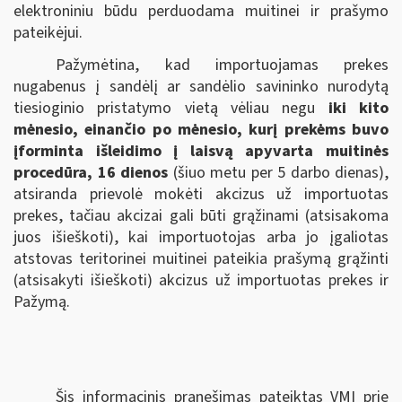
elektroniniu būdu perduodama muitinei ir prašymo
pateikėjui.
Pažymėtina, kad importuojamas prekes
nugabenus į sandėlį ar sandėlio savininko nurodytą
tiesioginio pristatymo vietą vėliau negu
iki kito
mėnesio, einančio po mėnesio, kurį prekėms buvo
įforminta išleidimo į laisvą apyvarta muitinės
procedūra, 16 dienos
(šiuo metu per 5 darbo dienas),
atsiranda prievolė mokėti akcizus už importuotas
prekes, tačiau akcizai gali būti grąžinami (atsisakoma
juos išieškoti), kai importuotojas arba jo įgaliotas
atstovas teritorinei muitinei pateikia prašymą grąžinti
(atsisakyti išieškoti) akcizus už importuotas prekes ir
Pažymą.
Šis informacinis pranešimas pateiktas VMI prie