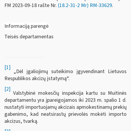
FM
2023-09-18 rašte Nr.
(18.2-31-2 Mr) RM-33629
.
Informaciją parengė
Teisės departamentas
[1]
„Dėl įgaliojimų suteikimo įgyvendinant Lietuvos
Respublikos akcizų įstatymą“.
[2]
Valstybinė mokesčių inspekcija kartu su Muitinės
departamentu yra įpareigojamos iki 2023 m. spalio 1 d.
nustatyti importuojamų akcizais apmokestinamų prekių
gabenimo, kad neatsirastų prievolės mokėti importo
akcizus, tvarką.