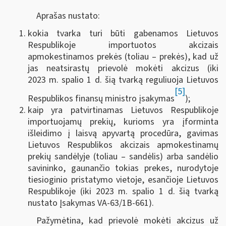
Aprašas nustato:
kokia tvarka turi būti gabenamos Lietuvos
Respublikoje importuotos akcizais
apmokestinamos prekės (toliau – prekės), kad už
jas neatsirastų prievolė mokėti akcizus (iki
2023 m. spalio 1 d. šią tvarką reguliuoja Lietuvos
[5]
Respublikos finansų ministro įsakymas
);
kaip yra patvirtinamas Lietuvos Respublikoje
importuojamų prekių, kurioms yra įforminta
išleidimo į laisvą apyvartą procedūra, gavimas
Lietuvos Respublikos akcizais apmokestinamų
prekių sandėlyje (toliau – sandėlis) arba sandėlio
savininko, gaunančio tokias prekes, nurodytoje
tiesioginio pristatymo vietoje, esančioje Lietuvos
Respublikoje (iki 2023 m. spalio 1 d. šią tvarką
nustato Įsakymas VA-63/1B-661).
Pažymėtina, kad prievolė mokėti akcizus už