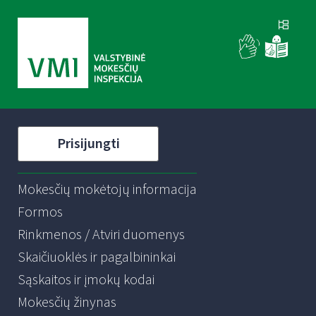
Prisijungti
Mokesčių mokėtojų informacija
Formos
Rinkmenos / Atviri duomenys
Skaičiuoklės ir pagalbininkai
Sąskaitos ir įmokų kodai
Mokesčių žinynas