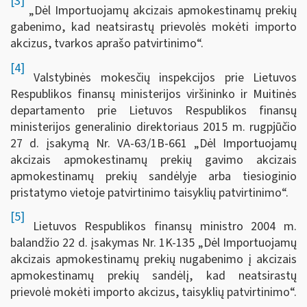
[3]
„Dėl Importuojamų akcizais apmokestinamų prekių
gabenimo, kad neatsirastų prievolės mokėti importo
akcizus, tvarkos aprašo patvirtinimo“.
[4]
Valstybinės mokesčių inspekcijos prie Lietuvos
Respublikos finansų ministerijos viršininko ir Muitinės
departamento prie Lietuvos Respublikos finansų
ministerijos generalinio direktoriaus 2015 m. rugpjūčio
27 d. įsakymą Nr. VA-63/1B-661 „Dėl Importuojamų
akcizais apmokestinamų prekių gavimo akcizais
apmokestinamų prekių sandėlyje arba tiesioginio
pristatymo vietoje patvirtinimo taisyklių patvirtinimo“.
[5]
Lietuvos Respublikos finansų ministro 2004 m.
balandžio 22 d. įsakymas Nr. 1K-135 „Dėl Importuojamų
akcizais apmokestinamų prekių nugabenimo į akcizais
apmokestinamų prekių sandėlį, kad neatsirastų
prievolė mokėti importo akcizus, taisyklių patvirtinimo“.