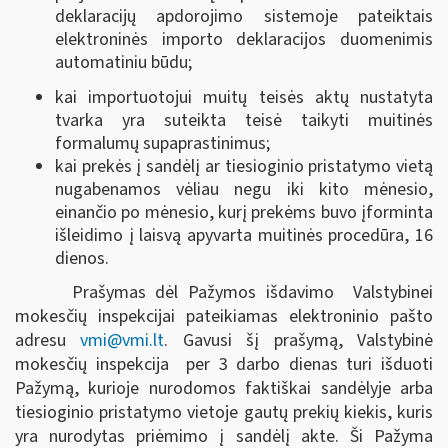
deklaracijų apdorojimo sistemoje pateiktais
elektroninės importo deklaracijos duomenimis
automatiniu būdu;
kai importuotojui muitų teisės aktų nustatyta
tvarka yra suteikta teisė taikyti muitinės
formalumų supaprastinimus;
kai prekės į sandėlį ar tiesioginio pristatymo vietą
nugabenamos vėliau negu iki kito mėnesio,
einančio po mėnesio, kurį prekėms buvo įforminta
išleidimo į laisvą apyvarta muitinės procedūra, 16
dienos.
Prašymas dėl Pažymos išdavimo Valstybinei
mokesčių inspekcijai pateikiamas elektroninio pašto
adresu
vmi@vmi.lt
. Gavusi šį prašymą, Valstybinė
mokesčių inspekcija per 3 darbo dienas turi išduoti
Pažymą, kurioje nurodomos faktiškai sandėlyje arba
tiesioginio pristatymo vietoje gautų prekių kiekis, kuris
yra nurodytas priėmimo į sandėlį akte. Ši Pažyma