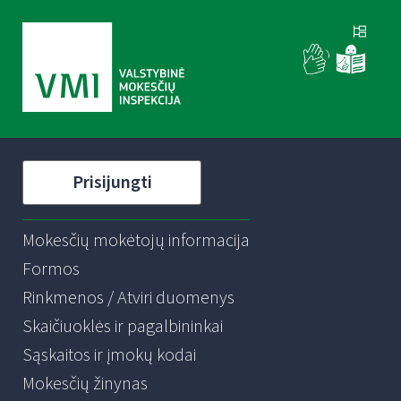
Prisijungti
Mokesčių mokėtojų informacija
Formos
Rinkmenos / Atviri duomenys
Skaičiuoklės ir pagalbininkai
Sąskaitos ir įmokų kodai
Mokesčių žinynas