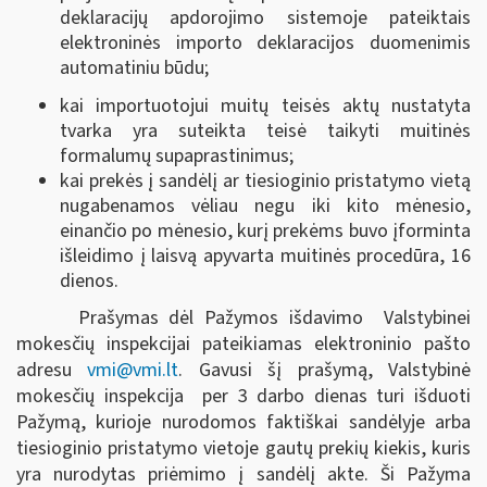
deklaracijų apdorojimo sistemoje pateiktais
elektroninės importo deklaracijos duomenimis
automatiniu būdu;
kai importuotojui muitų teisės aktų nustatyta
tvarka yra suteikta teisė taikyti muitinės
formalumų supaprastinimus;
kai prekės į sandėlį ar tiesioginio pristatymo vietą
nugabenamos vėliau negu iki kito mėnesio,
einančio po mėnesio, kurį prekėms buvo įforminta
išleidimo į laisvą apyvarta muitinės procedūra, 16
dienos.
Prašymas dėl Pažymos išdavimo Valstybinei
mokesčių inspekcijai pateikiamas elektroninio pašto
adresu
vmi@vmi.lt
. Gavusi šį prašymą, Valstybinė
mokesčių inspekcija per 3 darbo dienas turi išduoti
Pažymą, kurioje nurodomos faktiškai sandėlyje arba
tiesioginio pristatymo vietoje gautų prekių kiekis, kuris
yra nurodytas priėmimo į sandėlį akte. Ši Pažyma