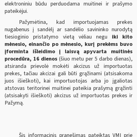
elektroniniu būdu perduodama muitinei ir prašymo
pateikėjui.
Pažymėtina, kad importuojamas prekes
nugabenus į sandėlį ar sandėlio savininko nurodytą
tiesioginio pristatymo vietą vėliau negu
iki kito
mėnesio, einančio po mėnesio, kurį prekėms buvo
įforminta išleidimo į laisvą apyvarta muitinės
procedūra, 16 dienos
(šiuo metu per 5 darbo dienas),
atsiranda prievolė mokėti akcizus už importuotas
prekes, tačiau akcizai gali būti grąžinami (atsisakoma
juos išieškoti), kai importuotojas arba jo įgaliotas
atstovas teritorinei muitinei pateikia prašymą grąžinti
(atsisakyti išieškoti) akcizus už importuotas prekes ir
Pažymą.
Šis informacinis pranešimas pateiktas VMI prie