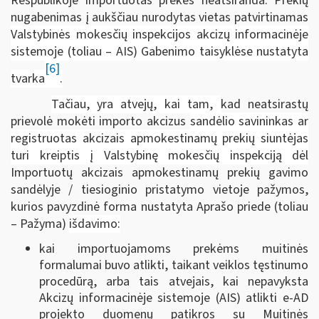
Respublikoje importuotas prekes neatsiranda. Prekių
nugabenimas į aukščiau nurodytas vietas patvirtinamas
Valstybinės mokesčių inspekcijos akcizų informacinėje
sistemoje (toliau – AIS) Gabenimo taisyklėse nustatyta
[6]
tvarka
.
Tačiau, yra atvejų, kai tam,
kad neatsirastų
prievolė mokėti importo akcizus
sandėlio savininkas ar
registruotas akcizais apmokestinamų prekių siuntėjas
turi kreiptis į Valstybinę mokesčių inspekciją dėl
Importuotų akcizais apmokestinamų prekių gavimo
sandėlyje / tiesioginio pristatymo vietoje pažymos,
kurios pavyzdinė forma nustatyta Aprašo priede (toliau
– Pažyma)
išdavimo:
kai importuojamoms prekėms muitinės
formalumai buvo atlikti, taikant veiklos tęstinumo
procedūrą, arba tais atvejais, kai nepavyksta
Akcizų informacinėje sistemoje (AIS) atlikti e-AD
projekto duomenų patikros su Muitinės