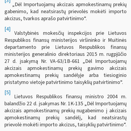
[3]
„Dėl Importuojamų akcizais apmokestinamų prekių
gabenimo, kad neatsirastų prievolės mokėti importo
akcizus, tvarkos aprašo patvirtinimo“.
[4]
Valstybinės mokesčių inspekcijos prie Lietuvos
Respublikos finansų ministerijos viršininko ir Muitinės
departamento prie Lietuvos Respublikos finansų
ministerijos generalinio direktoriaus 2015 m. rugpjūčio
27 d. įsakymą Nr. VA-63/1B-661 „Dėl Importuojamų
akcizais apmokestinamų prekių gavimo akcizais
apmokestinamų prekių sandėlyje arba tiesioginio
pristatymo vietoje patvirtinimo taisyklių patvirtinimo“.
[5]
Lietuvos Respublikos finansų ministro 2004 m.
balandžio 22 d. įsakymas Nr. 1K-135 „Dėl Importuojamų
akcizais apmokestinamų prekių nugabenimo į akcizais
apmokestinamų prekių sandėlį, kad neatsirastų
prievolė mokėti importo akcizus, taisyklių patvirtinimo“.