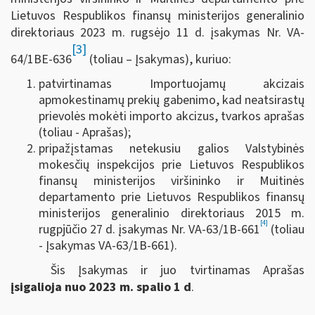
Lietuvos Respublikos finansų ministerijos generalinio
direktoriaus 2023 m. rugsėjo 11 d. įsakymas Nr. VA-
[3]
64/1BE-636
(toliau – Įsakymas), kuriuo:
patvirtinamas Importuojamų akcizais
apmokestinamų prekių gabenimo, kad neatsirastų
prievolės mokėti importo akcizus, tvarkos aprašas
(toliau - Aprašas);
pripažįstamas netekusiu galios Valstybinės
mokesčių inspekcijos prie Lietuvos Respublikos
finansų ministerijos viršininko ir Muitinės
departamento prie Lietuvos Respublikos finansų
ministerijos generalinio direktoriaus 2015 m.
[4]
rugpjūčio 27 d. įsakymas Nr. VA-63/1B-661
(toliau
- Įsakymas VA-63/1B-661).
Šis Įsakymas ir juo tvirtinamas Aprašas
įsigalioja nuo 2023 m. spalio 1 d
.