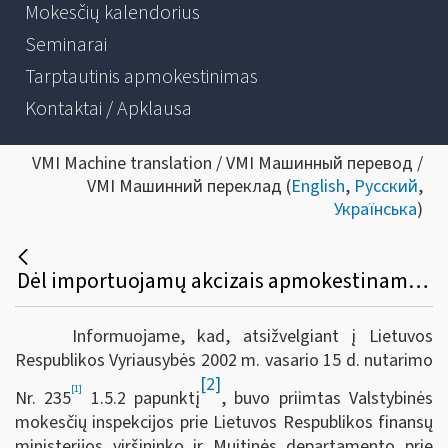
Mokesčių kalendorius
Seminarai
Tarptautinis apmokestinimas
Kontaktai / Apklausa
VMI Machine translation / VMI Машинный перевод /
VMI Машинний переклад (
English
,
Русский
,
Українська
)
Dėl importuojamų akcizais apmokestinamų prekių gabenimo, kad neatsirastų prievolės mokėti importo akcizus, tvarkos aprašo patvirtinimo
Informuojame, kad, atsižvelgiant į Lietuvos
Respublikos Vyriausybės 2002 m. vasario 15 d. nutarimo
[2]
[1]
Nr. 235
1.5.2 papunktį
, buvo priimtas Valstybinės
mokesčių inspekcijos prie Lietuvos Respublikos finansų
ministerijos viršininko ir Muitinės departamento prie