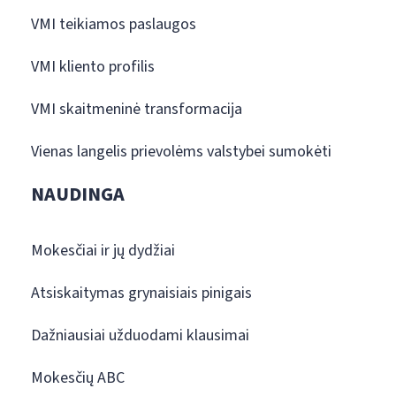
VMI teikiamos paslaugos
VMI kliento profilis
VMI skaitmeninė transformacija
Vienas langelis prievolėms valstybei sumokėti
NAUDINGA
Mokesčiai ir jų dydžiai
Atsiskaitymas grynaisiais pinigais
Dažniausiai užduodami klausimai
Mokesčių ABC