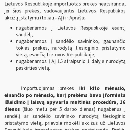
Lietuvos Respublikoje importuotas prekes neatsiranda,
jei šios prekės, vadovaujantis Lietuvos Respublikos
akcizų įstatymu (toliau - AĮ) ir Aprašu:
nugabenamos į Lietuvos Respublikoje esantį
sandėlį;
nugabenamos į sandėlio savininko, gaunančio
tokias prekes, nurodytą tiesioginio pristatymo
vietą, esančią Lietuvos Respublikoje;
nugabenamos į AĮ 15 straipsnio 1 dalyje nurodytą
paskirties vietą.
Importuojamas prekes
iki kito mėnesio,
einančio po mėnesio, kurį prekėms buvo įforminta
išleidimo į laisvą apyvarta muitinės procedūra, 16
dienos
(šiuo metu per 5 darbo dienas) nugabenus į
sandėlį ar sandėlio savininko nurodytą tiesioginio
pristatymo vietą, prievolė mokėti akcizus už Lietuvos