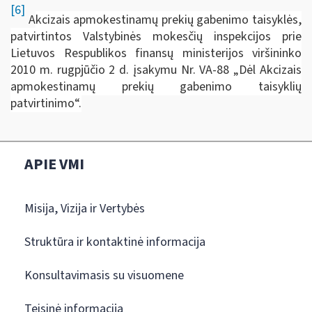
[6]
A
kcizais apmokestinamų prekių gabenimo taisyklės,
patvirtintos Valstybinės mokesčių inspekcijos prie
Lietuvos Respublikos finansų ministerijos viršininko
2010 m. rugpjūčio 2 d. įsakymu Nr. VA-88 „Dėl Akcizais
apmokestinamų prekių gabenimo taisyklių
patvirtinimo“.
APIE VMI
Misija, Vizija ir Vertybės
Struktūra ir kontaktinė informacija
Konsultavimasis su visuomene
Teisinė informacija