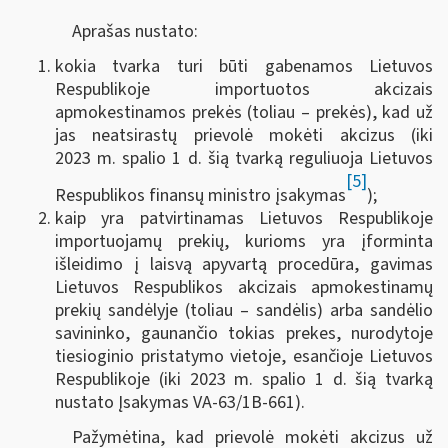
Aprašas nustato:
kokia tvarka turi būti gabenamos Lietuvos
Respublikoje importuotos akcizais
apmokestinamos prekės (toliau – prekės), kad už
jas neatsirastų prievolė mokėti akcizus (iki
2023 m. spalio 1 d. šią tvarką reguliuoja Lietuvos
[5]
Respublikos finansų ministro įsakymas
);
kaip yra patvirtinamas Lietuvos Respublikoje
importuojamų prekių, kurioms yra įforminta
išleidimo į laisvą apyvartą procedūra, gavimas
Lietuvos Respublikos akcizais apmokestinamų
prekių sandėlyje (toliau – sandėlis) arba sandėlio
savininko, gaunančio tokias prekes, nurodytoje
tiesioginio pristatymo vietoje, esančioje Lietuvos
Respublikoje (iki 2023 m. spalio 1 d. šią tvarką
nustato Įsakymas VA-63/1B-661).
Pažymėtina, kad prievolė mokėti akcizus už