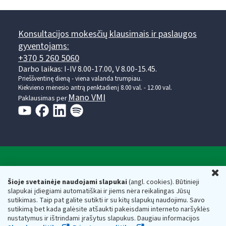
Konsultacijos mokesčių klausimais ir paslaugos
gyventojams:
+370 5 260 5060
Darbo laikas: I-IV 8.00-17.00, V 8.00-15.45.
Prieššventinę dieną - viena valanda trumpiau.
Kiekvieno mėnesio antrą penktadienį 8.00 val. - 12.00 val.
Mano VMI
Paklausimas per
Valstybinė mokesčių inspekcija prie Lietuvos
U
Respublikos finansų ministerijos
Šioje svetainėje naudojami slapukai
(angl. cookies). Būtinieji
slapukai įdiegiami automatiškai ir jiems nėra reikalingas Jūsų
Biudžetinė įstaiga. Juridinio asmens kodas — 188659752,
sutikimas. Taip pat galite sutikti ir su kitų slapukų naudojimu. Savo
adresas: Vasario 16-osios g. 14, 01107 Vilnius, Lietuva, el.paštas:
sutikimą bet kada galėsite atšaukti pakeisdami interneto naršyklės
vmi@vmi.lt
, E. pristatymo dėžutės adresas 188659752
nustatymus ir ištrindami įrašytus slapukus. Daugiau informacijos
Duomenys apie Valstybinę mokesčių inspekciją prie Lietuvos