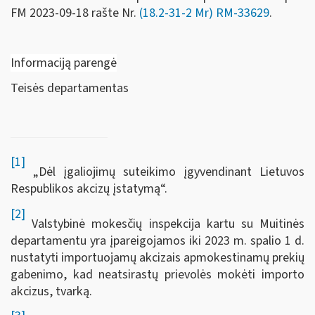
FM
2023-09-18 rašte Nr.
(18.2-31-2 Mr) RM-33629
.
Informaciją parengė
Teisės departamentas
[1]
„Dėl įgaliojimų suteikimo įgyvendinant Lietuvos
Respublikos akcizų įstatymą“.
[2]
Valstybinė mokesčių inspekcija kartu su Muitinės
departamentu yra įpareigojamos iki 2023 m. spalio 1 d.
nustatyti importuojamų akcizais apmokestinamų prekių
gabenimo, kad neatsirastų prievolės mokėti importo
akcizus, tvarką.