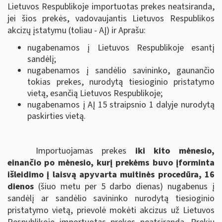
Lietuvos Respublikoje importuotas prekes neatsiranda,
jei šios prekės, vadovaujantis Lietuvos Respublikos
akcizų įstatymu (toliau - AĮ) ir Aprašu:
nugabenamos į Lietuvos Respublikoje esantį
sandėlį;
nugabenamos į sandėlio savininko, gaunančio
tokias prekes, nurodytą tiesioginio pristatymo
vietą, esančią Lietuvos Respublikoje;
nugabenamos į AĮ 15 straipsnio 1 dalyje nurodytą
paskirties vietą.
Importuojamas prekes
iki kito mėnesio,
einančio po mėnesio, kurį prekėms buvo įforminta
išleidimo į laisvą apyvarta muitinės procedūra, 16
dienos
(šiuo metu per 5 darbo dienas) nugabenus į
sandėlį ar sandėlio savininko nurodytą tiesioginio
pristatymo vietą, prievolė mokėti akcizus už Lietuvos