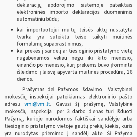
deklaracijų apdorojimo sistemoje pateiktais
elektroninės importo deklaracijos duomenimis
automatiniu būdu;
kai importuotojui muitų teisės aktų nustatyta
tvarka yra suteikta teisė taikyti muitinės
formalumų supaprastinimus;
kai prekės į sandėlį ar tiesioginio pristatymo vietą
nugabenamos vėliau negu iki kito mėnesio,
einančio po mėnesio, kurį prekėms buvo įforminta
išleidimo į laisvą apyvarta muitinės procedūra, 16
dienos.
Prašymas dėl Pažymos išdavimo Valstybinei
mokesčių inspekcijai pateikiamas elektroninio pašto
adresu
vmi@vmi.lt
. Gavusi šį prašymą, Valstybinė
mokesčių inspekcija per 3 darbo dienas turi išduoti
Pažymą, kurioje nurodomos faktiškai sandėlyje arba
tiesioginio pristatymo vietoje gautų prekių kiekis, kuris
yra nurodytas priėmimo į sandėlį akte. Ši Pažyma