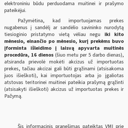
elektroniniu būdu perduodama muitinei ir prašymo
pateikėjui.
Pažymėtina, kad importuojamas prekes
nugabenus į sandėlį ar sandėlio savininko nurodytą
tiesioginio pristatymo vietą vėliau negu
iki kito
mėnesio, einančio po mėnesio, kurį prekėms buvo
įforminta išleidimo į laisvą apyvarta muitinės
procedūra, 16 dienos
(šiuo metu per 5 darbo dienas),
atsiranda prievolė mokėti akcizus už importuotas
prekes, tačiau akcizai gali būti grąžinami (atsisakoma
juos išieškoti), kai importuotojas arba jo įgaliotas
atstovas teritorinei muitinei pateikia prašymą grąžinti
(atsisakyti išieškoti) akcizus už importuotas prekes ir
Pažymą.
Šis informacinis pranešimas pateiktas VMI prie