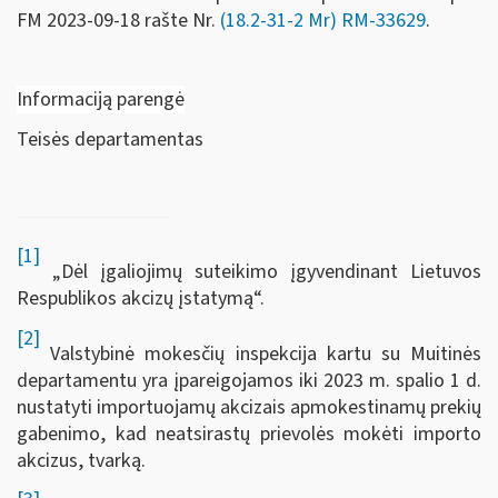
FM
2023-09-18 rašte Nr.
(18.2-31-2 Mr) RM-33629
.
Informaciją parengė
Teisės departamentas
[1]
„Dėl įgaliojimų suteikimo įgyvendinant Lietuvos
Respublikos akcizų įstatymą“.
[2]
Valstybinė mokesčių inspekcija kartu su Muitinės
departamentu yra įpareigojamos iki 2023 m. spalio 1 d.
nustatyti importuojamų akcizais apmokestinamų prekių
gabenimo, kad neatsirastų prievolės mokėti importo
akcizus, tvarką.