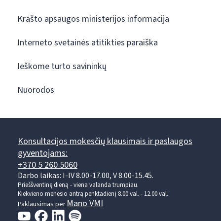
Krašto apsaugos ministerijos informacija
Interneto svetainės atitikties paraiška
Ieškome turto savininkų
Nuorodos
Konsultacijos mokesčių klausimais ir paslaugos
gyventojams:
+370 5 260 5060
Darbo laikas: I-IV 8.00-17.00, V 8.00-15.45.
Prieššventinę dieną - viena valanda trumpiau.
Kiekvieno mėnesio antrą penktadienį 8.00 val. - 12.00 val.
Mano VMI
Paklausimas per