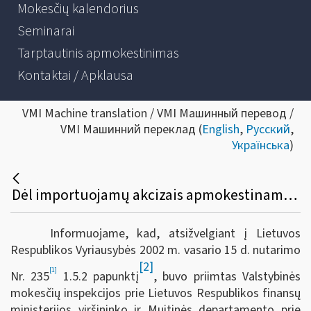
Mokesčių kalendorius
Seminarai
Tarptautinis apmokestinimas
Kontaktai / Apklausa
VMI Machine translation / VMI Машинный перевод /
VMI Машинний переклад (
English
,
Русский
,
Українська
)
Dėl importuojamų akcizais apmokestinamų prekių gabenimo, kad neatsirastų prievolės mokėti importo akcizus, tvarkos aprašo patvirtinimo
Informuojame, kad, atsižvelgiant į Lietuvos
Respublikos Vyriausybės 2002 m. vasario 15 d. nutarimo
[2]
[1]
Nr. 235
1.5.2 papunktį
, buvo priimtas Valstybinės
mokesčių inspekcijos prie Lietuvos Respublikos finansų
ministerijos viršininko ir Muitinės departamento prie