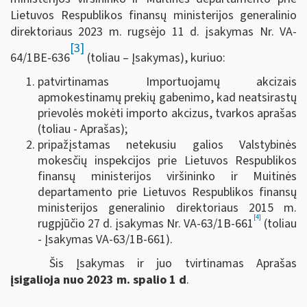
Lietuvos Respublikos finansų ministerijos generalinio
direktoriaus 2023 m. rugsėjo 11 d. įsakymas Nr. VA-
[3]
64/1BE-636
(toliau – Įsakymas), kuriuo:
patvirtinamas Importuojamų akcizais
apmokestinamų prekių gabenimo, kad neatsirastų
prievolės mokėti importo akcizus, tvarkos aprašas
(toliau - Aprašas);
pripažįstamas netekusiu galios Valstybinės
mokesčių inspekcijos prie Lietuvos Respublikos
finansų ministerijos viršininko ir Muitinės
departamento prie Lietuvos Respublikos finansų
ministerijos generalinio direktoriaus 2015 m.
[4]
rugpjūčio 27 d. įsakymas Nr. VA-63/1B-661
(toliau
- Įsakymas VA-63/1B-661).
Šis Įsakymas ir juo tvirtinamas Aprašas
įsigalioja nuo 2023 m. spalio 1 d
.