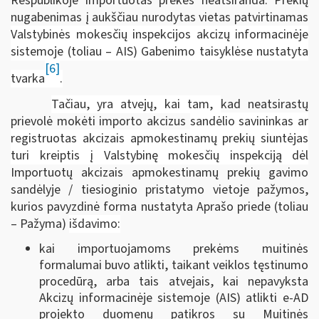
Respublikoje importuotas prekes neatsiranda. Prekių
nugabenimas į aukščiau nurodytas vietas patvirtinamas
Valstybinės mokesčių inspekcijos akcizų informacinėje
sistemoje (toliau – AIS) Gabenimo taisyklėse nustatyta
[6]
tvarka
.
Tačiau, yra atvejų, kai tam,
kad neatsirastų
prievolė mokėti importo akcizus
sandėlio savininkas ar
registruotas akcizais apmokestinamų prekių siuntėjas
turi kreiptis į Valstybinę mokesčių inspekciją dėl
Importuotų akcizais apmokestinamų prekių gavimo
sandėlyje / tiesioginio pristatymo vietoje pažymos,
kurios pavyzdinė forma nustatyta Aprašo priede (toliau
– Pažyma)
išdavimo:
kai importuojamoms prekėms muitinės
formalumai buvo atlikti, taikant veiklos tęstinumo
procedūrą, arba tais atvejais, kai nepavyksta
Akcizų informacinėje sistemoje (AIS) atlikti e-AD
projekto duomenų patikros su Muitinės