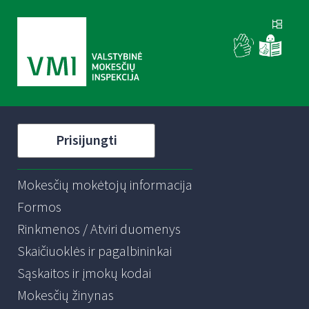
Prisijungti
Mokesčių mokėtojų informacija
Formos
Rinkmenos / Atviri duomenys
Skaičiuoklės ir pagalbininkai
Sąskaitos ir įmokų kodai
Mokesčių žinynas