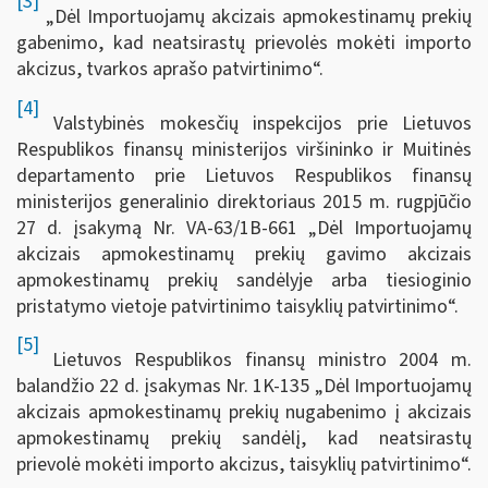
[3]
„Dėl Importuojamų akcizais apmokestinamų prekių
gabenimo, kad neatsirastų prievolės mokėti importo
akcizus, tvarkos aprašo patvirtinimo“.
[4]
Valstybinės mokesčių inspekcijos prie Lietuvos
Respublikos finansų ministerijos viršininko ir Muitinės
departamento prie Lietuvos Respublikos finansų
ministerijos generalinio direktoriaus 2015 m. rugpjūčio
27 d. įsakymą Nr. VA-63/1B-661 „Dėl Importuojamų
akcizais apmokestinamų prekių gavimo akcizais
apmokestinamų prekių sandėlyje arba tiesioginio
pristatymo vietoje patvirtinimo taisyklių patvirtinimo“.
[5]
Lietuvos Respublikos finansų ministro 2004 m.
balandžio 22 d. įsakymas Nr. 1K-135 „Dėl Importuojamų
akcizais apmokestinamų prekių nugabenimo į akcizais
apmokestinamų prekių sandėlį, kad neatsirastų
prievolė mokėti importo akcizus, taisyklių patvirtinimo“.