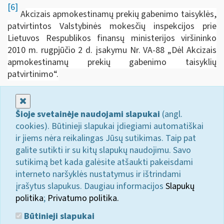
[6]
A
kcizais apmokestinamų prekių gabenimo taisyklės,
patvirtintos Valstybinės mokesčių inspekcijos prie
Lietuvos Respublikos finansų ministerijos viršininko
2010 m. rugpjūčio 2 d. įsakymu Nr. VA-88 „Dėl Akcizais
apmokestinamų prekių gabenimo taisyklių
patvirtinimo“.
Uždaryti
Šioje svetainėje naudojami slapukai
(angl.
cookies). Būtinieji slapukai įdiegiami automatiškai
ir jiems nėra reikalingas Jūsų sutikimas. Taip pat
galite sutikti ir su kitų slapukų naudojimu. Savo
sutikimą bet kada galėsite atšaukti pakeisdami
interneto naršyklės nustatymus ir ištrindami
įrašytus slapukus. Daugiau informacijos
Slapukų
politika
;
Privatumo politika.
Būtinieji slapukai