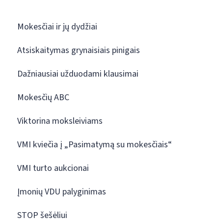
Mokesčiai ir jų dydžiai
Atsiskaitymas grynaisiais pinigais
Dažniausiai užduodami klausimai
Mokesčių ABC
Viktorina moksleiviams
VMI kviečia į „Pasimatymą su mokesčiais“
VMI turto aukcionai
Įmonių VDU palyginimas
STOP šešėliui