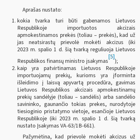
Aprašas nustato:
kokia tvarka turi būti gabenamos Lietuvos
Respublikoje importuotos akcizais
apmokestinamos prekės (toliau – prekės), kad už
jas neatsirastų prievolė mokėti akcizus (iki
2023 m. spalio 1 d. šią tvarką reguliuoja Lietuvos
[5]
Respublikos finansų ministro įsakymas
);
kaip yra patvirtinamas Lietuvos Respublikoje
importuojamų prekių, kurioms yra įforminta
išleidimo į laisvą apyvartą procedūra, gavimas
Lietuvos Respublikos akcizais apmokestinamų
prekių sandėlyje (toliau – sandėlis) arba sandėlio
savininko, gaunančio tokias prekes, nurodytoje
tiesioginio pristatymo vietoje, esančioje Lietuvos
Respublikoje (iki 2023 m. spalio 1 d. šią tvarką
nustato Įsakymas VA-63/1B-661).
Pažymėtina, kad prievolė mokėti akcizus už