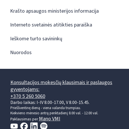
Krašto apsaugos ministerijos informacija
Interneto svetainės atitikties paraiška
Ieškome turto savininkų
Nuorodos
Konsultacijos mokesčių klausimais ir paslaugos
gyventojams:
+370 5 260 5060
Darbo laikas: I-IV 8.00-17.00, V 8.00-15.45.
Prieššventinę dieną - viena valanda trumpiau.
Kiekvieno mėnesio antrą penktadienį 8.00 val. - 12.00 val.
Mano VMI
Paklausimas per