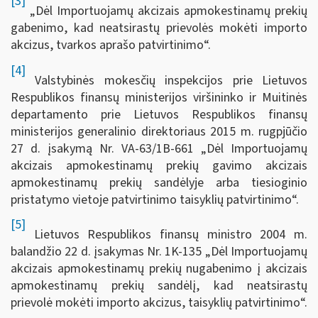
[3]
„Dėl Importuojamų akcizais apmokestinamų prekių
gabenimo, kad neatsirastų prievolės mokėti importo
akcizus, tvarkos aprašo patvirtinimo“.
[4]
Valstybinės mokesčių inspekcijos prie Lietuvos
Respublikos finansų ministerijos viršininko ir Muitinės
departamento prie Lietuvos Respublikos finansų
ministerijos generalinio direktoriaus 2015 m. rugpjūčio
27 d. įsakymą Nr. VA-63/1B-661 „Dėl Importuojamų
akcizais apmokestinamų prekių gavimo akcizais
apmokestinamų prekių sandėlyje arba tiesioginio
pristatymo vietoje patvirtinimo taisyklių patvirtinimo“.
[5]
Lietuvos Respublikos finansų ministro 2004 m.
balandžio 22 d. įsakymas Nr. 1K-135 „Dėl Importuojamų
akcizais apmokestinamų prekių nugabenimo į akcizais
apmokestinamų prekių sandėlį, kad neatsirastų
prievolė mokėti importo akcizus, taisyklių patvirtinimo“.