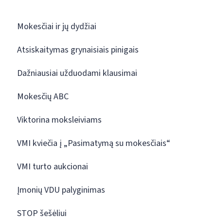
Mokesčiai ir jų dydžiai
Atsiskaitymas grynaisiais pinigais
Dažniausiai užduodami klausimai
Mokesčių ABC
Viktorina moksleiviams
VMI kviečia į „Pasimatymą su mokesčiais“
VMI turto aukcionai
Įmonių VDU palyginimas
STOP šešėliui