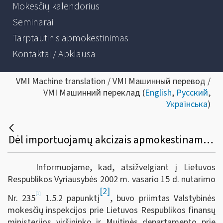
Mokesčių kalendorius
Seminarai
Tarptautinis apmokestinimas
Kontaktai / Apklausa
VMI Machine translation / VMI Машинный перевод /
VMI Машинний переклад (
English
,
Русский
,
Українська
)
Dėl importuojamų akcizais apmokestinamų prekių gabenimo, kad neatsirastų prievolės mokėti importo akcizus, tvarkos aprašo patvirtinimo
Informuojame, kad, atsižvelgiant į Lietuvos
Respublikos Vyriausybės 2002 m. vasario 15 d. nutarimo
[2]
[1]
Nr. 235
1.5.2 papunktį
, buvo priimtas Valstybinės
mokesčių inspekcijos prie Lietuvos Respublikos finansų
ministerijos viršininko ir Muitinės departamento prie