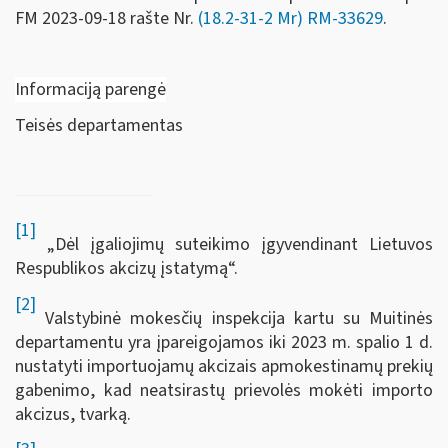
FM
2023-09-18 rašte Nr.
(18.2-31-2 Mr) RM-33629
.
Informaciją parengė
Teisės departamentas
[1]
„Dėl įgaliojimų suteikimo įgyvendinant Lietuvos
Respublikos akcizų įstatymą“.
[2]
Valstybinė mokesčių inspekcija kartu su Muitinės
departamentu yra įpareigojamos iki 2023 m. spalio 1 d.
nustatyti importuojamų akcizais apmokestinamų prekių
gabenimo, kad neatsirastų prievolės mokėti importo
akcizus, tvarką.