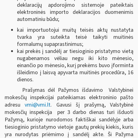
deklaracijų apdorojimo sistemoje pateiktais
elektroninės importo deklaracijos duomenimis
automatiniu būdu;
kai importuotojui muitų teisės aktų nustatyta
tvarka yra suteikta teisė taikyti muitinės
formalumų supaprastinimus;
kai prekės į sandėlį ar tiesioginio pristatymo vietą
nugabenamos vėliau negu iki kito mėnesio,
einančio po mėnesio, kurį prekėms buvo įforminta
išleidimo į laisvą apyvarta muitinės procedūra, 16
dienos.
Prašymas dėl Pažymos išdavimo Valstybinei
mokesčių inspekcijai pateikiamas elektroninio pašto
adresu
vmi@vmi.lt
. Gavusi šį prašymą, Valstybinė
mokesčių inspekcija per 3 darbo dienas turi išduoti
Pažymą, kurioje nurodomos faktiškai sandėlyje arba
tiesioginio pristatymo vietoje gautų prekių kiekis, kuris
yra nurodytas priėmimo į sandėlį akte. Ši Pažyma