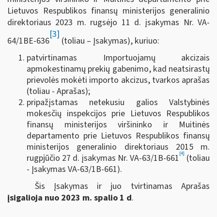
Lietuvos Respublikos finansų ministerijos generalinio
direktoriaus 2023 m. rugsėjo 11 d. įsakymas Nr. VA-
[3]
64/1BE-636
(toliau – Įsakymas), kuriuo:
patvirtinamas Importuojamų akcizais
apmokestinamų prekių gabenimo, kad neatsirastų
prievolės mokėti importo akcizus, tvarkos aprašas
(toliau - Aprašas);
pripažįstamas netekusiu galios Valstybinės
mokesčių inspekcijos prie Lietuvos Respublikos
finansų ministerijos viršininko ir Muitinės
departamento prie Lietuvos Respublikos finansų
ministerijos generalinio direktoriaus 2015 m.
[4]
rugpjūčio 27 d. įsakymas Nr. VA-63/1B-661
(toliau
- Įsakymas VA-63/1B-661).
Šis Įsakymas ir juo tvirtinamas Aprašas
įsigalioja nuo 2023 m. spalio 1 d
.