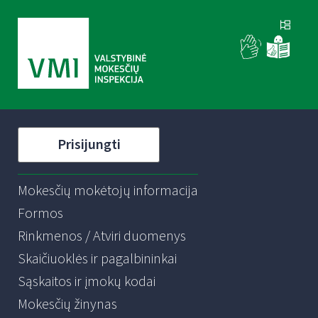
Prisijungti
Mokesčių mokėtojų informacija
Formos
Rinkmenos / Atviri duomenys
Skaičiuoklės ir pagalbininkai
Sąskaitos ir įmokų kodai
Mokesčių žinynas