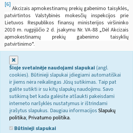
[6]
A
kcizais apmokestinamų prekių gabenimo taisyklės,
patvirtintos Valstybinės mokesčių inspekcijos prie
Lietuvos Respublikos finansų ministerijos viršininko
2010 m. rugpjūčio 2 d. įsakymu Nr. VA-88 „Dėl Akcizais
apmokestinamų prekių gabenimo taisyklių
patvirtinimo“.
Uždaryti
Šioje svetainėje naudojami slapukai
(angl.
cookies). Būtinieji slapukai įdiegiami automatiškai
ir jiems nėra reikalingas Jūsų sutikimas. Taip pat
galite sutikti ir su kitų slapukų naudojimu. Savo
sutikimą bet kada galėsite atšaukti pakeisdami
interneto naršyklės nustatymus ir ištrindami
įrašytus slapukus. Daugiau informacijos
Slapukų
politika
;
Privatumo politika.
Būtinieji slapukai