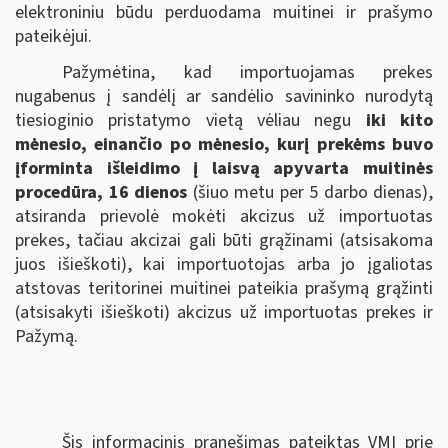
elektroniniu būdu perduodama muitinei ir prašymo
pateikėjui.
Pažymėtina, kad importuojamas prekes
nugabenus į sandėlį ar sandėlio savininko nurodytą
tiesioginio pristatymo vietą vėliau negu
iki kito
mėnesio, einančio po mėnesio, kurį prekėms buvo
įforminta išleidimo į laisvą apyvarta muitinės
procedūra, 16 dienos
(šiuo metu per 5 darbo dienas),
atsiranda prievolė mokėti akcizus už importuotas
prekes, tačiau akcizai gali būti grąžinami (atsisakoma
juos išieškoti), kai importuotojas arba jo įgaliotas
atstovas teritorinei muitinei pateikia prašymą grąžinti
(atsisakyti išieškoti) akcizus už importuotas prekes ir
Pažymą.
Šis informacinis pranešimas pateiktas VMI prie