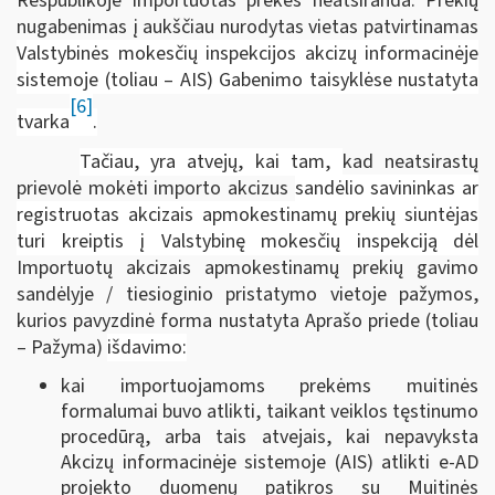
Respublikoje importuotas prekes neatsiranda. Prekių
nugabenimas į aukščiau nurodytas vietas patvirtinamas
Valstybinės mokesčių inspekcijos akcizų informacinėje
sistemoje (toliau – AIS) Gabenimo taisyklėse nustatyta
[6]
tvarka
.
Tačiau, yra atvejų, kai tam,
kad neatsirastų
prievolė mokėti importo akcizus
sandėlio savininkas ar
registruotas akcizais apmokestinamų prekių siuntėjas
turi kreiptis į Valstybinę mokesčių inspekciją dėl
Importuotų akcizais apmokestinamų prekių gavimo
sandėlyje / tiesioginio pristatymo vietoje pažymos,
kurios pavyzdinė forma nustatyta Aprašo priede (toliau
– Pažyma)
išdavimo:
kai importuojamoms prekėms muitinės
formalumai buvo atlikti, taikant veiklos tęstinumo
procedūrą, arba tais atvejais, kai nepavyksta
Akcizų informacinėje sistemoje (AIS) atlikti e-AD
projekto duomenų patikros su Muitinės