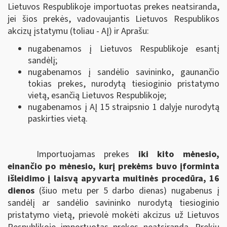
Lietuvos Respublikoje importuotas prekes neatsiranda,
jei šios prekės, vadovaujantis Lietuvos Respublikos
akcizų įstatymu (toliau - AĮ) ir Aprašu:
nugabenamos į Lietuvos Respublikoje esantį
sandėlį;
nugabenamos į sandėlio savininko, gaunančio
tokias prekes, nurodytą tiesioginio pristatymo
vietą, esančią Lietuvos Respublikoje;
nugabenamos į AĮ 15 straipsnio 1 dalyje nurodytą
paskirties vietą.
Importuojamas prekes
iki kito mėnesio,
einančio po mėnesio, kurį prekėms buvo įforminta
išleidimo į laisvą apyvarta muitinės procedūra, 16
dienos
(šiuo metu per 5 darbo dienas) nugabenus į
sandėlį ar sandėlio savininko nurodytą tiesioginio
pristatymo vietą, prievolė mokėti akcizus už Lietuvos