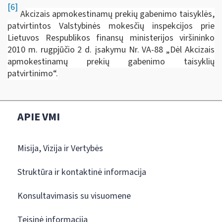
[6]
A
kcizais apmokestinamų prekių gabenimo taisyklės,
patvirtintos Valstybinės mokesčių inspekcijos prie
Lietuvos Respublikos finansų ministerijos viršininko
2010 m. rugpjūčio 2 d. įsakymu Nr. VA-88 „Dėl Akcizais
apmokestinamų prekių gabenimo taisyklių
patvirtinimo“.
APIE VMI
Misija, Vizija ir Vertybės
Struktūra ir kontaktinė informacija
Konsultavimasis su visuomene
Teisinė informacija