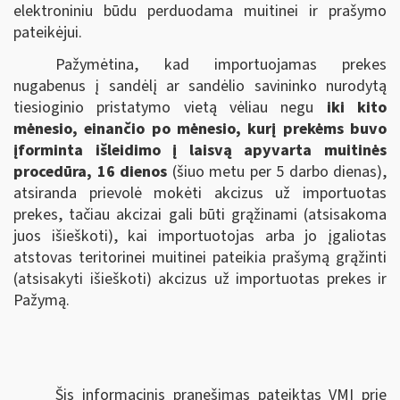
elektroniniu būdu perduodama muitinei ir prašymo
pateikėjui.
Pažymėtina, kad importuojamas prekes
nugabenus į sandėlį ar sandėlio savininko nurodytą
tiesioginio pristatymo vietą vėliau negu
iki kito
mėnesio, einančio po mėnesio, kurį prekėms buvo
įforminta išleidimo į laisvą apyvarta muitinės
procedūra, 16 dienos
(šiuo metu per 5 darbo dienas),
atsiranda prievolė mokėti akcizus už importuotas
prekes, tačiau akcizai gali būti grąžinami (atsisakoma
juos išieškoti), kai importuotojas arba jo įgaliotas
atstovas teritorinei muitinei pateikia prašymą grąžinti
(atsisakyti išieškoti) akcizus už importuotas prekes ir
Pažymą.
Šis informacinis pranešimas pateiktas VMI prie