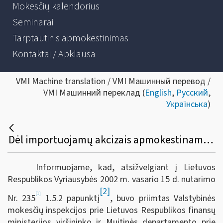
Mokesčių kalendorius
Seminarai
Tarptautinis apmokestinimas
Kontaktai / Apklausa
VMI Machine translation / VMI Машинный перевод /
VMI Машинний переклад (
English
,
Русский
,
Українська
)
Dėl importuojamų akcizais apmokestinamų prekių gabenimo, kad neatsirastų prievolės mokėti importo akcizus, tvarkos aprašo patvirtinimo
Informuojame, kad, atsižvelgiant į Lietuvos
Respublikos Vyriausybės 2002 m. vasario 15 d. nutarimo
[2]
[1]
Nr. 235
1.5.2 papunktį
, buvo priimtas Valstybinės
mokesčių inspekcijos prie Lietuvos Respublikos finansų
ministerijos viršininko ir Muitinės departamento prie