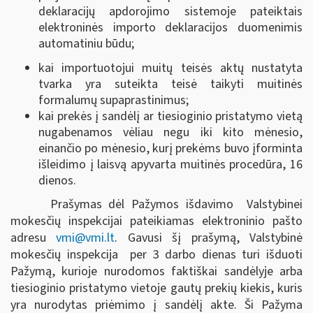
deklaracijų apdorojimo sistemoje pateiktais
elektroninės importo deklaracijos duomenimis
automatiniu būdu;
kai importuotojui muitų teisės aktų nustatyta
tvarka yra suteikta teisė taikyti muitinės
formalumų supaprastinimus;
kai prekės į sandėlį ar tiesioginio pristatymo vietą
nugabenamos vėliau negu iki kito mėnesio,
einančio po mėnesio, kurį prekėms buvo įforminta
išleidimo į laisvą apyvarta muitinės procedūra, 16
dienos.
Prašymas dėl Pažymos išdavimo Valstybinei
mokesčių inspekcijai pateikiamas elektroninio pašto
adresu
vmi@vmi.lt
. Gavusi šį prašymą, Valstybinė
mokesčių inspekcija per 3 darbo dienas turi išduoti
Pažymą, kurioje nurodomos faktiškai sandėlyje arba
tiesioginio pristatymo vietoje gautų prekių kiekis, kuris
yra nurodytas priėmimo į sandėlį akte. Ši Pažyma