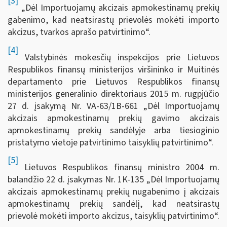
[3]
„Dėl Importuojamų akcizais apmokestinamų prekių
gabenimo, kad neatsirastų prievolės mokėti importo
akcizus, tvarkos aprašo patvirtinimo“.
[4]
Valstybinės mokesčių inspekcijos prie Lietuvos
Respublikos finansų ministerijos viršininko ir Muitinės
departamento prie Lietuvos Respublikos finansų
ministerijos generalinio direktoriaus 2015 m. rugpjūčio
27 d. įsakymą Nr. VA-63/1B-661 „Dėl Importuojamų
akcizais apmokestinamų prekių gavimo akcizais
apmokestinamų prekių sandėlyje arba tiesioginio
pristatymo vietoje patvirtinimo taisyklių patvirtinimo“.
[5]
Lietuvos Respublikos finansų ministro 2004 m.
balandžio 22 d. įsakymas Nr. 1K-135 „Dėl Importuojamų
akcizais apmokestinamų prekių nugabenimo į akcizais
apmokestinamų prekių sandėlį, kad neatsirastų
prievolė mokėti importo akcizus, taisyklių patvirtinimo“.