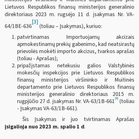
Lietuvos Respublikos finansų ministerijos generalinio
direktoriaus 2023 m. rugsėjo 11 d. įsakymas Nr. VA-
[3]
64/1BE-636
(toliau – Įsakymas), kuriuo:
patvirtinamas Importuojamų akcizais
apmokestinamų prekių gabenimo, kad neatsirastų
prievolės mokėti importo akcizus, tvarkos aprašas
(toliau - Aprašas);
pripažįstamas netekusiu galios Valstybinės
mokesčių inspekcijos prie Lietuvos Respublikos
finansų ministerijos viršininko ir Muitinės
departamento prie Lietuvos Respublikos finansų
ministerijos generalinio direktoriaus 2015 m.
[4]
rugpjūčio 27 d. įsakymas Nr. VA-63/1B-661
(toliau
- Įsakymas VA-63/1B-661).
Šis Įsakymas ir juo tvirtinamas Aprašas
įsigalioja nuo 2023 m. spalio 1 d
.