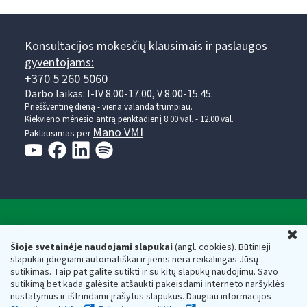
Konsultacijos mokesčių klausimais ir paslaugos
gyventojams:
+370 5 260 5060
Darbo laikas: I-IV 8.00-17.00, V 8.00-15.45.
Prieššventinę dieną - viena valanda trumpiau.
Kiekvieno mėnesio antrą penktadienį 8.00 val. - 12.00 val.
Mano VMI
Paklausimas per
Valstybinė mokesčių inspekcija prie Lietuvos
U
Respublikos finansų ministerijos
Šioje svetainėje naudojami slapukai
(angl. cookies). Būtinieji
slapukai įdiegiami automatiškai ir jiems nėra reikalingas Jūsų
Biudžetinė įstaiga. Juridinio asmens kodas — 188659752,
sutikimas. Taip pat galite sutikti ir su kitų slapukų naudojimu. Savo
adresas: Vasario 16-osios g. 14, 01107 Vilnius, Lietuva, el.paštas:
sutikimą bet kada galėsite atšaukti pakeisdami interneto naršyklės
vmi@vmi.lt
, E. pristatymo dėžutės adresas 188659752
nustatymus ir ištrindami įrašytus slapukus. Daugiau informacijos
Duomenys apie Valstybinę mokesčių inspekciją prie Lietuvos