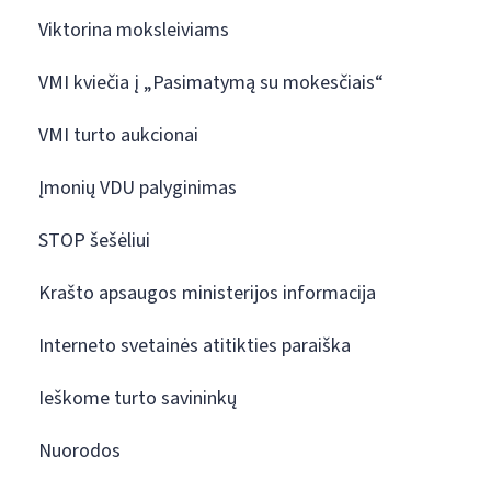
Viktorina moksleiviams
VMI kviečia į „Pasimatymą su mokesčiais“
VMI turto aukcionai
Įmonių VDU palyginimas
STOP šešėliui
Krašto apsaugos ministerijos informacija
Interneto svetainės atitikties paraiška
Ieškome turto savininkų
Nuorodos