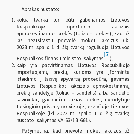
Aprašas nustato:
kokia tvarka turi būti gabenamos Lietuvos
Respublikoje importuotos akcizais
apmokestinamos prekės (toliau – prekės), kad už
jas neatsirastų prievolė mokėti akcizus (iki
2023 m. spalio 1 d. šią tvarką reguliuoja Lietuvos
[5]
Respublikos finansų ministro įsakymas
);
kaip yra patvirtinamas Lietuvos Respublikoje
importuojamų prekių, kurioms yra įforminta
išleidimo į laisvą apyvartą procedūra, gavimas
Lietuvos Respublikos akcizais apmokestinamų
prekių sandėlyje (toliau – sandėlis) arba sandėlio
savininko, gaunančio tokias prekes, nurodytoje
tiesioginio pristatymo vietoje, esančioje Lietuvos
Respublikoje (iki 2023 m. spalio 1 d. šią tvarką
nustato Įsakymas VA-63/1B-661).
Pažymėtina, kad prievolė mokėti akcizus už