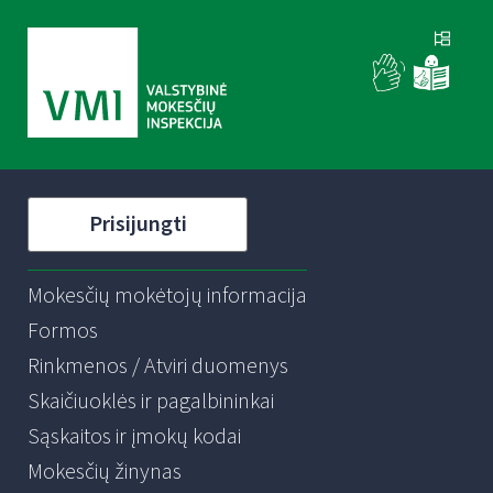
Prisijungti
Mokesčių mokėtojų informacija
Formos
Rinkmenos / Atviri duomenys
Skaičiuoklės ir pagalbininkai
Sąskaitos ir įmokų kodai
Mokesčių žinynas