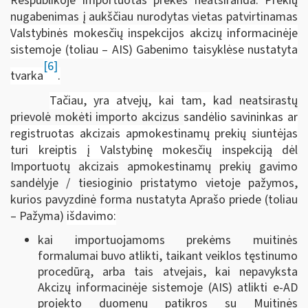
Respublikoje importuotas prekes neatsiranda. Prekių
nugabenimas į aukščiau nurodytas vietas patvirtinamas
Valstybinės mokesčių inspekcijos akcizų informacinėje
sistemoje (toliau – AIS) Gabenimo taisyklėse nustatyta
[6]
tvarka
.
Tačiau, yra atvejų, kai tam,
kad neatsirastų
prievolė mokėti importo akcizus
sandėlio savininkas ar
registruotas akcizais apmokestinamų prekių siuntėjas
turi kreiptis į Valstybinę mokesčių inspekciją dėl
Importuotų akcizais apmokestinamų prekių gavimo
sandėlyje / tiesioginio pristatymo vietoje pažymos,
kurios pavyzdinė forma nustatyta Aprašo priede (toliau
– Pažyma)
išdavimo:
kai importuojamoms prekėms muitinės
formalumai buvo atlikti, taikant veiklos tęstinumo
procedūrą, arba tais atvejais, kai nepavyksta
Akcizų informacinėje sistemoje (AIS) atlikti e-AD
projekto duomenų patikros su Muitinės