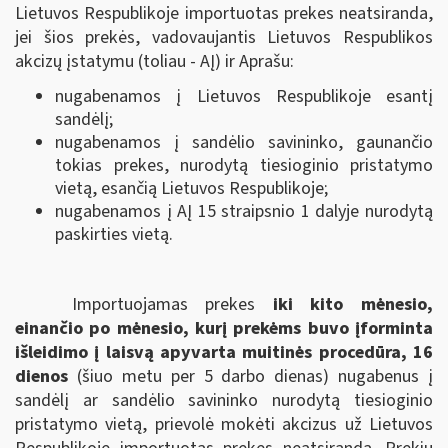
Lietuvos Respublikoje importuotas prekes neatsiranda,
jei šios prekės, vadovaujantis Lietuvos Respublikos
akcizų įstatymu (toliau - AĮ) ir Aprašu:
nugabenamos į Lietuvos Respublikoje esantį
sandėlį;
nugabenamos į sandėlio savininko, gaunančio
tokias prekes, nurodytą tiesioginio pristatymo
vietą, esančią Lietuvos Respublikoje;
nugabenamos į AĮ 15 straipsnio 1 dalyje nurodytą
paskirties vietą.
Importuojamas prekes
iki kito mėnesio,
einančio po mėnesio, kurį prekėms buvo įforminta
išleidimo į laisvą apyvarta muitinės procedūra, 16
dienos
(šiuo metu per 5 darbo dienas) nugabenus į
sandėlį ar sandėlio savininko nurodytą tiesioginio
pristatymo vietą, prievolė mokėti akcizus už Lietuvos