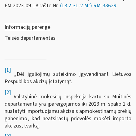
FM
2023-09-18 rašte Nr.
(18.2-31-2 Mr) RM-33629
.
Informaciją parengė
Teisės departamentas
[1]
„Dėl įgaliojimų suteikimo įgyvendinant Lietuvos
Respublikos akcizų įstatymą“.
[2]
Valstybinė mokesčių inspekcija kartu su Muitinės
departamentu yra įpareigojamos iki 2023 m. spalio 1 d.
nustatyti importuojamų akcizais apmokestinamų prekių
gabenimo, kad neatsirastų prievolės mokėti importo
akcizus, tvarką.