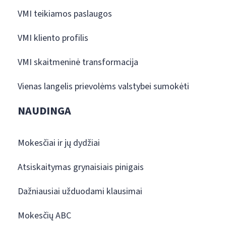
VMI teikiamos paslaugos
VMI kliento profilis
VMI skaitmeninė transformacija
Vienas langelis prievolėms valstybei sumokėti
NAUDINGA
Mokesčiai ir jų dydžiai
Atsiskaitymas grynaisiais pinigais
Dažniausiai užduodami klausimai
Mokesčių ABC