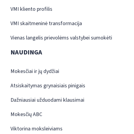
VMI kliento profilis
VMI skaitmeninė transformacija
Vienas langelis prievolėms valstybei sumokėti
NAUDINGA
Mokesčiai ir jų dydžiai
Atsiskaitymas grynaisiais pinigais
Dažniausiai užduodami klausimai
Mokesčių ABC
Viktorina moksleiviams