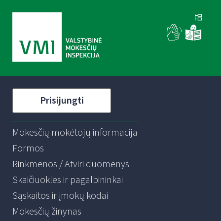
Prisijungti
Mokesčių mokėtojų informacija
Formos
Rinkmenos / Atviri duomenys
Skaičiuoklės ir pagalbininkai
Sąskaitos ir įmokų kodai
Mokesčių žinynas