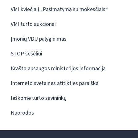
VMI kviečia į „Pasimatymą su mokesčiais“
VMI turto aukcionai
Įmonių VDU palyginimas
STOP šešėliui
Krašto apsaugos ministerijos informacija
Interneto svetainės atitikties paraiška
Ieškome turto savininkų
Nuorodos