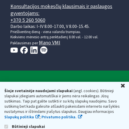
Konsultacijos mokesčių klausimais ir paslaugos
gyventojams:
+370 5 260 5060
Darbo laikas: I-IV 8.00-17.00, V 8.00-15.45.
Prieššventinę dieną - viena valanda trumpiau.
Kiekvieno mėnesio antrą penktadienį 8.00 val. - 12.00 val.
Mano VMI
Paklausimas per
Valstybinė mokesčių inspekcija prie Lietuvos
U
Respublikos finansų ministerijos
Šioje svetainėje naudojami slapukai
(angl. cookies). Būtinieji
slapukai įdiegiami automatiškai ir jiems nėra reikalingas Jūsų
Biudžetinė įstaiga. Juridinio asmens kodas — 188659752,
sutikimas. Taip pat galite sutikti ir su kitų slapukų naudojimu. Savo
adresas: Vasario 16-osios g. 14, 01107 Vilnius, Lietuva, el.paštas:
sutikimą bet kada galėsite atšaukti pakeisdami interneto naršyklės
vmi@vmi.lt
, E. pristatymo dėžutės adresas 188659752
nustatymus ir ištrindami įrašytus slapukus. Daugiau informacijos
Duomenys apie Valstybinę mokesčių inspekciją prie Lietuvos
Slapukų politika
;
Privatumo politika.
Respublikos finansų ministerijos kaupiami ir saugomi Juridinių
asmenų registre
Būtinieji slapukai