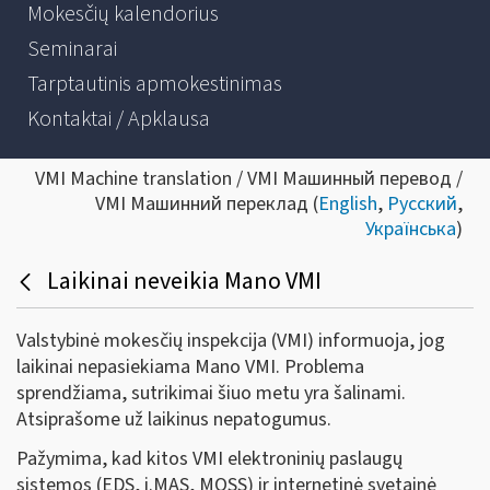
Mokesčių kalendorius
Seminarai
Tarptautinis apmokestinimas
Kontaktai / Apklausa
VMI Machine translation / VMI Машинный перевод /
VMI Машинний переклад (
English
,
Русский
,
Українська
)
Laikinai neveikia Mano VMI
Valstybinė mokesčių inspekcija (VMI) informuoja, jog
laikinai nepasiekiama Mano VMI. Problema
sprendžiama, sutrikimai šiuo metu yra šalinami.
Atsiprašome už laikinus nepatogumus.
Pažymima, kad kitos VMI elektroninių paslaugų
sistemos (EDS, i.MAS, MOSS) ir internetinė svetainė