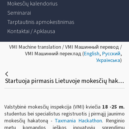
Mokesčių kalendorius
Seminarai
Tarptautinis apmokestinimas
Kontaktai / Apklausa
VMI Machine translation / VMI Машинный перевод /
VMI Машинний переклад (
English
,
Русский
,
Українська
)
Startuoja pirmasis Lietuvoje mokesčių hakatonas
Valstybinė mokesčių inspekcija (VMI) kviečia
18 -25 m.
studentus bei specialistus registruotis į pirmąjį jaunimo
mokesčių hakatoną -
Taxmania Hackathon
. Renginio
metu komandos ieškos inovatyvių sprendimų