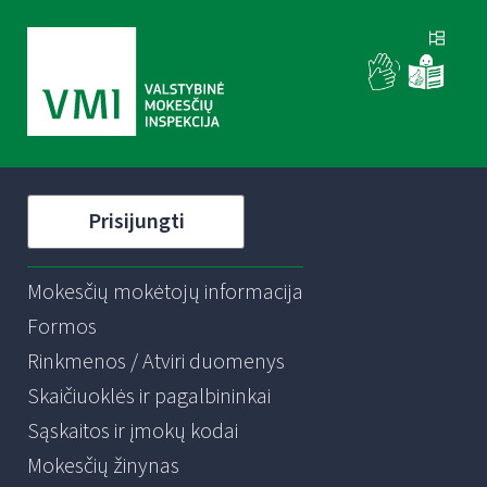
Prisijungti
Mokesčių mokėtojų informacija
Formos
Rinkmenos / Atviri duomenys
Skaičiuoklės ir pagalbininkai
Sąskaitos ir įmokų kodai
Mokesčių žinynas