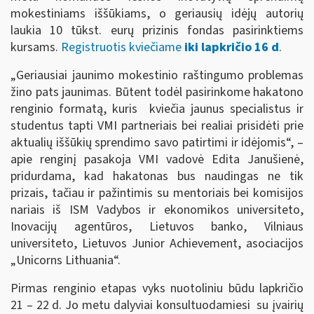
mokestiniams iššūkiams, o geriausių idėjų autorių
laukia 10 tūkst. eurų prizinis fondas pasirinktiems
kursams.
Registruotis kviečiame
iki lapkričio 16 d
.
„Geriausiai jaunimo mokestinio raštingumo problemas
žino pats jaunimas. Būtent todėl pasirinkome hakatono
renginio formatą, kuris kviečia jaunus specialistus ir
studentus tapti VMI partneriais bei realiai prisidėti prie
aktualių iššūkių sprendimo savo patirtimi ir idėjomis“, –
apie renginį pasakoja VMI vadovė Edita Janušienė,
pridurdama, kad hakatonas bus naudingas ne tik
prizais, tačiau ir pažintimis su mentoriais bei komisijos
nariais iš ISM Vadybos ir ekonomikos universiteto,
Inovacijų agentūros, Lietuvos banko, Vilniaus
universiteto, Lietuvos Junior Achievement, asociacijos
„Unicorns Lithuania“.
Pirmas renginio etapas vyks nuotoliniu būdu lapkričio
21 – 22 d. Jo metu dalyviai konsultuodamiesi su įvairių