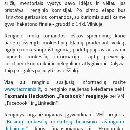
sričių mentoriais vystys savo idėjas ir vėliau jas
pristatys renginio komisijai. Po pirmo etapo bus
išrinktos geriausios komandos, su kuriomis susitiksime
gyvai hakatono finale - gruodžio 14 d. Vilniuje.
Renginio metu komandos ieškos sprendimų, kurie
padėtų išvengti mokestinių klaidų pradedant veiklą,
ugdytų mokestinį raštingumą, padėtų paprastai rasti ir
suprasti mokesčių informaciją, taptų prevencija
šešėlinei ekonomikai ir nelegaliam atlyginimui. Dalyviai
taip pat galės pasiūlyti savo iššūkį.
Visą su renginiu susijusią informaciją rasite
www.taxmania.lt
, o renginio naujienas kviečiame sekti
Taxmania Hackathon „Facebook“ renginyje
bei VMI
„Facebook“ ir „Linkedin“.
Renginys organizuojamas įgyvendinant VMI projektą
„
Būsimų mokesčių mokėtojų finansinio raštingumo
didinimas
“, kuris finansuojamas iš Ekonomikos