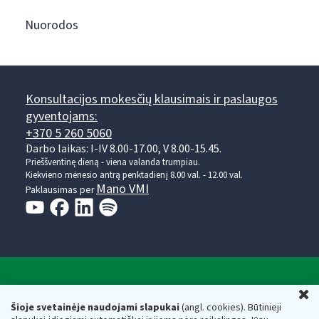
Nuorodos
Konsultacijos mokesčių klausimais ir paslaugos
gyventojams:
+370 5 260 5060
Darbo laikas: I-IV 8.00-17.00, V 8.00-15.45.
Prieššventinę dieną - viena valanda trumpiau.
Kiekvieno mėnesio antrą penktadienį 8.00 val. - 12.00 val.
Mano VMI
Paklausimas per
Valstybinė mokesčių inspekcija prie Lietuvos
U
Respublikos finansų ministerijos
Šioje svetainėje naudojami slapukai
(angl. cookies). Būtinieji