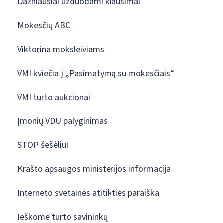
Dažniausiai užduodami klausimai
Mokesčių ABC
Viktorina moksleiviams
VMI kviečia į „Pasimatymą su mokesčiais“
VMI turto aukcionai
Įmonių VDU palyginimas
STOP šešėliui
Krašto apsaugos ministerijos informacija
Interneto svetainės atitikties paraiška
Ieškome turto savininkų