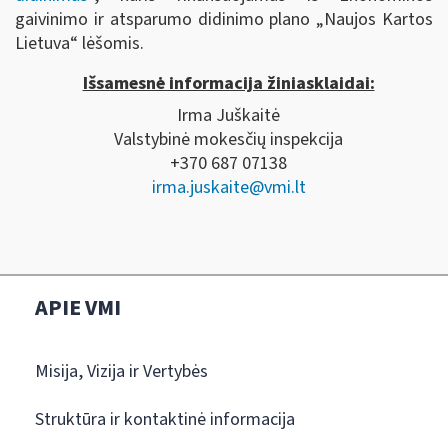
gaivinimo ir atsparumo didinimo plano „Naujos Kartos
Lietuva“ lėšomis.
Išsamesnė informacija žiniasklaidai:
Irma Juškaitė
Valstybinė mokesčių inspekcija
+370 687 07138
irma.juskaite@vmi.lt
APIE VMI
Misija, Vizija ir Vertybės
Struktūra ir kontaktinė informacija