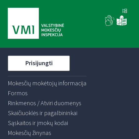
Prisijungti
Mokesčių mokėtojų informacija
Formos
Rinkmenos / Atviri duomenys
Skaičiuoklės ir pagalbininkai
Sąskaitos ir įmokų kodai
Mokesčių žinynas