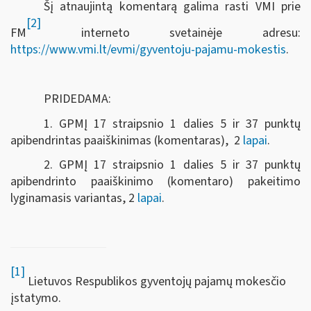
Šį atnaujintą komentarą galima rasti VMI prie
[2]
FM
interneto svetainėje adresu:
https://www.vmi.lt/evmi/gyventoju-pajamu-mokestis
.
PRIDEDAMA:
1. GPMĮ 17 straipsnio 1 dalies 5 ir 37 punktų
apibendrintas paaiškinimas (komentaras), 2
lapai
.
2. GPMĮ 17 straipsnio 1 dalies 5 ir 37 punktų
apibendrinto paaiškinimo (komentaro) pakeitimo
lyginamasis variantas, 2
lapai
.
[1]
Lietuvos Respublikos gyventojų pajamų mokesčio
įstatymo.