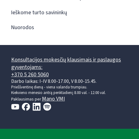
Ieškome turto savininkų
Nuorodos
Konsultacijos mokesčių klausimais ir paslaugos
gyventojams:
+370 5 260 5060
Darbo laikas: I-IV 8.00-17.00, V 8.00-15.45.
Prieššventinę dieną - viena valanda trumpiau.
Kiekvieno mėnesio antrą penktadienį 8.00 val. - 12.00 val.
Mano VMI
Paklausimas per