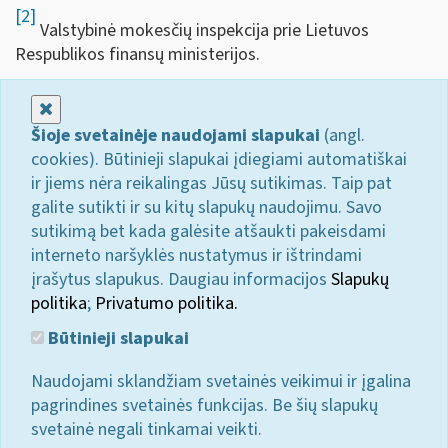
[2]
Valstybinė mokesčių inspekcija prie Lietuvos
Respublikos finansų ministerijos.
Uždaryti
Šioje svetainėje naudojami slapukai
(angl.
cookies). Būtinieji slapukai įdiegiami automatiškai
ir jiems nėra reikalingas Jūsų sutikimas. Taip pat
galite sutikti ir su kitų slapukų naudojimu. Savo
sutikimą bet kada galėsite atšaukti pakeisdami
interneto naršyklės nustatymus ir ištrindami
įrašytus slapukus. Daugiau informacijos
Slapukų
politika
;
Privatumo politika.
Būtinieji slapukai
Naudojami sklandžiam svetainės veikimui ir įgalina
pagrindines svetainės funkcijas. Be šių slapukų
svetainė negali tinkamai veikti.