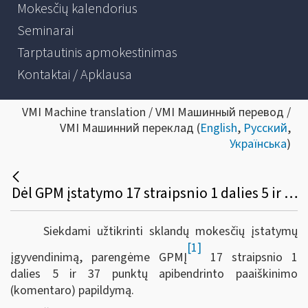
Mokesčių kalendorius
Seminarai
Tarptautinis apmokestinimas
Kontaktai / Apklausa
VMI Machine translation / VMI Машинный перевод /
VMI Машинний переклад (
English
,
Русский
,
Українська
)
Dėl GPM įstatymo 17 straipsnio 1 dalies 5 ir 37 punktų apibendrinto paaiškinimo (komentaro) pakeitimo
Siekdami užtikrinti sklandų mokesčių įstatymų
[1]
įgyvendinimą, parengėme GPMĮ
17 straipsnio 1
dalies 5 ir 37 punktų apibendrinto paaiškinimo
(komentaro) papildymą.