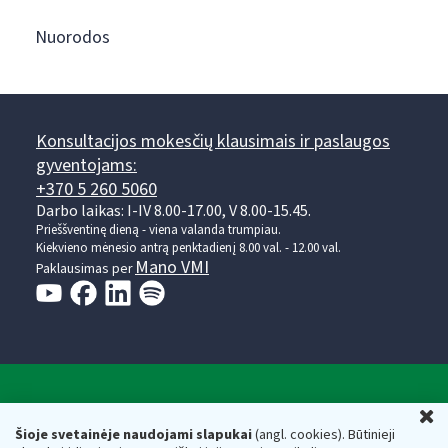
Nuorodos
Konsultacijos mokesčių klausimais ir paslaugos
gyventojams:
+370 5 260 5060
Darbo laikas: I-IV 8.00-17.00, V 8.00-15.45.
Prieššventinę dieną - viena valanda trumpiau.
Kiekvieno mėnesio antrą penktadienį 8.00 val. - 12.00 val.
Mano VMI
Paklausimas per
Valstybinė mokesčių inspekcija prie Lietuvos
U
Respublikos finansų ministerijos
Šioje svetainėje naudojami slapukai
(angl. cookies). Būtinieji