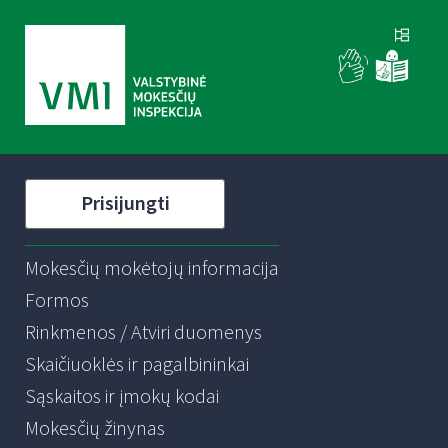
Prisijungti
Mokesčių mokėtojų informacija
Formos
Rinkmenos / Atviri duomenys
Skaičiuoklės ir pagalbininkai
Sąskaitos ir įmokų kodai
Mokesčių žinynas