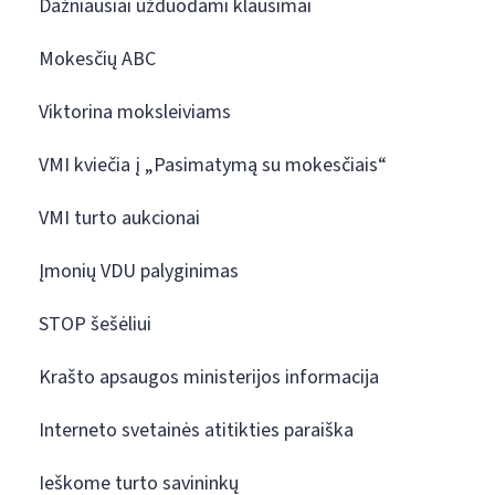
Dažniausiai užduodami klausimai
Mokesčių ABC
Viktorina moksleiviams
VMI kviečia į „Pasimatymą su mokesčiais“
VMI turto aukcionai
Įmonių VDU palyginimas
STOP šešėliui
Krašto apsaugos ministerijos informacija
Interneto svetainės atitikties paraiška
Ieškome turto savininkų