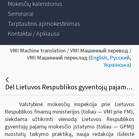
Mokesčių kalendorius
Seminarai
Tarptautinis apmokestinimas
Kontaktai / Apklausa
VMI Machine translation / VMI Машинный перевод /
VMI Машинний переклад (
English
,
Русский
,
Українська
)
Dėl Lietuvos Respublikos gyventojų pajamų mokesčio įstatymo 36 straipsnio komentaro atnaujinimo
Valstybinė mokesčių inspekcija prie Lietuvos
Respublikos finansų ministerijos (toliau — VMI prie FM),
siekdama užtikrinti vienodą Lietuvos Respublikos
gyventojų pajamų mokesčio įstatymo (toliau — GPMĮ)
nuostatų taikymo praktiką, nauja redakcija išdėstė