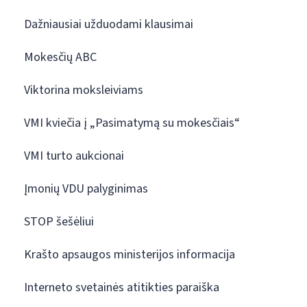
Dažniausiai užduodami klausimai
Mokesčių ABC
Viktorina moksleiviams
VMI kviečia į „Pasimatymą su mokesčiais“
VMI turto aukcionai
Įmonių VDU palyginimas
STOP šešėliui
Krašto apsaugos ministerijos informacija
Interneto svetainės atitikties paraiška