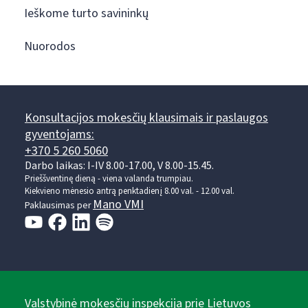
Ieškome turto savininkų
Nuorodos
Konsultacijos mokesčių klausimais ir paslaugos
gyventojams:
+370 5 260 5060
Darbo laikas: I-IV 8.00-17.00, V 8.00-15.45.
Prieššventinę dieną - viena valanda trumpiau.
Kiekvieno mėnesio antrą penktadienį 8.00 val. - 12.00 val.
Mano VMI
Paklausimas per
Valstybinė mokesčių inspekcija prie Lietuvos