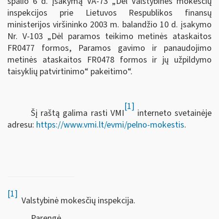
spalio 6 d. įsakymą VA-73 „Dėl Valstybinės mokesčių
inspekcijos prie Lietuvos Respublikos finansų
ministerijos viršininko 2003 m. balandžio 10 d. įsakymo
Nr. V-103 „Dėl paramos teikimo metinės ataskaitos
FR0477 formos, Paramos gavimo ir panaudojimo
metinės ataskaitos FR0478 formos ir jų užpildymo
taisyklių patvirtinimo“ pakeitimo“.
[1]
Šį raštą galima rasti VMI
interneto svetainėje
adresu:
https://www.vmi.lt/evmi/pelno-mokestis
.
[1]
Valstybinė mokesčių inspekcija.
Parengė