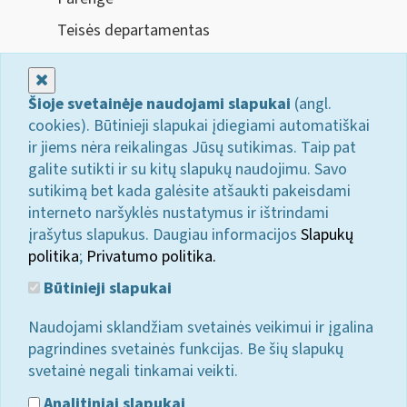
Teisės departamentas
Uždaryti
Šioje svetainėje naudojami slapukai
(angl.
cookies). Būtinieji slapukai įdiegiami automatiškai
ir jiems nėra reikalingas Jūsų sutikimas. Taip pat
galite sutikti ir su kitų slapukų naudojimu. Savo
sutikimą bet kada galėsite atšaukti pakeisdami
interneto naršyklės nustatymus ir ištrindami
įrašytus slapukus. Daugiau informacijos
Slapukų
politika
;
Privatumo politika.
Būtinieji slapukai
Naudojami sklandžiam svetainės veikimui ir įgalina
pagrindines svetainės funkcijas. Be šių slapukų
svetainė negali tinkamai veikti.
Analitiniai slapukai