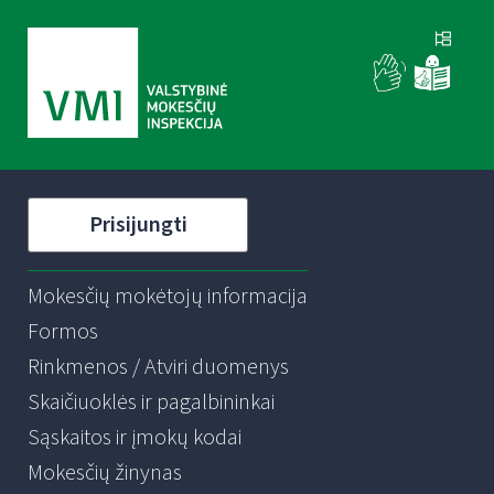
Prisijungti
Mokesčių mokėtojų informacija
Formos
Rinkmenos / Atviri duomenys
Skaičiuoklės ir pagalbininkai
Sąskaitos ir įmokų kodai
Mokesčių žinynas