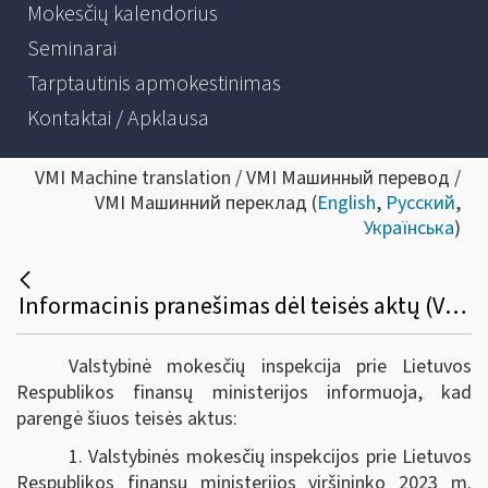
Mokesčių kalendorius
Seminarai
Tarptautinis apmokestinimas
Kontaktai / Apklausa
VMI Machine translation / VMI Машинный перевод /
VMI Машинний переклад (
English
,
Русский
,
Українська
)
Informacinis pranešimas dėl teisės aktų (VMI prie FM viršininko 2023 m. spalio 6 d. įsakymų VA-71, VA-72 ir VA-73)
Valstybinė mokesčių inspekcija prie Lietuvos
Respublikos finansų ministerijos informuoja, kad
parengė šiuos teisės aktus:
1. Valstybinės mokesčių inspekcijos prie Lietuvos
Respublikos finansų ministerijos viršininko 2023 m.