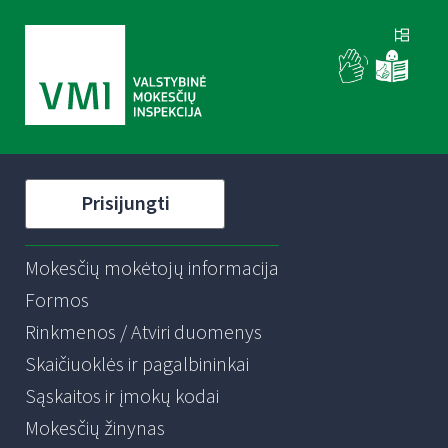
Prisijungti
Mokesčių mokėtojų informacija
Formos
Rinkmenos / Atviri duomenys
Skaičiuoklės ir pagalbininkai
Sąskaitos ir įmokų kodai
Mokesčių žinynas