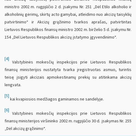
ministro 2002 m. rugpjūčio 2 d. įsakymu Nr. 251 „Dėl Etilo alkoholio ir
alkoholinių gėrimų, skirtų acto gamybai, atleidimo nuo akcizų taisyklių
patvirtinimo“ ir Akcizų grąžinimo tvarkos aprašas, patvirtintas
Lietuvos Respublikos finansų ministro 2002 m. birželio 5 d. įsakymu Nr.
154 „Dėl Lietuvos Respublikos akcizų įstatymo įgyvendinimo“.
[4]
Valstybinės mokesčių inspekcijos prie Lietuvos Respublikos
finansų ministerijos nustatyta tvarka įregistruotas asmuo, turintis
teisę įsigyti akcizais apmokestinamų prekių su atitinkama akcizų
lengvata.
[5]
kai kvapiosios medžiagos gaminamos ne sandėlyje.
[6]
Valstybinės mokesčių inspekcijos prie Lietuvos Respublikos
finansų ministerijos viršininko 2002 m. rugpjūčio 30 d. įsakymas Nr. 255
„Dėl akcizų grąžinimo“.