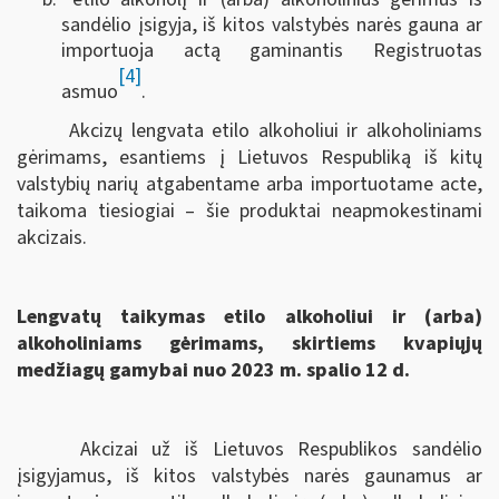
sandėlio įsigyja, iš kitos valstybės narės gauna ar
importuoja actą gaminantis Registruotas
[4]
asmuo
.
Akcizų lengvata etilo alkoholiui ir alkoholiniams
gėrimams, esantiems į Lietuvos Respubliką iš kitų
valstybių narių atgabentame arba importuotame acte,
taikoma tiesiogiai – šie produktai neapmokestinami
akcizais.
Lengvatų taikymas etilo alkoholiui ir (arba)
alkoholiniams gėrimams, skirtiems kvapiųjų
medžiagų gamybai nuo 2023 m. spalio 12 d.
Akcizai už iš Lietuvos Respublikos sandėlio
įsigyjamus, iš kitos valstybės narės gaunamus ar