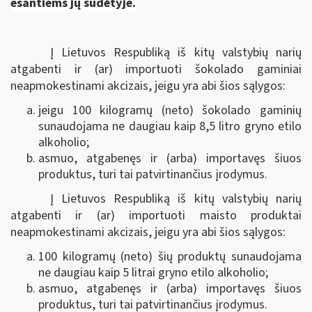
esantiems jų sudėtyje.
Į Lietuvos Respubliką iš kitų valstybių narių
atgabenti ir (ar) importuoti šokolado gaminiai
neapmokestinami akcizais, jeigu yra abi šios sąlygos:
jeigu 100 kilogramų (neto) šokolado gaminių
sunaudojama ne daugiau kaip 8,5 litro gryno etilo
alkoholio;
asmuo, atgabenęs ir (arba) importavęs šiuos
produktus, turi tai patvirtinančius įrodymus.
Į Lietuvos Respubliką iš kitų valstybių narių
atgabenti ir (ar) importuoti maisto produktai
neapmokestinami akcizais, jeigu yra abi šios sąlygos:
100 kilogramų (neto) šių produktų sunaudojama
ne daugiau kaip 5 litrai gryno etilo alkoholio;
asmuo, atgabenęs ir (arba) importavęs šiuos
produktus, turi tai patvirtinančius įrodymus.