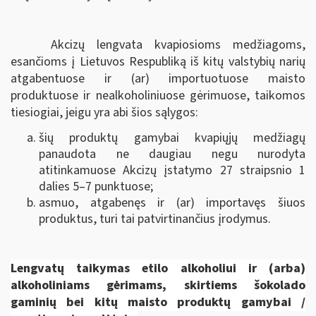
Akcizų lengvata kvapiosioms medžiagoms,
esančioms į Lietuvos Respubliką iš kitų valstybių narių
atgabentuose ir (ar) importuotuose maisto
produktuose ir nealkoholiniuose gėrimuose, taikomos
tiesiogiai, jeigu yra abi šios sąlygos:
šių produktų gamybai kvapiųjų medžiagų
panaudota ne daugiau negu nurodyta
atitinkamuose Akcizų įstatymo 27 straipsnio 1
dalies 5–7 punktuose;
asmuo, atgabenęs ir (ar) importavęs šiuos
produktus, turi tai patvirtinančius įrodymus.
Lengvatų taikymas
etilo alkoholiui ir (arba)
alkoholiniams gėrimams, skirtiems
šokolado
gaminių bei kitų maisto produktų gamybai
/