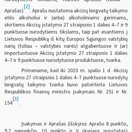
[2]
Aprašas)
. Aprašu nustatoma akcizų lengvatų taikymo
etilo alkoholiui ir (arba) alkoholiniams gėrimams,
skirtiems Akcizų įstatymo 27 straipsnio 1 dalies 4–7 ir 9
punktuose nurodytiems tikslams, taip pat esantiems į
Lietuvos Respubliką iš kitų Europos Sąjungos valstybių
narių (toliau – valstybės narės) atgabentuose ir (ar)
importuotuose Akcizų įstatymo 27 straipsnio 1 dalies
4–7 ir 9 punktuose nurodytuose produktuose, tvarka.
Primename, kad iki 2023 m. spalio 1 d. Akcizų
įstatymo 27 straipsnio 1 dalies 4–7 punktuose nurodytų
lengvatų taikymo tvarka buvo patvirtinta Lietuvos
Respublikos finansų ministro įsakymais Nr. 251 ir Nr.
[3]
154
.
Įsakymas ir Aprašas (išskyrus Aprašo 8 punkto,
9.2 papunkčio, 10 punkto ir V skyriaus nuostatas)