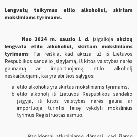
Lengvatų taikymas etilo alkoholiui, skirtam
moksliniams tyrimams.
Nuo 2024 m. sausio 1 d.
įsigalioja
akcizų
lengvata etilo alkoholiui, skirtam moksliniams
tyrimams
. Tai reiškia, kad akcizai už iš Lietuvos
Respublikos sandėlio įsigyjamą, iš kitos valstybės narės
gaunamą ar importuojamą etilo alkoholį
neskaičiuojami, kai yra abi šios sąlygos:
etilo alkoholis yra skirtas moksliniams tyrimams;
etilo alkoholį iš Lietuvos Respublikos sandėlio
įsigyja, iš kitos valstybės narės gauna ar
importuoja turintis teisę vykdyti mokslinius
tyrimus Registruotas asmuo.
Papildomai atkreipiame dėmesį, kad šiame