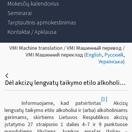
Mokesčių kalendorius
Seminarai
Tarptautinis apmokestinimas
Kontaktai / Apklausa
VMI Machine translation / VMI Машинный перевод /
VMI Машинний переклад (
English
,
Русский
,
Українська
)
Dėl akcizų lengvatų taikymo etilo alkoholiui ir (arba) alkoholiniams gėrimams, skirtiems Lietuvos Respublikos akcizų įstatymo 27 straipsnio 1 dalies 4–7 ir 9 punktuose nurodytiems tikslams, tvarkos aprašo patvirtinimo
[1]
Informuojame, kad patvirtintas
Akcizų
lengvatų taikymo etilo alkoholiui ir (arba) alkoholiniams
gėrimams, skirtiems Lietuvos Respublikos akcizų
įstatymo 27 straipsnio 1 dalies 4–7 ir 9 punktuose
nurodytiems tikslams, tvarkos aprašas (toliau –