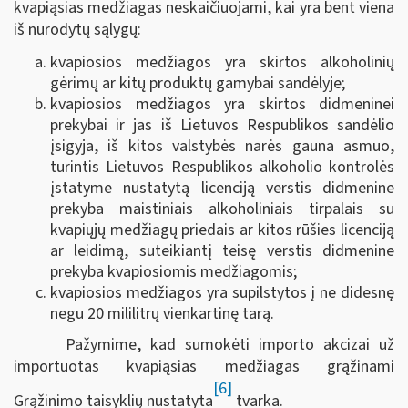
kvapiąsias medžiagas neskaičiuojami, kai yra bent viena
iš nurodytų sąlygų:
kvapiosios medžiagos yra skirtos alkoholinių
gėrimų ar kitų produktų gamybai sandėlyje;
kvapiosios medžiagos yra skirtos didmeninei
prekybai ir jas iš Lietuvos Respublikos sandėlio
įsigyja, iš kitos valstybės narės gauna asmuo,
turintis Lietuvos Respublikos alkoholio kontrolės
įstatyme nustatytą licenciją verstis didmenine
prekyba maistiniais alkoholiniais tirpalais su
kvapiųjų medžiagų priedais ar kitos rūšies licenciją
ar leidimą, suteikiantį teisę verstis didmenine
prekyba kvapiosiomis medžiagomis;
kvapiosios medžiagos yra supilstytos į ne didesnę
negu 20 mililitrų vienkartinę tarą.
Pažymime, kad sumokėti importo akcizai už
importuotas kvapiąsias medžiagas grąžinami
[6]
Grąžinimo taisyklių nustatyta
tvarka.