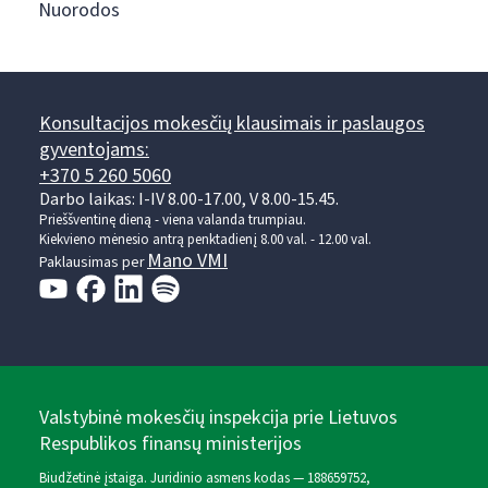
Nuorodos
Konsultacijos mokesčių klausimais ir paslaugos
gyventojams:
+370 5 260 5060
Darbo laikas: I-IV 8.00-17.00, V 8.00-15.45.
Prieššventinę dieną - viena valanda trumpiau.
Kiekvieno mėnesio antrą penktadienį 8.00 val. - 12.00 val.
Mano VMI
Paklausimas per
Valstybinė mokesčių inspekcija prie Lietuvos
Respublikos finansų ministerijos
Biudžetinė įstaiga. Juridinio asmens kodas — 188659752,