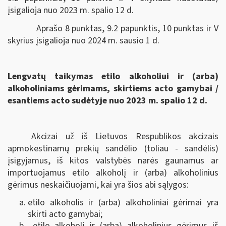
įsigalioja nuo 2023 m. spalio 12 d.
Aprašo 8 punktas, 9.2 papunktis, 10 punktas ir V
skyrius įsigalioja nuo 2024 m. sausio 1 d.
Lengvatų taikymas etilo alkoholiui ir (arba)
alkoholiniams gėrimams, skirtiems acto gamybai /
esantiems acto sudėtyje nuo 2023 m. spalio 12 d.
Akcizai už iš Lietuvos Respublikos akcizais
apmokestinamų prekių sandėlio (toliau - sandėlis)
įsigyjamus, iš kitos valstybės narės gaunamus ar
importuojamus etilo alkoholį ir (arba) alkoholinius
gėrimus neskaičiuojami, kai yra šios abi sąlygos:
etilo alkoholis ir (arba) alkoholiniai gėrimai yra
skirti acto gamybai;
etilo alkoholį ir (arba) alkoholinius gėrimus iš