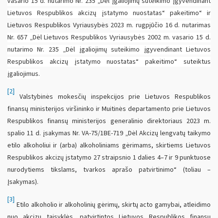
vasario 15 d. nutarimo Nr. 235 „Dėl įgaliojimų suteikimo įgyvendinant
Lietuvos Respublikos akcizų įstatymo nuostatas“ pakeitimo“ ir
Lietuvos Respublikos Vyriausybės
2023 m. rugpjūčio 16 d. nutarimas
Nr. 657 „Dėl Lietuvos Respublikos Vyriausybės 2002 m. vasario 15 d.
nutarimo Nr. 235 „Dėl įgaliojimų suteikimo įgyvendinant Lietuvos
Respublikos akcizų įstatymo nuostatas“ pakeitimo“ suteiktus
įgaliojimus.
[2]
Valstybinės mokesčių inspekcijos prie Lietuvos Respublikos
finansų ministerijos viršininko ir Muitinės departamento prie Lietuvos
Respublikos finansų ministerijos generalinio direktoriaus 2023 m.
spalio 11 d. įsakymas Nr. VA-75/1BE-719 „Dėl Akcizų lengvatų taikymo
etilo alkoholiui ir (arba) alkoholiniams gėrimams, skirtiems Lietuvos
Respublikos akcizų įstatymo 27 straipsnio 1 dalies 4–7 ir 9 punktuose
nurodytiems tikslams, tvarkos aprašo patvirtinimo“ (toliau –
Įsakymas).
[3]
Etilo alkoholio ir alkoholinių gėrimų, skirtų acto gamybai, atleidimo
nuo akcizų taisyklės, patvirtintos Lietuvos Respublikos finansų