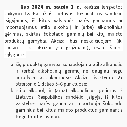
N
uo 2024 m. sausio 1 d.
keičiasi lengvatos
taikymo tvarka už iš Lietuvos Respublikos sandėlio
įsigyjamus, iš kitos valstybės narės gaunamus ar
importuojamus etilo alkoholį ir (arba) alkoholinius
gėrimus, skirtus šokolado gaminių bei kitų maisto
produktų gamybai. Akcizai bus neskaičiuojami (iki
sausio 1 d. akcizai yra grąžinami), esant šioms
sąlygoms:
šių produktų gamybai sunaudojama etilo alkoholio
ir (arba) alkoholinių gėrimų ne daugiau negu
nurodyta atitinkamuose Akcizų įstatymo 27
straipsnio 1 dalies 5–6 punktuose;
etilo alkoholį ir (arba) alkoholinius gėrimus iš
Lietuvos Respublikos sandėlio įsigyja, iš kitos
valstybės narės gauna ar importuoja šokolado
gaminius bei kitus maisto produktus gaminantis
Registruotas asmuo.