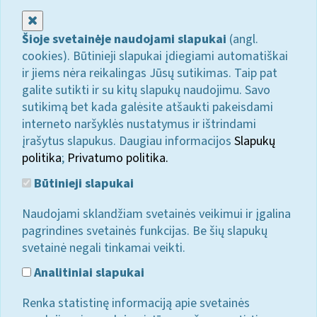
Uždaryti
Šioje svetainėje naudojami slapukai
(angl.
cookies). Būtinieji slapukai įdiegiami automatiškai
ir jiems nėra reikalingas Jūsų sutikimas. Taip pat
galite sutikti ir su kitų slapukų naudojimu. Savo
sutikimą bet kada galėsite atšaukti pakeisdami
interneto naršyklės nustatymus ir ištrindami
įrašytus slapukus. Daugiau informacijos
Slapukų
politika
;
Privatumo politika.
Būtinieji slapukai
Naudojami sklandžiam svetainės veikimui ir įgalina
pagrindines svetainės funkcijas. Be šių slapukų
svetainė negali tinkamai veikti.
Analitiniai slapukai
Renka statistinę informaciją apie svetainės