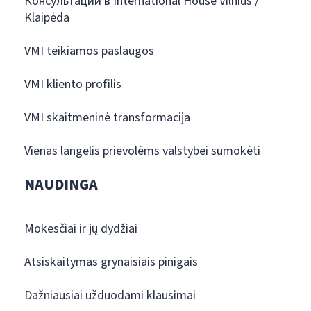
Консультации в International House Vilnius /
Klaipėda
VMI teikiamos paslaugos
VMI kliento profilis
VMI skaitmeninė transformacija
Vienas langelis prievolėms valstybei sumokėti
NAUDINGA
Mokesčiai ir jų dydžiai
Atsiskaitymas grynaisiais pinigais
Dažniausiai užduodami klausimai