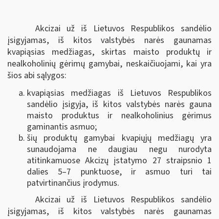
Akcizai už iš Lietuvos Respublikos sandėlio
įsigyjamas, iš kitos valstybės narės gaunamas
kvapiąsias medžiagas, skirtas maisto produktų ir
nealkoholinių gėrimų gamybai, neskaičiuojami, kai yra
šios abi sąlygos:
kvapiąsias medžiagas iš Lietuvos Respublikos
sandėlio įsigyja, iš kitos valstybės narės gauna
maisto produktus ir nealkoholinius gėrimus
gaminantis asmuo;
šių produktų gamybai kvapiųjų medžiagų yra
sunaudojama ne daugiau negu nurodyta
atitinkamuose Akcizų įstatymo 27 straipsnio 1
dalies 5–7 punktuose, ir asmuo turi tai
patvirtinančius įrodymus.
Akcizai už iš Lietuvos Respublikos sandėlio
įsigyjamas, iš kitos valstybės narės gaunamas