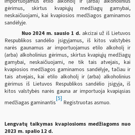
importuojamus etilo alkoholį ir (arba) alkoholinius
gėrimus, skirtus kvapiųjų medžiagų gamybai,
neskaičiuojami, kai kvapiosios medžiagos gaminamos
sandėlyje.
Nuo 2024 m. sausio 1 d.
akcizai už iš Lietuvos
Respublikos sandėlio įsigyjamus, iš kitos valstybės
narės gaunamus ar importuojamus etilo alkoholį ir
(arba) alkoholinius gėrimus, skirtus kvapiųjų medžiagų
gamybai, neskaičiuojami, ne tik tais atvejais, kai
kvapiosios medžiagos gaminamos sandėlyje, tačiau ir
tais atvejais, kai etilo alkoholį ir (arba) alkoholinius
gėrimus iš Lietuvos Respublikos sandėlio įsigyja, iš
kitos valstybės narės gauna ar importuoja kvapiąsias
[5]
medžiagas gaminantis
Registruotas asmuo.
Lengvatų taikymas kvapiosioms medžiagoms nuo
2023 m. spalio 12 d.