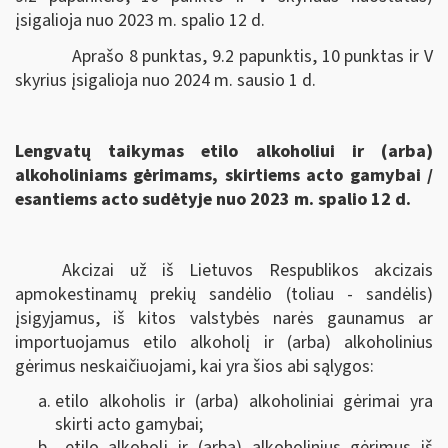
įsigalioja nuo 2023 m. spalio 12 d.
Aprašo 8 punktas, 9.2 papunktis, 10 punktas ir V
skyrius įsigalioja nuo 2024 m. sausio 1 d.
Lengvatų taikymas etilo alkoholiui ir (arba)
alkoholiniams gėrimams, skirtiems acto gamybai /
esantiems acto sudėtyje nuo 2023 m. spalio 12 d.
Akcizai už iš Lietuvos Respublikos akcizais
apmokestinamų prekių sandėlio (toliau - sandėlis)
įsigyjamus, iš kitos valstybės narės gaunamus ar
importuojamus etilo alkoholį ir (arba) alkoholinius
gėrimus neskaičiuojami, kai yra šios abi sąlygos:
etilo alkoholis ir (arba) alkoholiniai gėrimai yra
skirti acto gamybai;
etilo alkoholį ir (arba) alkoholinius gėrimus iš