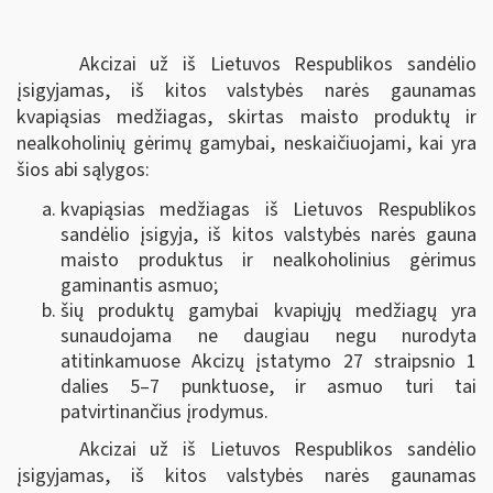
Akcizai už iš Lietuvos Respublikos sandėlio
įsigyjamas, iš kitos valstybės narės gaunamas
kvapiąsias medžiagas, skirtas maisto produktų ir
nealkoholinių gėrimų gamybai, neskaičiuojami, kai yra
šios abi sąlygos:
kvapiąsias medžiagas iš Lietuvos Respublikos
sandėlio įsigyja, iš kitos valstybės narės gauna
maisto produktus ir nealkoholinius gėrimus
gaminantis asmuo;
šių produktų gamybai kvapiųjų medžiagų yra
sunaudojama ne daugiau negu nurodyta
atitinkamuose Akcizų įstatymo 27 straipsnio 1
dalies 5–7 punktuose, ir asmuo turi tai
patvirtinančius įrodymus.
Akcizai už iš Lietuvos Respublikos sandėlio
įsigyjamas, iš kitos valstybės narės gaunamas