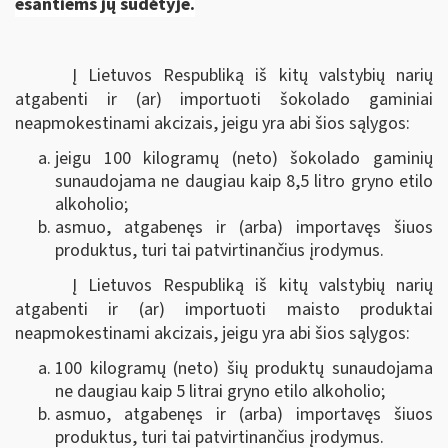
esantiems jų sudėtyje.
Į Lietuvos Respubliką iš kitų valstybių narių
atgabenti ir (ar) importuoti šokolado gaminiai
neapmokestinami akcizais, jeigu yra abi šios sąlygos:
jeigu 100 kilogramų (neto) šokolado gaminių
sunaudojama ne daugiau kaip 8,5 litro gryno etilo
alkoholio;
asmuo, atgabenęs ir (arba) importavęs šiuos
produktus, turi tai patvirtinančius įrodymus.
Į Lietuvos Respubliką iš kitų valstybių narių
atgabenti ir (ar) importuoti maisto produktai
neapmokestinami akcizais, jeigu yra abi šios sąlygos:
100 kilogramų (neto) šių produktų sunaudojama
ne daugiau kaip 5 litrai gryno etilo alkoholio;
asmuo, atgabenęs ir (arba) importavęs šiuos
produktus, turi tai patvirtinančius įrodymus.