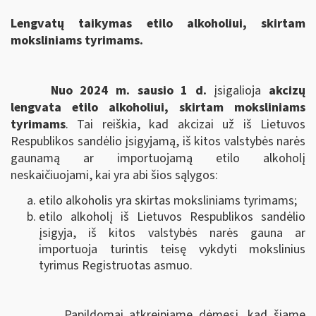
Lengvatų taikymas etilo alkoholiui, skirtam
moksliniams tyrimams.
Nuo 2024 m. sausio 1 d.
įsigalioja
akcizų
lengvata etilo alkoholiui, skirtam moksliniams
tyrimams
. Tai reiškia, kad akcizai už iš Lietuvos
Respublikos sandėlio įsigyjamą, iš kitos valstybės narės
gaunamą ar importuojamą etilo alkoholį
neskaičiuojami, kai yra abi šios sąlygos:
etilo alkoholis yra skirtas moksliniams tyrimams;
etilo alkoholį iš Lietuvos Respublikos sandėlio
įsigyja, iš kitos valstybės narės gauna ar
importuoja turintis teisę vykdyti mokslinius
tyrimus Registruotas asmuo.
Papildomai atkreipiame dėmesį, kad šiame