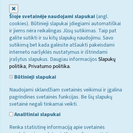
Uždaryti
Šioje svetainėje naudojami slapukai
(angl.
cookies). Būtinieji slapukai įdiegiami automatiškai
ir jiems nėra reikalingas Jūsų sutikimas. Taip pat
galite sutikti ir su kitų slapukų naudojimu. Savo
sutikimą bet kada galėsite atšaukti pakeisdami
interneto naršyklės nustatymus ir ištrindami
įrašytus slapukus. Daugiau informacijos
Slapukų
politika
;
Privatumo politika.
Būtinieji slapukai
Naudojami sklandžiam svetainės veikimui ir įgalina
pagrindines svetainės funkcijas. Be šių slapukų
svetainė negali tinkamai veikti.
Analitiniai slapukai
Renka statistinę informaciją apie svetainės