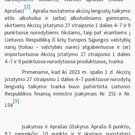
[2]
Aprašas)
. Aprašu nustatoma akcizų lengvatų taikymo
etilo alkoholiui ir (arba) alkoholiniams gėrimams,
skirtiems Akcizų įstatymo 27 straipsnio 1 dalies 4–7 ir 9
punktuose nurodytiems tikslams, taip pat esantiems į
Lietuvos Respubliką iš kitų Europos Sąjungos valstybių
narių (toliau – valstybės narės) atgabentuose ir (ar)
importuotuose Akcizų įstatymo 27 straipsnio 1 dalies
4–7 ir 9 punktuose nurodytuose produktuose, tvarka.
Primename, kad iki 2023 m. spalio 1 d. Akcizų
įstatymo 27 straipsnio 1 dalies 4–7 punktuose nurodytų
lengvatų taikymo tvarka buvo patvirtinta Lietuvos
Respublikos finansų ministro įsakymais Nr. 251 ir Nr.
[3]
154
.
Įsakymas ir Aprašas (išskyrus Aprašo 8 punkto,
9.2 papunkčio, 10 punkto ir V skyriaus nuostatas)