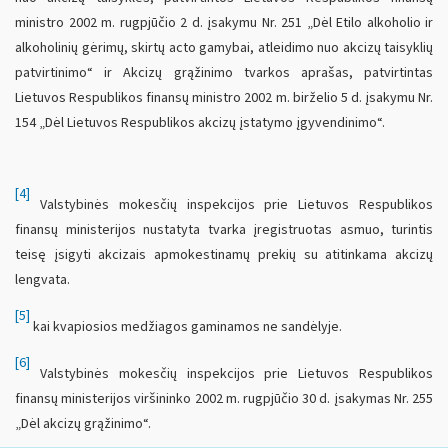
ministro 2002 m. rugpjūčio 2 d. įsakymu Nr. 251 „Dėl Etilo alkoholio ir
alkoholinių gėrimų, skirtų acto gamybai, atleidimo nuo akcizų taisyklių
patvirtinimo“ ir Akcizų grąžinimo tvarkos aprašas, patvirtintas
Lietuvos Respublikos finansų ministro 2002 m. birželio 5 d. įsakymu Nr.
154 „Dėl Lietuvos Respublikos akcizų įstatymo įgyvendinimo“.
[4]
Valstybinės mokesčių inspekcijos prie Lietuvos Respublikos
finansų ministerijos nustatyta tvarka įregistruotas asmuo, turintis
teisę įsigyti akcizais apmokestinamų prekių su atitinkama akcizų
lengvata.
[5]
kai kvapiosios medžiagos gaminamos ne sandėlyje.
[6]
Valstybinės mokesčių inspekcijos prie Lietuvos Respublikos
finansų ministerijos viršininko 2002 m. rugpjūčio 30 d. įsakymas Nr. 255
„Dėl akcizų grąžinimo“.