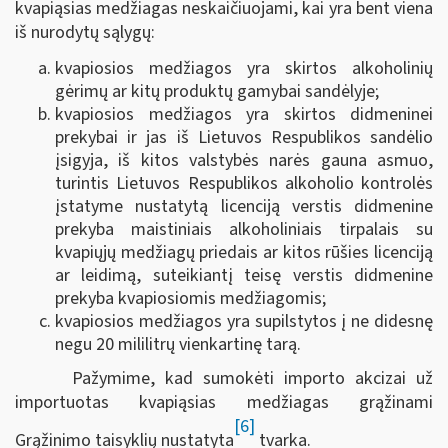
kvapiąsias medžiagas neskaičiuojami, kai yra bent viena
iš nurodytų sąlygų:
kvapiosios medžiagos yra skirtos alkoholinių
gėrimų ar kitų produktų gamybai sandėlyje;
kvapiosios medžiagos yra skirtos didmeninei
prekybai ir jas iš Lietuvos Respublikos sandėlio
įsigyja, iš kitos valstybės narės gauna asmuo,
turintis Lietuvos Respublikos alkoholio kontrolės
įstatyme nustatytą licenciją verstis didmenine
prekyba maistiniais alkoholiniais tirpalais su
kvapiųjų medžiagų priedais ar kitos rūšies licenciją
ar leidimą, suteikiantį teisę verstis didmenine
prekyba kvapiosiomis medžiagomis;
kvapiosios medžiagos yra supilstytos į ne didesnę
negu 20 mililitrų vienkartinę tarą.
Pažymime, kad sumokėti importo akcizai už
importuotas kvapiąsias medžiagas grąžinami
[6]
Grąžinimo taisyklių nustatyta
tvarka.