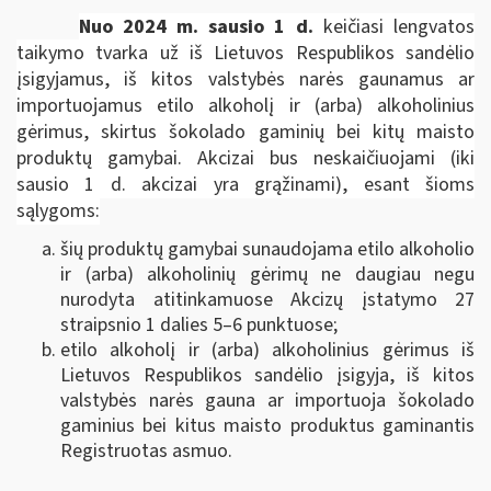
N
uo 2024 m. sausio 1 d.
keičiasi lengvatos
taikymo tvarka už iš Lietuvos Respublikos sandėlio
įsigyjamus, iš kitos valstybės narės gaunamus ar
importuojamus etilo alkoholį ir (arba) alkoholinius
gėrimus, skirtus šokolado gaminių bei kitų maisto
produktų gamybai. Akcizai bus neskaičiuojami (iki
sausio 1 d. akcizai yra grąžinami), esant šioms
sąlygoms:
šių produktų gamybai sunaudojama etilo alkoholio
ir (arba) alkoholinių gėrimų ne daugiau negu
nurodyta atitinkamuose Akcizų įstatymo 27
straipsnio 1 dalies 5–6 punktuose;
etilo alkoholį ir (arba) alkoholinius gėrimus iš
Lietuvos Respublikos sandėlio įsigyja, iš kitos
valstybės narės gauna ar importuoja šokolado
gaminius bei kitus maisto produktus gaminantis
Registruotas asmuo.