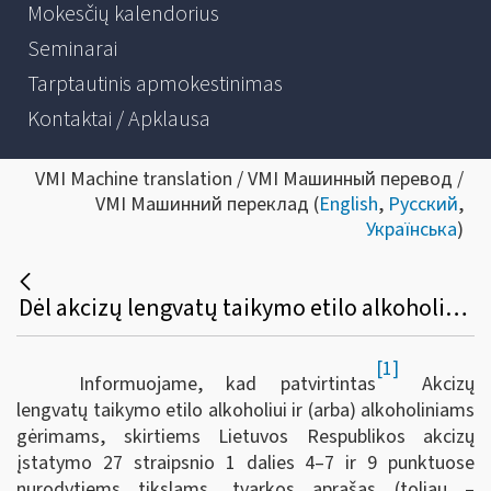
Mokesčių kalendorius
Seminarai
Tarptautinis apmokestinimas
Kontaktai / Apklausa
VMI Machine translation / VMI Машинный перевод /
VMI Машинний переклад (
English
,
Русский
,
Українська
)
Dėl akcizų lengvatų taikymo etilo alkoholiui ir (arba) alkoholiniams gėrimams, skirtiems Lietuvos Respublikos akcizų įstatymo 27 straipsnio 1 dalies 4–7 ir 9 punktuose nurodytiems tikslams, tvarkos aprašo patvirtinimo
[1]
Informuojame, kad patvirtintas
Akcizų
lengvatų taikymo etilo alkoholiui ir (arba) alkoholiniams
gėrimams, skirtiems Lietuvos Respublikos akcizų
įstatymo 27 straipsnio 1 dalies 4–7 ir 9 punktuose
nurodytiems tikslams, tvarkos aprašas (toliau –