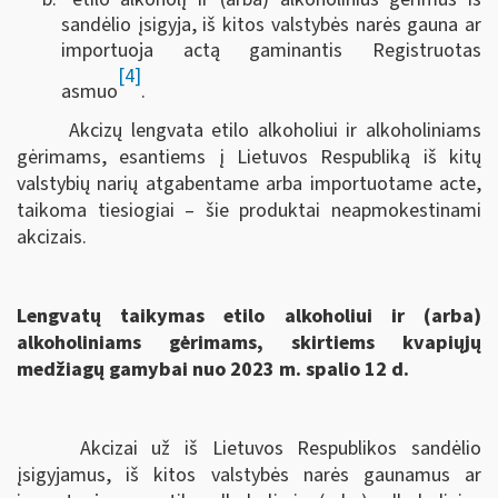
sandėlio įsigyja, iš kitos valstybės narės gauna ar
importuoja actą gaminantis Registruotas
[4]
asmuo
.
Akcizų lengvata etilo alkoholiui ir alkoholiniams
gėrimams, esantiems į Lietuvos Respubliką iš kitų
valstybių narių atgabentame arba importuotame acte,
taikoma tiesiogiai – šie produktai neapmokestinami
akcizais.
Lengvatų taikymas etilo alkoholiui ir (arba)
alkoholiniams gėrimams, skirtiems kvapiųjų
medžiagų gamybai nuo 2023 m. spalio 12 d.
Akcizai už iš Lietuvos Respublikos sandėlio
įsigyjamus, iš kitos valstybės narės gaunamus ar