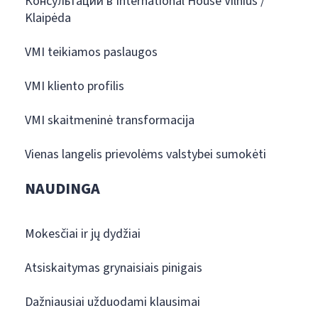
Консультации в International House Vilnius /
Klaipėda
VMI teikiamos paslaugos
VMI kliento profilis
VMI skaitmeninė transformacija
Vienas langelis prievolėms valstybei sumokėti
NAUDINGA
Mokesčiai ir jų dydžiai
Atsiskaitymas grynaisiais pinigais
Dažniausiai užduodami klausimai