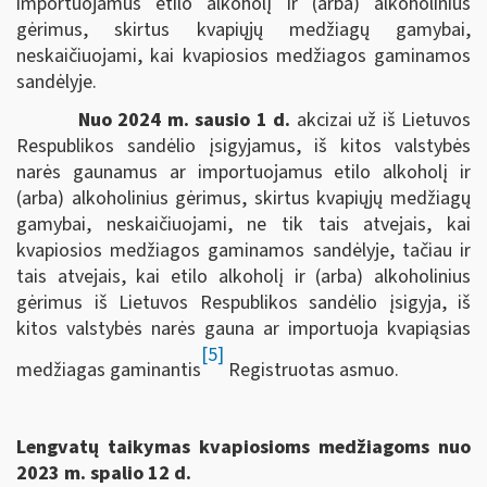
importuojamus etilo alkoholį ir (arba) alkoholinius
gėrimus, skirtus kvapiųjų medžiagų gamybai,
neskaičiuojami, kai kvapiosios medžiagos gaminamos
sandėlyje.
Nuo 2024 m. sausio 1 d.
akcizai už iš Lietuvos
Respublikos sandėlio įsigyjamus, iš kitos valstybės
narės gaunamus ar importuojamus etilo alkoholį ir
(arba) alkoholinius gėrimus, skirtus kvapiųjų medžiagų
gamybai, neskaičiuojami, ne tik tais atvejais, kai
kvapiosios medžiagos gaminamos sandėlyje, tačiau ir
tais atvejais, kai etilo alkoholį ir (arba) alkoholinius
gėrimus iš Lietuvos Respublikos sandėlio įsigyja, iš
kitos valstybės narės gauna ar importuoja kvapiąsias
[5]
medžiagas gaminantis
Registruotas asmuo.
Lengvatų taikymas kvapiosioms medžiagoms nuo
2023 m. spalio 12 d.