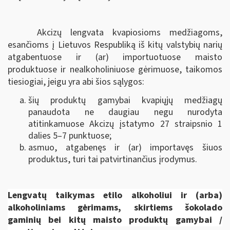
Akcizų lengvata kvapiosioms medžiagoms,
esančioms į Lietuvos Respubliką iš kitų valstybių narių
atgabentuose ir (ar) importuotuose maisto
produktuose ir nealkoholiniuose gėrimuose, taikomos
tiesiogiai, jeigu yra abi šios sąlygos:
šių produktų gamybai kvapiųjų medžiagų
panaudota ne daugiau negu nurodyta
atitinkamuose Akcizų įstatymo 27 straipsnio 1
dalies 5–7 punktuose;
asmuo, atgabenęs ir (ar) importavęs šiuos
produktus, turi tai patvirtinančius įrodymus.
Lengvatų taikymas
etilo alkoholiui ir (arba)
alkoholiniams gėrimams, skirtiems
šokolado
gaminių bei kitų maisto produktų gamybai
/