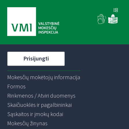
Prisijungti
Mokesčių mokėtojų informacija
Formos
Rinkmenos / Atviri duomenys
Skaičiuoklės ir pagalbininkai
Sąskaitos ir įmokų kodai
Mokesčių žinynas