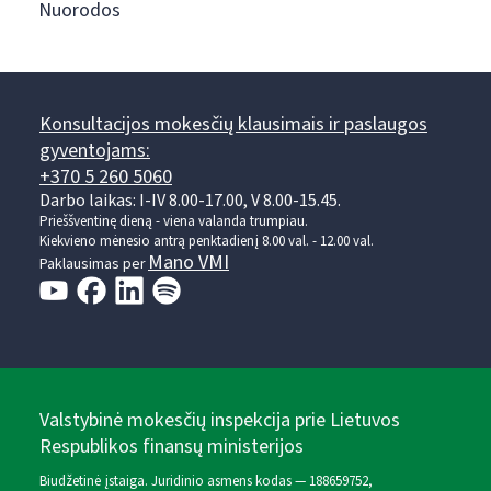
Nuorodos
Konsultacijos mokesčių klausimais ir paslaugos
gyventojams:
+370 5 260 5060
Darbo laikas: I-IV 8.00-17.00, V 8.00-15.45.
Prieššventinę dieną - viena valanda trumpiau.
Kiekvieno mėnesio antrą penktadienį 8.00 val. - 12.00 val.
Mano VMI
Paklausimas per
Valstybinė mokesčių inspekcija prie Lietuvos
Respublikos finansų ministerijos
Biudžetinė įstaiga. Juridinio asmens kodas — 188659752,