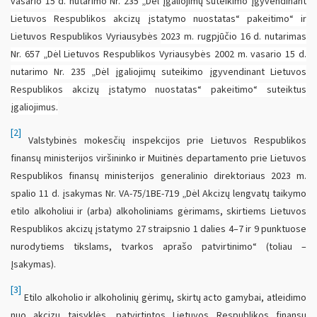
vasario 15 d. nutarimo Nr. 235 „Dėl įgaliojimų suteikimo įgyvendinant
Lietuvos Respublikos akcizų įstatymo nuostatas“ pakeitimo“ ir
Lietuvos Respublikos Vyriausybės
2023 m. rugpjūčio 16 d. nutarimas
Nr. 657 „Dėl Lietuvos Respublikos Vyriausybės 2002 m. vasario 15 d.
nutarimo Nr. 235 „Dėl įgaliojimų suteikimo įgyvendinant Lietuvos
Respublikos akcizų įstatymo nuostatas“ pakeitimo“ suteiktus
įgaliojimus.
[2]
Valstybinės mokesčių inspekcijos prie Lietuvos Respublikos
finansų ministerijos viršininko ir Muitinės departamento prie Lietuvos
Respublikos finansų ministerijos generalinio direktoriaus 2023 m.
spalio 11 d. įsakymas Nr. VA-75/1BE-719 „Dėl Akcizų lengvatų taikymo
etilo alkoholiui ir (arba) alkoholiniams gėrimams, skirtiems Lietuvos
Respublikos akcizų įstatymo 27 straipsnio 1 dalies 4–7 ir 9 punktuose
nurodytiems tikslams, tvarkos aprašo patvirtinimo“ (toliau –
Įsakymas).
[3]
Etilo alkoholio ir alkoholinių gėrimų, skirtų acto gamybai, atleidimo
nuo akcizų taisyklės, patvirtintos Lietuvos Respublikos finansų