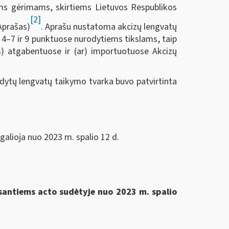
iams gėrimams, skirtiems Lietuvos Respublikos
[2]
Aprašas)
. Aprašu nustatoma akcizų lengvatų
s 4–7 ir 9 punktuose nurodytiems tikslams, taip
ės) atgabentuose ir (ar) importuotuose Akcizų
odytų lengvatų taikymo tvarka buvo patvirtinta
galioja nuo 2023 m. spalio 12 d.
esantiems acto sudėtyje nuo 2023 m. spalio