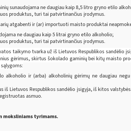
nių sunaudojama ne daugiau kaip 8,5 litro gryno etilo alkoh
uos produktus, turi tai patvirtinančius įrodymus.
 narių atgabenti ir (ar) importuoti maisto produktai neapmokes
jama ne daugiau kaip 5 litrai gryno etilo alkoholio;
uos produktus, turi tai patvirtinančius įrodymus.
gvatos taikymo tvarka už iš Lietuvos Respublikos sandėlio įs
linius gėrimus, skirtus šokolado gaminių bei kitų maisto pro
s sąlygoms:
o alkoholio ir (arba) alkoholinių gėrimų ne daugiau neg
imus iš Lietuvos Respublikos sandėlio įsigyja, iš kitos valst
Registruotas asmuo.
am moksliniams tyrimams.