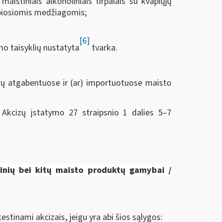
istiniais alkoholiniais tirpalais su kvapiųjų
vapiosiomis medžiagomis;
[6]
o taisyklių nustatyta
tvarka.
ių atgabentuose ir (ar) importuotuose maisto
kcizų įstatymo 27 straipsnio 1 dalies 5–7
nių bei kitų maisto produktų gamybai
/
stinami akcizais, jeigu yra abi šios sąlygos: