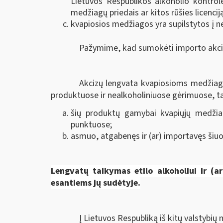
Lietuvos Respublikos alkoholio kontrolė
medžiagų priedais ar kitos rūšies licenci
kvapiosios medžiagos yra supilstytos į ne
Pažymime, kad sumokėti importo akciz
Akcizų lengvata kvapiosioms medžiago
produktuose ir nealkoholiniuose gėrimuose, tai
šių produktų gamybai kvapiųjų medžia
punktuose;
asmuo, atgabenęs ir (ar) importavęs šiuos
Lengvatų taikymas
etilo alkoholiui ir (
esantiems jų sudėtyje.
Į Lietuvos Respubliką iš kitų valstybių