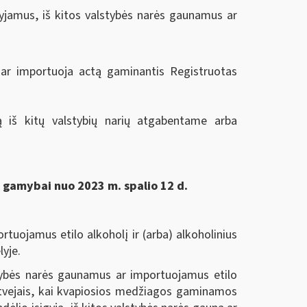
gyjamus, iš kitos valstybės narės gaunamus ar
na ar importuoja actą gaminantis Registruotas
ą iš kitų valstybių narių atgabentame arba
ų gamybai nuo 2023 m. spalio 12 d.
tuojamus etilo alkoholį ir (arba) alkoholinius
yje.
stybės narės gaunamus ar importuojamus etilo
 atvejais, kai kvapiosios medžiagos gaminamos