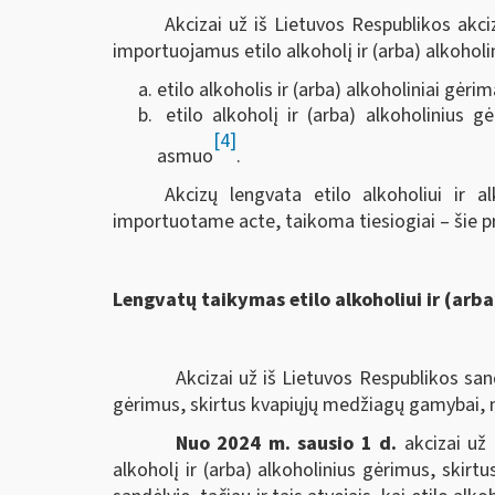
Akcizai už iš Lietuvos Respublikos akc
importuojamus etilo alkoholį ir (arba) alkoholi
etilo alkoholis ir (arba) alkoholiniai gėri
etilo alkoholį ir (arba) alkoholinius 
[4]
asmuo
.
Akcizų lengvata etilo alkoholiui ir 
importuotame acte, taikoma tiesiogiai – šie 
Lengvatų taikymas etilo alkoholiui ir (ar
Akcizai už iš Lietuvos Respublikos san
gėrimus, skirtus kvapiųjų medžiagų gamybai, 
Nuo 2024 m. sausio 1 d.
akcizai už 
alkoholį ir (arba) alkoholinius gėrimus, ski