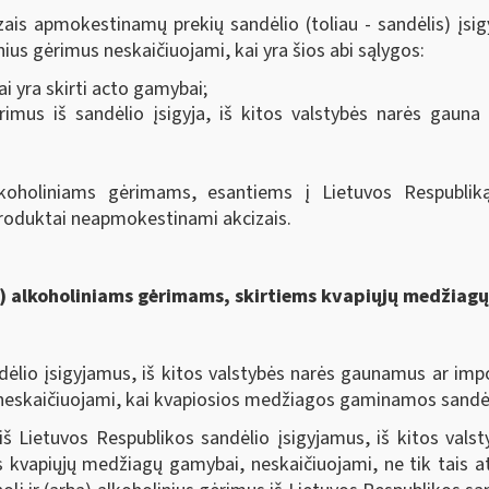
izais apmokestinamų prekių sandėlio (toliau - sandėlis) įsi
nius gėrimus neskaičiuojami, kai yra šios abi sąlygos:
mai yra skirti acto gamybai;
gėrimus iš sandėlio įsigyja, iš kitos valstybės narės gau
alkoholiniams gėrimams, esantiems į Lietuvos Respublik
produktai neapmokestinami akcizais.
ba) alkoholiniams gėrimams, skirtiems kvapiųjų medžiag
dėlio įsigyjamus, iš kitos valstybės narės gaunamus ar impor
neskaičiuojami, kai kvapiosios medžiagos gaminamos sandėl
iš Lietuvos Respublikos sandėlio įsigyjamus, iš kitos val
rtus kvapiųjų medžiagų gamybai, neskaičiuojami, ne tik tais