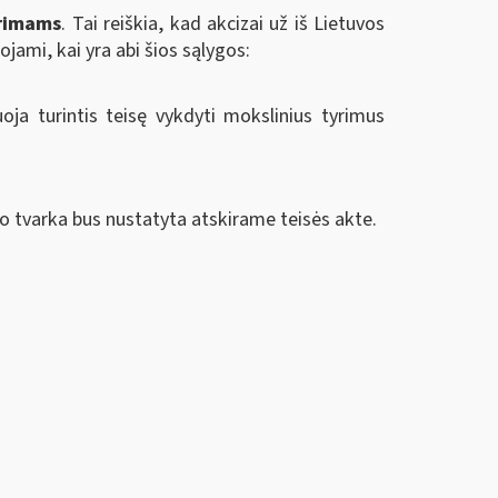
yrimams
. Tai reiškia, kad akcizai už iš Lietuvos
jami, kai yra abi šios sąlygos:
oja turintis teisę vykdyti mokslinius tyrimus
 tvarka bus nustatyta atskirame teisės akte.