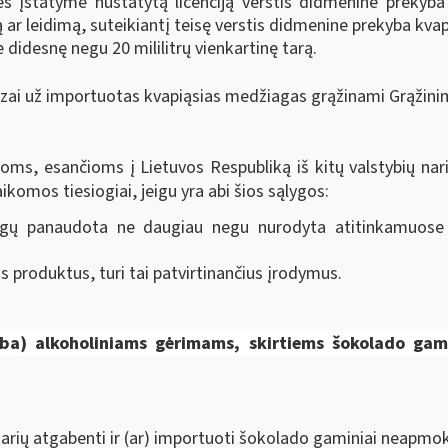
s įstatyme nustatytą licenciją verstis didmenine prekyba ma
ją ar leidimą, suteikiantį teisę verstis didmenine prekyba k
 didesnę negu 20 mililitrų vienkartinę tarą.
ai už importuotas kvapiąsias medžiagas grąžinami Grąžinim
ms, esančioms į Lietuvos Respubliką iš kitų valstybių nar
komos tiesiogiai, jeigu yra abi šios sąlygos:
gų panaudota ne daugiau negu nurodyta atitinkamuose A
 produktus, turi tai patvirtinančius įrodymus.
arba) alkoholiniams gėrimams, skirtiems
šokolado gami
 narių atgabenti ir (ar) importuoti šokolado gaminiai neapmoke