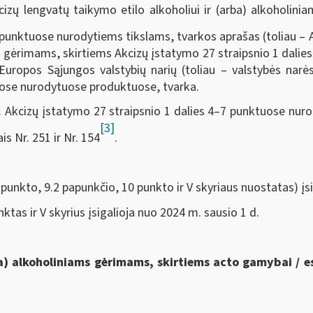
izų lengvatų taikymo etilo alkoholiui ir (arba) alkoholin
9 punktuose nurodytiems tikslams, tvarkos aprašas (toliau – 
ms gėrimams, skirtiems Akcizų įstatymo 27 straipsnio 1 dalie
Europos Sąjungos valstybių narių (toliau – valstybės nar
tuose nurodytuose produktuose, tvarka.
. Akcizų įstatymo 27 straipsnio 1 dalies 4–7 punktuose nur
[3]
s Nr. 251 ir Nr. 154
.
punkto, 9.2 papunkčio, 10 punkto ir V skyriaus nuostatas) įsi
ktas ir V skyrius įsigalioja nuo 2024 m. sausio 1 d.
ba) alkoholiniams gėrimams, skirtiems acto gamybai / 