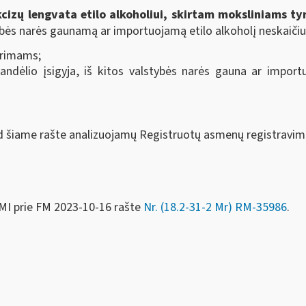
kcizų lengvata etilo alkoholiui, skirtam moksliniams t
ybės narės gaunamą ar importuojamą etilo alkoholį neskaičiuo
tyrimams;
sandėlio įsigyja, iš kitos valstybės narės gauna ar importu
 šiame rašte analizuojamų Registruotų asmenų registravimo
MI prie FM
2023-10-16 rašte
Nr. (18.2-31-2 Mr) RM-35986
.