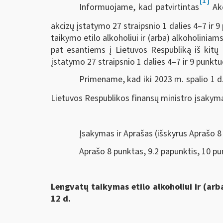
[1]
Informuojame, kad patvirtintas
Akc
akcizų įstatymo 27 straipsnio 1 dalies 4–7 ir 
taikymo etilo alkoholiui ir (arba) alkoholinia
pat esantiems į Lietuvos Respubliką iš kitų 
įstatymo 27 straipsnio 1 dalies 4–7 ir 9 punk
Primename, kad iki 2023 m. spalio 1 d
Lietuvos Respublikos finansų ministro įsakymai
Įsakymas ir Aprašas (išskyrus Aprašo 8 
Aprašo 8 punktas, 9.2 papunktis, 10 pun
Lengvatų taikymas etilo alkoholiui ir (ar
12 d.