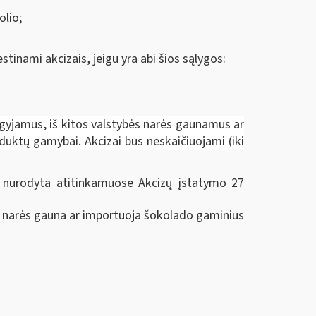
olio;
tinami akcizais, jeigu yra abi šios sąlygos:
igyjamus, iš kitos valstybės narės gaunamus ar
duktų gamybai. Akcizai bus neskaičiuojami (iki
u nurodyta atitinkamuose Akcizų įstatymo 27
ybės narės gauna ar importuoja šokolado gaminius