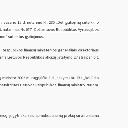
 vasario 15 d. nutarimo Nr. 235 „Dėl įgaliojimų suteikimo
d. nutarimas Nr. 657 „Dėl Lietuvos Respublikos Vyriausybės
mo“ suteiktus įgaliojimus.
 Respublikos finansų ministerijos generalinio direktoriaus
tiems Lietuvos Respublikos akcizų įstatymo 27 straipsnio 1
ų ministro 2002 m. rugpjūčio 2 d. įsakymu Nr. 251 „Dėl Etilo
 patvirtintas Lietuvos Respublikos finansų ministro 2002 m.
teisę įsigyti akcizais apmokestinamų prekių su atitinkama