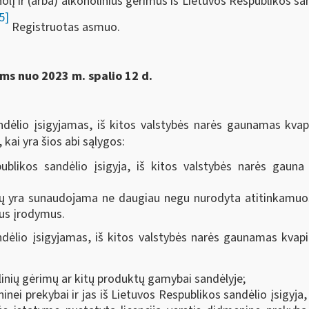
koholį ir (arba) alkoholinius gėrimus iš Lietuvos Respublikos sa
5]
Registruotas asmuo.
s nuo 2023 m. spalio 12 d.
andėlio įsigyjamas, iš kitos valstybės narės gaunamas kva
kai yra šios abi sąlygos:
ublikos sandėlio įsigyja, iš kitos valstybės narės gauna
ų yra sunaudojama ne daugiau negu nurodyta atitinkamuose
ius įrodymus.
ndėlio įsigyjamas, iš kitos valstybės narės gaunamas kvap
inių gėrimų ar kitų produktų gamybai sandėlyje;
ei prekybai ir jas iš Lietuvos Respublikos sandėlio įsigyja,