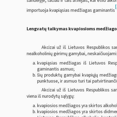
sandėlyje, tačiau ir tais atvejais, kai etilo al
[
importuoja kvapiąsias medžiagas gaminantis
Lengvatų taikymas kvapiosioms medžiagom
Akcizai už iš Lietuvos Respublikos s
nealkoholinių gėrimų gamybai, neskaičiuojami, 
kvapiąsias medžiagas iš Lietuvos Resp
gaminantis asmuo;
šių produktų gamybai kvapiųjų medžiag
punktuose, ir asmuo turi tai patvirtinanč
Akcizai už iš Lietuvos Respublikos sa
viena iš nurodytų sąlygų:
kvapiosios medžiagos yra skirtos alkohol
kvapiosios medžiagos yra skirtos didmenin