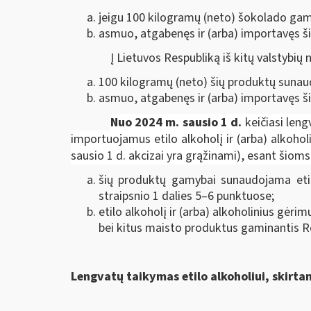
jeigu 100 kilogramų (neto) šokolado gami
asmuo, atgabenęs ir (arba) importavęs ši
Į Lietuvos Respubliką iš kitų valstybių
100 kilogramų (neto) šių produktų sunaudo
asmuo, atgabenęs ir (arba) importavęs ši
N
uo 2024 m. sausio 1 d.
keičiasi len
importuojamus etilo alkoholį ir (arba) alkoho
sausio 1 d. akcizai yra grąžinami), esant šiom
šių produktų gamybai sunaudojama etil
straipsnio 1 dalies 5–6 punktuose;
etilo alkoholį ir (arba) alkoholinius gėr
bei kitus maisto produktus gaminantis 
Lengvatų taikymas etilo alkoholiui, skirt