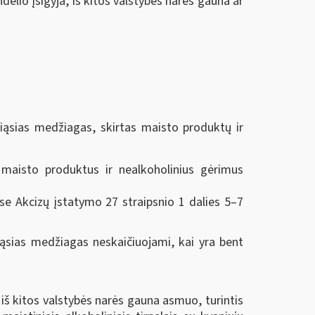
ndėlio įsigyja, iš kitos valstybės narės gauna ar
piąsias medžiagas, skirtas maisto produktų ir
 maisto produktus ir nealkoholinius gėrimus
 Akcizų įstatymo 27 straipsnio 1 dalies 5–7
iąsias medžiagas neskaičiuojami, kai yra bent
 iš kitos valstybės narės gauna asmuo, turintis