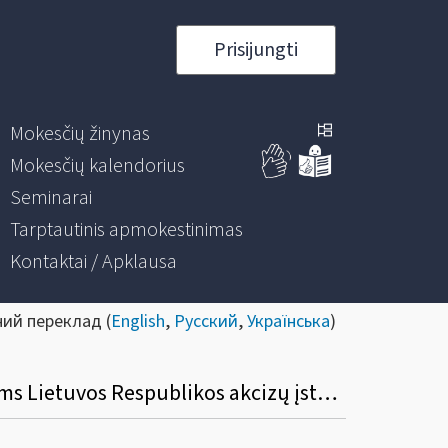
Prisijungti
Mokesčių žinynas
Mokesčių kalendorius
Seminarai
Tarptautinis apmokestinimas
Kontaktai / Apklausa
ний переклад (
English
,
Русский
,
Українська
)
Dėl akcizų lengvatų taikymo etilo alkoholiui ir (arba) alkoholiniams gėrimams, skirtiems Lietuvos Respublikos akcizų įstatymo 27 straipsnio 1 dalies 4–7 ir 9 punktuose nurodytiems tikslams, tvarkos aprašo patvirtinimo