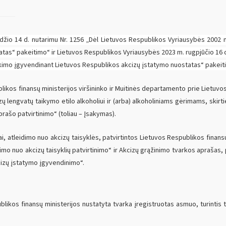
žio 14 d. nutarimu Nr. 1256 „Dėl Lietuvos Respublikos Vyriausybės 2002 m.
atas“ pakeitimo“ ir
Lietuvos Respublikos Vyriausybės
2023 m. rugpjūčio 16 
eikimo įgyvendinant Lietuvos Respublikos akcizų įstatymo nuostatas“ pakeiti
kos finansų ministerijos viršininko ir Muitinės departamento prie Lietuvos
zų lengvatų taikymo etilo alkoholiui ir (arba) alkoholiniams gėrimams, skir
rašo patvirtinimo“ (toliau – Įsakymas).
ai, atleidimo nuo akcizų taisyklės, patvirtintos Lietuvos Respublikos finans
idimo nuo akcizų taisyklių patvirtinimo“ ir Akcizų grąžinimo tvarkos aprašas,
cizų įstatymo įgyvendinimo“.
ikos finansų ministerijos nustatyta tvarka įregistruotas asmuo, turintis 