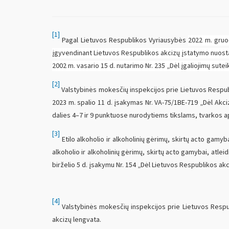
[1]
Pagal Lietuvos Respublikos Vyriausybės
2022 m. gruod
įgyvendinant Lietuvos Respublikos akcizų įstatymo nuost
2002 m. vasario 15 d. nutarimo Nr. 235 „Dėl įgaliojimų sut
[2]
Valstybinės mokesčių inspekcijos prie Lietuvos Respubli
2023 m. spalio 11 d. įsakymas Nr. VA-75/1BE-719 „Dėl Akci
dalies 4–7 ir 9 punktuose nurodytiems tikslams, tvarkos ap
[3]
Etilo alkoholio ir alkoholinių gėrimų, skirtų acto gamyb
alkoholio ir alkoholinių gėrimų, skirtų acto gamybai, atle
birželio 5 d. įsakymu Nr. 154 „Dėl Lietuvos Respublikos ak
[4]
Valstybinės mokesčių inspekcijos prie Lietuvos Respubl
akcizų lengvata.