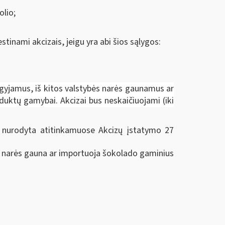
olio;
tinami akcizais, jeigu yra abi šios sąlygos:
igyjamus, iš kitos valstybės narės gaunamus ar
duktų gamybai. Akcizai bus neskaičiuojami (iki
u nurodyta atitinkamuose Akcizų įstatymo 27
ybės narės gauna ar importuoja šokolado gaminius