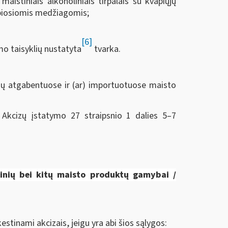
istiniais alkoholiniais tirpalais su kvapiųjų
vapiosiomis medžiagomis;
[6]
o taisyklių nustatyta
tvarka.
ių atgabentuose ir (ar) importuotuose maisto
kcizų įstatymo 27 straipsnio 1 dalies 5–7
nių bei kitų maisto produktų gamybai
/
stinami akcizais, jeigu yra abi šios sąlygos: