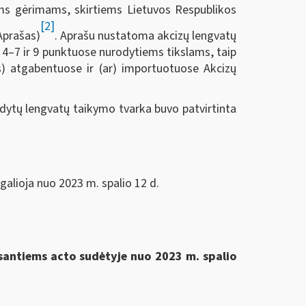
iams gėrimams, skirtiems Lietuvos Respublikos
[2]
Aprašas)
. Aprašu nustatoma akcizų lengvatų
s 4–7 ir 9 punktuose nurodytiems tikslams, taip
ės) atgabentuose ir (ar) importuotuose Akcizų
odytų lengvatų taikymo tvarka buvo patvirtinta
galioja nuo 2023 m. spalio 12 d.
esantiems acto sudėtyje nuo 2023 m. spalio