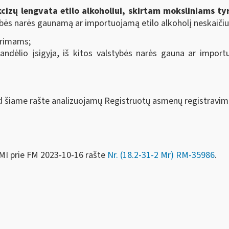
kcizų lengvata etilo alkoholiui, skirtam moksliniams t
ybės narės gaunamą ar importuojamą etilo alkoholį neskaičiuo
tyrimams;
sandėlio įsigyja, iš kitos valstybės narės gauna ar importu
 šiame rašte analizuojamų Registruotų asmenų registravimo
MI prie FM
2023-10-16 rašte
Nr. (18.2-31-2 Mr) RM-35986
.