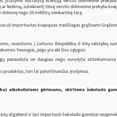
s įstatyme nustatytą licenciją verstis didmenine prekyba ma
ją ar leidimą, suteikiantį teisę verstis didmenine prekyba k
 didesnę negu 20 mililitrų vienkartinę tarą.
ai už importuotas kvapiąsias medžiagas grąžinami Grąžinim
ms, esančioms į Lietuvos Respubliką iš kitų valstybių nar
komos tiesiogiai, jeigu yra abi šios sąlygos:
gų panaudota ne daugiau negu nurodyta atitinkamuose A
 produktus, turi tai patvirtinančius įrodymus.
arba) alkoholiniams gėrimams, skirtiems
šokolado gami
 narių atgabenti ir (ar) importuoti šokolado gaminiai neapmoke