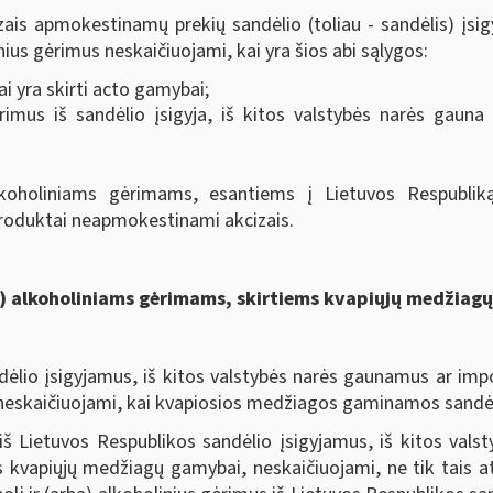
izais apmokestinamų prekių sandėlio (toliau - sandėlis) įsi
nius gėrimus neskaičiuojami, kai yra šios abi sąlygos:
mai yra skirti acto gamybai;
gėrimus iš sandėlio įsigyja, iš kitos valstybės narės gau
alkoholiniams gėrimams, esantiems į Lietuvos Respublik
produktai neapmokestinami akcizais.
ba) alkoholiniams gėrimams, skirtiems kvapiųjų medžiag
dėlio įsigyjamus, iš kitos valstybės narės gaunamus ar impor
neskaičiuojami, kai kvapiosios medžiagos gaminamos sandėl
iš Lietuvos Respublikos sandėlio įsigyjamus, iš kitos val
rtus kvapiųjų medžiagų gamybai, neskaičiuojami, ne tik tais