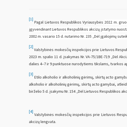
[1]
Pagal Lietuvos Respublikos Vyriausybės
2022 m. gruod
įgyvendinant Lietuvos Respublikos akcizų įstatymo nuost
2002 m. vasario 15 d. nutarimo Nr. 235 „Dėl įgaliojimų sut
[2]
Valstybinės mokesčių inspekcijos prie Lietuvos Respubli
2023 m. spalio 11 d. įsakymas Nr. VA-75/1BE-719 „Dėl Akci
dalies 4–7 ir 9 punktuose nurodytiems tikslams, tvarkos ap
[3]
Etilo alkoholio ir alkoholinių gėrimų, skirtų acto gamyb
alkoholio ir alkoholinių gėrimų, skirtų acto gamybai, atle
birželio 5 d. įsakymu Nr. 154 „Dėl Lietuvos Respublikos ak
[4]
Valstybinės mokesčių inspekcijos prie Lietuvos Respubl
akcizų lengvata.