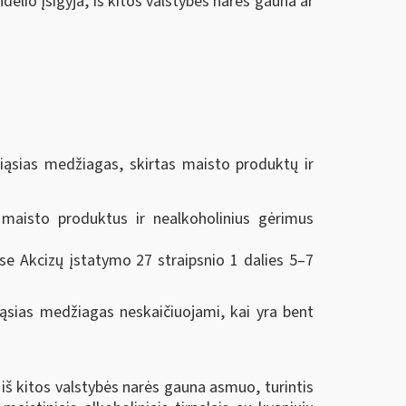
ndėlio įsigyja, iš kitos valstybės narės gauna ar
piąsias medžiagas, skirtas maisto produktų ir
 maisto produktus ir nealkoholinius gėrimus
 Akcizų įstatymo 27 straipsnio 1 dalies 5–7
iąsias medžiagas neskaičiuojami, kai yra bent
 iš kitos valstybės narės gauna asmuo, turintis