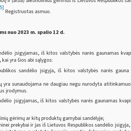
koholį ir (arba) alkoholinius gėrimus iš Lietuvos Respublikos sa
5]
Registruotas asmuo.
s nuo 2023 m. spalio 12 d.
andėlio įsigyjamas, iš kitos valstybės narės gaunamas kva
kai yra šios abi sąlygos:
ublikos sandėlio įsigyja, iš kitos valstybės narės gauna
ų yra sunaudojama ne daugiau negu nurodyta atitinkamuose
ius įrodymus.
ndėlio įsigyjamas, iš kitos valstybės narės gaunamas kvap
inių gėrimų ar kitų produktų gamybai sandėlyje;
ei prekybai ir jas iš Lietuvos Respublikos sandėlio įsigyja,