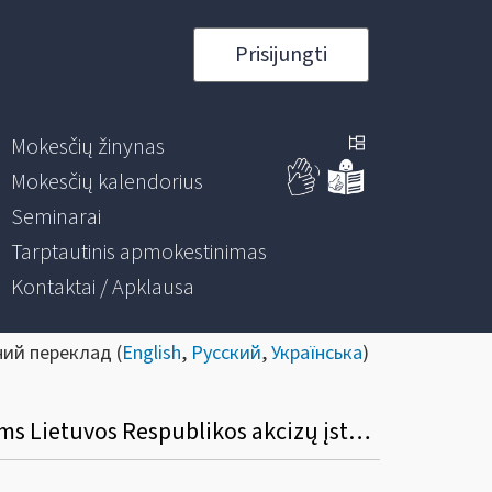
Prisijungti
Mokesčių žinynas
Mokesčių kalendorius
Seminarai
Tarptautinis apmokestinimas
Kontaktai / Apklausa
ний переклад (
English
,
Русский
,
Українська
)
Dėl akcizų lengvatų taikymo etilo alkoholiui ir (arba) alkoholiniams gėrimams, skirtiems Lietuvos Respublikos akcizų įstatymo 27 straipsnio 1 dalies 4–7 ir 9 punktuose nurodytiems tikslams, tvarkos aprašo patvirtinimo