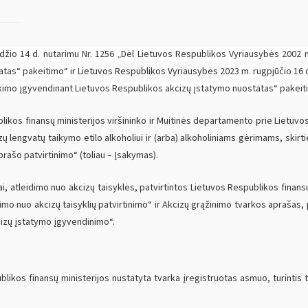
žio 14 d. nutarimu Nr. 1256 „Dėl Lietuvos Respublikos Vyriausybės 2002 m.
atas“ pakeitimo“ ir
Lietuvos Respublikos Vyriausybės
2023 m. rugpjūčio 16 
eikimo įgyvendinant Lietuvos Respublikos akcizų įstatymo nuostatas“ pakeiti
kos finansų ministerijos viršininko ir Muitinės departamento prie Lietuvos
zų lengvatų taikymo etilo alkoholiui ir (arba) alkoholiniams gėrimams, skir
rašo patvirtinimo“ (toliau – Įsakymas).
ai, atleidimo nuo akcizų taisyklės, patvirtintos Lietuvos Respublikos finans
idimo nuo akcizų taisyklių patvirtinimo“ ir Akcizų grąžinimo tvarkos aprašas,
cizų įstatymo įgyvendinimo“.
ikos finansų ministerijos nustatyta tvarka įregistruotas asmuo, turintis 