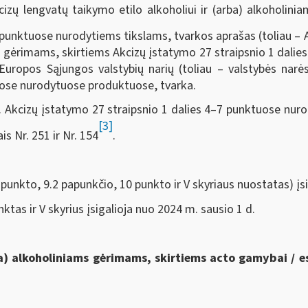
izų lengvatų taikymo etilo alkoholiui ir (arba) alkoholin
9 punktuose nurodytiems tikslams, tvarkos aprašas (toliau – 
ms gėrimams, skirtiems Akcizų įstatymo 27 straipsnio 1 dalie
Europos Sąjungos valstybių narių (toliau – valstybės nar
tuose nurodytuose produktuose, tvarka.
. Akcizų įstatymo 27 straipsnio 1 dalies 4–7 punktuose nur
[3]
s Nr. 251 ir Nr. 154
.
punkto, 9.2 papunkčio, 10 punkto ir V skyriaus nuostatas) įsi
ktas ir V skyrius įsigalioja nuo 2024 m. sausio 1 d.
ba) alkoholiniams gėrimams, skirtiems acto gamybai / 