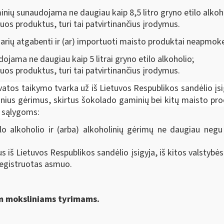
nių sunaudojama ne daugiau kaip 8,5 litro gryno etilo alkoh
uos produktus, turi tai patvirtinančius įrodymus.
 narių atgabenti ir (ar) importuoti maisto produktai neapmokes
jama ne daugiau kaip 5 litrai gryno etilo alkoholio;
uos produktus, turi tai patvirtinančius įrodymus.
gvatos taikymo tvarka už iš Lietuvos Respublikos sandėlio įs
linius gėrimus, skirtus šokolado gaminių bei kitų maisto pro
s sąlygoms:
o alkoholio ir (arba) alkoholinių gėrimų ne daugiau neg
imus iš Lietuvos Respublikos sandėlio įsigyja, iš kitos valst
Registruotas asmuo.
am moksliniams tyrimams.