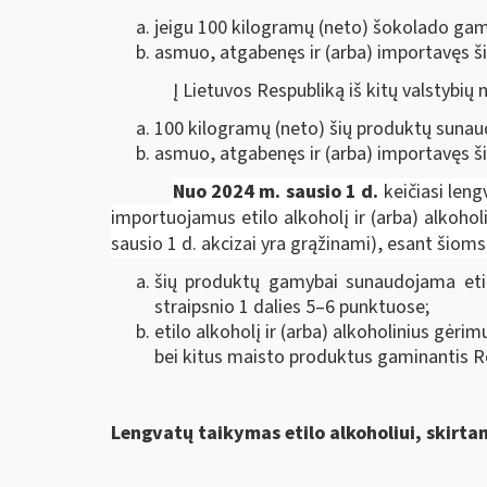
jeigu 100 kilogramų (neto) šokolado gami
asmuo, atgabenęs ir (arba) importavęs ši
Į Lietuvos Respubliką iš kitų valstybių
100 kilogramų (neto) šių produktų sunaudo
asmuo, atgabenęs ir (arba) importavęs ši
N
uo 2024 m. sausio 1 d.
keičiasi len
importuojamus etilo alkoholį ir (arba) alkoho
sausio 1 d. akcizai yra grąžinami), esant šiom
šių produktų gamybai sunaudojama etil
straipsnio 1 dalies 5–6 punktuose;
etilo alkoholį ir (arba) alkoholinius gėr
bei kitus maisto produktus gaminantis 
Lengvatų taikymas etilo alkoholiui, skirt