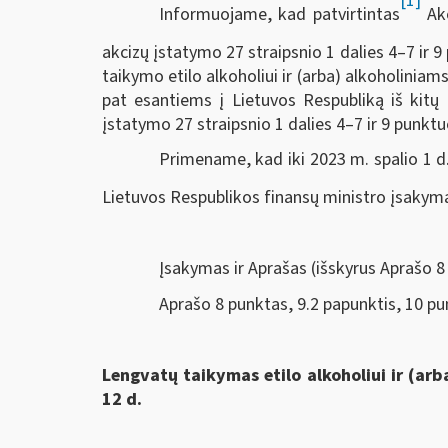
[1]
Informuojame, kad patvirtintas
Akc
akcizų įstatymo 27 straipsnio 1 dalies 4–7 ir 
taikymo etilo alkoholiui ir (arba) alkoholinia
pat esantiems į Lietuvos Respubliką iš kitų 
įstatymo 27 straipsnio 1 dalies 4–7 ir 9 punk
Primename, kad iki 2023 m. spalio 1 d
Lietuvos Respublikos finansų ministro įsakymai
Įsakymas ir Aprašas (išskyrus Aprašo 8 
Aprašo 8 punktas, 9.2 papunktis, 10 pun
Lengvatų taikymas etilo alkoholiui ir (ar
12 d.