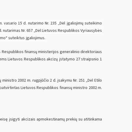
 vasario 15 d. nutarimo Nr. 235 „Dėl įgaliojimų suteikimo
d. nutarimas Nr. 657 „Dėl Lietuvos Respublikos Vyriausybės
mo“ suteiktus įgaliojimus.
 Respublikos finansų ministerijos generalinio direktoriaus
tiems Lietuvos Respublikos akcizų įstatymo 27 straipsnio 1
ų ministro 2002 m. rugpjūčio 2 d. įsakymu Nr. 251 „Dėl Etilo
 patvirtintas Lietuvos Respublikos finansų ministro 2002 m.
teisę įsigyti akcizais apmokestinamų prekių su atitinkama