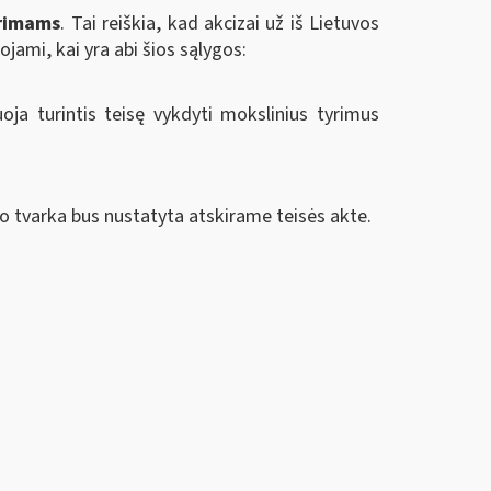
yrimams
. Tai reiškia, kad akcizai už iš Lietuvos
jami, kai yra abi šios sąlygos:
oja turintis teisę vykdyti mokslinius tyrimus
 tvarka bus nustatyta atskirame teisės akte.