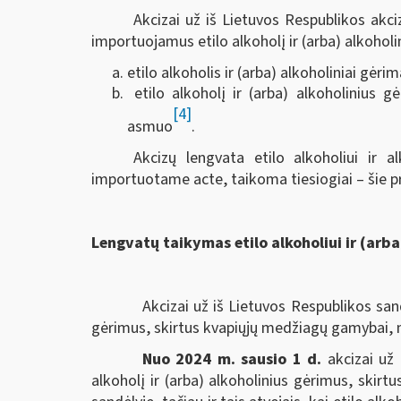
Akcizai už iš Lietuvos Respublikos akc
importuojamus etilo alkoholį ir (arba) alkoholi
etilo alkoholis ir (arba) alkoholiniai gėri
etilo alkoholį ir (arba) alkoholinius 
[4]
asmuo
.
Akcizų lengvata etilo alkoholiui ir 
importuotame acte, taikoma tiesiogiai – šie 
Lengvatų taikymas etilo alkoholiui ir (ar
Akcizai už iš Lietuvos Respublikos san
gėrimus, skirtus kvapiųjų medžiagų gamybai, 
Nuo 2024 m. sausio 1 d.
akcizai už 
alkoholį ir (arba) alkoholinius gėrimus, ski