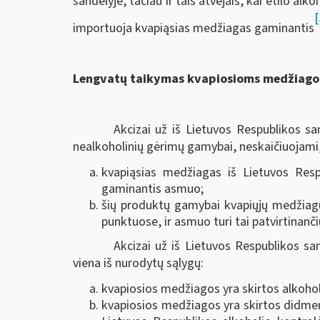
sandėlyje, tačiau ir tais atvejais, kai etilo al
[
importuoja kvapiąsias medžiagas gaminantis
Lengvatų taikymas kvapiosioms medžiagom
Akcizai už iš Lietuvos Respublikos s
nealkoholinių gėrimų gamybai, neskaičiuojami, 
kvapiąsias medžiagas iš Lietuvos Resp
gaminantis asmuo;
šių produktų gamybai kvapiųjų medžiag
punktuose, ir asmuo turi tai patvirtinanč
Akcizai už iš Lietuvos Respublikos sa
viena iš nurodytų sąlygų:
kvapiosios medžiagos yra skirtos alkohol
kvapiosios medžiagos yra skirtos didmenin