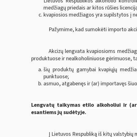
Lietuvos Respublikos alkoholio kontrolė
medžiagų priedais ar kitos rūšies licenci
kvapiosios medžiagos yra supilstytos į ne
Pažymime, kad sumokėti importo akciz
Akcizų lengvata kvapiosioms medžiago
produktuose ir nealkoholiniuose gėrimuose, tai
šių produktų gamybai kvapiųjų medžia
punktuose;
asmuo, atgabenęs ir (ar) importavęs šiuos
Lengvatų taikymas
etilo alkoholiui ir (
esantiems jų sudėtyje.
Į Lietuvos Respubliką iš kitų valstybių