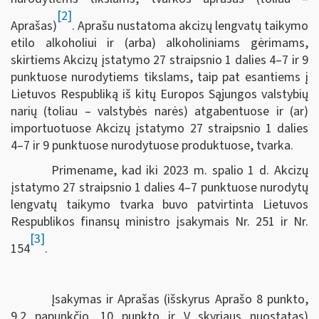
[2]
Aprašas)
. Aprašu nustatoma akcizų lengvatų taikymo
etilo alkoholiui ir (arba) alkoholiniams gėrimams,
skirtiems Akcizų įstatymo 27 straipsnio 1 dalies 4–7 ir 9
punktuose nurodytiems tikslams, taip pat esantiems į
Lietuvos Respubliką iš kitų Europos Sąjungos valstybių
narių (toliau – valstybės narės) atgabentuose ir (ar)
importuotuose Akcizų įstatymo 27 straipsnio 1 dalies
4–7 ir 9 punktuose nurodytuose produktuose, tvarka.
Primename, kad iki 2023 m. spalio 1 d. Akcizų
įstatymo 27 straipsnio 1 dalies 4–7 punktuose nurodytų
lengvatų taikymo tvarka buvo patvirtinta Lietuvos
Respublikos finansų ministro įsakymais Nr. 251 ir Nr.
[3]
154
.
Įsakymas ir Aprašas (išskyrus Aprašo 8 punkto,
9.2 papunkčio, 10 punkto ir V skyriaus nuostatas)