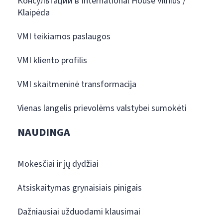
Консультации в International House Vilnius /
Klaipėda
VMI teikiamos paslaugos
VMI kliento profilis
VMI skaitmeninė transformacija
Vienas langelis prievolėms valstybei sumokėti
NAUDINGA
Mokesčiai ir jų dydžiai
Atsiskaitymas grynaisiais pinigais
Dažniausiai užduodami klausimai