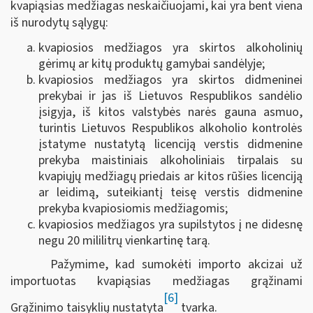
kvapiąsias medžiagas neskaičiuojami, kai yra bent viena
iš nurodytų sąlygų:
kvapiosios medžiagos yra skirtos alkoholinių
gėrimų ar kitų produktų gamybai sandėlyje;
kvapiosios medžiagos yra skirtos didmeninei
prekybai ir jas iš Lietuvos Respublikos sandėlio
įsigyja, iš kitos valstybės narės gauna asmuo,
turintis Lietuvos Respublikos alkoholio kontrolės
įstatyme nustatytą licenciją verstis didmenine
prekyba maistiniais alkoholiniais tirpalais su
kvapiųjų medžiagų priedais ar kitos rūšies licenciją
ar leidimą, suteikiantį teisę verstis didmenine
prekyba kvapiosiomis medžiagomis;
kvapiosios medžiagos yra supilstytos į ne didesnę
negu 20 mililitrų vienkartinę tarą.
Pažymime, kad sumokėti importo akcizai už
importuotas kvapiąsias medžiagas grąžinami
[6]
Grąžinimo taisyklių nustatyta
tvarka.