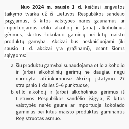
N
uo 2024 m. sausio 1 d.
keičiasi lengvatos
taikymo tvarka už iš Lietuvos Respublikos sandėlio
įsigyjamus, iš kitos valstybės narės gaunamus ar
importuojamus etilo alkoholį ir (arba) alkoholinius
gėrimus, skirtus šokolado gaminių bei kitų maisto
produktų gamybai. Akcizai bus neskaičiuojami (iki
sausio 1 d. akcizai yra grąžinami), esant šioms
sąlygoms:
šių produktų gamybai sunaudojama etilo alkoholio
ir (arba) alkoholinių gėrimų ne daugiau negu
nurodyta atitinkamuose Akcizų įstatymo 27
straipsnio 1 dalies 5–6 punktuose;
etilo alkoholį ir (arba) alkoholinius gėrimus iš
Lietuvos Respublikos sandėlio įsigyja, iš kitos
valstybės narės gauna ar importuoja šokolado
gaminius bei kitus maisto produktus gaminantis
Registruotas asmuo.