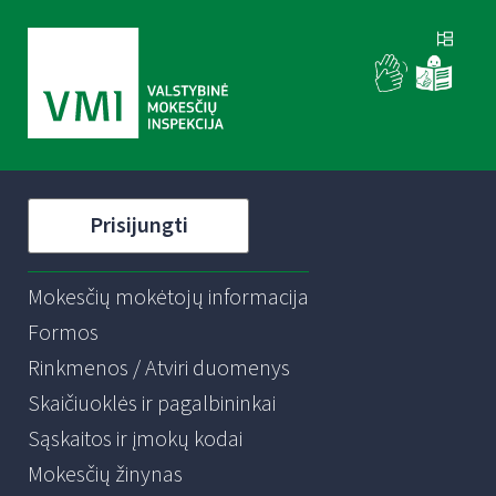
Prisijungti
Mokesčių mokėtojų informacija
Formos
Rinkmenos / Atviri duomenys
Skaičiuoklės ir pagalbininkai
Sąskaitos ir įmokų kodai
Mokesčių žinynas