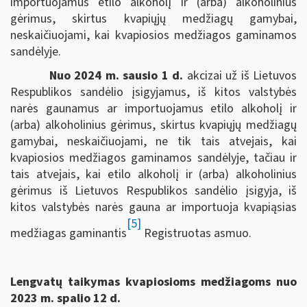
importuojamus etilo alkoholį ir (arba) alkoholinius
gėrimus, skirtus kvapiųjų medžiagų gamybai,
neskaičiuojami, kai kvapiosios medžiagos gaminamos
sandėlyje.
Nuo 2024 m. sausio 1 d.
akcizai už iš Lietuvos
Respublikos sandėlio įsigyjamus, iš kitos valstybės
narės gaunamus ar importuojamus etilo alkoholį ir
(arba) alkoholinius gėrimus, skirtus kvapiųjų medžiagų
gamybai, neskaičiuojami, ne tik tais atvejais, kai
kvapiosios medžiagos gaminamos sandėlyje, tačiau ir
tais atvejais, kai etilo alkoholį ir (arba) alkoholinius
gėrimus iš Lietuvos Respublikos sandėlio įsigyja, iš
kitos valstybės narės gauna ar importuoja kvapiąsias
[5]
medžiagas gaminantis
Registruotas asmuo.
Lengvatų taikymas kvapiosioms medžiagoms nuo
2023 m. spalio 12 d.