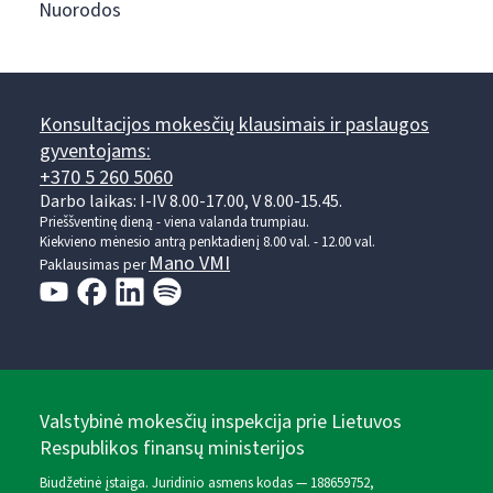
Nuorodos
Konsultacijos mokesčių klausimais ir paslaugos
gyventojams:
+370 5 260 5060
Darbo laikas: I-IV 8.00-17.00, V 8.00-15.45.
Prieššventinę dieną - viena valanda trumpiau.
Kiekvieno mėnesio antrą penktadienį 8.00 val. - 12.00 val.
Mano VMI
Paklausimas per
Valstybinė mokesčių inspekcija prie Lietuvos
Respublikos finansų ministerijos
Biudžetinė įstaiga. Juridinio asmens kodas — 188659752,