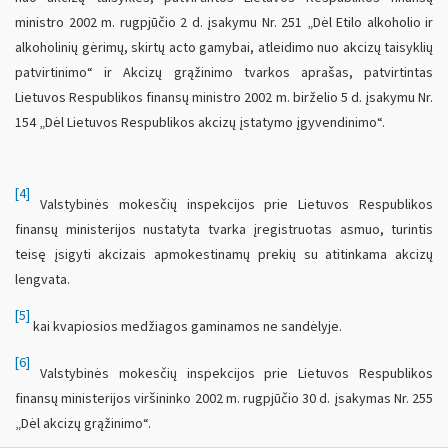
ministro 2002 m. rugpjūčio 2 d. įsakymu Nr. 251 „Dėl Etilo alkoholio ir
alkoholinių gėrimų, skirtų acto gamybai, atleidimo nuo akcizų taisyklių
patvirtinimo“ ir Akcizų grąžinimo tvarkos aprašas, patvirtintas
Lietuvos Respublikos finansų ministro 2002 m. birželio 5 d. įsakymu Nr.
154 „Dėl Lietuvos Respublikos akcizų įstatymo įgyvendinimo“.
[4]
Valstybinės mokesčių inspekcijos prie Lietuvos Respublikos
finansų ministerijos nustatyta tvarka įregistruotas asmuo, turintis
teisę įsigyti akcizais apmokestinamų prekių su atitinkama akcizų
lengvata.
[5]
kai kvapiosios medžiagos gaminamos ne sandėlyje.
[6]
Valstybinės mokesčių inspekcijos prie Lietuvos Respublikos
finansų ministerijos viršininko 2002 m. rugpjūčio 30 d. įsakymas Nr. 255
„Dėl akcizų grąžinimo“.