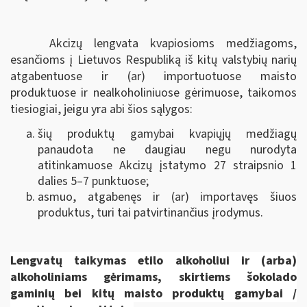
Akcizų lengvata kvapiosioms medžiagoms,
esančioms į Lietuvos Respubliką iš kitų valstybių narių
atgabentuose ir (ar) importuotuose maisto
produktuose ir nealkoholiniuose gėrimuose, taikomos
tiesiogiai, jeigu yra abi šios sąlygos:
šių produktų gamybai kvapiųjų medžiagų
panaudota ne daugiau negu nurodyta
atitinkamuose Akcizų įstatymo 27 straipsnio 1
dalies 5–7 punktuose;
asmuo, atgabenęs ir (ar) importavęs šiuos
produktus, turi tai patvirtinančius įrodymus.
Lengvatų taikymas
etilo alkoholiui ir (arba)
alkoholiniams gėrimams, skirtiems
šokolado
gaminių bei kitų maisto produktų gamybai
/