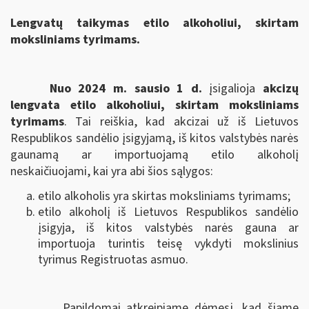
Lengvatų taikymas etilo alkoholiui, skirtam
moksliniams tyrimams.
Nuo 2024 m. sausio 1 d.
įsigalioja
akcizų
lengvata etilo alkoholiui, skirtam moksliniams
tyrimams
. Tai reiškia, kad akcizai už iš Lietuvos
Respublikos sandėlio įsigyjamą, iš kitos valstybės narės
gaunamą ar importuojamą etilo alkoholį
neskaičiuojami, kai yra abi šios sąlygos:
etilo alkoholis yra skirtas moksliniams tyrimams;
etilo alkoholį iš Lietuvos Respublikos sandėlio
įsigyja, iš kitos valstybės narės gauna ar
importuoja turintis teisę vykdyti mokslinius
tyrimus Registruotas asmuo.
Papildomai atkreipiame dėmesį, kad šiame