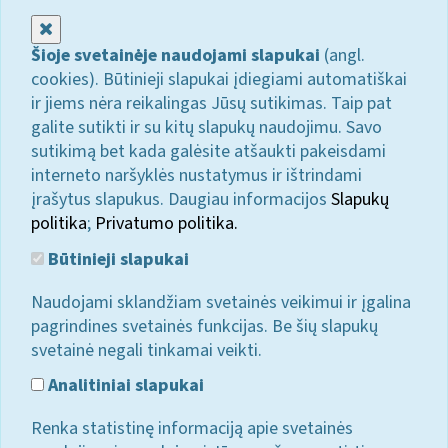
Uždaryti
Šioje svetainėje naudojami slapukai
(angl.
cookies). Būtinieji slapukai įdiegiami automatiškai
ir jiems nėra reikalingas Jūsų sutikimas. Taip pat
galite sutikti ir su kitų slapukų naudojimu. Savo
sutikimą bet kada galėsite atšaukti pakeisdami
interneto naršyklės nustatymus ir ištrindami
įrašytus slapukus. Daugiau informacijos
Slapukų
politika
;
Privatumo politika.
Būtinieji slapukai
Naudojami sklandžiam svetainės veikimui ir įgalina
pagrindines svetainės funkcijas. Be šių slapukų
svetainė negali tinkamai veikti.
Analitiniai slapukai
Renka statistinę informaciją apie svetainės