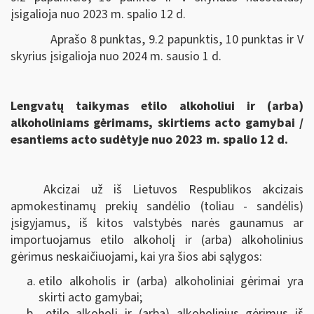
įsigalioja nuo 2023 m. spalio 12 d.
Aprašo 8 punktas, 9.2 papunktis, 10 punktas ir V
skyrius įsigalioja nuo 2024 m. sausio 1 d.
Lengvatų taikymas etilo alkoholiui ir (arba)
alkoholiniams gėrimams, skirtiems acto gamybai /
esantiems acto sudėtyje nuo 2023 m. spalio 12 d.
Akcizai už iš Lietuvos Respublikos akcizais
apmokestinamų prekių sandėlio (toliau - sandėlis)
įsigyjamus, iš kitos valstybės narės gaunamus ar
importuojamus etilo alkoholį ir (arba) alkoholinius
gėrimus neskaičiuojami, kai yra šios abi sąlygos:
etilo alkoholis ir (arba) alkoholiniai gėrimai yra
skirti acto gamybai;
etilo alkoholį ir (arba) alkoholinius gėrimus iš