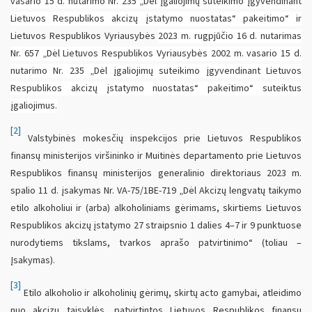
vasario 15 d. nutarimo Nr. 235 „Dėl įgaliojimų suteikimo įgyvendinant
Lietuvos Respublikos akcizų įstatymo nuostatas“ pakeitimo“ ir
Lietuvos Respublikos Vyriausybės
2023 m. rugpjūčio 16 d. nutarimas
Nr. 657 „Dėl Lietuvos Respublikos Vyriausybės 2002 m. vasario 15 d.
nutarimo Nr. 235 „Dėl įgaliojimų suteikimo įgyvendinant Lietuvos
Respublikos akcizų įstatymo nuostatas“ pakeitimo“ suteiktus
įgaliojimus.
[2]
Valstybinės mokesčių inspekcijos prie Lietuvos Respublikos
finansų ministerijos viršininko ir Muitinės departamento prie Lietuvos
Respublikos finansų ministerijos generalinio direktoriaus 2023 m.
spalio 11 d. įsakymas Nr. VA-75/1BE-719 „Dėl Akcizų lengvatų taikymo
etilo alkoholiui ir (arba) alkoholiniams gėrimams, skirtiems Lietuvos
Respublikos akcizų įstatymo 27 straipsnio 1 dalies 4–7 ir 9 punktuose
nurodytiems tikslams, tvarkos aprašo patvirtinimo“ (toliau –
Įsakymas).
[3]
Etilo alkoholio ir alkoholinių gėrimų, skirtų acto gamybai, atleidimo
nuo akcizų taisyklės, patvirtintos Lietuvos Respublikos finansų