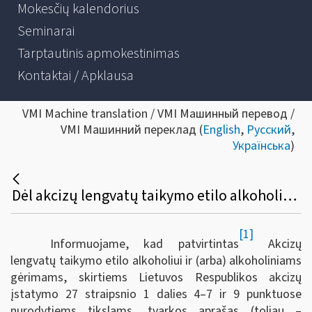
Mokesčių kalendorius
Seminarai
Tarptautinis apmokestinimas
Kontaktai / Apklausa
VMI Machine translation / VMI Машинный перевод /
VMI Машинний переклад (
English
,
Русский
,
Українська
)
Dėl akcizų lengvatų taikymo etilo alkoholiui ir (arba) alkoholiniams gėrimams, skirtiems Lietuvos Respublikos akcizų įstatymo 27 straipsnio 1 dalies 4–7 ir 9 punktuose nurodytiems tikslams, tvarkos aprašo patvirtinimo
[1]
Informuojame, kad patvirtintas
Akcizų
lengvatų taikymo etilo alkoholiui ir (arba) alkoholiniams
gėrimams, skirtiems Lietuvos Respublikos akcizų
įstatymo 27 straipsnio 1 dalies 4–7 ir 9 punktuose
nurodytiems tikslams, tvarkos aprašas (toliau –