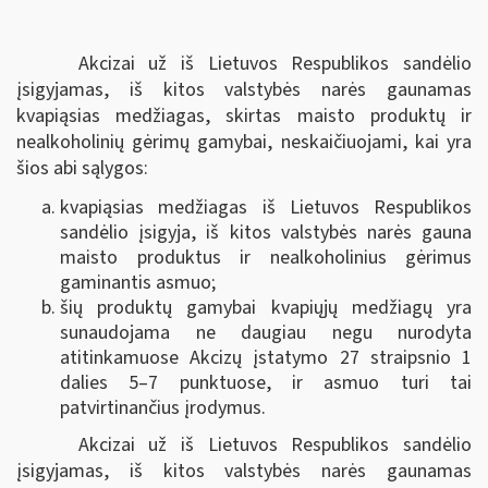
Akcizai už iš Lietuvos Respublikos sandėlio
įsigyjamas, iš kitos valstybės narės gaunamas
kvapiąsias medžiagas, skirtas maisto produktų ir
nealkoholinių gėrimų gamybai, neskaičiuojami, kai yra
šios abi sąlygos:
kvapiąsias medžiagas iš Lietuvos Respublikos
sandėlio įsigyja, iš kitos valstybės narės gauna
maisto produktus ir nealkoholinius gėrimus
gaminantis asmuo;
šių produktų gamybai kvapiųjų medžiagų yra
sunaudojama ne daugiau negu nurodyta
atitinkamuose Akcizų įstatymo 27 straipsnio 1
dalies 5–7 punktuose, ir asmuo turi tai
patvirtinančius įrodymus.
Akcizai už iš Lietuvos Respublikos sandėlio
įsigyjamas, iš kitos valstybės narės gaunamas