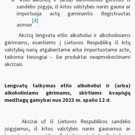
sandėlio įsigyja, iš kitos valstybės narės gauna ar
importuoja actą gaminantis Registruotas
[4]
asmuo
.
Akcizų lengvata etilo alkoholiui ir alkoholiniams
gėrimams, esantiems į Lietuvos Respubliką iš kitų
valstybių narių atgabentame arba importuotame acte,
taikoma tiesiogiai – šie produktai neapmokestinami
akcizais.
Lengvatų taikymas etilo alkoholiui ir (arba)
alkoholiniams gėrimams, skirtiems kvapiųjų
medžiagų gamybai nuo 2023 m. spalio 12 d.
Akcizai už iš Lietuvos Respublikos sandėlio
įsigyjamus, iš kitos valstybės narės gaunamus ar