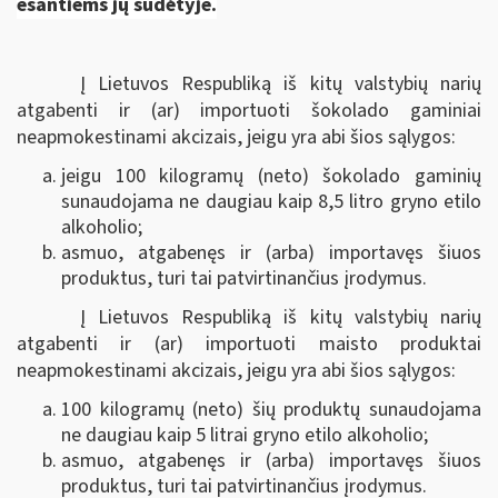
esantiems jų sudėtyje.
Į Lietuvos Respubliką iš kitų valstybių narių
atgabenti ir (ar) importuoti šokolado gaminiai
neapmokestinami akcizais, jeigu yra abi šios sąlygos:
jeigu 100 kilogramų (neto) šokolado gaminių
sunaudojama ne daugiau kaip 8,5 litro gryno etilo
alkoholio;
asmuo, atgabenęs ir (arba) importavęs šiuos
produktus, turi tai patvirtinančius įrodymus.
Į Lietuvos Respubliką iš kitų valstybių narių
atgabenti ir (ar) importuoti maisto produktai
neapmokestinami akcizais, jeigu yra abi šios sąlygos:
100 kilogramų (neto) šių produktų sunaudojama
ne daugiau kaip 5 litrai gryno etilo alkoholio;
asmuo, atgabenęs ir (arba) importavęs šiuos
produktus, turi tai patvirtinančius įrodymus.