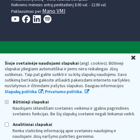
Kiekvieno mėnesio antrą penktadienį 8.00 val. - 12.00 val.
Mano VMI
Paklausimas per
Valstybinė mokesčių inspekcija prie Lietuvos
U
Respublikos finansų ministerijos
Šioje svetainėje naudojami slapukai
(angl. cookies). Būtinieji
slapukai įdiegiami automatiškai ir jiems nėra reikalingas Jūsų
Biudžetinė įstaiga. Juridinio asmens kodas — 188659752,
sutikimas. Taip pat galite sutikti ir su kitų slapukų naudojimu. Savo
adresas: Vasario 16-osios g. 14, 01107 Vilnius, Lietuva, el.paštas:
sutikimą bet kada galėsite atšaukti pakeisdami interneto naršyklės
vmi@vmi.lt
, E. pristatymo dėžutės adresas 188659752
nustatymus ir ištrindami įrašytus slapukus. Daugiau informacijos
Duomenys apie Valstybinę mokesčių inspekciją prie Lietuvos
Slapukų politika
;
Privatumo politika.
Respublikos finansų ministerijos kaupiami ir saugomi Juridinių
asmenų registre
Būtinieji slapukai
Naudojami sklandžiam svetainės veikimui ir įgalina pagrindines
svetainės funkcijas. Be šių slapukų svetainė negali tinkamai veikti.
Analitiniai slapukai
Renka statistinę informaciją apie svetainės naudojimą ir
naudojami Jūsų naršymo patirties gerinimui.