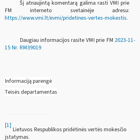
Šį atnaujintą komentarą galima rasti VMI prie
FM interneto svetainėje adresu:
https://www.vmi.lt/evmi/pridetines-vertes-mokestis
.
Daugiau informacijos rasite VMI prie FM
2023-11-
15 Nr. RM39019
Informaciją parengė
Teisės departamentas
[1]
Lietuvos Respublikos pridėtinės vertės mokesčio
įstatymas.