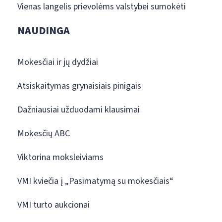
Vienas langelis prievolėms valstybei sumokėti
NAUDINGA
Mokesčiai ir jų dydžiai
Atsiskaitymas grynaisiais pinigais
Dažniausiai užduodami klausimai
Mokesčių ABC
Viktorina moksleiviams
VMI kviečia į „Pasimatymą su mokesčiais“
VMI turto aukcionai