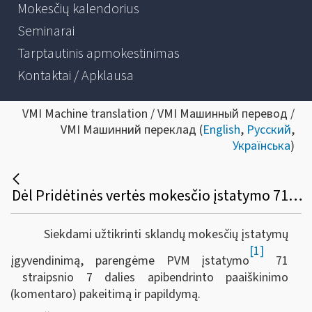
Mokesčių kalendorius
Seminarai
Tarptautinis apmokestinimas
Kontaktai / Apklausa
VMI Machine translation / VMI Машинный перевод /
VMI Машинний переклад (
English
,
Русский
,
Українська
)
Dėl Pridėtinės vertės mokesčio įstatymo 71 straipsnio 7 dalies komentaro pakeitimo ir papildymo
Siekdami užtikrinti sklandų mokesčių įstatymų
[1]
įgyvendinimą, parengėme PVM įstatymo
71
straipsnio 7 dalies apibendrinto paaiškinimo
(komentaro)
pakeitimą ir papildymą.