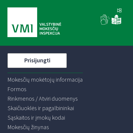
Prisijungti
Mokesčių mokėtojų informacija
Formos
Rinkmenos / Atviri duomenys
Skaičiuoklės ir pagalbininkai
Sąskaitos ir įmokų kodai
Mokesčių žinynas