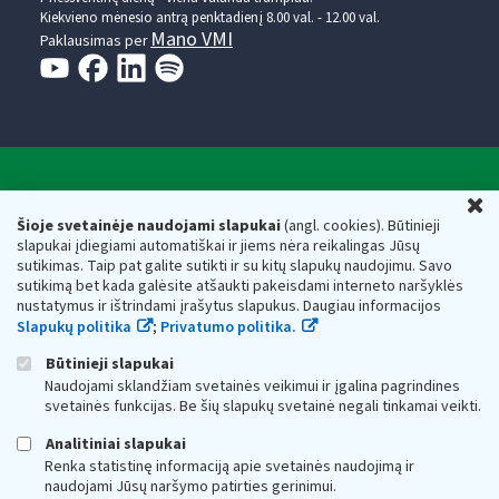
Kiekvieno mėnesio antrą penktadienį 8.00 val. - 12.00 val.
Mano VMI
Paklausimas per
Valstybinė mokesčių inspekcija prie Lietuvos
U
Respublikos finansų ministerijos
Šioje svetainėje naudojami slapukai
(angl. cookies). Būtinieji
slapukai įdiegiami automatiškai ir jiems nėra reikalingas Jūsų
Biudžetinė įstaiga. Juridinio asmens kodas — 188659752,
sutikimas. Taip pat galite sutikti ir su kitų slapukų naudojimu. Savo
adresas: Vasario 16-osios g. 14, 01107 Vilnius, Lietuva, el.paštas:
sutikimą bet kada galėsite atšaukti pakeisdami interneto naršyklės
vmi@vmi.lt
, E. pristatymo dėžutės adresas 188659752
nustatymus ir ištrindami įrašytus slapukus. Daugiau informacijos
Duomenys apie Valstybinę mokesčių inspekciją prie Lietuvos
Slapukų politika
;
Privatumo politika.
Respublikos finansų ministerijos kaupiami ir saugomi Juridinių
asmenų registre
Būtinieji slapukai
Naudojami sklandžiam svetainės veikimui ir įgalina pagrindines
svetainės funkcijas. Be šių slapukų svetainė negali tinkamai veikti.
Analitiniai slapukai
Renka statistinę informaciją apie svetainės naudojimą ir
naudojami Jūsų naršymo patirties gerinimui.