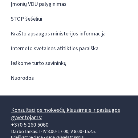
Įmonių VDU palyginimas
STOP šešėliui
Krašto apsaugos ministerijos informacija
Interneto svetainės atitikties paraiška
Ieškome turto savininkų
Nuorodos
Konsultacijos mokesčių klausimais ir paslaugos
gyventojams:
+370 5 260 5060
Darbo laikas: I-IV 8.00-17.00, V 8.00-15.45.
Prieššventinę dieną - viena valanda trumpiau.