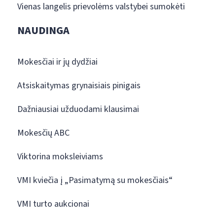
Vienas langelis prievolėms valstybei sumokėti
NAUDINGA
Mokesčiai ir jų dydžiai
Atsiskaitymas grynaisiais pinigais
Dažniausiai užduodami klausimai
Mokesčių ABC
Viktorina moksleiviams
VMI kviečia į „Pasimatymą su mokesčiais“
VMI turto aukcionai