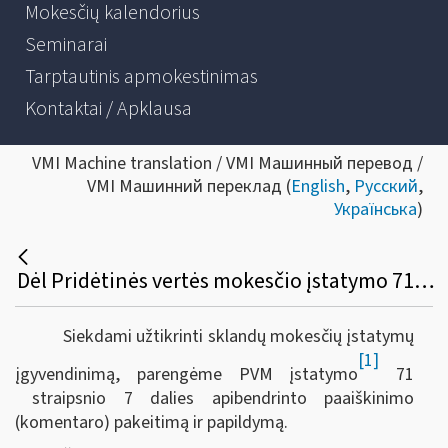
Mokesčių kalendorius
Seminarai
Tarptautinis apmokestinimas
Kontaktai / Apklausa
VMI Machine translation / VMI Машинный перевод /
VMI Машинний переклад (
English
,
Русский
,
Українська
)
Dėl Pridėtinės vertės mokesčio įstatymo 71 straipsnio 7 dalies komentaro pakeitimo ir papildymo
Siekdami užtikrinti sklandų mokesčių įstatymų
[1]
įgyvendinimą, parengėme PVM įstatymo
71
straipsnio 7 dalies apibendrinto paaiškinimo
(komentaro)
pakeitimą ir papildymą.