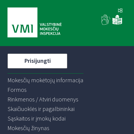
Prisijungti
Mokesčių mokėtojų informacija
Formos
Rinkmenos / Atviri duomenys
Skaičiuoklės ir pagalbininkai
Sąskaitos ir įmokų kodai
Mokesčių žinynas