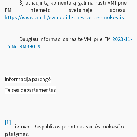
Šį atnaujintą komentarą galima rasti VMI prie
FM interneto svetainėje adresu:
https://www.vmi.lt/evmi/pridetines-vertes-mokestis
.
Daugiau informacijos rasite VMI prie FM
2023-11-
15 Nr. RM39019
Informaciją parengė
Teisės departamentas
[1]
Lietuvos Respublikos pridėtinės vertės mokesčio
įstatymas.