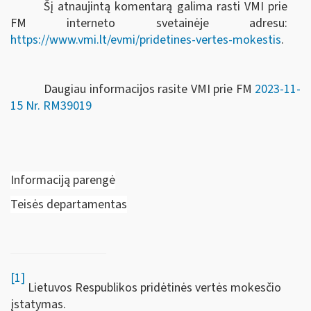
Šį atnaujintą komentarą galima rasti VMI prie
FM interneto svetainėje adresu:
https://www.vmi.lt/evmi/pridetines-vertes-mokestis
.
Daugiau informacijos rasite VMI prie FM
2023-11-
15 Nr. RM39019
Informaciją parengė
Teisės departamentas
[1]
Lietuvos Respublikos pridėtinės vertės mokesčio
įstatymas.