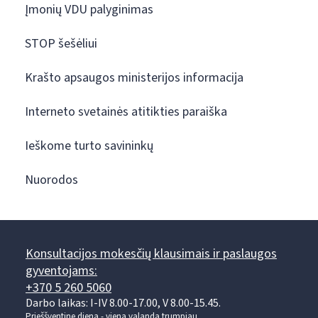
Įmonių VDU palyginimas
STOP šešėliui
Krašto apsaugos ministerijos informacija
Interneto svetainės atitikties paraiška
Ieškome turto savininkų
Nuorodos
Konsultacijos mokesčių klausimais ir paslaugos
gyventojams:
+370 5 260 5060
Darbo laikas: I-IV 8.00-17.00, V 8.00-15.45.
Prieššventinę dieną - viena valanda trumpiau.