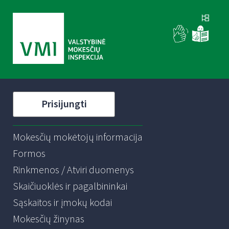
Prisijungti
Mokesčių mokėtojų informacija
Formos
Rinkmenos / Atviri duomenys
Skaičiuoklės ir pagalbininkai
Sąskaitos ir įmokų kodai
Mokesčių žinynas