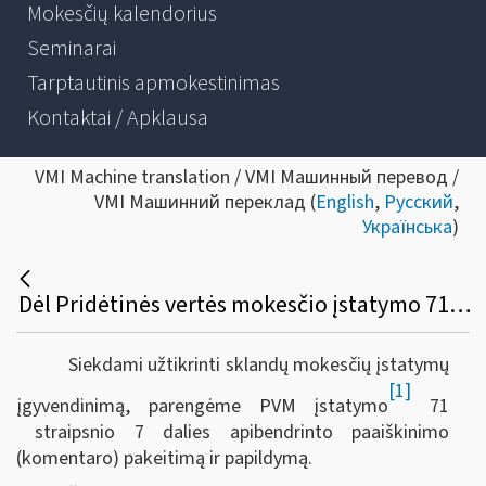
Mokesčių kalendorius
Seminarai
Tarptautinis apmokestinimas
Kontaktai / Apklausa
VMI Machine translation / VMI Машинный перевод /
VMI Машинний переклад (
English
,
Русский
,
Українська
)
Dėl Pridėtinės vertės mokesčio įstatymo 71 straipsnio 7 dalies komentaro pakeitimo ir papildymo
Siekdami užtikrinti sklandų mokesčių įstatymų
[1]
įgyvendinimą, parengėme PVM įstatymo
71
straipsnio 7 dalies apibendrinto paaiškinimo
(komentaro)
pakeitimą ir papildymą.