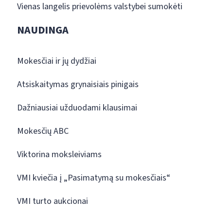
Vienas langelis prievolėms valstybei sumokėti
NAUDINGA
Mokesčiai ir jų dydžiai
Atsiskaitymas grynaisiais pinigais
Dažniausiai užduodami klausimai
Mokesčių ABC
Viktorina moksleiviams
VMI kviečia į „Pasimatymą su mokesčiais“
VMI turto aukcionai