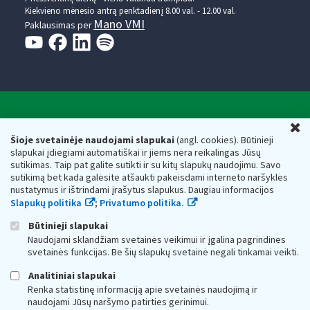
Kiekvieno mėnesio antrą penktadienį 8.00 val. - 12.00 val.
Mano VMI
Paklausimas per
Valstybinė mokesčių inspekcija prie Lietuvos
U
Respublikos finansų ministerijos
Šioje svetainėje naudojami slapukai
(angl. cookies). Būtinieji
slapukai įdiegiami automatiškai ir jiems nėra reikalingas Jūsų
Biudžetinė įstaiga. Juridinio asmens kodas — 188659752,
sutikimas. Taip pat galite sutikti ir su kitų slapukų naudojimu. Savo
adresas: Vasario 16-osios g. 14, 01107 Vilnius, Lietuva, el.paštas:
sutikimą bet kada galėsite atšaukti pakeisdami interneto naršyklės
vmi@vmi.lt
, E. pristatymo dėžutės adresas 188659752
nustatymus ir ištrindami įrašytus slapukus. Daugiau informacijos
Duomenys apie Valstybinę mokesčių inspekciją prie Lietuvos
Slapukų politika
;
Privatumo politika.
Respublikos finansų ministerijos kaupiami ir saugomi Juridinių
asmenų registre
Būtinieji slapukai
Naudojami sklandžiam svetainės veikimui ir įgalina pagrindines
svetainės funkcijas. Be šių slapukų svetainė negali tinkamai veikti.
Analitiniai slapukai
Renka statistinę informaciją apie svetainės naudojimą ir
naudojami Jūsų naršymo patirties gerinimui.