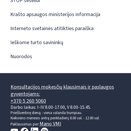
STOP šešėliui
Krašto apsaugos ministerijos informacija
Interneto svetainės atitikties paraiška
Ieškome turto savininkų
Nuorodos
Konsultacijos mokesčių klausimais ir paslaugos
gyventojams:
+370 5 260 5060
Darbo laikas: I-IV 8.00-17.00, V 8.00-15.45.
Prieššventinę dieną - viena valanda trumpiau.
Kiekvieno mėnesio antrą penktadienį 8.00 val. - 12.00 val.
Mano VMI
Paklausimas per