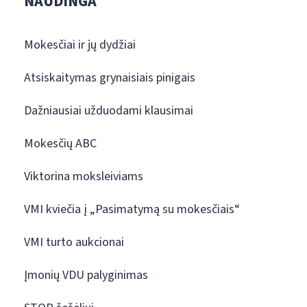
NAUDINGA
Mokesčiai ir jų dydžiai
Atsiskaitymas grynaisiais pinigais
Dažniausiai užduodami klausimai
Mokesčių ABC
Viktorina moksleiviams
VMI kviečia į „Pasimatymą su mokesčiais“
VMI turto aukcionai
Įmonių VDU palyginimas