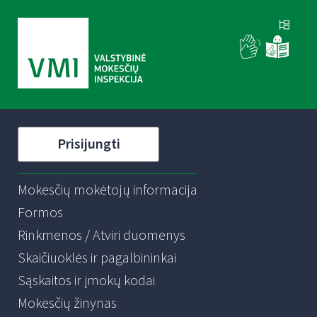
Prisijungti
Mokesčių mokėtojų informacija
Formos
Rinkmenos / Atviri duomenys
Skaičiuoklės ir pagalbininkai
Sąskaitos ir įmokų kodai
Mokesčių žinynas