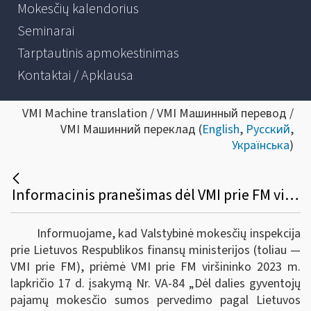
Mokesčių kalendorius
Seminarai
Tarptautinis apmokestinimas
Kontaktai / Apklausa
VMI Machine translation / VMI Машинный перевод /
VMI Машинний переклад (
English
,
Русский
,
Українська
)
Informacinis pranešimas dėl VMI prie FM viršininko 2023 m. lapkričio 17 d. įsakymo Nr. VA-84 „Dėl dalies gyventojų pajamų mokesčio sumos pervedimo pagal Lietuvos Respublikos gyventojų pajamų mokesčio įstatymą paramos gavėjams ir politinėms organizacijoms tvarkos aprašo patvirtinimo“
Informuojame, kad Valstybinė mokesčių inspekcija
prie Lietuvos Respublikos finansų ministerijos (toliau —
VMI prie FM), priėmė VMI prie FM viršininko 2023 m.
lapkričio 17 d. įsakymą Nr. VA-84 „Dėl dalies gyventojų
pajamų mokesčio sumos pervedimo pagal Lietuvos