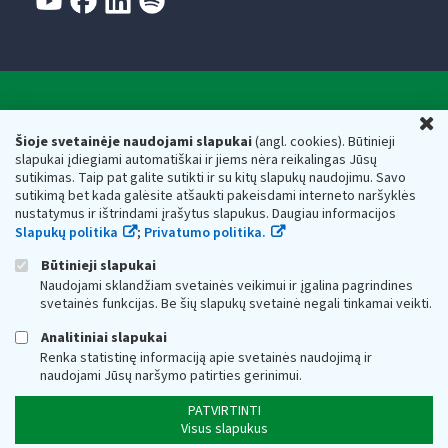
Valstybinė mokesčių inspekcija prie Lietuvos
U
Respublikos finansų ministerijos
Šioje svetainėje naudojami slapukai
(angl. cookies). Būtinieji
slapukai įdiegiami automatiškai ir jiems nėra reikalingas Jūsų
Biudžetinė įstaiga. Juridinio asmens kodas — 188659752,
sutikimas. Taip pat galite sutikti ir su kitų slapukų naudojimu. Savo
adresas: Vasario 16-osios g. 14, 01107 Vilnius, Lietuva, el.paštas:
sutikimą bet kada galėsite atšaukti pakeisdami interneto naršyklės
vmi@vmi.lt
, E. pristatymo dėžutės adresas 188659752
nustatymus ir ištrindami įrašytus slapukus. Daugiau informacijos
Duomenys apie Valstybinę mokesčių inspekciją prie Lietuvos
Slapukų politika
;
Privatumo politika.
Respublikos finansų ministerijos kaupiami ir saugomi Juridinių
asmenų registre
Būtinieji slapukai
Naudojami sklandžiam svetainės veikimui ir įgalina pagrindines
svetainės funkcijas. Be šių slapukų svetainė negali tinkamai veikti.
Analitiniai slapukai
Renka statistinę informaciją apie svetainės naudojimą ir
naudojami Jūsų naršymo patirties gerinimui.
PATVIRTINTI
Visus slapukus