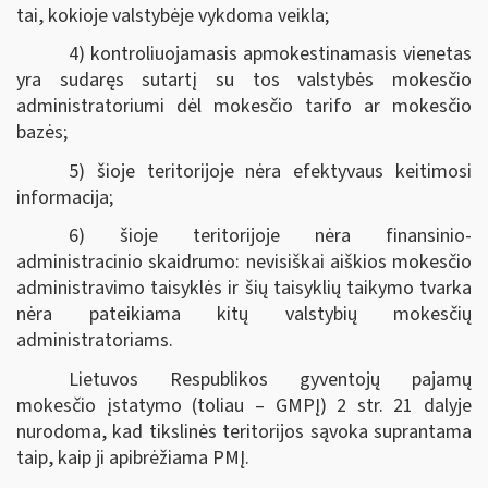
tai, kokioje valstybėje vykdoma veikla;
4) kontroliuojamasis apmokestinamasis vienetas
yra sudaręs sutartį su tos valstybės mokesčio
administratoriumi dėl mokesčio tarifo ar mokesčio
bazės;
5) šioje teritorijoje nėra efektyvaus keitimosi
informacija;
6) šioje teritorijoje nėra finansinio-
administracinio skaidrumo: nevisiškai aiškios mokesčio
administravimo taisyklės ir šių taisyklių taikymo tvarka
nėra pateikiama kitų valstybių mokesčių
administratoriams.
Lietuvos Respublikos gyventojų pajamų
mokesčio įstatymo (toliau – GMPĮ) 2 str. 21 dalyje
nurodoma, kad tikslinės teritorijos sąvoka suprantama
taip, kaip ji apibrėžiama PMĮ.