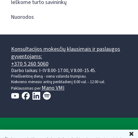
Ieškome turto savininkų
Nuorodos
Konsultacijos mokesčių klausimais ir paslaugos
gyventojams:
+370 5 260 5060
Darbo laikas: I-IV 8.00-17.00, V 8.00-15.45.
Prieššventinę dieną - viena valanda trumpiau.
Kiekvieno mėnesio antrą penktadienį 8.00 val. - 12.00 val.
Mano VMI
Paklausimas per
Valstybinė mokesčių inspekcija prie Lietuvos
U