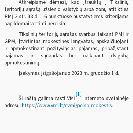
Atkreipiame dėmesį, kad įtrauktų į Tikslinių
teritorijų sąrašą užsienio valstybių arba zonų atitikties
PMĮ 2 str. 38 d. 1-6 punktuose nustatytiems kriterijams
papildomai vertinti nereikia.
Tikslinių teritorijų sąrašas svarbus taikant PMĮ ir
GPMĮ įtvirtintas mokestines lengvatas, apskaičiuojant
ir apmokestinant pozityviąsias pajamas, pripažįstant
pajamas ir sąnaudas bei naikinant dvigubą
apmokestinimą.
Įsakymas įsigalioja nuo 2023 m. gruodžio 1 d.
[1]
Šį raštą galima rasti VMI
interneto svetainėje
adresu:
https://www.vmi.lt/evmi/pelno-mokestis
.