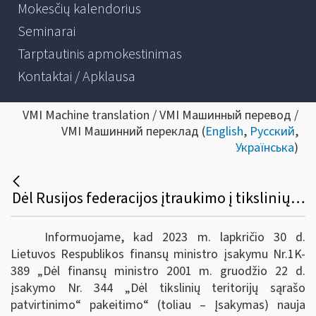
Mokesčių kalendorius
Seminarai
Tarptautinis apmokestinimas
Kontaktai / Apklausa
VMI Machine translation / VMI Машинный перевод /
VMI Машинний переклад (
English
,
Русский
,
Українська
)
Dėl Rusijos federacijos įtraukimo į tikslinių teritorijų sąrašą
Informuojame, kad 2023 m. lapkričio 30 d.
Lietuvos Respublikos finansų ministro įsakymu Nr.1K-
389 „Dėl finansų ministro 2001 m. gruodžio 22 d.
įsakymo Nr. 344 „Dėl tikslinių teritorijų sąrašo
patvirtinimo“ pakeitimo“ (toliau – Įsakymas) nauja