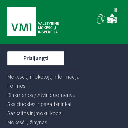
Prisijungti
Mokesčių mokėtojų informacija
Formos
Rinkmenos / Atviri duomenys
Skaičiuoklės ir pagalbininkai
Sąskaitos ir įmokų kodai
Mokesčių žinynas