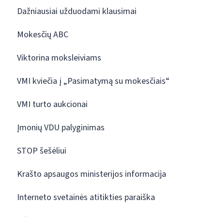
Dažniausiai užduodami klausimai
Mokesčių ABC
Viktorina moksleiviams
VMI kviečia į „Pasimatymą su mokesčiais“
VMI turto aukcionai
Įmonių VDU palyginimas
STOP šešėliui
Krašto apsaugos ministerijos informacija
Interneto svetainės atitikties paraiška