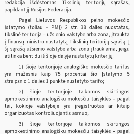
redakcija išdėstomas Tikslinių teritorijų sąrašas,
papildant jį Rusijos Federacija.
Pagal Lietuvos Respublikos pelno mokesčio
įstatymo (toliau – PMĮ) 2 str. 38 dalies nuostatas,
tikslinė teritorija – užsienio valstybė arba zona, įtraukta
į finansų ministro nustatytą Tikslinių teritorijų sąrašą. Į
šį sąrašą užsienio valstybė arba zona įtraukiama, jeigu
atitinka bent du iš šioje dalyje nustatytų kriterijų:
1) šioje teritorijoje analogiško mokesčio tarifas
yra mažesnis kaip 75 procentai šio Įstatymo 5
straipsnio 1 dalies 1 punkte nustatyto tarifo;
2) šioje teritorijoje taikomos skirtingos
apmokestinimo analogišku mokesčiu taisyklės – pagal
tai, kokioje valstybėje yra įregistruotas ar kitaip
organizuotas kontroliuojantis asmuo;
3) šioje teritorijoje taikomos skirtingos
apmokestinimo analogišku mokesčiu taisyklės – pagal