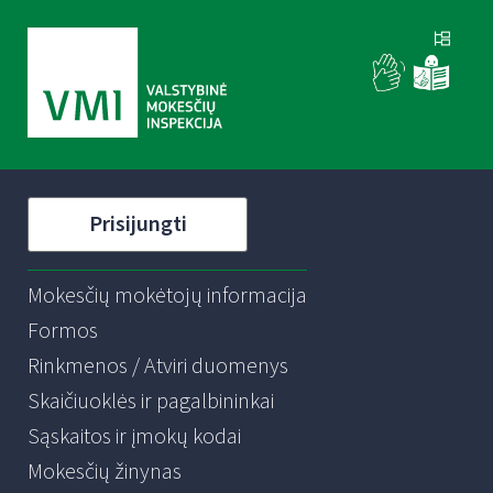
Prisijungti
Mokesčių mokėtojų informacija
Formos
Rinkmenos / Atviri duomenys
Skaičiuoklės ir pagalbininkai
Sąskaitos ir įmokų kodai
Mokesčių žinynas