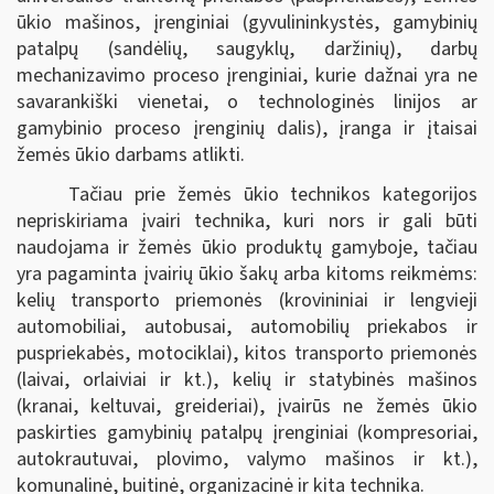
ūkio mašinos, įrenginiai (gyvulininkystės, gamybinių
patalpų (sandėlių, saugyklų, daržinių), darbų
mechanizavimo proceso įrenginiai, kurie dažnai yra ne
savarankiški vienetai, o technologinės linijos ar
gamybinio proceso įrenginių dalis), įranga ir įtaisai
žemės ūkio darbams atlikti.
Tačiau prie žemės ūkio technikos kategorijos
nepriskiriama įvairi technika, kuri nors ir gali būti
naudojama ir žemės ūkio produktų gamyboje, tačiau
yra pagaminta įvairių ūkio šakų arba kitoms reikmėms:
kelių transporto priemonės (krovininiai ir lengvieji
automobiliai, autobusai, automobilių priekabos ir
puspriekabės, motociklai), kitos transporto priemonės
(laivai, orlaiviai ir kt.), kelių ir statybinės mašinos
(kranai, keltuvai, greideriai), įvairūs ne žemės ūkio
paskirties gamybinių patalpų įrenginiai (kompresoriai,
autokrautuvai, plovimo, valymo mašinos ir kt.),
komunalinė, buitinė, organizacinė ir kita technika.