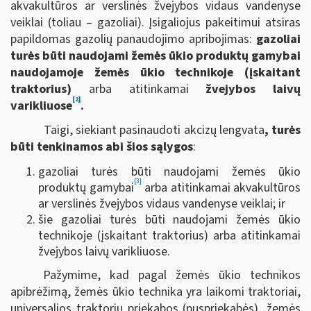
akvakultūros ar verslinės žvejybos vidaus vandenyse
veiklai (toliau – gazoliai). Įsigaliojus pakeitimui atsiras
papildomas gazolių panaudojimo apribojimas:
gazoliai
turės būti naudojami žemės ūkio produktų gamybai
naudojamoje žemės ūkio technikoje (įskaitant
traktorius)
arba atitinkamai
žvejybos laivų
[2]
varikliuose
.
Taigi, siekiant pasinaudoti akcizų lengvata
, turės
būti tenkinamos abi šios sąlygos
:
gazoliai turės būti naudojami žemės ūkio
[3]
produktų gamybai
arba atitinkamai akvakultūros
ar verslinės žvejybos vidaus vandenyse veiklai; ir
šie gazoliai turės būti naudojami žemės ūkio
technikoje (įskaitant traktorius) arba atitinkamai
žvejybos laivų varikliuose.
Pažymime, kad pagal žemės ūkio technikos
apibrėžimą, žemės ūkio technika yra laikomi traktoriai,
universalios traktorių priekabos (puspriekabės), žemės