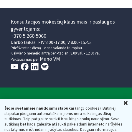
Konsultacijos mokesčių klausimais ir paslaugos
gyventojams:
+370 5 260 5060
Darbo laikas: I-IV 8.00-17.00, V 8.00-15.45.
Prieššventinę dieną - viena valanda trumpiau.
Kiekvieno mėnesio antrą penktadienį 8.00 val. - 12.00 val.
Mano VMI
Paklausimas per
Valstybinė mokesčių inspekcija prie Lietuvos
U
Respublikos finansų ministerijos
Šioje svetainėje naudojami slapukai
(angl. cookies). Būtinieji
slapukai įdiegiami automatiškai ir jiems nėra reikalingas Jūsų
Biudžetinė įstaiga. Juridinio asmens kodas — 188659752,
sutikimas. Taip pat galite sutikti ir su kitų slapukų naudojimu. Savo
adresas: Vasario 16-osios g. 14, 01107 Vilnius, Lietuva, el.paštas:
sutikimą bet kada galėsite atšaukti pakeisdami interneto naršyklės
vmi@vmi.lt
, E. pristatymo dėžutės adresas 188659752
nustatymus ir ištrindami įrašytus slapukus. Daugiau informacijos