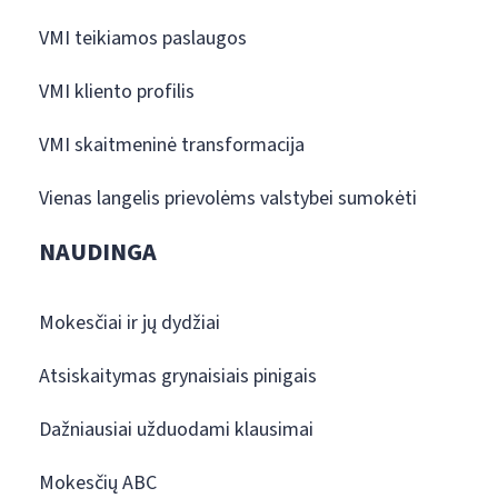
VMI teikiamos paslaugos
VMI kliento profilis
VMI skaitmeninė transformacija
Vienas langelis prievolėms valstybei sumokėti
NAUDINGA
Mokesčiai ir jų dydžiai
Atsiskaitymas grynaisiais pinigais
Dažniausiai užduodami klausimai
Mokesčių ABC