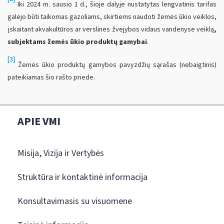
Iki 2024 m. sausio 1 d., šioje dalyje nustatytas lengvatinis tarifas
galėjo būti taikomas gazoliams, skirtiems naudoti žemės ūkio veiklos,
įskaitant akvakultūros ar verslinės žvejybos vidaus vandenyse veiklą
,
subjektams žemės ūkio produktų gamybai
.
[3]
Žemės ūkio produktų gamybos pavyzdžių sąrašas (nebaigtinis)
pateikiamas šio rašto priede.
APIE VMI
Misija, Vizija ir Vertybės
Struktūra ir kontaktinė informacija
Konsultavimasis su visuomene