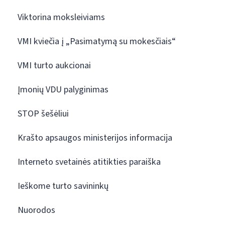
Viktorina moksleiviams
VMI kviečia į „Pasimatymą su mokesčiais“
VMI turto aukcionai
Įmonių VDU palyginimas
STOP šešėliui
Krašto apsaugos ministerijos informacija
Interneto svetainės atitikties paraiška
Ieškome turto savininkų
Nuorodos