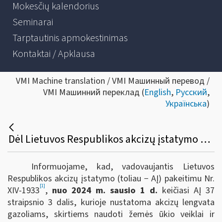
Mokesčių kalendorius
Seminarai
Tarptautinis apmokestinimas
Kontaktai / Apklausa
VMI Machine translation / VMI Машинный перевод /
VMI Машинний переклад (
English
,
Русский
,
Українська
)
Dėl Lietuvos Respublikos akcizų įstatymo 37 straipsnio 3 dalies taikymo nuo 2024 m. sausio 1 d. iki 2024 m. vasario 20 d.
Informuojame, kad, vadovaujantis Lietuvos
Respublikos akcizų įstatymo (toliau − AĮ) pakeitimu Nr.
[1]
XIV-1933
,
nuo 2024 m. sausio 1 d.
keičiasi AĮ 37
straipsnio 3 dalis, kurioje nustatoma akcizų lengvata
gazoliams, skirtiems naudoti žemės ūkio veiklai ir