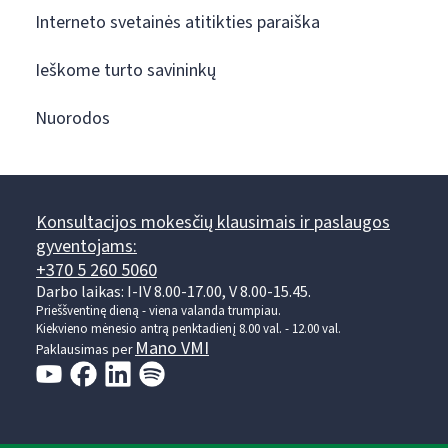
Interneto svetainės atitikties paraiška
Ieškome turto savininkų
Nuorodos
Konsultacijos mokesčių klausimais ir paslaugos
gyventojams:
+370 5 260 5060
Darbo laikas: I-IV 8.00-17.00, V 8.00-15.45.
Prieššventinę dieną - viena valanda trumpiau.
Kiekvieno mėnesio antrą penktadienį 8.00 val. - 12.00 val.
Mano VMI
Paklausimas per