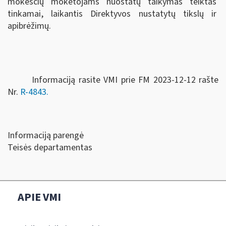
mokesčių mokėtojams nuostatų taikymas teiktas
tinkamai, laikantis Direktyvos nustatytų tikslų ir
apibrėžimų.
Informaciją rasite VMI prie FM 2023-12-12 rašte
Nr.
R-4843.
Informaciją parengė
Teisės departamentas
APIE VMI