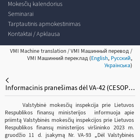
Mokesčių kalendorius
Seminarai
Tarptautinis apmokestinimas
Kontaktai / Apklausa
VMI Machine translation / VMI Машинный перевод /
VMI Машинний переклад (
English
,
Русский
,
Українська
)
Informacinis pranešimas dėl VA-42 (CESOP) pakeitimo
Valstybinė mokesčių inspekcija prie Lietuvos
Respublikos finansų ministerijos informuoja apie
priimtą Valstybinės mokesčių inspekcijos prie Lietuvos
Respublikos finansų ministerijos viršininko 2023 m.
gruodžio 11 d. įsakymą Nr. VA-93 „Dėl Valstybinės