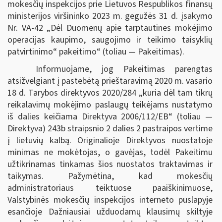
mokesčių inspekcijos prie Lietuvos Respublikos finansų
ministerijos viršininko 2023 m. gegužės 31 d. įsakymo
Nr. VA-42 „Dėl Duomenų apie tarptautines mokėjimo
operacijas kaupimo, saugojimo ir teikimo taisyklių
patvirtinimo“ pakeitimo“ (toliau — Pakeitimas).
Informuojame, jog Pakeitimas parengtas
atsižvelgiant į pastebėtą prieštaravimą 2020 m. vasario
18 d. Tarybos direktyvos 2020/284 „kuria dėl tam tikrų
reikalavimų mokėjimo paslaugų teikėjams nustatymo
iš dalies keičiama Direktyva 2006/112/EB“ (toliau —
Direktyva) 243b straipsnio 2 dalies 2 pastraipos vertime
į lietuvių kalbą. Originalioje Direktyvos nuostatoje
minimas ne mokėtojas, o gavėjas, todėl Pakeitimu
užtikrinamas tinkamas šios nuostatos traktavimas ir
taikymas. Pažymėtina, kad mokesčių
administratoriaus teiktuose paaiškinimuose,
Valstybinės mokesčių inspekcijos interneto puslapyje
esančioje Dažniausiai užduodamų klausimų skiltyje