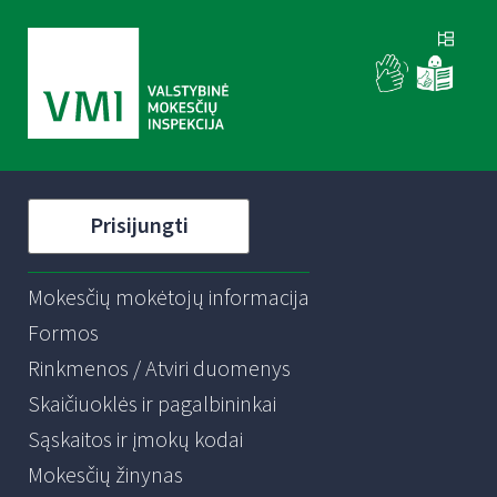
Prisijungti
Mokesčių mokėtojų informacija
Formos
Rinkmenos / Atviri duomenys
Skaičiuoklės ir pagalbininkai
Sąskaitos ir įmokų kodai
Mokesčių žinynas