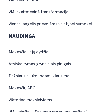
VMI kliento profilis
VMI skaitmeninė transformacija
Vienas langelis prievolėms valstybei sumokėti
NAUDINGA
Mokesčiai ir jų dydžiai
Atsiskaitymas grynaisiais pinigais
Dažniausiai užduodami klausimai
Mokesčių ABC
Viktorina moksleiviams