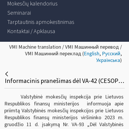
Mokesčių kalendorius
Seminarai
Tarptautinis apmokestinimas
Kontaktai / Apklausa
VMI Machine translation / VMI Машинный перевод /
VMI Машинний переклад (
English
,
Русский
,
Українська
)
Informacinis pranešimas dėl VA-42 (CESOP) pakeitimo
Valstybinė mokesčių inspekcija prie Lietuvos
Respublikos finansų ministerijos informuoja apie
priimtą Valstybinės mokesčių inspekcijos prie Lietuvos
Respublikos finansų ministerijos viršininko 2023 m.
gruodžio 11 d. įsakymą Nr. VA-93 „Dėl Valstybinės