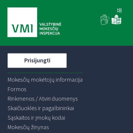
Prisijungti
Mokesčių mokėtojų informacija
Formos
Rinkmenos / Atviri duomenys
Skaičiuoklės ir pagalbininkai
Sąskaitos ir įmokų kodai
Mokesčių žinynas