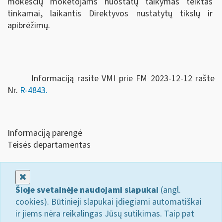
mokesčių mokėtojams nuostatų taikymas teiktas
tinkamai, laikantis Direktyvos nustatytų tikslų ir
apibrėžimų.
Informaciją rasite VMI prie FM 2023-12-12 rašte
Nr.
R-4843.
Informaciją parengė
Teisės departamentas
Uždaryti
Šioje svetainėje naudojami slapukai
(angl.
cookies). Būtinieji slapukai įdiegiami automatiškai
ir jiems nėra reikalingas Jūsų sutikimas. Taip pat