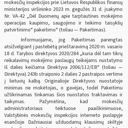
mokesčių inspekcijos prie Lietuvos Respublikos finansų
ministerijos viršininko 2023 m. gegužės 31 d. įsakymo
Nr. VA-42 „Dėl Duomenų apie tarptautines mokėjimo
operacijas kaupimo, saugojimo ir teikimo taisyklių
patvirtinimo“ pakeitimo“ (toliau — Pakeitimas).
Informuojame, jog Pakeitimas parengtas
atsižvelgiant į pastebėtą prieštaravimą 2020 m. vasario
18 d. Tarybos direktyvos 2020/284 „kuria dėl tam tikrų
reikalavimų mokėjimo paslaugų teikėjams nustatymo
iš dalies keičiama Direktyva 2006/112/EB“ (toliau —
Direktyva) 243b straipsnio 2 dalies 2 pastraipos vertime
į lietuvių kalbą. Originalioje Direktyvos nuostatoje
minimas ne mokėtojas, o gavėjas, todėl Pakeitimu
užtikrinamas tinkamas šios nuostatos traktavimas ir
taikymas. Pažymėtina, kad mokesčių
administratoriaus teiktuose paaiškinimuose,
Valstybinės mokesčių inspekcijos interneto puslapyje
esančioje Dažniausiai užduodamų klausimų skiltyje