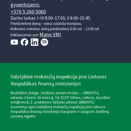
gyventojams:
+370 5 260 5060
Darbo laikas: I-IV 8.00-17.00, V 8.00-15.45.
Prieššventinę dieną - viena valanda trumpiau.
Kiekvieno mėnesio antrą penktadienį 8.00 val. - 12.00 val.
Mano VMI
Paklausimas per
Valstybinė mokesčių inspekcija prie Lietuvos
Respublikos finansų ministerijos
Biudžetinė įstaiga. Juridinio asmens kodas — 188659752,
adresas: Vasario 16-osios g. 14, 01107 Vilnius, Lietuva, el.paštas:
vmi@vmi.lt
, E. pristatymo dėžutės adresas 188659752
Duomenys apie Valstybinę mokesčių inspekciją prie Lietuvos
Respublikos finansų ministerijos kaupiami ir saugomi Juridinių
asmenų registre