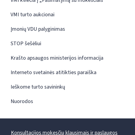
VMI kviečia į „Pasimatymą su mokesčiais“
VMI turto aukcionai
Įmonių VDU palyginimas
STOP šešėliui
Krašto apsaugos ministerijos informacija
Interneto svetainės atitikties paraiška
Ieškome turto savininkų
Nuorodos
Konsultacijos mokesčių klausimais ir paslaugos