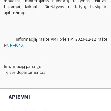
mokesčių mokėtojams nuostatų taikymas teiktas
tinkamai, laikantis Direktyvos nustatytų tikslų ir
apibrėžimų.
Informaciją rasite VMI prie FM 2023-12-12 rašte
Nr.
R-4843.
Informaciją parengė
Teisės departamentas
APIE VMI