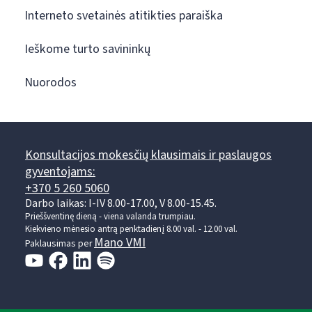
Interneto svetainės atitikties paraiška
Ieškome turto savininkų
Nuorodos
Konsultacijos mokesčių klausimais ir paslaugos
gyventojams:
+370 5 260 5060
Darbo laikas: I-IV 8.00-17.00, V 8.00-15.45.
Prieššventinę dieną - viena valanda trumpiau.
Kiekvieno mėnesio antrą penktadienį 8.00 val. - 12.00 val.
Mano VMI
Paklausimas per