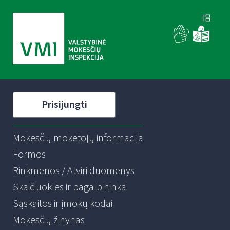
Prisijungti
Mokesčių mokėtojų informacija
Formos
Rinkmenos / Atviri duomenys
Skaičiuoklės ir pagalbininkai
Sąskaitos ir įmokų kodai
Mokesčių žinynas