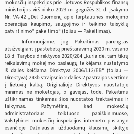
mokesčių inspekcijos prie Lietuvos Respublikos finansų
ministerijos viršininko 2023 m. gegužės 31 d. įsakymo
Nr. VA-42 „Dėl Duomenų apie tarptautines mokėjimo
operacijas kaupimo, saugojimo ir teikimo taisyklių
patvirtinimo“ pakeitimo“ (toliau — Pakeitimas).
Informuojame, jog Pakeitimas parengtas
atsižvelgiant į pastebėtą prieštaravimą 2020 m. vasario
18 d. Tarybos direktyvos 2020/284 „kuria dėl tam tikrų
reikalavimų mokėjimo paslaugų teikėjams nustatymo
iš dalies keičiama Direktyva 2006/112/EB“ (toliau —
Direktyva) 243b straipsnio 2 dalies 2 pastraipos vertime
į lietuvių kalbą. Originalioje Direktyvos nuostatoje
minimas ne mokėtojas, o gavėjas, todėl Pakeitimu
užtikrinamas tinkamas šios nuostatos traktavimas ir
taikymas. Pažymėtina, kad mokesčių
administratoriaus teiktuose paaiškinimuose,
Valstybinės mokesčių inspekcijos interneto puslapyje
esančioje Dažniausiai užduodamų klausimų skiltyje