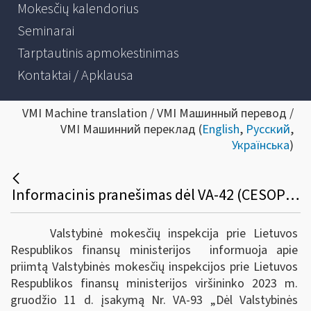
Mokesčių kalendorius
Seminarai
Tarptautinis apmokestinimas
Kontaktai / Apklausa
VMI Machine translation / VMI Машинный перевод /
VMI Машинний переклад (
English
,
Русский
,
Українська
)
Informacinis pranešimas dėl VA-42 (CESOP) pakeitimo
Valstybinė mokesčių inspekcija prie Lietuvos
Respublikos finansų ministerijos informuoja apie
priimtą Valstybinės mokesčių inspekcijos prie Lietuvos
Respublikos finansų ministerijos viršininko 2023 m.
gruodžio 11 d. įsakymą Nr. VA-93 „Dėl Valstybinės