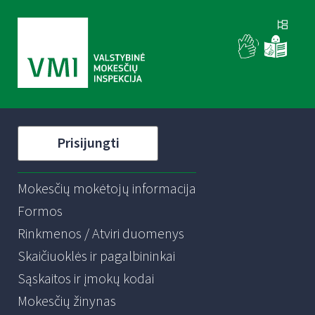
Prisijungti
Mokesčių mokėtojų informacija
Formos
Rinkmenos / Atviri duomenys
Skaičiuoklės ir pagalbininkai
Sąskaitos ir įmokų kodai
Mokesčių žinynas