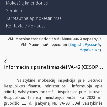
Mokesčių kalendorius
Seminarai
Tarptautinis apmokestinimas
Kontaktai / Apklausa
VMI Machine translation / VMI Машинный перевод /
VMI Машинний переклад (
English
,
Русский
,
Українська
)
Informacinis pranešimas dėl VA-42 (CESOP) pakeitimo
Valstybinė mokesčių inspekcija prie Lietuvos
Respublikos finansų ministerijos informuoja apie
priimtą Valstybinės mokesčių inspekcijos prie Lietuvos
Respublikos finansų ministerijos viršininko 2023 m.
gruodžio 11 d. įsakymą Nr. VA-93 „Dėl Valstybinės