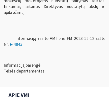
mokesčių mokėtojams nuostatų taikymas teiktas
tinkamai, laikantis Direktyvos nustatytų tikslų ir
apibrėžimų.
Informaciją rasite VMI prie FM 2023-12-12 rašte
Nr.
R-4843.
Informaciją parengė
Teisės departamentas
APIE VMI