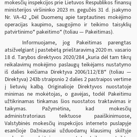
mokesčių inspekcijos prie Lietuvos Respublikos finansų
ministerijos viršininko 2023 m. gegužės 31 d. įsakymo
Nr. VA-42 „Dėl Duomenų apie tarptautines mokėjimo
operacijas kaupimo, saugojimo ir teikimo taisyklių
patvirtinimo“ pakeitimo“ (toliau — Pakeitimas).
Informuojame, jog Pakeitimas parengtas
atsižvelgiant į pastebėtą prieštaravimą 2020 m. vasario
18 d. Tarybos direktyvos 2020/284 „kuria dėl tam tikrų
reikalavimų mokėjimo paslaugų teikėjams nustatymo
iš dalies keičiama Direktyva 2006/112/EB“ (toliau —
Direktyva) 243b straipsnio 2 dalies 2 pastraipos vertime
į lietuvių kalbą. Originalioje Direktyvos nuostatoje
minimas ne mokėtojas, o gavėjas, todėl Pakeitimu
užtikrinamas tinkamas šios nuostatos traktavimas ir
taikymas. Pažymėtina, kad mokesčių
administratoriaus teiktuose paaiškinimuose,
Valstybinės mokesčių inspekcijos interneto puslapyje
esančioje Dažniausiai užduodamų klausimų skiltyje