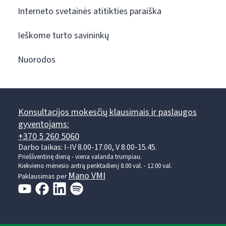
Interneto svetainės atitikties paraiška
Ieškome turto savininkų
Nuorodos
Konsultacijos mokesčių klausimais ir paslaugos
gyventojams:
+370 5 260 5060
Darbo laikas: I-IV 8.00-17.00, V 8.00-15.45.
Prieššventinę dieną - viena valanda trumpiau.
Kiekvieno mėnesio antrą penktadienį 8.00 val. - 12.00 val.
Mano VMI
Paklausimas per