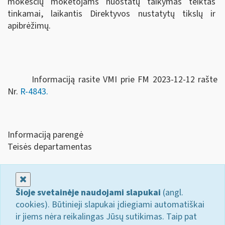
mokesčių mokėtojams nuostatų taikymas teiktas
tinkamai, laikantis Direktyvos nustatytų tikslų ir
apibrėžimų.
Informaciją rasite VMI prie FM 2023-12-12 rašte
Nr.
R-4843.
Informaciją parengė
Teisės departamentas
Uždaryti
Šioje svetainėje naudojami slapukai
(angl.
cookies). Būtinieji slapukai įdiegiami automatiškai
ir jiems nėra reikalingas Jūsų sutikimas. Taip pat