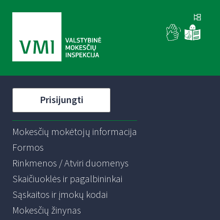
Prisijungti
Mokesčių mokėtojų informacija
Formos
Rinkmenos / Atviri duomenys
Skaičiuoklės ir pagalbininkai
Sąskaitos ir įmokų kodai
Mokesčių žinynas