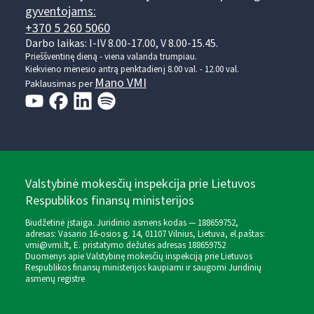
gyventojams:
+370 5 260 5060
Darbo laikas: I-IV 8.00-17.00, V 8.00-15.45.
Prieššventinę dieną - viena valanda trumpiau.
Kiekvieno mėnesio antrą penktadienį 8.00 val. - 12.00 val.
Mano VMI
Paklausimas per
Valstybinė mokesčių inspekcija prie Lietuvos
Respublikos finansų ministerijos
Biudžetinė įstaiga. Juridinio asmens kodas — 188659752,
adresas: Vasario 16-osios g. 14, 01107 Vilnius, Lietuva, el.paštas:
vmi@vmi.lt
, E. pristatymo dėžutės adresas 188659752
Duomenys apie Valstybinę mokesčių inspekciją prie Lietuvos
Respublikos finansų ministerijos kaupiami ir saugomi Juridinių
asmenų registre