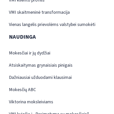
VMI kliento profilis
VMI skaitmeninė transformacija
Vienas langelis prievolėms valstybei sumokėti
NAUDINGA
Mokesčiai ir jų dydžiai
Atsiskaitymas grynaisiais pinigais
Dažniausiai užduodami klausimai
Mokesčių ABC
Viktorina moksleiviams