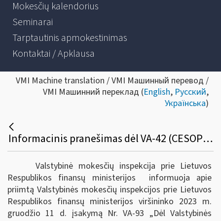
Mokesčių kalendorius
Seminarai
Tarptautinis apmokestinimas
Kontaktai / Apklausa
VMI Machine translation / VMI Машинный перевод /
VMI Машинний переклад (
English
,
Русский
,
Українська
)
Informacinis pranešimas dėl VA-42 (CESOP) pakeitimo
Valstybinė mokesčių inspekcija prie Lietuvos
Respublikos finansų ministerijos informuoja apie
priimtą Valstybinės mokesčių inspekcijos prie Lietuvos
Respublikos finansų ministerijos viršininko 2023 m.
gruodžio 11 d. įsakymą Nr. VA-93 „Dėl Valstybinės