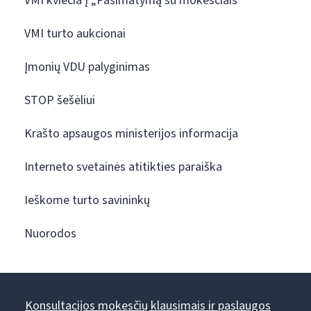
VMI kviečia į „Pasimatymą su mokesčiais“
VMI turto aukcionai
Įmonių VDU palyginimas
STOP šešėliui
Krašto apsaugos ministerijos informacija
Interneto svetainės atitikties paraiška
Ieškome turto savininkų
Nuorodos
Konsultacijos mokesčių klausimais ir paslaugos