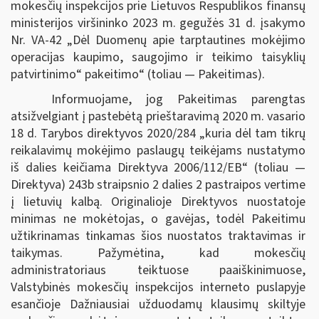
mokesčių inspekcijos prie Lietuvos Respublikos finansų
ministerijos viršininko 2023 m. gegužės 31 d. įsakymo
Nr. VA-42 „Dėl Duomenų apie tarptautines mokėjimo
operacijas kaupimo, saugojimo ir teikimo taisyklių
patvirtinimo“ pakeitimo“ (toliau — Pakeitimas).
Informuojame, jog Pakeitimas parengtas
atsižvelgiant į pastebėtą prieštaravimą 2020 m. vasario
18 d. Tarybos direktyvos 2020/284 „kuria dėl tam tikrų
reikalavimų mokėjimo paslaugų teikėjams nustatymo
iš dalies keičiama Direktyva 2006/112/EB“ (toliau —
Direktyva) 243b straipsnio 2 dalies 2 pastraipos vertime
į lietuvių kalbą. Originalioje Direktyvos nuostatoje
minimas ne mokėtojas, o gavėjas, todėl Pakeitimu
užtikrinamas tinkamas šios nuostatos traktavimas ir
taikymas. Pažymėtina, kad mokesčių
administratoriaus teiktuose paaiškinimuose,
Valstybinės mokesčių inspekcijos interneto puslapyje
esančioje Dažniausiai užduodamų klausimų skiltyje