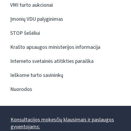
VMI turto aukcionai
Įmonių VDU palyginimas
STOP šešėliui
Krašto apsaugos ministerijos informacija
Interneto svetainės atitikties paraiška
Ieškome turto savininkų
Nuorodos
Konsultacijos mokesčių klausimais ir paslaugos
gyventojams: