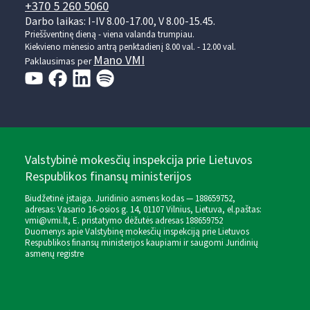
+370 5 260 5060
Darbo laikas: I-IV 8.00-17.00, V 8.00-15.45.
Prieššventinę dieną - viena valanda trumpiau.
Kiekvieno mėnesio antrą penktadienį 8.00 val. - 12.00 val.
Mano VMI
Paklausimas per
Valstybinė mokesčių inspekcija prie Lietuvos
Respublikos finansų ministerijos
Biudžetinė įstaiga. Juridinio asmens kodas — 188659752,
adresas: Vasario 16-osios g. 14, 01107 Vilnius, Lietuva, el.paštas:
vmi@vmi.lt
, E. pristatymo dėžutės adresas 188659752
Duomenys apie Valstybinę mokesčių inspekciją prie Lietuvos
Respublikos finansų ministerijos kaupiami ir saugomi Juridinių
asmenų registre