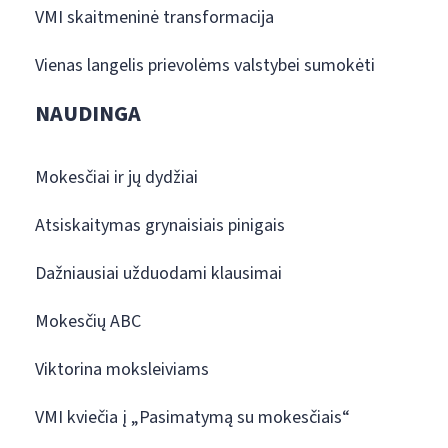
VMI skaitmeninė transformacija
Vienas langelis prievolėms valstybei sumokėti
NAUDINGA
Mokesčiai ir jų dydžiai
Atsiskaitymas grynaisiais pinigais
Dažniausiai užduodami klausimai
Mokesčių ABC
Viktorina moksleiviams
VMI kviečia į „Pasimatymą su mokesčiais“