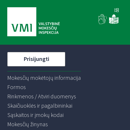
Prisijungti
Mokesčių mokėtojų informacija
Formos
Rinkmenos / Atviri duomenys
Skaičiuoklės ir pagalbininkai
Sąskaitos ir įmokų kodai
Mokesčių žinynas