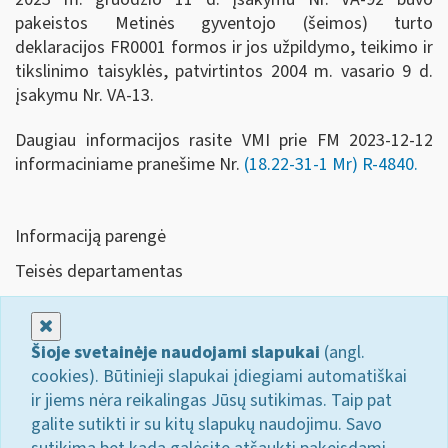
pakeistos Metinės gyventojo (šeimos) turto
deklaracijos FR0001 formos ir jos užpildymo, teikimo ir
tikslinimo taisyklės, patvirtintos 2004 m. vasario 9 d.
įsakymu Nr. VA-13.
Daugiau informacijos rasite VMI prie FM 2023-12-12
informaciniame pranešime Nr.
(18.22-31-1 Mr) R-4840.
Informaciją parengė
Teisės departamentas
Uždaryti
Šioje svetainėje naudojami slapukai
(angl.
cookies). Būtinieji slapukai įdiegiami automatiškai
ir jiems nėra reikalingas Jūsų sutikimas. Taip pat
galite sutikti ir su kitų slapukų naudojimu. Savo