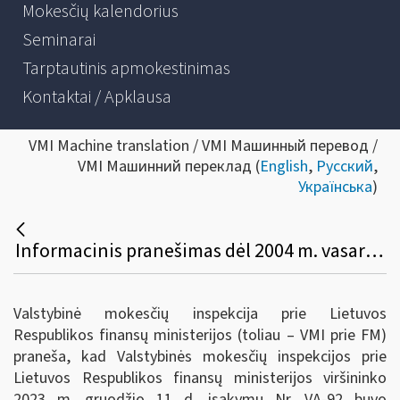
Mokesčių kalendorius
Seminarai
Tarptautinis apmokestinimas
Kontaktai / Apklausa
VMI Machine translation / VMI Машинный перевод /
VMI Машинний переклад (
English
,
Русский
,
Українська
)
Informacinis pranešimas dėl 2004 m. vasario 9 d. įsakymo Nr. VA-13 „Dėl Metinės gyventojo (šeimos) turto deklaracijos formos ir jos užpildymo, teikimo ir tikslinimo taisyklių patvirtinimo“ pakeitimo
Valstybinė mokesčių inspekcija prie Lietuvos
Respublikos finansų ministerijos (toliau – VMI prie FM)
praneša, kad Valstybinės mokesčių inspekcijos prie
Lietuvos Respublikos finansų ministerijos viršininko
2023 m. gruodžio 11 d. įsakymu Nr. VA-92 buvo