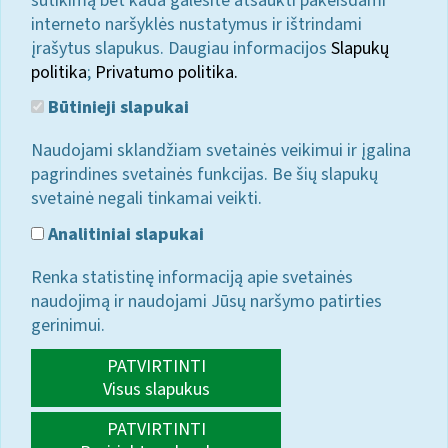
sutikimą bet kada galėsite atšaukti pakeisdami
interneto naršyklės nustatymus ir ištrindami
įrašytus slapukus. Daugiau informacijos
Slapukų
politika
;
Privatumo politika.
Būtinieji slapukai
Naudojami sklandžiam svetainės veikimui ir įgalina
pagrindines svetainės funkcijas. Be šių slapukų
svetainė negali tinkamai veikti.
Analitiniai slapukai
Renka statistinę informaciją apie svetainės
naudojimą ir naudojami Jūsų naršymo patirties
gerinimui.
PATVIRTINTI
Visus slapukus
PATVIRTINTI