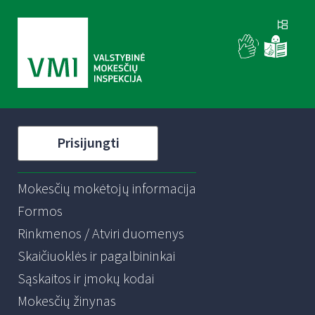
Prisijungti
Mokesčių mokėtojų informacija
Formos
Rinkmenos / Atviri duomenys
Skaičiuoklės ir pagalbininkai
Sąskaitos ir įmokų kodai
Mokesčių žinynas