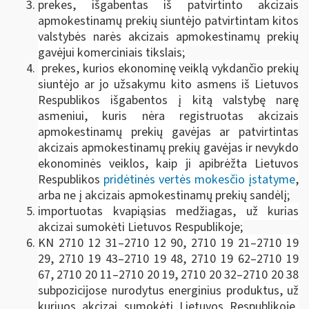
prekes, išgabentas iš patvirtinto akcizais
apmokestinamų prekių siuntėjo patvirtintam kitos
valstybės narės akcizais apmokestinamų prekių
gavėjui komerciniais tikslais;
prekes, kurios ekonominę veiklą vykdančio prekių
siuntėjo ar jo užsakymu kito asmens iš Lietuvos
Respublikos išgabentos į kitą valstybę narę
asmeniui, kuris nėra registruotas akcizais
apmokestinamų prekių gavėjas ar patvirtintas
akcizais apmokestinamų prekių gavėjas ir nevykdo
ekonominės veiklos, kaip ji apibrėžta Lietuvos
Respublikos
pridėtinės vertės mokesčio įstatyme
,
arba ne į akcizais apmokestinamų prekių sandėlį;
importuotas kvapiąsias medžiagas, už kurias
akcizai sumokėti Lietuvos Respublikoje;
KN 2710 12 31–2710 12 90, 2710 19 21–2710 19
29, 2710 19 43–2710 19 48, 2710 19 62–2710 19
67, 2710 20 11–2710 20 19, 2710 20 32–2710 20 38
subpozicijose nurodytus energinius produktus, už
kuriuos akcizai sumokėti Lietuvos Respublikoje,