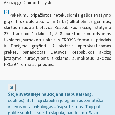
Akcizų grąžinimo taisykles.
[2]
Pakeitimu pripažintos netekusiomis galios Prašymo
grąžinti už etilo alkoholį ir (arba) alkoholinius gėrimus,
skirtus naudoti Lietuvos Respublikos akcizų įstatymo
27 straipsnio 1 dalies 1, 5–8 punktuose nurodytiems
tikslams, sumokėtus akcizus FR0396 forma su priedais
ir Prašymo grąžinti už akcizais apmokestinamas
prekes, panaudotas Lietuvos Respublikos akcizų
įstatyme nurodytiems tikslams, sumokėtus akcizus
FR0397 forma su priedais.
Uždaryti
Šioje svetainėje naudojami slapukai
(angl.
cookies). Būtinieji slapukai įdiegiami automatiškai
ir jiems nėra reikalingas Jūsų sutikimas. Taip pat
galite sutikti ir su kitų slapukų naudojimu. Savo