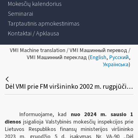
Mokesčių kalendorius
Seminarai
Tarptautinis apmokestinimas
Kontaktai / Apklausa
VMI Machine translation / VMI Машинный перевод /
VMI Машинний переклад (
English
,
Русский
,
Українська
)
Dėl VMI prie FM viršininko 2002 m. rugpjūčio 30 d. įsakymo Nr. 255 pakeitimo
Informuojame, kad
nuo 2024 m. sausio 1
dienos
įsigalioja Valstybinės mokesčių inspekcijos prie
Lietuvos Respublikos finansų ministerijos viršininko
2023 m. gruodžio 5 d. įsakymas Nr. VA-90 „Dėl