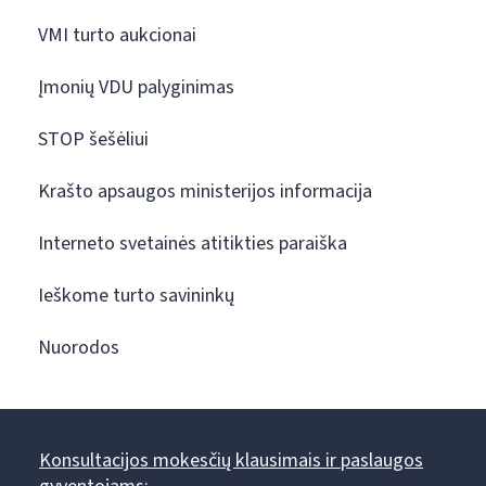
VMI turto aukcionai
Įmonių VDU palyginimas
STOP šešėliui
Krašto apsaugos ministerijos informacija
Interneto svetainės atitikties paraiška
Ieškome turto savininkų
Nuorodos
Konsultacijos mokesčių klausimais ir paslaugos