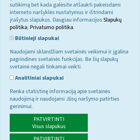
sutikimą bet kada galėsite atšaukti pakeisdami
interneto naršyklės nustatymus ir ištrindami
įrašytus slapukus. Daugiau informacijos
Slapukų
politika
;
Privatumo politika.
Būtinieji slapukai
Naudojami sklandžiam svetainės veikimui ir įgalina
pagrindines svetainės funkcijas. Be šių slapukų
svetainė negali tinkamai veikti.
Analitiniai slapukai
Renka statistinę informaciją apie svetainės
naudojimą ir naudojami Jūsų naršymo patirties
gerinimui.
PATVIRTINTI
Visus slapukus
PATVIRTINTI