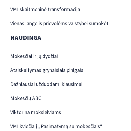
VMI skaitmeninė transformacija
Vienas langelis prievolėms valstybei sumokėti
NAUDINGA
Mokesčiai ir jų dydžiai
Atsiskaitymas grynaisiais pinigais
Dažniausiai užduodami klausimai
Mokesčių ABC
Viktorina moksleiviams
VMI kviečia į „Pasimatymą su mokesčiais“