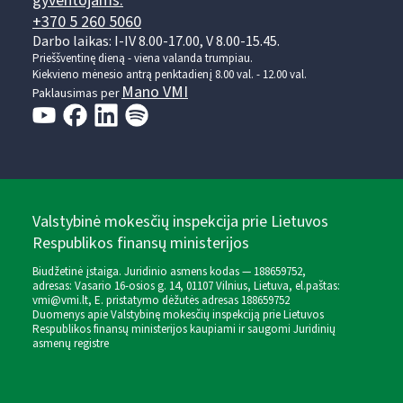
gyventojams:
+370 5 260 5060
Darbo laikas: I-IV 8.00-17.00, V 8.00-15.45.
Prieššventinę dieną - viena valanda trumpiau.
Kiekvieno mėnesio antrą penktadienį 8.00 val. - 12.00 val.
Mano VMI
Paklausimas per
Valstybinė mokesčių inspekcija prie Lietuvos
Respublikos finansų ministerijos
Biudžetinė įstaiga. Juridinio asmens kodas — 188659752,
adresas: Vasario 16-osios g. 14, 01107 Vilnius, Lietuva, el.paštas:
vmi@vmi.lt
, E. pristatymo dėžutės adresas 188659752
Duomenys apie Valstybinę mokesčių inspekciją prie Lietuvos
Respublikos finansų ministerijos kaupiami ir saugomi Juridinių
asmenų registre