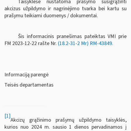
Taisyklėse nustatoma prašymo susigrąžinti
akcizus užpildymo ir nagrinėjimo tvarka bei kartu su
prašymu teikiami duomenys / dokumentai.
Šis informacinis pranešimas pateiktas VMI prie
FM
2023-12-22 rašte Nr.
(18.2-31-2 Mr) RM-43849
.
Informaciją parengė
Teisės departamentas
[1]
Akcizų grąžinimo prašymų užpildymo taisyklės,
kurios nuo 2024 m. sausio 1 dienos pervadinamos į