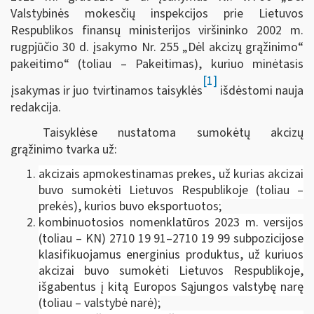
Valstybinės mokesčių inspekcijos prie Lietuvos
Respublikos finansų ministerijos viršininko 2002 m.
rugpjūčio 30 d. įsakymo Nr. 255 „Dėl akcizų grąžinimo“
pakeitimo“ (toliau – Pakeitimas), kuriuo minėtasis
[1]
įsakymas ir juo tvirtinamos taisyklės
išdėstomi nauja
redakcija.
Taisyklėse nustatoma sumokėtų akcizų
grąžinimo tvarka už:
akcizais apmokestinamas prekes, už kurias akcizai
buvo sumokėti Lietuvos Respublikoje (toliau –
prekės), kurios buvo eksportuotos;
kombinuotosios nomenklatūros 2023 m. versijos
(toliau – KN) 2710 19 91‒2710 19 99 subpozicijose
klasifikuojamus energinius produktus, už kuriuos
akcizai buvo sumokėti Lietuvos Respublikoje,
išgabentus į kitą Europos Sąjungos valstybę narę
(toliau – valstybė narė);