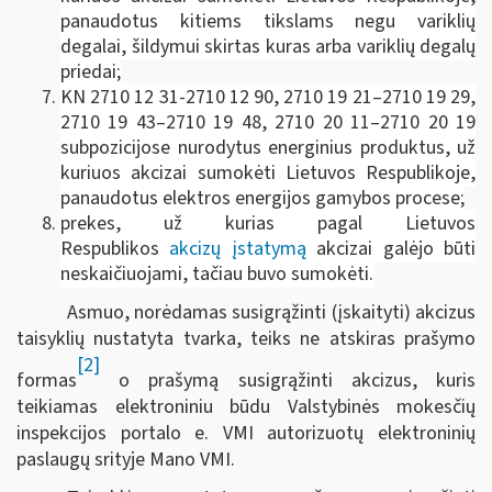
panaudotus kitiems tikslams negu variklių
degalai, šildymui skirtas kuras arba variklių degalų
priedai;
KN 2710 12 31-2710 12 90, 2710 19 21–2710 19 29,
2710 19 43–2710 19 48, 2710 20 11–2710 20 19
subpozicijose nurodytus energinius produktus, už
kuriuos akcizai sumokėti Lietuvos Respublikoje,
panaudotus elektros energijos gamybos procese;
prekes, už kurias pagal Lietuvos
Respublikos
akcizų įstatymą
akcizai galėjo būti
neskaičiuojami, tačiau buvo sumokėti.
Asmuo, norėdamas susigrąžinti (įskaityti) akcizus
taisyklių nustatyta tvarka, teiks ne atskiras prašymo
[2]
formas
o prašymą susigrąžinti akcizus, kuris
teikiamas elektroniniu būdu Valstybinės mokesčių
inspekcijos portalo e. VMI autorizuotų elektroninių
paslaugų srityje Mano VMI.