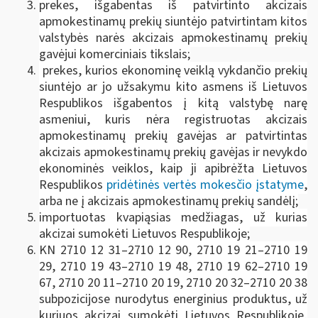
prekes, išgabentas iš patvirtinto akcizais
apmokestinamų prekių siuntėjo patvirtintam kitos
valstybės narės akcizais apmokestinamų prekių
gavėjui komerciniais tikslais;
prekes, kurios ekonominę veiklą vykdančio prekių
siuntėjo ar jo užsakymu kito asmens iš Lietuvos
Respublikos išgabentos į kitą valstybę narę
asmeniui, kuris nėra registruotas akcizais
apmokestinamų prekių gavėjas ar patvirtintas
akcizais apmokestinamų prekių gavėjas ir nevykdo
ekonominės veiklos, kaip ji apibrėžta Lietuvos
Respublikos
pridėtinės vertės mokesčio įstatyme
,
arba ne į akcizais apmokestinamų prekių sandėlį;
importuotas kvapiąsias medžiagas, už kurias
akcizai sumokėti Lietuvos Respublikoje;
KN 2710 12 31–2710 12 90, 2710 19 21–2710 19
29, 2710 19 43–2710 19 48, 2710 19 62–2710 19
67, 2710 20 11–2710 20 19, 2710 20 32–2710 20 38
subpozicijose nurodytus energinius produktus, už
kuriuos akcizai sumokėti Lietuvos Respublikoje,