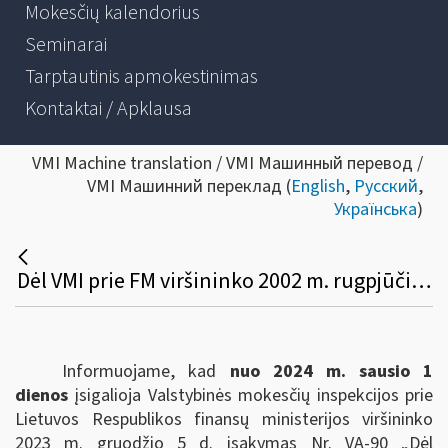
Mokesčių kalendorius
Seminarai
Tarptautinis apmokestinimas
Kontaktai / Apklausa
VMI Machine translation / VMI Машинный перевод /
VMI Машинний переклад (
English
,
Русский
,
Українська
)
Dėl VMI prie FM viršininko 2002 m. rugpjūčio 30 d. įsakymo Nr. 255 pakeitimo
Informuojame, kad
nuo 2024 m. sausio 1
dienos
įsigalioja Valstybinės mokesčių inspekcijos prie
Lietuvos Respublikos finansų ministerijos viršininko
2023 m. gruodžio 5 d. įsakymas Nr. VA-90 „Dėl