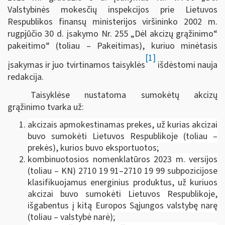
Valstybinės mokesčių inspekcijos prie Lietuvos
Respublikos finansų ministerijos viršininko 2002 m.
rugpjūčio 30 d. įsakymo Nr. 255 „Dėl akcizų grąžinimo“
pakeitimo“ (toliau – Pakeitimas), kuriuo minėtasis
[1]
įsakymas ir juo tvirtinamos taisyklės
išdėstomi nauja
redakcija.
Taisyklėse nustatoma sumokėtų akcizų
grąžinimo tvarka už:
akcizais apmokestinamas prekes, už kurias akcizai
buvo sumokėti Lietuvos Respublikoje (toliau –
prekės), kurios buvo eksportuotos;
kombinuotosios nomenklatūros 2023 m. versijos
(toliau – KN) 2710 19 91‒2710 19 99 subpozicijose
klasifikuojamus energinius produktus, už kuriuos
akcizai buvo sumokėti Lietuvos Respublikoje,
išgabentus į kitą Europos Sąjungos valstybę narę
(toliau – valstybė narė);