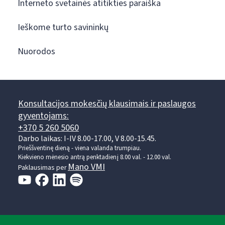
Interneto svetainės atitikties paraiška
Ieškome turto savininkų
Nuorodos
Konsultacijos mokesčių klausimais ir paslaugos
gyventojams:
+370 5 260 5060
Darbo laikas: I-IV 8.00-17.00, V 8.00-15.45.
Prieššventinę dieną - viena valanda trumpiau.
Kiekvieno mėnesio antrą penktadienį 8.00 val. - 12.00 val.
Mano VMI
Paklausimas per