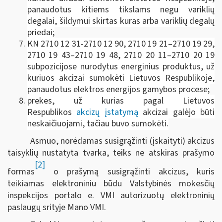
panaudotus kitiems tikslams negu variklių
degalai, šildymui skirtas kuras arba variklių degalų
priedai;
KN 2710 12 31-2710 12 90, 2710 19 21–2710 19 29,
2710 19 43–2710 19 48, 2710 20 11–2710 20 19
subpozicijose nurodytus energinius produktus, už
kuriuos akcizai sumokėti Lietuvos Respublikoje,
panaudotus elektros energijos gamybos procese;
prekes, už kurias pagal Lietuvos
Respublikos
akcizų įstatymą
akcizai galėjo būti
neskaičiuojami, tačiau buvo sumokėti.
Asmuo, norėdamas susigrąžinti (įskaityti) akcizus
taisyklių nustatyta tvarka, teiks ne atskiras prašymo
[2]
formas
o prašymą susigrąžinti akcizus, kuris
teikiamas elektroniniu būdu Valstybinės mokesčių
inspekcijos portalo e. VMI autorizuotų elektroninių
paslaugų srityje Mano VMI.