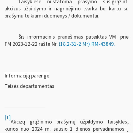
Taisyklėse nustatoma prašymo susigrąžinti
akcizus užpildymo ir nagrinėjimo tvarka bei kartu su
prašymu teikiami duomenys / dokumentai.
Šis informacinis pranešimas pateiktas VMI prie
FM
2023-12-22 rašte Nr.
(18.2-31-2 Mr) RM-43849
.
Informaciją parengė
Teisės departamentas
[1]
Akcizų grąžinimo prašymų užpildymo taisyklės,
kurios nuo 2024 m. sausio 1 dienos pervadinamos į