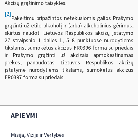
Akcizų grąžinimo taisykles.
[2]
Pakeitimu pripažintos netekusiomis galios Prašymo
grąžinti už etilo alkoholį ir (arba) alkoholinius gėrimus,
skirtus naudoti Lietuvos Respublikos akcizų įstatymo
27 straipsnio 1 dalies 1, 5–8 punktuose nurodytiems
tikslams, sumokėtus akcizus FR0396 forma su priedais
ir Prašymo grąžinti už akcizais apmokestinamas
prekes, panaudotas Lietuvos Respublikos akcizų
įstatyme nurodytiems tikslams, sumokėtus akcizus
FR0397 forma su priedais.
APIE VMI
Misija, Vizija ir Vertybės