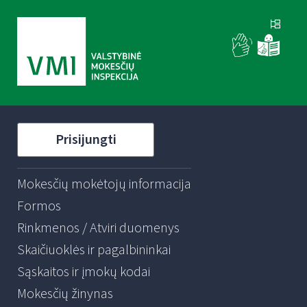
Prisijungti
Mokesčių mokėtojų informacija
Formos
Rinkmenos / Atviri duomenys
Skaičiuoklės ir pagalbininkai
Sąskaitos ir įmokų kodai
Mokesčių žinynas