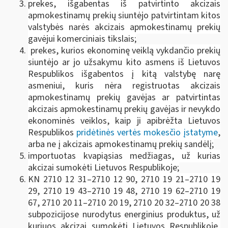
prekes, išgabentas iš patvirtinto akcizais
apmokestinamų prekių siuntėjo patvirtintam kitos
valstybės narės akcizais apmokestinamų prekių
gavėjui komerciniais tikslais;
prekes, kurios ekonominę veiklą vykdančio prekių
siuntėjo ar jo užsakymu kito asmens iš Lietuvos
Respublikos išgabentos į kitą valstybę narę
asmeniui, kuris nėra registruotas akcizais
apmokestinamų prekių gavėjas ar patvirtintas
akcizais apmokestinamų prekių gavėjas ir nevykdo
ekonominės veiklos, kaip ji apibrėžta Lietuvos
Respublikos
pridėtinės vertės mokesčio įstatyme
,
arba ne į akcizais apmokestinamų prekių sandėlį;
importuotas kvapiąsias medžiagas, už kurias
akcizai sumokėti Lietuvos Respublikoje;
KN 2710 12 31–2710 12 90, 2710 19 21–2710 19
29, 2710 19 43–2710 19 48, 2710 19 62–2710 19
67, 2710 20 11–2710 20 19, 2710 20 32–2710 20 38
subpozicijose nurodytus energinius produktus, už
kuriuos akcizai sumokėti Lietuvos Respublikoje,