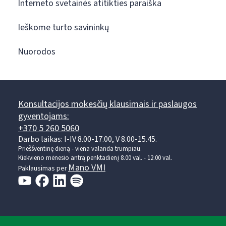
Interneto svetainės atitikties paraiška
Ieškome turto savininkų
Nuorodos
Konsultacijos mokesčių klausimais ir paslaugos
gyventojams:
+370 5 260 5060
Darbo laikas: I-IV 8.00-17.00, V 8.00-15.45.
Prieššventinę dieną - viena valanda trumpiau.
Kiekvieno mėnesio antrą penktadienį 8.00 val. - 12.00 val.
Mano VMI
Paklausimas per