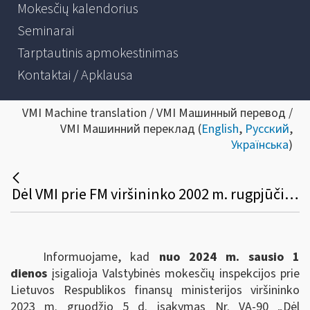
Mokesčių kalendorius
Seminarai
Tarptautinis apmokestinimas
Kontaktai / Apklausa
VMI Machine translation / VMI Машинный перевод /
VMI Машинний переклад (
English
,
Русский
,
Українська
)
Dėl VMI prie FM viršininko 2002 m. rugpjūčio 30 d. įsakymo Nr. 255 pakeitimo
Informuojame, kad
nuo 2024 m. sausio 1
dienos
įsigalioja Valstybinės mokesčių inspekcijos prie
Lietuvos Respublikos finansų ministerijos viršininko
2023 m. gruodžio 5 d. įsakymas Nr. VA-90 „Dėl