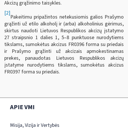
Akcizų grąžinimo taisykles.
[2]
Pakeitimu pripažintos netekusiomis galios Prašymo
grąžinti už etilo alkoholį ir (arba) alkoholinius gėrimus,
skirtus naudoti Lietuvos Respublikos akcizų įstatymo
27 straipsnio 1 dalies 1, 5–8 punktuose nurodytiems
tikslams, sumokėtus akcizus FR0396 forma su priedais
ir Prašymo grąžinti už akcizais apmokestinamas
prekes, panaudotas Lietuvos Respublikos akcizų
įstatyme nurodytiems tikslams, sumokėtus akcizus
FR0397 forma su priedais.
APIE VMI
Misija, Vizija ir Vertybės