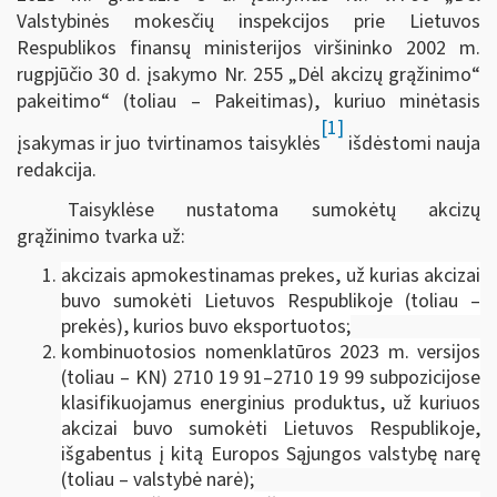
Valstybinės mokesčių inspekcijos prie Lietuvos
Respublikos finansų ministerijos viršininko 2002 m.
rugpjūčio 30 d. įsakymo Nr. 255 „Dėl akcizų grąžinimo“
pakeitimo“ (toliau – Pakeitimas), kuriuo minėtasis
[1]
įsakymas ir juo tvirtinamos taisyklės
išdėstomi nauja
redakcija.
Taisyklėse nustatoma sumokėtų akcizų
grąžinimo tvarka už:
akcizais apmokestinamas prekes, už kurias akcizai
buvo sumokėti Lietuvos Respublikoje (toliau –
prekės), kurios buvo eksportuotos;
kombinuotosios nomenklatūros 2023 m. versijos
(toliau – KN) 2710 19 91‒2710 19 99 subpozicijose
klasifikuojamus energinius produktus, už kuriuos
akcizai buvo sumokėti Lietuvos Respublikoje,
išgabentus į kitą Europos Sąjungos valstybę narę
(toliau – valstybė narė);