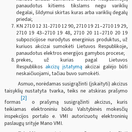
panaudotus kitiems tikslams negu variklių
degalai, šildymui skirtas kuras arba variklių degalų
priedai;
KN 2710 12 31-2710 12 90, 2710 19 21–2710 19 29,
2710 19 43–2710 19 48, 2710 20 11–2710 20 19
subpozicijose nurodytus energinius produktus, už
kuriuos akcizai sumokėti Lietuvos Respublikoje,
panaudotus elektros energijos gamybos procese;
prekes, už kurias pagal Lietuvos
Respublikos
akcizų įstatymą
akcizai galėjo būti
neskaičiuojami, tačiau buvo sumokėti.
Asmuo, norėdamas susigrąžinti (įskaityti) akcizus
taisyklių nustatyta tvarka, teiks ne atskiras prašymo
[2]
formas
o prašymą susigrąžinti akcizus, kuris
teikiamas elektroniniu būdu Valstybinės mokesčių
inspekcijos portalo e. VMI autorizuotų elektroninių
paslaugų srityje Mano VMI.