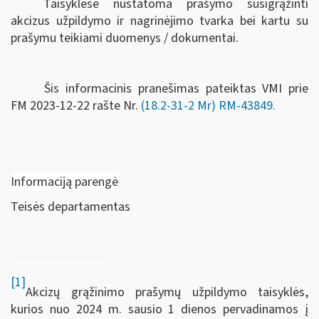
Taisyklėse nustatoma prašymo susigrąžinti
akcizus užpildymo ir nagrinėjimo tvarka bei kartu su
prašymu teikiami duomenys / dokumentai.
Šis informacinis pranešimas pateiktas VMI prie
FM
2023-12-22 rašte Nr.
(18.2-31-2 Mr) RM-43849
.
Informaciją parengė
Teisės departamentas
[1]
Akcizų grąžinimo prašymų užpildymo taisyklės,
kurios nuo 2024 m. sausio 1 dienos pervadinamos į