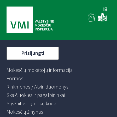
Prisijungti
Mokesčių mokėtojų informacija
Formos
Rinkmenos / Atviri duomenys
Skaičiuoklės ir pagalbininkai
Sąskaitos ir įmokų kodai
Mokesčių žinynas