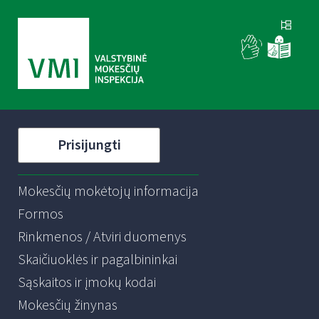
Prisijungti
Mokesčių mokėtojų informacija
Formos
Rinkmenos / Atviri duomenys
Skaičiuoklės ir pagalbininkai
Sąskaitos ir įmokų kodai
Mokesčių žinynas