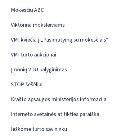
Mokesčių ABC
Viktorina moksleiviams
VMI kviečia į „Pasimatymą su mokesčiais“
VMI turto aukcionai
Įmonių VDU palyginimas
STOP šešėliui
Krašto apsaugos ministerijos informacija
Interneto svetainės atitikties paraiška
Ieškome turto savininkų