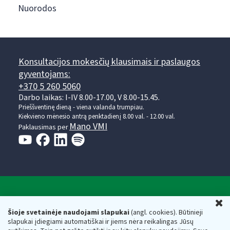
Nuorodos
Konsultacijos mokesčių klausimais ir paslaugos
gyventojams:
+370 5 260 5060
Darbo laikas: I-IV 8.00-17.00, V 8.00-15.45.
Prieššventinę dieną - viena valanda trumpiau.
Kiekvieno mėnesio antrą penktadienį 8.00 val. - 12.00 val.
Mano VMI
Paklausimas per
Valstybinė mokesčių inspekcija prie Lietuvos
U
Respublikos finansų ministerijos
Šioje svetainėje naudojami slapukai
(angl. cookies). Būtinieji
slapukai įdiegiami automatiškai ir jiems nėra reikalingas Jūsų
Biudžetinė įstaiga. Juridinio asmens kodas — 188659752,