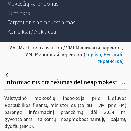
Mokesčių kalendorius
Seminarai
Tarptautinis apmokestinimas
Kontaktai / Apklausa
VMI Machine translation / VMI Машинный перевод /
VMI Машинний переклад (
English
,
Русский
,
Українська
)
Informacinis pranešimas dėl neapmokestinamųjų pajamų dydžių 2024 metais
Valstybinė mokesčių inspekcija prie Lietuvos
Respublikos finansų ministerijos (toliau – VMI prie FM)
parengė informacinį pranešimą dėl 2024 m.
gyventojams taikomų neapmokestinamųjų pajamų
dydžių (NPD).