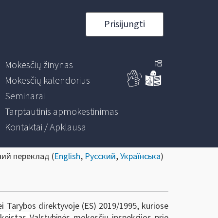
Prisijungti
Mokesčių žinynas
Mokesčių kalendorius
Seminarai
Tarptautinis apmokestinimas
Kontaktai / Apklausa
ний переклад (
English
,
Русский
,
Українська
)
i Tarybos direktyvoje (ES) 2019/1995, kuriose
akeistas
Valstybinės mokesčių inspekcijos prie