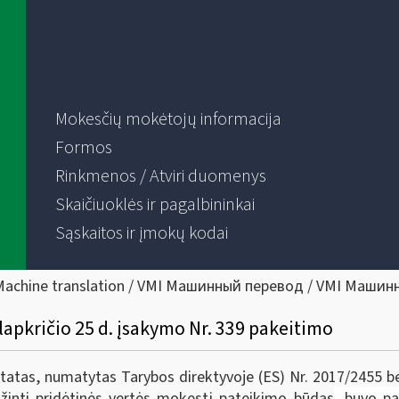
Mokesčių mokėtojų informacija
Formos
Rinkmenos / Atviri duomenys
Skaičiuoklės ir pagalbininkai
Sąskaitos ir įmokų kodai
Machine translation / VMI Машинный перевод / VMI Машин
 lapkričio 25 d. įsakymo Nr. 339 pakeitimo
tatas, numatytas Tarybos direktyvoje (ES) Nr. 2017/2455 be
ąžinti pridėtinės vertės mokestį pateikimo būdas
, buvo p