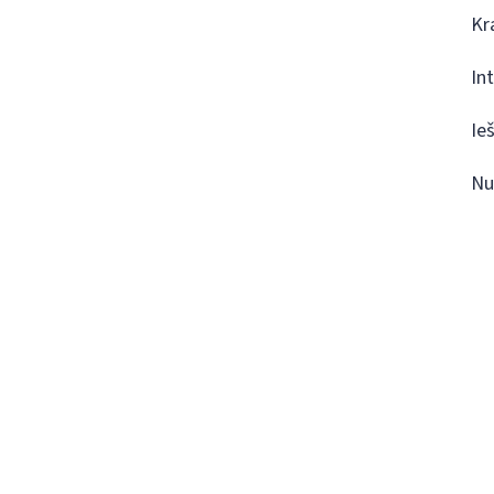
Kr
In
Ie
Nu