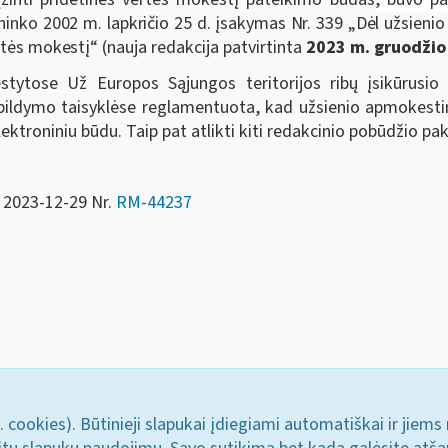
šininko 2002 m. lapkričio 25 d. įsakymas Nr. 339 „Dėl užsie
rtės mokestį“
(nauja redakcija patvirtinta
2023 m. gruodžio 
dėstytose Už Europos Sąjungos teritorijos ribų įsikūrus
pildymo taisyklėse reglamentuota, kad užsienio apmokesti
ktroniniu būdu. Taip pat atlikti kiti redakcinio pobūdžio pak
M 2023-12-29 Nr.
RM-44237
. cookies). Būtinieji slapukai įdiegiami automatiškai ir jiems