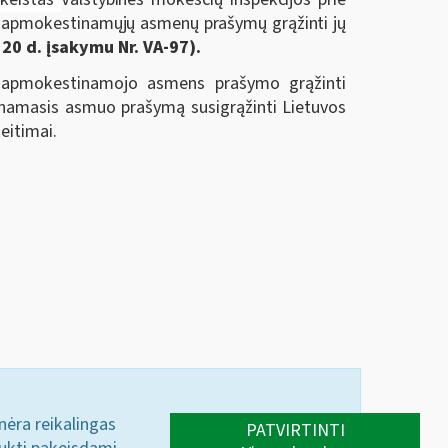
nio apmokestinamųjų asmenų prašymų grąžinti jų
20 d. įsakymu Nr. VA-97).
io apmokestinamojo asmens prašymo grąžinti
namasis asmuo prašymą susigrąžinti Lietuvos
eitimai.
 nėra reikalingas
PATVIRTINTI