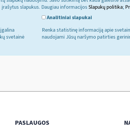
u kitų slapukų naudojimu. Savo sutikimą bet kada galėsite atš
i įrašytus slapukus. Daugiau informacijos
Slapukų politika
;
Pr
Analitiniai slapukai
įgalina
Renka statistinę informaciją apie svetai
ukų svetainė
naudojami Jūsų naršymo patirties gerini
PASLAUGOS
N