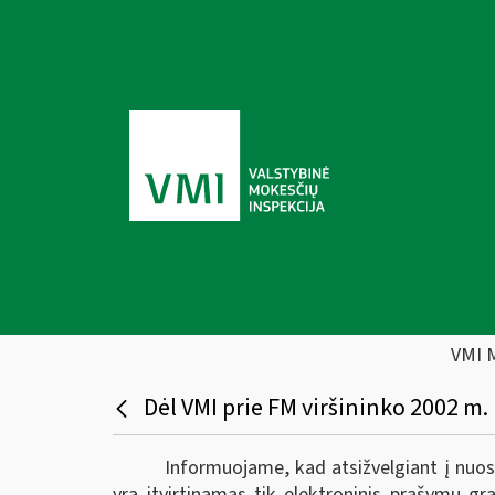
VMI 
Dėl VMI prie FM viršininko 2002 m.
Informuojame, kad atsižvelgiant į nuos
yra įtvirtinamas tik elektroninis prašymų gr