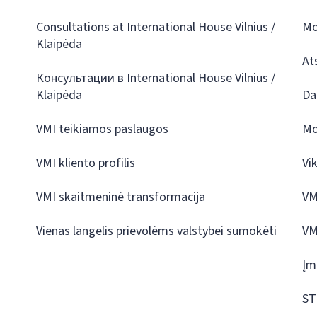
Consultations at International House Vilnius /
Mo
Klaipėda
At
Консультации в International House Vilnius /
Klaipėda
Da
VMI teikiamos paslaugos
Mo
VMI kliento profilis
Vi
VMI skaitmeninė transformacija
VM
Vienas langelis prievolėms valstybei sumokėti
VM
Įm
ST