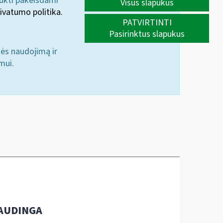
aukti pakeisdami
Visus slapukus
ivatumo politika.
PATVIRTINTI
Pasirinktus slapukus
nės naudojimą ir
mui.
AUDINGA