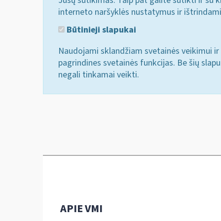
Jūsų sutikimas. Taip pat galite sutikti ir s
interneto naršyklės nustatymus ir ištrindam
Būtinieji slapukai
Naudojami sklandžiam svetainės veikimui ir 
pagrindines svetainės funkcijas. Be šių slap
negali tinkamai veikti.
APIE VMI