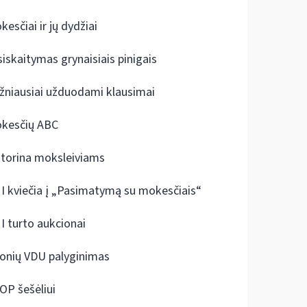
kesčiai ir jų dydžiai
siskaitymas grynaisiais pinigais
žniausiai užduodami klausimai
kesčių ABC
ktorina moksleiviams
I kviečia į „Pasimatymą su mokesčiais“
I turto aukcionai
onių VDU palyginimas
OP šešėliui