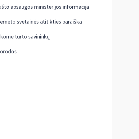
ašto apsaugos ministerijos informacija
terneto svetainės atitikties paraiška
škome turto savininkų
orodos