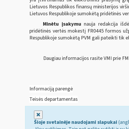
Lietuvos Respublikos finansų ministerijos vir
Lietuvos Respublikoje sumokėtą pridėtinės ve
Minėtu įsakymu
nauja redakcija iš
pridėtinės vertės mokestį FR0445 formos už
Respublikoje sumokėtą PVM gali pateikti tik ele
Daugiau informacijos rasite VMI prie F
Informaciją parengė
Teisės departamentas
Uždaryti
Šioje svetainėje naudojami slapukai
(angl