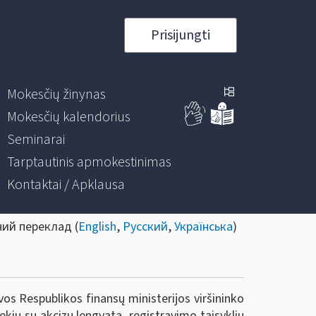
Prisijungti
Mokesčių žinynas
Mokesčių kalendorius
Seminarai
Tarptautinis apmokestinimas
Kontaktai / Apklausa
ний переклад (
English
,
Русский
,
Українська
)
vos Respublikos finansų ministerijos viršininko
kių su akcizų lengvata, registravimo taisyklių