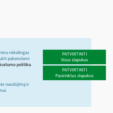
 nėra reikalingas
PATVIRTINTI
aukti pakeisdami
Visus slapukus
ivatumo politika.
PATVIRTINTI
Pasirinktus slapukus
nės naudojimą ir
mui.