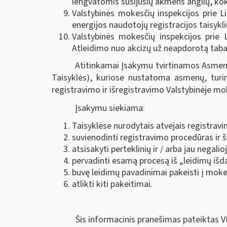
lengvatomis susijusių akmens anglių, koks
Valstybinės mokesčių inspekcijos prie L
energijos naudotojų registracijos taisykli
Valstybinės mokesčių inspekcijos prie 
Atleidimo nuo akcizų už neapdorotą tabaką
Atitinkamai Įsakymu tvirtinamos Asmenų,
Taisyklės), kuriose nustatoma asmenų, turin
registravimo ir išregistravimo Valstybinėje mo
Įsakymu siekiama:
Taisyklėse nurodytais atvejais registrav
suvienodinti registravimo procedūras ir 
atsisakyti perteklinių ir / arba jau negali
pervadinti esamą procesą iš „leidimų išda
buvę leidimų pavadinimai pakeisti į mo
atlikti kiti pakeitimai.
Šis informacinis pranešimas pateiktas V