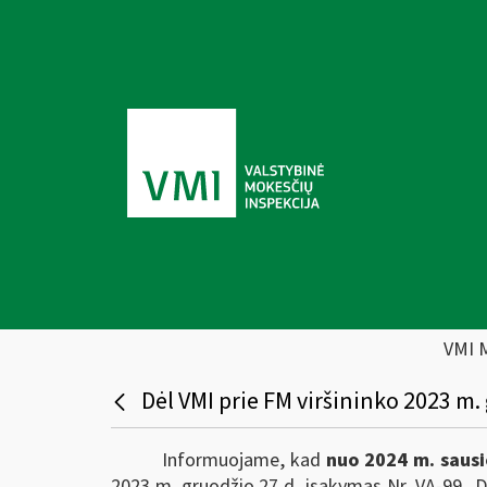
VMI 
Dėl VMI prie FM viršininko 2023 m. 
Informuojame, kad
nuo 2024 m. sausi
2023 m. gruodžio 27 d. įsakymas Nr. VA-99 „Dė