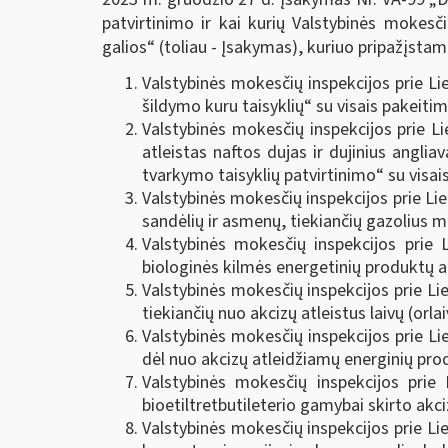
patvirtinimo ir kai kurių Valstybinės mokesč
galios“ (toliau - Įsakymas), kuriuo pripažįstam
Valstybinės mokesčių inspekcijos prie Li
šildymo kuru taisyklių“ su visais pakeitim
Valstybinės mokesčių inspekcijos prie L
atleistas naftos dujas ir dujinius angli
tvarkymo taisyklių patvirtinimo“ su visais
Valstybinės mokesčių inspekcijos prie Lie
sandėlių ir asmenų, tiekiančių gazolius m
Valstybinės mokesčių inspekcijos prie 
biologinės kilmės energetinių produktų a
Valstybinės mokesčių inspekcijos prie Li
tiekiančių nuo akcizų atleistus laivų (orla
Valstybinės mokesčių inspekcijos prie Li
dėl nuo akcizų atleidžiamų energinių prod
Valstybinės mokesčių inspekcijos prie
bioetiltretbutileterio gamybai skirto ak
Valstybinės mokesčių inspekcijos prie Li