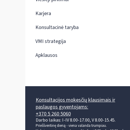
Karjera
Konsultacinė taryba
VMI strategija
Apklausos
Konsultacijos mokesčių klausimais ir
paslaugos gyventojams:
+370 5 260 5060
Darbo laikas: I-IV 8.00-17.00, V 8.00-15.45.
Prieššventinę dieną - viena valanda trumpiau.