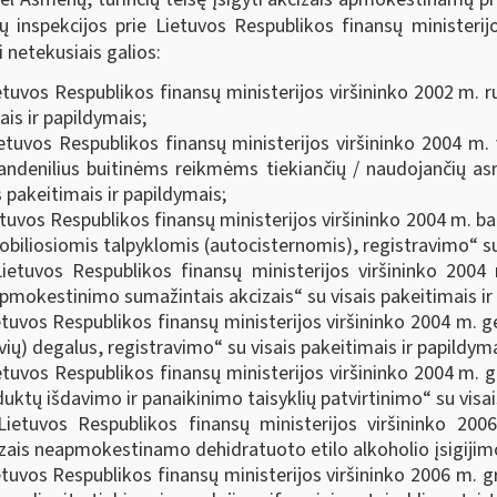
ių inspekcijos prie Lietuvos Respublikos finansų ministerij
i netekusiais galios:
etuvos Respublikos finansų ministerijos viršininko 2002 m. 
ais ir papildymais;
ietuvos Respublikos finansų ministerijos viršininko 2004 m.
avandenilius buitinėms reikmėms tiekiančių / naudojančių as
 pakeitimais ir papildymais;
tuvos Respublikos finansų ministerijos viršininko 2004 m. ba
obiliosiomis talpyklomis (autocisternomis), registravimo“ su 
Lietuvos Respublikos finansų ministerijos viršininko 200
pmokestinimo sumažintais akcizais“ su visais pakeitimais ir
etuvos Respublikos finansų ministerijos viršininko 2004 m.
ivių) degalus, registravimo“ su visais pakeitimais ir papildyma
etuvos Respublikos finansų ministerijos viršininko 2004 m.
uktų išdavimo ir panaikinimo taisyklių patvirtinimo“ su visai
 Lietuvos Respublikos finansų ministerijos viršininko 20
cizais neapmokestinamo dehidratuoto etilo alkoholio įsigijim
etuvos Respublikos finansų ministerijos viršininko 2006 m. g