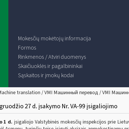
Mokesčių mokėtojų informacija
Formos
Rinkmenos / Atviri duomenys
Skaičiuoklės ir pagalbininkai
Sąskaitos ir įmokų kodai
Machine translation / VMI Машинный перевод / VMI Машин
gruodžio 27 d. įsakymo Nr. VA-99 įsigaliojimo
o 1 d.
įsigaliojo Valstybinės mokesčių inspekcijos prie Lietu
l Asmenų, turinčių teisę įsigyti akcizais apmokestinamų pre