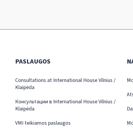
PASLAUGOS
N
Consultations at International House Vilnius /
Mo
Klaipėda
At
Консультации в International House Vilnius /
Klaipėda
Da
VMI teikiamos paslaugos
Mo