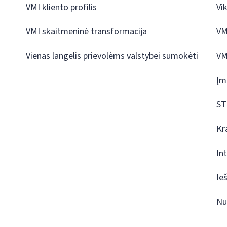
VMI kliento profilis
Vi
VMI skaitmeninė transformacija
VM
Vienas langelis prievolėms valstybei sumokėti
VM
Įm
ST
Kr
In
Ie
Nu