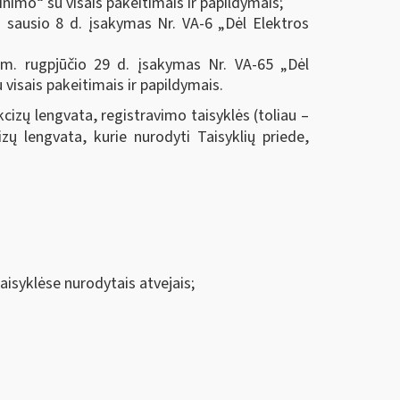
nimo“ su visais pakeitimais ir papildymais;
. sausio 8 d. įsakymas Nr. VA-6 „Dėl Elektros
9 m. rugpjūčio 29 d. įsakymas Nr. VA-65 „Dėl
visais pakeitimais ir papildymais.
izų lengvata, registravimo taisyklės (toliau –
ų lengvata, kurie nurodyti Taisyklių priede,
aisyklėse nurodytais atvejais;