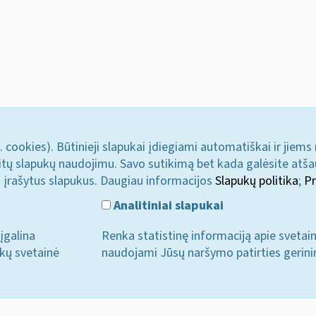
. cookies). Būtinieji slapukai įdiegiami automatiškai ir jiems
u kitų slapukų naudojimu. Savo sutikimą bet kada galėsite atš
i įrašytus slapukus. Daugiau informacijos
Slapukų politika
;
Pr
Analitiniai slapukai
įgalina
Renka statistinę informaciją apie svetai
ukų svetainė
naudojami Jūsų naršymo patirties gerini