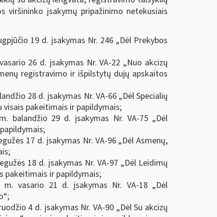
os viršininko įsakymų pripažinimo netekusiais
rugpjūčio 19 d. įsakymas Nr. 246 „Dėl Prekybos
 vasario 26 d. įsakymas Nr. VA-22 „Nuo akcizų
menų registravimo ir išpilstytų dujų apskaitos
landžio 28 d. įsakymas Nr. VA-66 „Dėl Specialių
visais pakeitimais ir papildymais;
4 m. balandžio 29 d. įsakymas Nr. VA-75 „Dėl
 papildymais;
 gegužės 17 d. įsakymas Nr. VA-96 „Dėl Asmenų,
is;
 gegužės 18 d. įsakymas Nr. VA-97 „Dėl Leidimų
s pakeitimais ir papildymais;
06 m. vasario 21 d. įsakymas Nr. VA-18 „Dėl
o“;
ruodžio 4 d. įsakymas Nr. VA-90 „Dėl Su akcizų