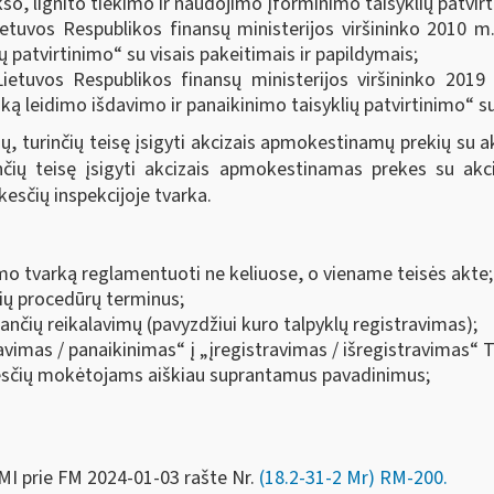
o, lignito tiekimo ir naudojimo įforminimo taisyklių patvirti
ietuvos Respublikos finansų ministerijos viršininko 2010 m
ų patvirtinimo“ su visais pakeitimais ir papildymais;
Lietuvos Respublikos finansų ministerijos viršininko 201
 leidimo išdavimo ir panaikinimo taisyklių patvirtinimo“ su 
 turinčių teisę įsigyti akcizais apmokestinamų prekių su akc
čių teisę įsigyti akcizais apmokestinamas prekes su akciz
kesčių inspekcijoje tvarka.
imo tvarką reglamentuoti ne keliuose, o viename teisės akte;
šių procedūrų terminus;
ojančių reikalavimų (pavyzdžiui kuro talpyklų registravimas);
vimas / panaikinimas“ į „įregistravimas / išregistravimas“ T
kesčių mokėtojams aiškiau suprantamus pavadinimus;
MI prie FM
2024-01-03 rašte Nr.
(18.2-31-2 Mr) RM-200
.