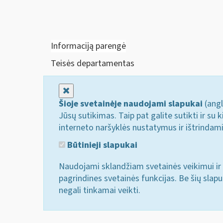
Informaciją parengė
Teisės departamentas
Uždaryti
Šioje svetainėje naudojami slapukai
(angl
Jūsų sutikimas. Taip pat galite sutikti ir s
interneto naršyklės nustatymus ir ištrindam
Būtinieji slapukai
Naudojami sklandžiam svetainės veikimui ir 
pagrindines svetainės funkcijas. Be šių slap
negali tinkamai veikti.