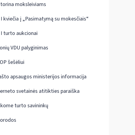
ktorina moksleiviams
I kviečia į „Pasimatymą su mokesčiais“
I turto aukcionai
onių VDU palyginimas
OP šešėliui
ašto apsaugos ministerijos informacija
terneto svetainės atitikties paraiška
škome turto savininkų
orodos