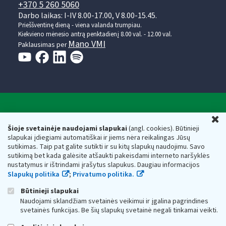
+370 5 260 5060
Darbo laikas: I-IV 8.00-17.00, V 8.00-15.45.
Prieššventinę dieną - viena valanda trumpiau.
Kiekvieno mėnesio antrą penktadienį 8.00 val. - 12.00 val.
Mano VMI
Paklausimas per
Valstybinė mokesčių inspekcija prie Lietuvos
U
Respublikos finansų ministerijos
Šioje svetainėje naudojami slapukai
(angl. cookies). Būtinieji
slapukai įdiegiami automatiškai ir jiems nėra reikalingas Jūsų
Biudžetinė įstaiga. Juridinio asmens kodas — 188659752,
sutikimas. Taip pat galite sutikti ir su kitų slapukų naudojimu. Savo
adresas: Vasario 16-osios g. 14, 01107 Vilnius, Lietuva, el.paštas:
sutikimą bet kada galėsite atšaukti pakeisdami interneto naršyklės
vmi@vmi.lt
, E. pristatymo dėžutės adresas 188659752
nustatymus ir ištrindami įrašytus slapukus. Daugiau informacijos
Duomenys apie Valstybinę mokesčių inspekciją prie Lietuvos
Slapukų politika
;
Privatumo politika.
Respublikos finansų ministerijos kaupiami ir saugomi Juridinių
asmenų registre
Būtinieji slapukai
Naudojami sklandžiam svetainės veikimui ir įgalina pagrindines
svetainės funkcijas. Be šių slapukų svetainė negali tinkamai veikti.