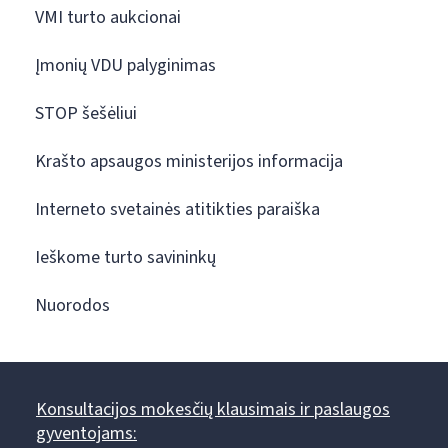
VMI turto aukcionai
Įmonių VDU palyginimas
STOP šešėliui
Krašto apsaugos ministerijos informacija
Interneto svetainės atitikties paraiška
Ieškome turto savininkų
Nuorodos
Konsultacijos mokesčių klausimais ir paslaugos
gyventojams: