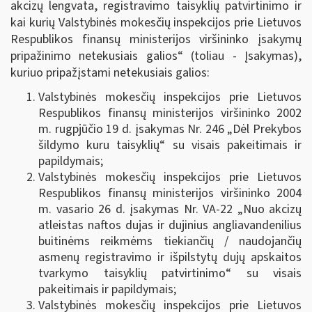
akcizų lengvata, registravimo taisyklių patvirtinimo ir
kai kurių Valstybinės mokesčių inspekcijos prie Lietuvos
Respublikos finansų ministerijos viršininko įsakymų
pripažinimo netekusiais galios“ (toliau - Įsakymas),
kuriuo pripažįstami netekusiais galios:
Valstybinės mokesčių inspekcijos prie Lietuvos
Respublikos finansų ministerijos viršininko 2002
m. rugpjūčio 19 d. įsakymas Nr. 246 „Dėl Prekybos
šildymo kuru taisyklių“ su visais pakeitimais ir
papildymais;
Valstybinės mokesčių inspekcijos prie Lietuvos
Respublikos finansų ministerijos viršininko 2004
m. vasario 26 d. įsakymas Nr. VA-22 „Nuo akcizų
atleistas naftos dujas ir dujinius angliavandenilius
buitinėms reikmėms tiekiančių / naudojančių
asmenų registravimo ir išpilstytų dujų apskaitos
tvarkymo taisyklių patvirtinimo“ su visais
pakeitimais ir papildymais;
Valstybinės mokesčių inspekcijos prie Lietuvos