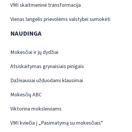
VMI skaitmeninė transformacija
Vienas langelis prievolėms valstybei sumokėti
NAUDINGA
Mokesčiai ir jų dydžiai
Atsiskaitymas grynaisiais pinigais
Dažniausiai užduodami klausimai
Mokesčių ABC
Viktorina moksleiviams
VMI kviečia į „Pasimatymą su mokesčiais“