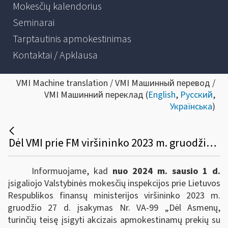
Mokesčių kalendorius
Seminarai
Tarptautinis apmokestinimas
Kontaktai / Apklausa
VMI Machine translation / VMI Машинный перевод /
VMI Машинний переклад (
English
,
Русский
,
Українська
)
Dėl VMI prie FM viršininko 2023 m. gruodžio 27 d. įsakymo Nr. VA-99 įsigaliojimo
Informuojame, kad
nuo 2024 m. sausio 1 d.
įsigaliojo Valstybinės mokesčių inspekcijos prie Lietuvos
Respublikos finansų ministerijos viršininko 2023 m.
gruodžio 27 d. įsakymas Nr. VA-99 „Dėl Asmenų,
turinčių teisę įsigyti akcizais apmokestinamų prekių su