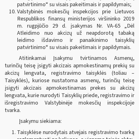
patvirtinimo“ su visais pakeitimais ir papildymais;
Valstybinės mokesčių inspekcijos prie Lietuvos
Respublikos finansų ministerijos viršininko 2019
m. rugpjūčio 29 d. įsakymas Nr. VA-65 „Dėl
Atleidimo nuo akcizų už neapdorotą tabaką
leidimo išdavimo ir panaikinimo taisyklių
patvirtinimo“ su visais pakeitimais ir papildymais.
Atitinkamai Įsakymu tvirtinamos Asmenų,
turinčių teisę įsigyti akcizais apmokestinamų prekių su
akcizų lengvata, registravimo taisyklės (toliau –
Taisyklės), kuriose nustatoma asmenų, turinčių teisę
įsigyti akcizais apmokestinamas prekes su akcizų
lengvata, kurie nurodyti Taisyklių priede, registravimo ir
išregistravimo Valstybinėje mokesčių inspekcijoje
tvarka.
Įsakymu siekiama:
Taisyklėse nurodytais atvejais registravimo tvarką