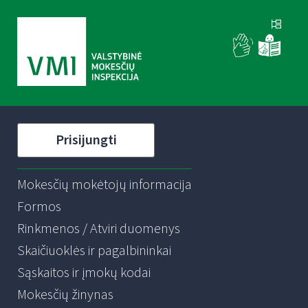
Prisijungti
Mokesčių mokėtojų informacija
Formos
Rinkmenos / Atviri duomenys
Skaičiuoklės ir pagalbininkai
Sąskaitos ir įmokų kodai
Mokesčių žinynas