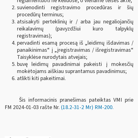
reglamentuoti ne keliuose, o viename teisės akte;
suvienodinti registravimo procedūras ir šių
procedūrų terminus;
atsisakyti perteklinių ir / arba jau negaliojančių
reikalavimų (pavyzdžiui kuro talpyklų
registravimas);
pervadinti esamą procesą iš „leidimų išdavimas /
panaikinimas“ į „įregistravimas / išregistravimas“
Taisyklėse nurodytais atvejais;
buvę leidimų pavadinimai pakeisti į mokesčių
mokėtojams aiškiau suprantamus pavadinimus;
atlikti kiti pakeitimai.
Šis informacinis pranešimas pateiktas VMI prie
FM
2024-01-03 rašte Nr.
(18.2-31-2 Mr) RM-200
.