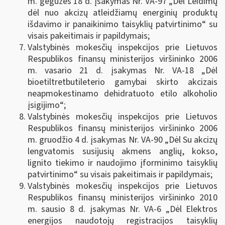
m. gegužės 18 d. įsakymas Nr. VA-97 „Dėl Leidimų
dėl nuo akcizų atleidžiamų energinių produktų
išdavimo ir panaikinimo taisyklių patvirtinimo“ su
visais pakeitimais ir papildymais;
Valstybinės mokesčių inspekcijos prie Lietuvos
Respublikos finansų ministerijos viršininko 2006
m. vasario 21 d. įsakymas Nr. VA-18 „Dėl
bioetiltretbutileterio gamybai skirto akcizais
neapmokestinamo dehidratuoto etilo alkoholio
įsigijimo“;
Valstybinės mokesčių inspekcijos prie Lietuvos
Respublikos finansų ministerijos viršininko 2006
m. gruodžio 4 d. įsakymas Nr. VA-90 „Dėl Su akcizų
lengvatomis susijusių akmens anglių, kokso,
lignito tiekimo ir naudojimo įforminimo taisyklių
patvirtinimo“ su visais pakeitimais ir papildymais;
Valstybinės mokesčių inspekcijos prie Lietuvos
Respublikos finansų ministerijos viršininko 2010
m. sausio 8 d. įsakymas Nr. VA-6 „Dėl Elektros
energijos naudotojų registracijos taisyklių