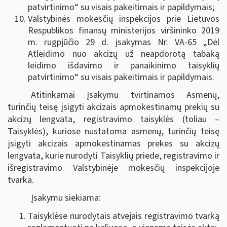
patvirtinimo“ su visais pakeitimais ir papildymais;
Valstybinės mokesčių inspekcijos prie Lietuvos
Respublikos finansų ministerijos viršininko 2019
m. rugpjūčio 29 d. įsakymas Nr. VA-65 „Dėl
Atleidimo nuo akcizų už neapdorotą tabaką
leidimo išdavimo ir panaikinimo taisyklių
patvirtinimo“ su visais pakeitimais ir papildymais.
Atitinkamai Įsakymu tvirtinamos Asmenų,
turinčių teisę įsigyti akcizais apmokestinamų prekių su
akcizų lengvata, registravimo taisyklės (toliau –
Taisyklės), kuriose nustatoma asmenų, turinčių teisę
įsigyti akcizais apmokestinamas prekes su akcizų
lengvata, kurie nurodyti Taisyklių priede, registravimo ir
išregistravimo Valstybinėje mokesčių inspekcijoje
tvarka.
Įsakymu siekiama:
Taisyklėse nurodytais atvejais registravimo tvarką