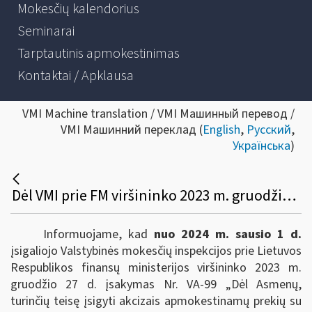
Mokesčių kalendorius
Seminarai
Tarptautinis apmokestinimas
Kontaktai / Apklausa
VMI Machine translation / VMI Машинный перевод /
VMI Машинний переклад (
English
,
Русский
,
Українська
)
Dėl VMI prie FM viršininko 2023 m. gruodžio 27 d. įsakymo Nr. VA-99 įsigaliojimo
Informuojame, kad
nuo 2024 m. sausio 1 d.
įsigaliojo Valstybinės mokesčių inspekcijos prie Lietuvos
Respublikos finansų ministerijos viršininko 2023 m.
gruodžio 27 d. įsakymas Nr. VA-99 „Dėl Asmenų,
turinčių teisę įsigyti akcizais apmokestinamų prekių su