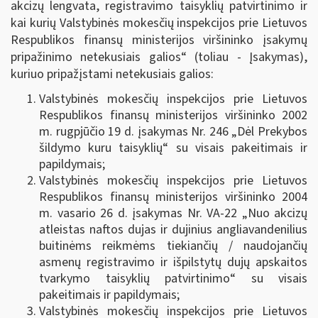
akcizų lengvata, registravimo taisyklių patvirtinimo ir
kai kurių Valstybinės mokesčių inspekcijos prie Lietuvos
Respublikos finansų ministerijos viršininko įsakymų
pripažinimo netekusiais galios“ (toliau - Įsakymas),
kuriuo pripažįstami netekusiais galios:
Valstybinės mokesčių inspekcijos prie Lietuvos
Respublikos finansų ministerijos viršininko 2002
m. rugpjūčio 19 d. įsakymas Nr. 246 „Dėl Prekybos
šildymo kuru taisyklių“ su visais pakeitimais ir
papildymais;
Valstybinės mokesčių inspekcijos prie Lietuvos
Respublikos finansų ministerijos viršininko 2004
m. vasario 26 d. įsakymas Nr. VA-22 „Nuo akcizų
atleistas naftos dujas ir dujinius angliavandenilius
buitinėms reikmėms tiekiančių / naudojančių
asmenų registravimo ir išpilstytų dujų apskaitos
tvarkymo taisyklių patvirtinimo“ su visais
pakeitimais ir papildymais;
Valstybinės mokesčių inspekcijos prie Lietuvos