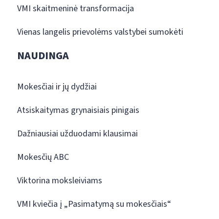
VMI skaitmeninė transformacija
Vienas langelis prievolėms valstybei sumokėti
NAUDINGA
Mokesčiai ir jų dydžiai
Atsiskaitymas grynaisiais pinigais
Dažniausiai užduodami klausimai
Mokesčių ABC
Viktorina moksleiviams
VMI kviečia į „Pasimatymą su mokesčiais“