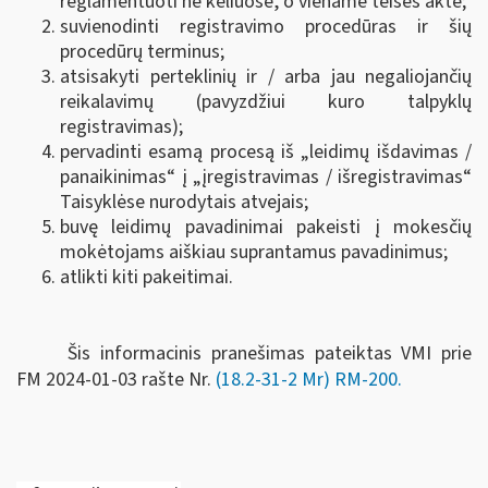
reglamentuoti ne keliuose, o viename teisės akte;
suvienodinti registravimo procedūras ir šių
procedūrų terminus;
atsisakyti perteklinių ir / arba jau negaliojančių
reikalavimų (pavyzdžiui kuro talpyklų
registravimas);
pervadinti esamą procesą iš „leidimų išdavimas /
panaikinimas“ į „įregistravimas / išregistravimas“
Taisyklėse nurodytais atvejais;
buvę leidimų pavadinimai pakeisti į mokesčių
mokėtojams aiškiau suprantamus pavadinimus;
atlikti kiti pakeitimai.
Šis informacinis pranešimas pateiktas VMI prie
FM
2024-01-03 rašte Nr.
(18.2-31-2 Mr) RM-200
.