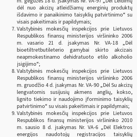
m. gegužės 18 d. įsakymas Nr. VA-97 „Dėl Leidimų
dėl nuo akcizų atleidžiamų energinių produktų
išdavimo ir panaikinimo taisyklių patvirtinimo“ su
visais pakeitimais ir papildymais;
Valstybinės mokesčių inspekcijos prie Lietuvos
Respublikos finansų ministerijos viršininko 2006
m. vasario 21 d. įsakymas Nr. VA-18 „Dėl
bioetiltretbutileterio gamybai skirto akcizais
neapmokestinamo dehidratuoto etilo alkoholio
įsigijimo“;
Valstybinės mokesčių inspekcijos prie Lietuvos
Respublikos finansų ministerijos viršininko 2006
m. gruodžio 4 d. įsakymas Nr. VA-90 „Dėl Su akcizų
lengvatomis susijusių akmens anglių, kokso,
lignito tiekimo ir naudojimo įforminimo taisyklių
patvirtinimo“ su visais pakeitimais ir papildymais;
Valstybinės mokesčių inspekcijos prie Lietuvos
Respublikos finansų ministerijos viršininko 2010
m. sausio 8 d. įsakymas Nr. VA-6 „Dėl Elektros
energijos naudotojų registracijos taisyklių