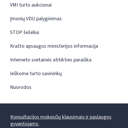
VMI turto aukcionai
Įmonių VDU palyginimas
STOP šešėliui
Krašto apsaugos ministerijos informacija
Interneto svetainės atitikties paraiška
Ieškome turto savininkų
Nuorodos
Konsultacijos mokesčių klausimais ir paslaugos
gyventojams: