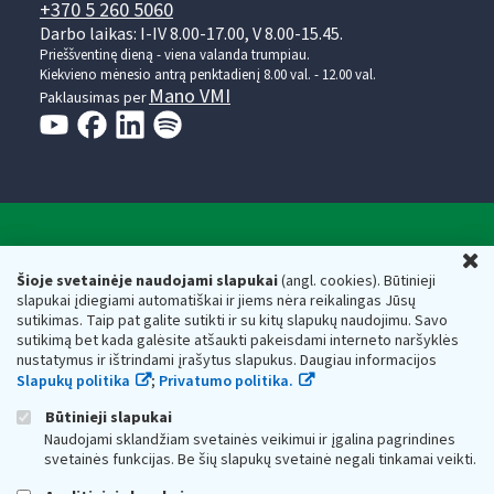
+370 5 260 5060
Darbo laikas: I-IV 8.00-17.00, V 8.00-15.45.
Prieššventinę dieną - viena valanda trumpiau.
Kiekvieno mėnesio antrą penktadienį 8.00 val. - 12.00 val.
Mano VMI
Paklausimas per
Valstybinė mokesčių inspekcija prie Lietuvos
U
Respublikos finansų ministerijos
Šioje svetainėje naudojami slapukai
(angl. cookies). Būtinieji
slapukai įdiegiami automatiškai ir jiems nėra reikalingas Jūsų
Biudžetinė įstaiga. Juridinio asmens kodas — 188659752,
sutikimas. Taip pat galite sutikti ir su kitų slapukų naudojimu. Savo
adresas: Vasario 16-osios g. 14, 01107 Vilnius, Lietuva, el.paštas:
sutikimą bet kada galėsite atšaukti pakeisdami interneto naršyklės
vmi@vmi.lt
, E. pristatymo dėžutės adresas 188659752
nustatymus ir ištrindami įrašytus slapukus. Daugiau informacijos
Duomenys apie Valstybinę mokesčių inspekciją prie Lietuvos
Slapukų politika
;
Privatumo politika.
Respublikos finansų ministerijos kaupiami ir saugomi Juridinių
asmenų registre
Būtinieji slapukai
Naudojami sklandžiam svetainės veikimui ir įgalina pagrindines
svetainės funkcijas. Be šių slapukų svetainė negali tinkamai veikti.