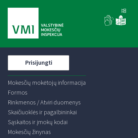
Prisijungti
Mokesčių mokėtojų informacija
Formos
Rinkmenos / Atviri duomenys
Skaičiuoklės ir pagalbininkai
Sąskaitos ir įmokų kodai
Mokesčių žinynas