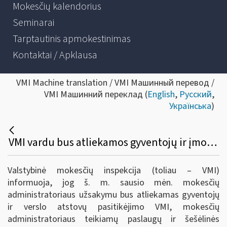
Mokesčių kalendorius
Seminarai
Tarptautinis apmokestinimas
Kontaktai / Apklausa
VMI Machine translation / VMI Машинный перевод /
VMI Машинний переклад (
English
,
Русский
,
Українська
)
VMI vardu bus atliekamos gyventojų ir įmonių apklausos
Valstybinė mokesčių inspekcija (toliau – VMI)
informuoja, jog š. m. sausio mėn. mokesčių
administratoriaus užsakymu bus atliekamas gyventojų
ir verslo atstovų pasitikėjimo VMI, mokesčių
administratoriaus teikiamų paslaugų ir šešėlinės