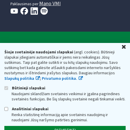
Mano VMI
Paklausimas per
Valstybinė mokesčių inspekcija prie Lietuvos
U
Respublikos finansų ministerijos
Šioje svetainėje naudojami slapukai
(angl. cookies). Būtinieji
slapukai įdiegiami automatiškai ir jiems nėra reikalingas Jūsų
Biudžetinė įstaiga. Juridinio asmens kodas — 188659752,
sutikimas. Taip pat galite sutikti ir su kitų slapukų naudojimu. Savo
adresas: Vasario 16-osios g. 14, 01107 Vilnius, Lietuva, el.paštas:
sutikimą bet kada galėsite atšaukti pakeisdami interneto naršyklės
vmi@vmi.lt
, E. pristatymo dėžutės adresas 188659752
nustatymus ir ištrindami įrašytus slapukus. Daugiau informacijos
Duomenys apie Valstybinę mokesčių inspekciją prie Lietuvos
Slapukų politika
;
Privatumo politika.
Respublikos finansų ministerijos kaupiami ir saugomi Juridinių
asmenų registre
Būtinieji slapukai
Naudojami sklandžiam svetainės veikimui ir įgalina pagrindines
svetainės funkcijas. Be šių slapukų svetainė negali tinkamai veikti.
Analitiniai slapukai
Renka statistinę informaciją apie svetainės naudojimą ir
naudojami Jūsų naršymo patirties gerinimui.