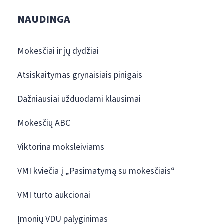
NAUDINGA
Mokesčiai ir jų dydžiai
Atsiskaitymas grynaisiais pinigais
Dažniausiai užduodami klausimai
Mokesčių ABC
Viktorina moksleiviams
VMI kviečia į „Pasimatymą su mokesčiais“
VMI turto aukcionai
Įmonių VDU palyginimas