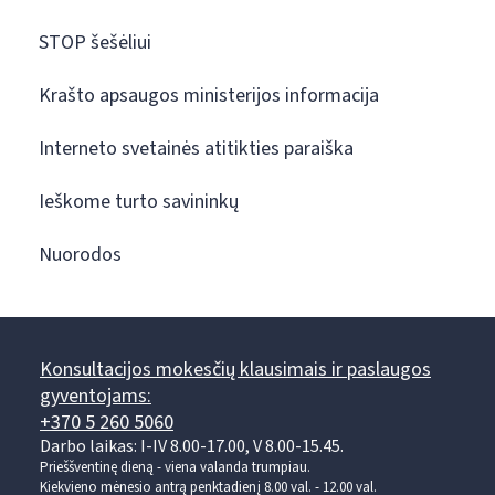
STOP šešėliui
Krašto apsaugos ministerijos informacija
Interneto svetainės atitikties paraiška
Ieškome turto savininkų
Nuorodos
Konsultacijos mokesčių klausimais ir paslaugos
gyventojams:
+370 5 260 5060
Darbo laikas: I-IV 8.00-17.00, V 8.00-15.45.
Prieššventinę dieną - viena valanda trumpiau.
Kiekvieno mėnesio antrą penktadienį 8.00 val. - 12.00 val.