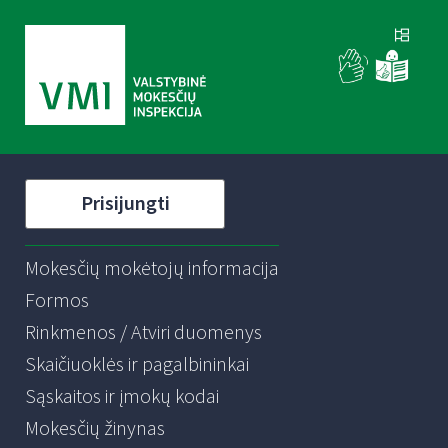
Prisijungti
Mokesčių mokėtojų informacija
Formos
Rinkmenos / Atviri duomenys
Skaičiuoklės ir pagalbininkai
Sąskaitos ir įmokų kodai
Mokesčių žinynas