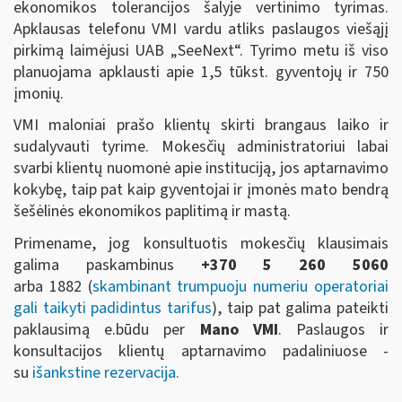
ekonomikos tolerancijos šalyje vertinimo tyrimas.
Apklausas telefonu VMI vardu atliks paslaugos viešąjį
pirkimą laimėjusi UAB „SeeNext“. Tyrimo metu iš viso
planuojama apklausti apie 1,5 tūkst. gyventojų ir 750
įmonių.
VMI maloniai prašo klientų skirti brangaus laiko ir
sudalyvauti tyrime. Mokesčių administratoriui labai
svarbi klientų nuomonė apie instituciją, jos aptarnavimo
kokybę, taip pat kaip gyventojai ir įmonės mato bendrą
šešėlinės ekonomikos paplitimą ir mastą.
Primename, jog konsultuotis mokesčių klausimais
galima paskambinus
+370 5 260 5060
arba 1882 (
skambinant trumpuoju numeriu operatoriai
gali taikyti padidintus tarifus
), taip pat galima pateikti
paklausimą e.būdu per
Mano VMI
. Paslaugos ir
konsultacijos klientų aptarnavimo padaliniuose -
su
išankstine rezervacija.